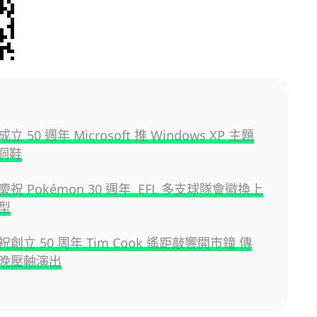
 50 週年 Microsoft 推 Windows XP 主題
洞洞鞋
祝 Pokémon 30 週年 EFL 多支球隊會徽換上
型
慶祝創立 50 周年 Tim Cook 遙距敲響開市鐘 傳
晚壓軸演出