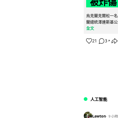
被炸傷
烏克蘭克爾松一名 
蘭總統澤連斯基公
全文
21
3
↗
人工智能
Lawton
9 小時