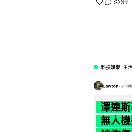
分享
科技娛樂
生
Lawton
9 小時
澤連斯
無人機