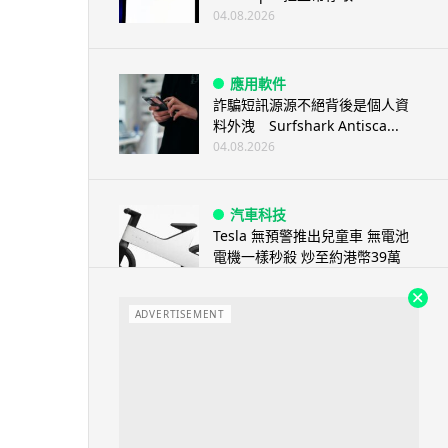
04.08.2026
應用軟件
詐騙短訊源源不絕背後是個人資
料外洩 Surfshark Antisca...
04.08.2026
汽車科技
Tesla 無預警推出兒童車 無電池
電機一樣秒殺 炒至約港幣39萬
04.08.2026
ADVERTISEMENT
iPhone app
歐盟再發功 Apple 終答應
iPhone 跨機剪貼簿將可貼 ...
04.08.2026