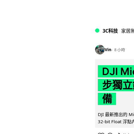
3C科技
家居
Vin
8 小時
DJI M
步獨立錄
備
DJI 最新推出的 
32-bit Float