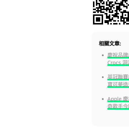
相關文章:
慶祝品牌成立
Crocs 
英冠聯賽慶
寶可夢造
Apple 
奇歌手今