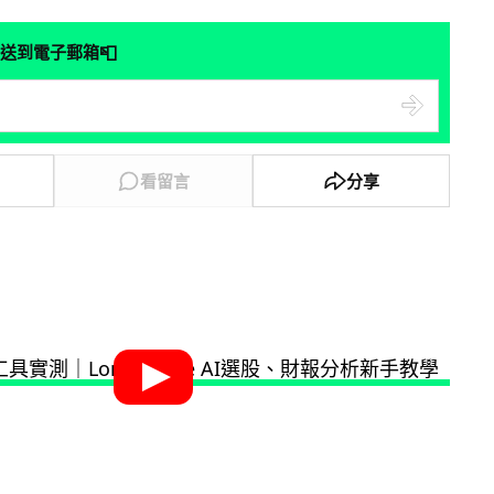
📮
送到電子郵箱
看留言
分享