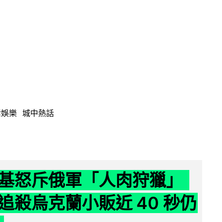
活娛樂
城中熱話
基怒斥俄軍「人肉狩獵」
追殺烏克蘭小販近 40 秒仍