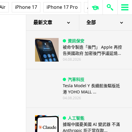
Air
iPhone 17
iPhone 17 Pro
AirPods Pro 3
Ap
最新文章
全部
資訊保安
被命令製造「後門」 Apple 再控
告英國政府 加密後門爭議延燒...
04.08.2026
汽車科技
Tesla Model Y 長續航後驅版抵
港 YOHO MALL ...
04.08.2026
人工智能
據報中國憂美國 AI 變武器 不滿
Anthropic 拒正常存取...