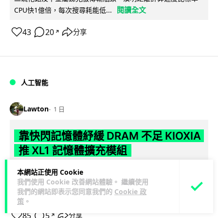
閱讀全文
CPU快1億倍，每次搜尋耗能低...
43
20
分享
↗
人工智能
Lawton
1 日
靠快閃記憶體紓緩 DRAM 不足 KIOXIA
推 XL1 記憶體擴充模組
KIOXIA 發表全新記憶體擴充模組 XL1 系列，結合低延遲快閃記
本網站正使用 Cookie
我們使用 Cookie 改善網站體驗。 繼續使用
憶體 XL-FLASH 與 CXL 介面，將快閃記憶體轉化為記憶體擴充
我們的網站即表示您同意我們的
Cookie 政
閱讀全文
方...
策
。
85
5
分享
↗