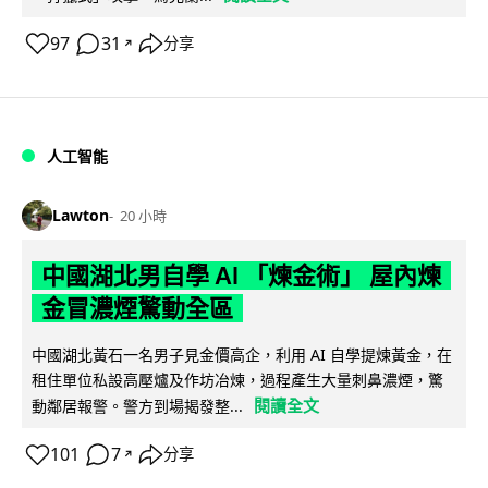
97
31
分享
↗
人工智能
Lawton
20 小時
中國湖北男自學 AI 「煉金術」 屋內煉
金冒濃煙驚動全區
中國湖北黃石一名男子見金價高企，利用 AI 自學提煉黃金，在
租住單位私設高壓爐及作坊冶煉，過程產生大量刺鼻濃煙，驚
閱讀全文
動鄰居報警。警方到場揭發整...
101
7
分享
↗