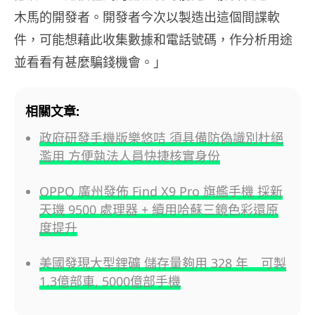
木馬的開發者。
開發者今次以製造出這個間諜軟
件，
可能想藉此收集數據和電話號碼，
作分析用途
並看看有甚麼騙錢機會。」
相關文章:
政府研發手機版樂悠咭 須具備防偽識別杜絕
濫用 方便執法人員快捷核實身份
OPPO 廣州發佈 Find X9 Pro 旗艦手機 採新
天璣 9500 處理器 + 續用哈蘇三鏡色彩還原
度提升
美國發現大型鋰礦 儲存量夠用 328 年 可製
1.3億部車, 5000億部手機