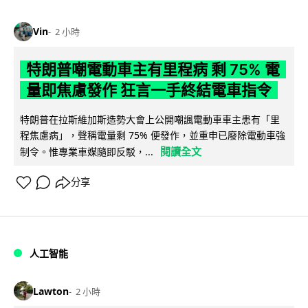
Vin
2 小時
特朗普嘲電動車主有里程病 剩 75% 電
量即焦慮發作 狂言一手終結電車指令
特朗普在拉斯維加斯造勢大會上公開嘲諷電動車車主患有「里
程焦慮病」，聲稱電量剩 75% 便發作，並重申已廢除電動車強
閱讀全文
制令。惟專業車媒隨即反駁，...
分享
人工智能
Lawton
2 小時