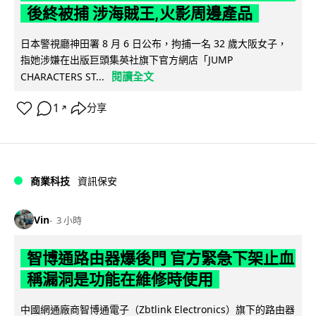
後終被捕 涉海賊王,火影周邊產品
日本警視廳神田署 8 月 6 日公布，拘捕一名 32 歲大阪女子，
指她涉嫌在出版巨頭集英社旗下官方網店「JUMP
閱讀全文
CHARACTERS ST...
1
分享
↗
商業科技
資訊保安
Vin
3 小時
智博通路由器爆後門 官方緊急下架止血
稱漏洞是功能在維修時使用
中國網通廠商智博通電子（Zbtlink Electronics）旗下的路由器