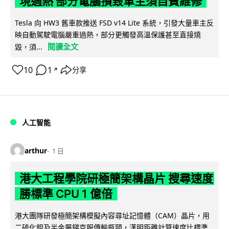
現過熱 部分電腦損毀車主須自費維修
Tesla 向 HW3 舊車款推送 FSD v14 Lite 系統，引發大量車主反
映自動駕駛電腦嚴重過熱，部分更觸發高溫保護甚至直接燒
閱讀全文
毀，須...
10
1
分享
↗
人工智能
arthur
1 日
港大工程學院研極簡架構晶片 搜尋速度
勝標準 CPU 1 億倍
港大團隊研發極簡架構模擬內容尋址記憶體（CAM）晶片，用
二硫化鉬及半金屬銻克服傳輸瓶頸，漢明距離計算速度比標準