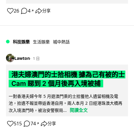
26
4
分享
↗
科技娛樂
生活娛樂
城中熱話
Lawton
1 日
港夫婦澳門的士拾相機 據為己有被的士
Cam 睇到 2 個月後再入境被捕
一對香港夫婦今年 5 月遊澳門乘的士拾獲他人遺留相機及電
池，拾遺不報並帶返香港自用。兩人本月 2 日經港珠澳大橋再
閱讀全文
次入境澳門時，被治安警察局...
515
74
分享
↗