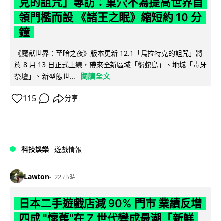
克的詛咒」專訪：巢穴不為提高世界首
領門檻而設 《諸王之眠》縮短約 10 分
鐘
《魔獸世界：至暗之夜》版本更新 12.1「烏拉特克的詛咒」將
於 8 月 13 日正式上線，帶來全新區域「盤蛇島」、地城「毒牙
閱讀全文
祭壇」、新型態世...
115
分享
科技娛樂
遊戲情報
Lawton
22 小時
日本二手遊戲店減 90% 門市 業績反增
四成 "懷舊"在 Z 世代變成最潮「新鮮