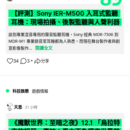
【評測】Sony IER-M500 入耳式監聽
耳機：現場拍攝、後製監聽與人聲利器
談到專業混音專用的聲音監聽耳機，Sony 經典 MDR-7506 到
MDR-M1 專業錄音室耳機都為人熟悉。而現在舞台製作者與創
閱讀全文
意影像製作...
34
3
分享
↗
科技娛樂
遊戲情報
天恩
21 小時
《魔獸世界：至暗之夜》12.1 「烏拉特