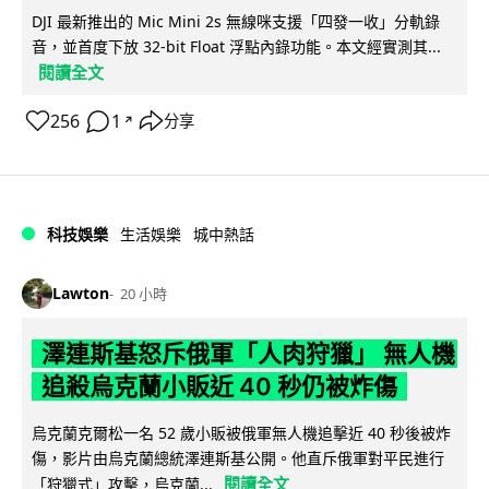
DJI 最新推出的 Mic Mini 2s 無線咪支援「四發一收」分軌錄
音，並首度下放 32-bit Float 浮點內錄功能。本文經實測其...
閱讀全文
256
1
分享
↗
科技娛樂
生活娛樂
城中熱話
Lawton
20 小時
澤連斯基怒斥俄軍「人肉狩獵」 無人機
追殺烏克蘭小販近 40 秒仍被炸傷
烏克蘭克爾松一名 52 歲小販被俄軍無人機追擊近 40 秒後被炸
傷，影片由烏克蘭總統澤連斯基公開。他直斥俄軍對平民進行
閱讀全文
「狩獵式」攻擊，烏克蘭...