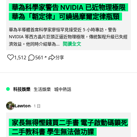
華為科學家警告 NVIDIA 已近物理極限
華為「韜定律」可繞過摩爾定律瓶頸
華為半導體首席科學家廖恒罕見接受近 5 小時專訪，警告
NVIDIA 等西方晶片巨頭正逼近物理極限，傳統製程升級已失經
閱讀全文
濟效益。他同時介紹華為...
1,512
561
分享
↗
科技娛樂
生活娛樂
城中熱話
Lawton
1 日
家長無得慳錢買二手書 電子啟動碼鎖死
二手教科書 學生無法做功課