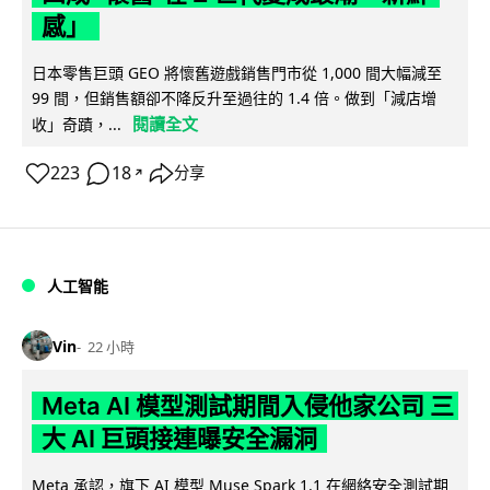
感」
日本零售巨頭 GEO 將懷舊遊戲銷售門市從 1,000 間大幅減至
99 間，但銷售額卻不降反升至過往的 1.4 倍。做到「減店增
閱讀全文
收」奇蹟，...
223
18
分享
↗
人工智能
Vin
22 小時
Meta AI 模型測試期間入侵他家公司 三
大 AI 巨頭接連曝安全漏洞
Meta 承認，旗下 AI 模型 Muse Spark 1.1 在網絡安全測試期