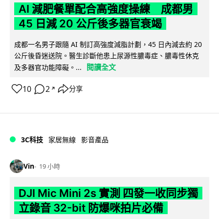
AI 減肥餐單配合高強度操練 成都男
45 日減 20 公斤後多器官衰竭
成都一名男子跟隨 AI 制訂高強度減脂計劃，45 日內減去約 20
公斤後昏迷送院。醫生診斷他患上尿源性膿毒症、膿毒性休克
閱讀全文
及多器官功能障礙。...
10
2
分享
↗
3C科技
家居無線
影音產品
Vin
19 小時
DJI Mic Mini 2s 實測 四發一收同步獨
立錄音 32-bit 防爆咪拍片必備