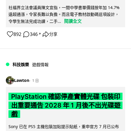
社福界立法會議員陳文宜指，一間中學書單價錢按年加 14.7%
遠超通漲，令家長難以負擔。而且電子教材啟動碼這項設計，
閱讀全文
令學生無法完成功課，二手...
892
346
分享
↗
科技娛樂
遊戲情報
Lawton
1 日
PlayStation 確認停產實體光碟 包裝印
出重要通告 2028 年 1 月後不出光碟遊
戲
Sony 已在 PS5 主機包裝加貼提示貼紙，重申官方 7 月已公布