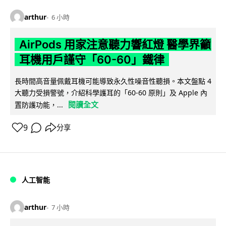
arthur
6 小時
AirPods 用家注意聽力響紅燈 醫學界籲
耳機用戶謹守「60-60」鐵律
長時間高音量佩戴耳機可能導致永久性噪音性聽損。本文盤點 4
大聽力受損警號，介紹科學護耳的「60-60 原則」及 Apple 內
閱讀全文
置防護功能，...
9
分享
人工智能
arthur
7 小時