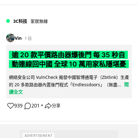
3C科技
家居無線
Vin
1 日
逾 20 款平價路由器爆後門 每 35 秒自
動連線回中國 全球 10 萬用家私隱堪憂
網絡安全公司 VulnCheck 揭發中國智博通電子（Zbtlink）生產
閱
的 20 多款路由器內置後門程式「Endlessdoors」（無盡...
讀全文
939
201
分享
↗
ADVERTISEMENT