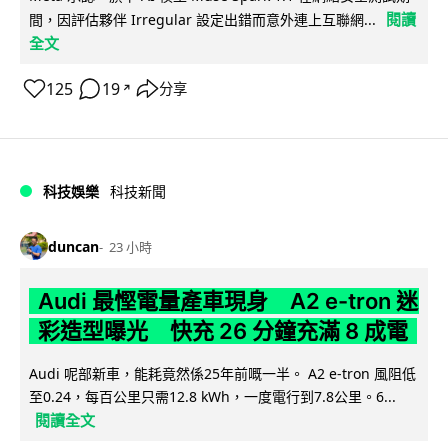
閱讀
間，因評估夥伴 Irregular 設定出錯而意外連上互聯網...
全文
125
19
分享
↗
科技娛樂
科技新聞
duncan
23 小時
Audi 最慳電量產車現身 A2 e-tron 迷
彩造型曝光 快充 26 分鐘充滿 8 成電
Audi 呢部新車，能耗竟然係25年前嘅一半。 A2 e-tron 風阻低
至0.24，每百公里只需12.8 kWh，一度電行到7.8公里。6...
閱讀全文