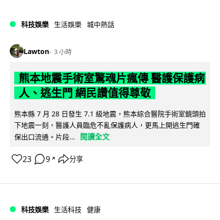
科技娛樂
生活娛樂
城中熱話
Lawton
3 小時
熊本地震手術室驚魂片瘋傳 醫護保護病
人、逃生門 網民讚值得尊敬
熊本縣 7 月 28 日發生 7.1 級地震，熊本綜合醫院手術室鏡頭拍
下地震一刻，醫護人員臨危不亂保護病人，更馬上開逃生門確
閱讀全文
保出口流通。片段...
23
9
分享
↗
科技娛樂
生活科技
健康