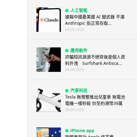
人工智能
據報中國憂美國 AI 變武器 不滿
Anthropic 拒正常存取...
04.08.2026
應用軟件
詐騙短訊源源不絕背後是個人資
料外洩 Surfshark Antisca...
04.08.2026
汽車科技
Tesla 無預警推出兒童車 無電池
電機一樣秒殺 炒至約港幣39萬
04.08.2026
iPhone app
歐盟再發功 Apple 終答應