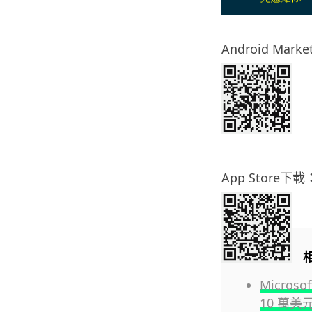
Android Mark
App Store下載
Micro
10 萬