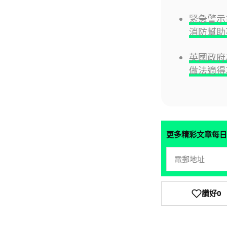
緊急警示系
消防幫助
英國政府
做法適得
更多精彩文章每日
讚好
0