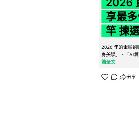
202
享最多
竿 揀
2026 年的電
身美學」、「AI算
讀全文
分享