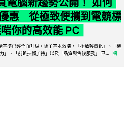
6 買電腦新趨勢公開！ 如何
優惠 從極致便攜到電競標
選啱你的高效能 PC
腦選購基準已經全面升級。除了基本效能，「極致輕量化」、「機
力」、「前瞻技術加持」以及「品質與售後服務」 已...
閱