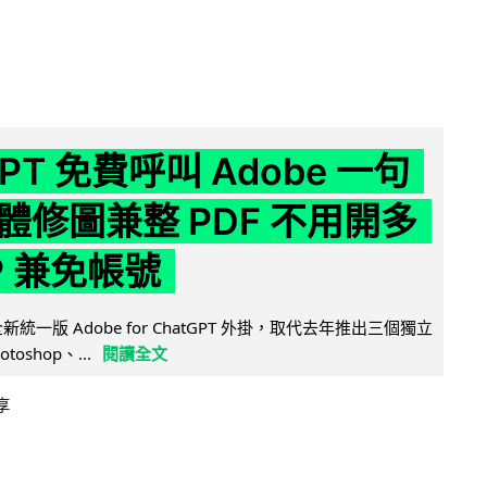
GPT 免費呼叫 Adobe 一句
體修圖兼整 PDF 不用開多
P 兼免帳號
全新統一版 Adobe for ChatGPT 外掛，取代去年推出三個獨立
otoshop、...
閱讀全文
享