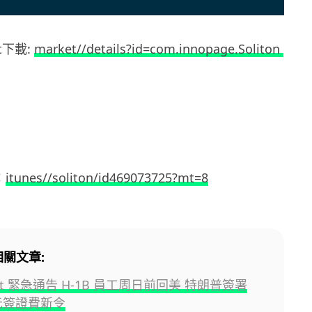
et下載:
market//details?id=com.innopage.Soliton
：
itunes//soliton/id469073725?mt=8
相關文章:
soft 緊急通告 H-1B 員工周日前回美 特朗普簽署
美元簽證費新令