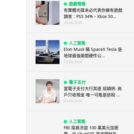
遊戲情報
有實體光碟未必代表你擁有遊戲
調查：PS5 34%、Xbox 50...
05.08.2026
人工智能
Elon Musk 稱 SpaceX Tesla 是
地球最強兩間硬件公...
05.08.2026
電子支付
當電子支付大行其道 屈穎妍: 商
戶只收現金 唯一可能是逃稅 ...
05.08.2026
人工智能
FBI 探員涉盜 100 萬美元加密
幣 向 ChatGPT 尋求理財及...