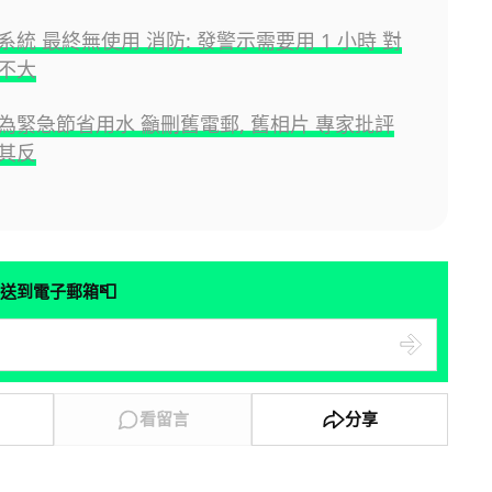
統 最終無使用 消防: 發警示需要用 1 小時 對
不大
為緊急節省用水 籲刪舊電郵, 舊相片 專家批評
其反
📮
送到電子郵箱
看留言
分享