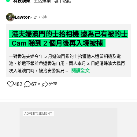
科技娛樂
生活娛樂
城中熱話
Lawton
21 小時
港夫婦澳門的士拾相機 據為己有被的士
Cam 睇到 2 個月後再入境被捕
一對香港夫婦今年 5 月遊澳門乘的士拾獲他人遺留相機及電
池，拾遺不報並帶返香港自用。兩人本月 2 日經港珠澳大橋再
閱讀全文
次入境澳門時，被治安警察局...
482
67
分享
↗
ADVERTISEMENT