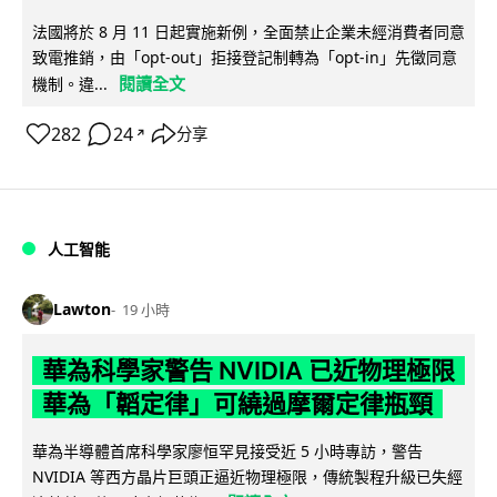
法國將於 8 月 11 日起實施新例，全面禁止企業未經消費者同意
致電推銷，由「opt-out」拒接登記制轉為「opt-in」先徵同意
閱讀全文
機制。違...
282
24
分享
↗
人工智能
Lawton
19 小時
華為科學家警告 NVIDIA 已近物理極限
華為「韜定律」可繞過摩爾定律瓶頸
華為半導體首席科學家廖恒罕見接受近 5 小時專訪，警告
NVIDIA 等西方晶片巨頭正逼近物理極限，傳統製程升級已失經