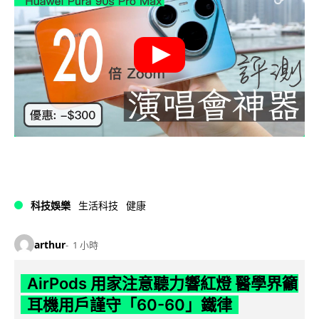
科技娛樂
生活科技
健康
arthur
1 小時
AirPods 用家注意聽力響紅燈 醫學界籲
耳機用戶謹守「60-60」鐵律