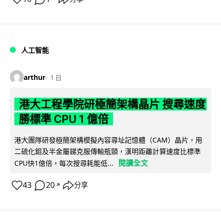
人工智能
arthur
1 日
港大工程學院研極簡架構晶片 搜尋速度
勝標準 CPU 1 億倍
港大團隊研發極簡架構模擬內容尋址記憶體（CAM）晶片，用
二硫化鉬及半金屬銻克服傳輸瓶頸，漢明距離計算速度比標準
閱讀全文
CPU快1億倍，每次搜尋耗能低...
43
20
分享
↗