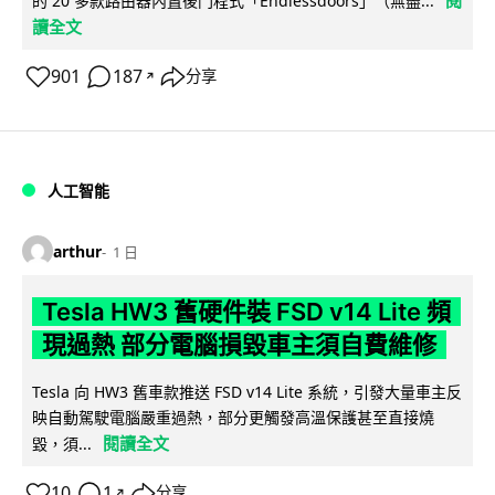
閱
的 20 多款路由器內置後門程式「Endlessdoors」（無盡...
讀全文
901
187
分享
↗
人工智能
arthur
1 日
Tesla HW3 舊硬件裝 FSD v14 Lite 頻
現過熱 部分電腦損毀車主須自費維修
Tesla 向 HW3 舊車款推送 FSD v14 Lite 系統，引發大量車主反
映自動駕駛電腦嚴重過熱，部分更觸發高溫保護甚至直接燒
閱讀全文
毀，須...
10
1
分享
↗