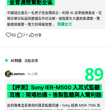
金冒濃煙驚動全區
中國湖北黃石一名男子見金價高企，利用 AI 自學提煉黃金，在
租住單位私設高壓爐及作坊冶煉，過程產生大量刺鼻濃煙，驚
閱讀全文
動鄰居報警。警方到場揭發整...
93
7
分享
↗
3C科技
流動音樂
89
Lawton
16 小時
【評測】Sony IER-M500 入耳式監聽
耳機：現場拍攝、後製監聽與人聲利器
談到專業混音專用的聲音監聽耳機，Sony 經典 MDR-7506 到