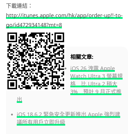
下載連結：
http://itunes.apple.com/hk/app/order-up!!-to-
go/id472934148?mt=8
相關文章:
iOS 26 洩露 Apple
Watch Ultra 3 螢幕規
格 比 Ultra 2 稍大
3% 預計 9 月正式推
出
iOS 18.6.2 緊急安全更新推出 Apple 強烈建
議所有用戶立即升級