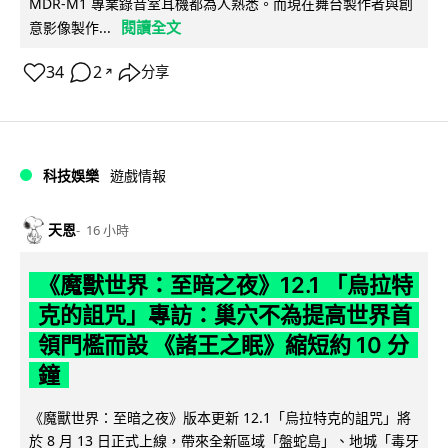
MDR-M1 專業錄音室耳機都為人熟悉。而現在舞台製作者與創
閱讀全文
意影像製作...
34
2
分享
↗
科技娛樂
遊戲情報
天恩
16 小時
《魔獸世界：至暗之夜》12.1 「烏拉特
克的詛咒」專訪：巢穴不為提高世界首
領門檻而設 《諸王之眠》縮短約 10 分
鐘
《魔獸世界：至暗之夜》版本更新 12.1「烏拉特克的詛咒」將
於 8 月 13 日正式上線，帶來全新區域「盤蛇島」、地城「毒牙