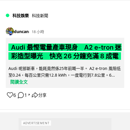
科技娛樂
科技新聞
duncan
18 小時
Audi 最慳電量產車現身 A2 e-tron 迷
彩造型曝光 快充 26 分鐘充滿 8 成電
Audi 呢部新車，能耗竟然係25年前嘅一半。 A2 e-tron 風阻低
至0.24，每百公里只需12.8 kWh，一度電行到7.8公里。6...
閱讀全文
6
1
分享
↗
ADVERTISEMENT