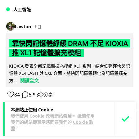
人工智能
Lawton
1 日
靠快閃記憶體紓緩 DRAM 不足 KIOXIA
推 XL1 記憶體擴充模組
KIOXIA 發表全新記憶體擴充模組 XL1 系列，結合低延遲快閃記
憶體 XL-FLASH 與 CXL 介面，將快閃記憶體轉化為記憶體擴充
閱讀全文
方...
84
5
分享
↗
本網站正使用 Cookie
我們使用 Cookie 改善網站體驗。 繼續使用
我們的網站即表示您同意我們的
Cookie 政
商業科技
資訊保安
策
。