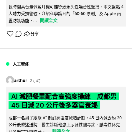
長時間高音量佩戴耳機可能導致永久性噪音性聽損。本文盤點 4
大聽力受損警號，介紹科學護耳的「60-60 原則」及 Apple 內
閱讀全文
置防護功能，...
分享
人工智能
arthur
2 小時
AI 減肥餐單配合高強度操練 成都男
45 日減 20 公斤後多器官衰竭
成都一名男子跟隨 AI 制訂高強度減脂計劃，45 日內減去約 20
公斤後昏迷送院。醫生診斷他患上尿源性膿毒症、膿毒性休克
閱讀全文
及多器官功能障礙。...