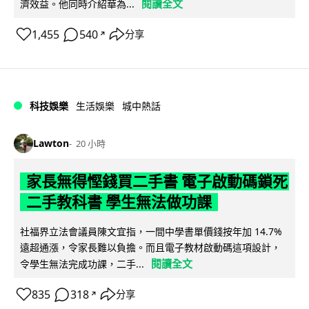
閱讀全文
濟效益。他同時介紹華為...
1,455
540
分享
↗
科技娛樂
生活娛樂
城中熱話
Lawton
20 小時
家長無得慳錢買二手書 電子啟動碼鎖死
二手教科書 學生無法做功課
社福界立法會議員陳文宜指，一間中學書單價錢按年加 14.7%
遠超通漲，令家長難以負擔。而且電子教材啟動碼這項設計，
閱讀全文
令學生無法完成功課，二手...
835
318
分享
↗