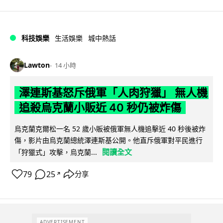
科技娛樂
生活娛樂
城中熱話
Lawton
14 小時
澤連斯基怒斥俄軍「人肉狩獵」 無人機
追殺烏克蘭小販近 40 秒仍被炸傷
烏克蘭克爾松一名 52 歲小販被俄軍無人機追擊近 40 秒後被炸
傷，影片由烏克蘭總統澤連斯基公開。他直斥俄軍對平民進行
閱讀全文
「狩獵式」攻擊，烏克蘭...
79
25
分享
↗
ADVERTISEMENT