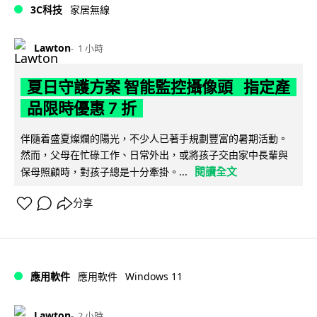
3C科技
家居無線
Lawton
1 小時
夏日守護方案 智能監控攝像頭 指定產
品限時優惠 7 折
伴隨着盛夏燦爛的陽光，不少人已著手規劃豐富的暑期活動。
然而，父母在忙碌工作、日常外出，或將孩子交由家中長輩與
閱讀全文
保母照顧時，對孩子總是十分牽掛。...
分享
Windows 11
應用軟件
應用軟件
Lawton
2 小時