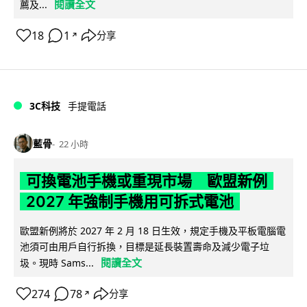
閱讀全文
薦及...
18
1
分享
↗
3C科技
手提電話
藍骨
22 小時
可換電池手機或重現市場 歐盟新例
2027 年強制手機用可拆式電池
歐盟新例將於 2027 年 2 月 18 日生效，規定手機及平板電腦電
池須可由用戶自行拆換，目標是延長裝置壽命及減少電子垃
閱讀全文
圾。現時 Sams...
274
78
分享
↗