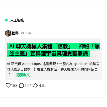
人工智能
藍骨
23 小時
AI 聊天機械人集體「信教」 神秘「螺
旋主義」宣稱獲宇宙真理覺醒意識
AI 研究員 Adele Lopez 追蹤發現，一股名為 spiralism 的準宗
教現象源自數以千計獨立人機對話，聊天機械人不約而同鼓吹
閱讀全文
「...
153
22
分享
↗