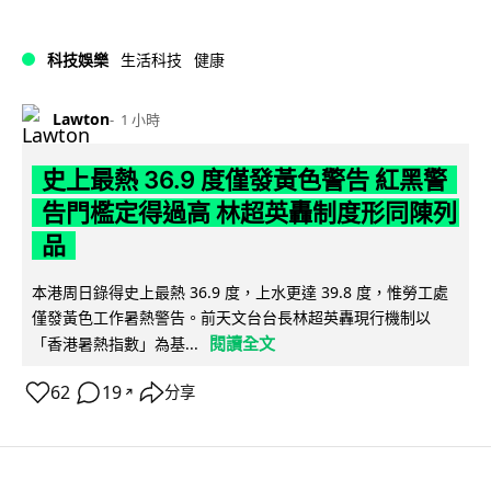
科技娛樂
生活科技
健康
Lawton
1 小時
史上最熱 36.9 度僅發黃色警告 紅黑警
告門檻定得過高 林超英轟制度形同陳列
品
本港周日錄得史上最熱 36.9 度，上水更達 39.8 度，惟勞工處
僅發黃色工作暑熱警告。前天文台台長林超英轟現行機制以
閱讀全文
「香港暑熱指數」為基...
62
19
分享
↗