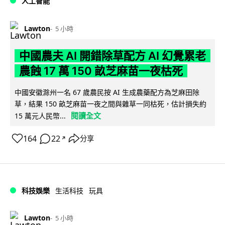
人工智能
Lawton
5 小時
中國農夫 AI 開錯除草配方 AI 幻覺累老
農蝕 17 萬 150 畝芝麻苗一夜枯死
中國安徽滁州一名 67 歲農民按 AI 生成農藥配方為芝麻田除
草，結果 150 畝芝麻苗一夜之間與雜草一同枯死，估計損失約
閱讀全文
15 萬元人民幣...
164
22
分享
↗
科技娛樂
生活科技
玩具
Lawton
5 小時