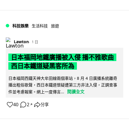
科技娛樂
生活科技
旅遊
Lawton
1 日
日本福岡地鐵廣播被入侵 播不雅歌曲
西日本鐵道疑黑客所為
日本福岡西鐵天神大牟田線兩個車站，8 月 4 日廣播系統離奇
播出粗俗歌聲，西日本鐵道懷疑遭第三方非法入侵，正調查事
閱讀全文
件並考慮報案。網上一度傳言...
40
2
分享
↗