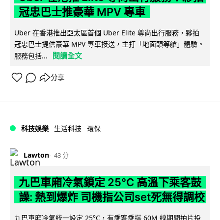
冠忠巴士推豪華 MPV 專車
Uber 在香港推出亞太區首個 Uber Elite 尊尚出行服務，夥拍
冠忠巴士提供豪華 MPV 專車接送，主打「地面頭等艙」體驗。
閱讀全文
服務包括...
分享
科技娛樂
生活科技
環保
Lawton
43 分
九巴車廂冷氣鎖定 25°C 高溫下乘客鼓
譟: 熱到爆炸 司機指公司set死無得調校
九巴車廂冷氣統一設定 25°C，有乘客乘搭 60M 線期間拍片投