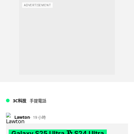
ADVERTISEMENT
3C科技
手提電話
Lawton
19 小時
Galaxy S25 Ultra 及 S24 Ultra