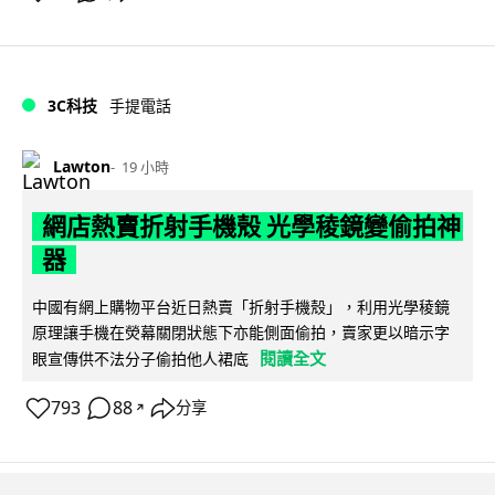
3C科技
手提電話
Lawton
19 小時
網店熱賣折射手機殼 光學稜鏡變偷拍神
器
中國有網上購物平台近日熱賣「折射手機殼」，利用光學稜鏡
原理讓手機在熒幕關閉狀態下亦能側面偷拍，賣家更以暗示字
閱讀全文
眼宣傳供不法分子偷拍他人裙底
793
88
分享
↗