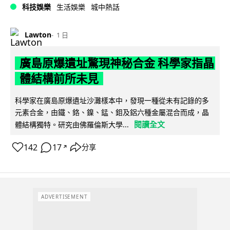
科技娛樂
生活娛樂
城中熱話
Lawton
1 日
廣島原爆遺址驚現神秘合金 科學家指晶
體結構前所未見
科學家在廣島原爆遺址沙灘樣本中，發現一種從未有記錄的多
元素合金，由鐵、鉻、鎳、錳、鉬及鋁六種金屬混合而成，晶
閱讀全文
體結構獨特。研究由佛羅倫斯大學...
142
17
分享
↗
ADVERTISEMENT