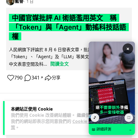
藍骨
1 日
中國官媒批評 AI 術語濫用英文 稱
「Token」與「Agent」動搖科技話語
權
×
人民網旗下評論於 8 月 6 日發表文章，批評中國廣泛使用
「Token」、「Agent」及「LLM」等英文術語，認為做法侵蝕
閱讀全文
中文表意空間及科...
790
341
分享
↗
本網站正使用 Cookie
科技娛樂
生活科技
汽車科技
我們使用 Cookie 改善網站體驗。 繼續使用
🎵
⛶
我們的網站即表示您同意我們的
Cookie 政
藍骨
1 日
策
。
📖 詳細評測
→