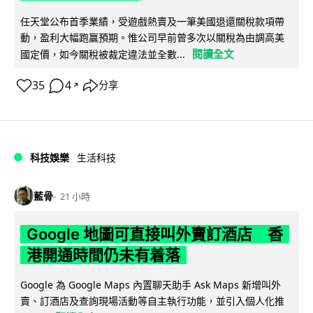
任天堂公布首季業績，受遊戲熱賣及一筆美國退還關稅款項帶
動，盈利大幅跑贏預期。惟公司早前曾多次以關稅為由調高美
閱讀全文
國定價，如今關稅被裁定違法並全數...
35
4
分享
↗
科技娛樂
生活科技
藍骨
21 小時
Google 地圖可直接叫外賣訂酒店 香
港開通時間仍未有着落
Google 為 Google Maps 內置聊天助手 Ask Maps 新增叫外
賣、訂酒店及查詢現場活動等自主執行功能，並引入個人化推