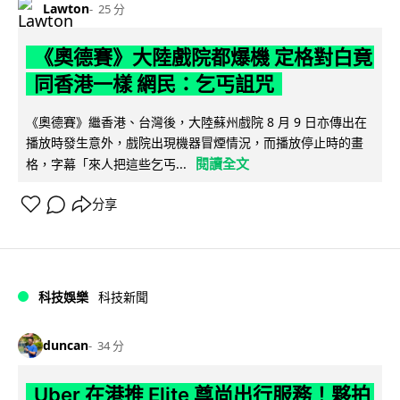
Lawton
25 分
《奧德賽》大陸戲院都爆機 定格對白竟
同香港一樣 網民：乞丐詛咒
《奧德賽》繼香港、台灣後，大陸蘇州戲院 8 月 9 日亦傳出在
播放時發生意外，戲院出現機器冒煙情況，而播放停止時的畫
閱讀全文
格，字幕「來人把這些乞丐...
分享
科技娛樂
科技新聞
duncan
34 分
Uber 在港推 Elite 尊尚出行服務！夥拍