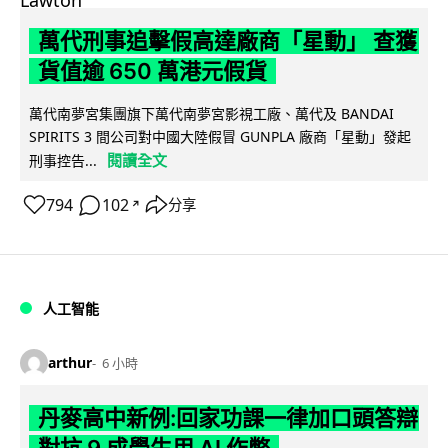
萬代刑事追擊假高達廠商「星動」 查獲
貨值逾 650 萬港元假貨
萬代南夢宮集團旗下萬代南夢宮影視工廠、萬代及 BANDAI
SPIRITS 3 間公司對中國大陸假冒 GUNPLA 廠商「星動」發起
閱讀全文
刑事控告...
794
102
分享
↗
人工智能
arthur
6 小時
丹麥高中新例:回家功課一律加口頭答辯
對抗 9 成學生用 AI 作弊