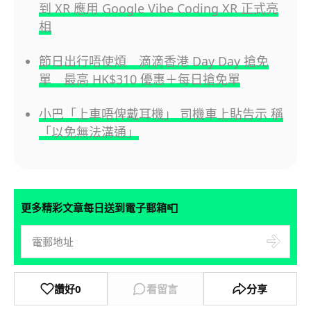
到 XR 應用 Google Vibe Coding XR 正式亮
相
節日出行唔使煩 滴滴香港 Day Day 搶免
單 最高 HK$310 優惠＋每日搶免單
小巴「上車唔俾戴耳機」 司機車上貼告示 稱
「以免無法溝通」
📮
更多精彩文章每日送到電子郵箱
讚好
0
看留言
分享