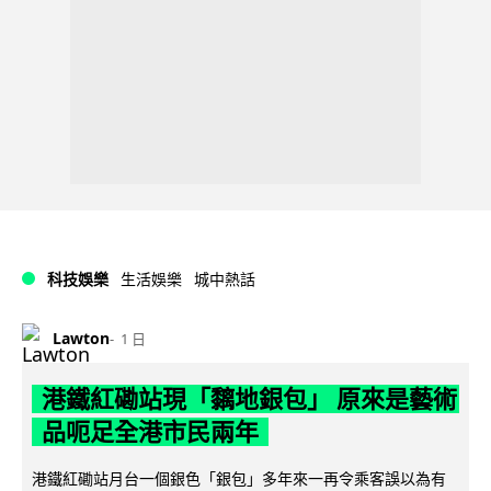
科技娛樂
生活娛樂
城中熱話
Lawton
1 日
港鐵紅磡站現「黐地銀包」 原來是藝術
品呃足全港市民兩年
港鐵紅磡站月台一個銀色「銀包」多年來一再令乘客誤以為有