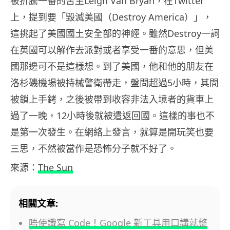
被折騰一番的苦主Leigh Van Bryan，在Twitter
上，提到要「毀滅美國（Destroy America）」，
這挑起了美國國土安全部的神經。雖然Destroy一詞
在英國可以解作去派對或者享受一番的意思，但美
國那邊可不是這樣想。到了美國，他和他的朋友在
洛杉磯機場被持械警衛帶走，盤問超過5小時，其間
被鎖上手銬，之後被帶到收容非法入境者的貨車上
過了一晚，12小時後就被遣返回國。這樣的事也不
是第一次發生。在網絡上發言，就算是開玩笑也要
三思，不然被當作是恐怖分子就不好了。
來源：
The Sun
相關文章:
唔使識寫 Code！Google 新工具用口講就整