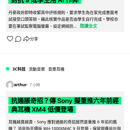
丹麥政府即時收緊高中評核規則，要求學生為在家完成書面考
試接受口頭答辯，藉此核實作品是否由學生自行完成。學校亦
閱讀全文
要在筆試監察電腦螢幕、設定網絡防...
分享
3C科技
流動音樂
音樂耳機
arthur
7 小時
抗通脹奇招？傳 Sony 擬重推六年前經
典耳機 XM4 低價登場
耳機越賣越貴，Sony 應對通脹的奇招居然是重推 6 年前的舊
機？ 消息指平價版 WH-1000XM4C 9 月登場，保留摺疊設計與