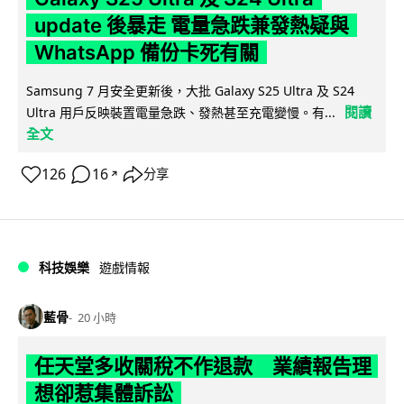
update 後暴走 電量急跌兼發熱疑與
WhatsApp 備份卡死有關
Samsung 7 月安全更新後，大批 Galaxy S25 Ultra 及 S24
閱讀
Ultra 用戶反映裝置電量急跌、發熱甚至充電變慢。有...
全文
126
16
分享
↗
科技娛樂
遊戲情報
藍骨
20 小時
任天堂多收關稅不作退款 業績報告理
想卻惹集體訴訟