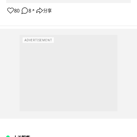
80
8
分享
↗
ADVERTISEMENT