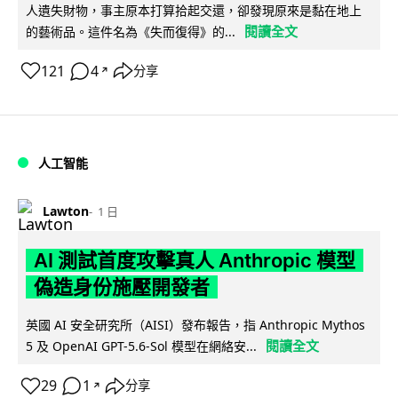
人遺失財物，事主原本打算拾起交還，卻發現原來是黏在地上
閱讀全文
的藝術品。這件名為《失而復得》的...
121
4
分享
↗
人工智能
Lawton
1 日
AI 測試首度攻擊真人 Anthropic 模型
偽造身份施壓開發者
英國 AI 安全研究所（AISI）發布報告，指 Anthropic Mythos
閱讀全文
5 及 OpenAI GPT-5.6-Sol 模型在網絡安...
29
1
分享
↗