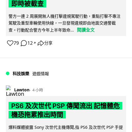
即時被截查
警方一連 2 周展開無人機打擊違規駕駛行動，重點打擊不專注
駕駛及重型車輛使用快線，一旦發現違規即由地面交通警截
閱讀全文
查。行動配合警方今年上半年致命...
79
12
分享
↗
科技娛樂
遊戲情報
Lawton
4 小時
PS6 及次世代 PSP 傳聞流出 記憶體危
機恐拖累推出時間
爆料媒體披露 Sony 次世代主機傳聞,指 PS6 及次世代 PSP 手提