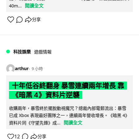
閱讀全文
40m...
分享
科技娛樂
遊戲情報
arthur
9 小時
十年低谷終翻身 暴雪連續兩年增長 靠
《暗黑 4》資料片逆襲
收購兩年，暴雪終於擺脫動視魔咒？總裁內部電郵流出：暴雪
已成 Xbox 表現最好團隊之一，連續兩年營收增長。《暗黑 4》
閱讀全文
資料片同《守望先鋒》成...
12
分享