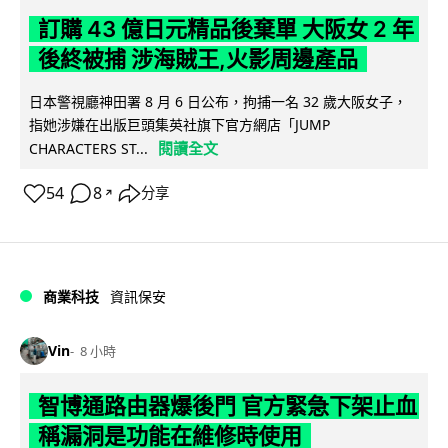
訂購 43 億日元精品後棄單 大阪女 2 年
後終被捕 涉海賊王,火影周邊產品
日本警視廳神田署 8 月 6 日公布，拘捕一名 32 歲大阪女子，
指她涉嫌在出版巨頭集英社旗下官方網店「JUMP
閱讀全文
CHARACTERS ST...
54
8
分享
↗
商業科技
資訊保安
Vin
8 小時
智博通路由器爆後門 官方緊急下架止血
稱漏洞是功能在維修時使用