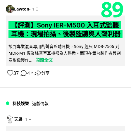
89
Lawton
1 日
【評測】Sony IER-M500 入耳式監聽
耳機：現場拍攝、後製監聽與人聲利器
談到專業混音專用的聲音監聽耳機，Sony 經典 MDR-7506 到
MDR-M1 專業錄音室耳機都為人熟悉。而現在舞台製作者與創
閱讀全文
意影像製作...
37
4
分享
↗
科技娛樂
遊戲情報
天恩
1 日