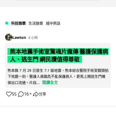
科技娛樂
生活娛樂
城中熱話
Lawton
8 小時
熊本地震手術室驚魂片瘋傳 醫護保護病
人、逃生門 網民讚值得尊敬
熊本縣 7 月 28 日發生 7.1 級地震，熊本綜合醫院手術室鏡頭拍
下地震一刻，醫護人員臨危不亂保護病人，更馬上開逃生門確
閱讀全文
保出口流通。片段...
55
16
分享
↗