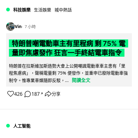
科技娛樂
生活娛樂
城中熱話
Vin
7 小時
特朗普嘲電動車主有里程病 剩 75% 電
量即焦慮發作 狂言一手終結電車指令
特朗普在拉斯維加斯造勢大會上公開嘲諷電動車車主患有「里
程焦慮病」，聲稱電量剩 75% 便發作，並重申已廢除電動車強
閱讀全文
制令。惟專業車媒隨即反駁，...
426
187
分享
↗
人工智能