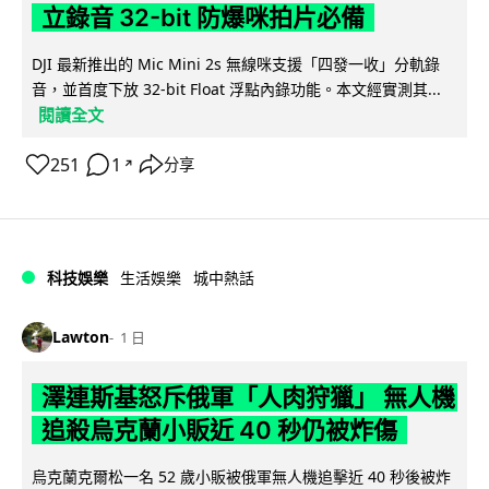
立錄音 32-bit 防爆咪拍片必備
DJI 最新推出的 Mic Mini 2s 無線咪支援「四發一收」分軌錄
音，並首度下放 32-bit Float 浮點內錄功能。本文經實測其...
閱讀全文
251
1
分享
↗
科技娛樂
生活娛樂
城中熱話
Lawton
1 日
澤連斯基怒斥俄軍「人肉狩獵」 無人機
追殺烏克蘭小販近 40 秒仍被炸傷
烏克蘭克爾松一名 52 歲小販被俄軍無人機追擊近 40 秒後被炸