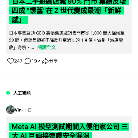
日本二手遊戲店減 90% 門市 業績反增
四成 "懷舊"在 Z 世代變成最潮「新鮮
感」
日本零售巨頭 GEO 將懷舊遊戲銷售門市從 1,000 間大幅減至
99 間，但銷售額卻不降反升至過往的 1.4 倍。做到「減店增
閱讀全文
收」奇蹟，...
247
19
分享
↗
人工智能
Vin
1 日
Meta AI 模型測試期間入侵他家公司 三
大 AI 巨頭接連曝安全漏洞