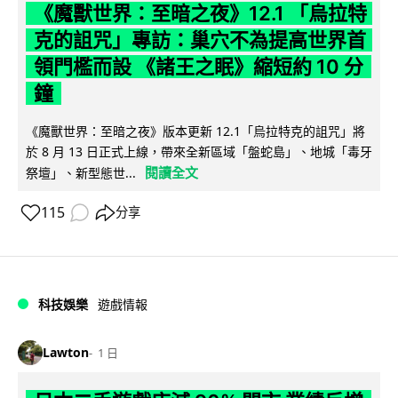
《魔獸世界：至暗之夜》12.1 「烏拉特
克的詛咒」專訪：巢穴不為提高世界首
領門檻而設 《諸王之眠》縮短約 10 分
鐘
《魔獸世界：至暗之夜》版本更新 12.1「烏拉特克的詛咒」將
於 8 月 13 日正式上線，帶來全新區域「盤蛇島」、地城「毒牙
閱讀全文
祭壇」、新型態世...
115
分享
科技娛樂
遊戲情報
Lawton
1 日