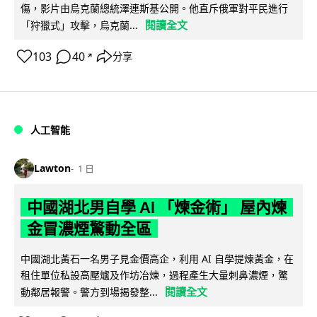
傷，影片由烏克蘭總統澤連斯基公開。他直斥俄軍對平民進行
閱讀全文
「狩獵式」攻擊，烏克蘭...
103
40
分享
↗
人工智能
Lawton
1 日
中國湖北男自學 AI 「煉金術」 屋內煉
金冒濃煙驚動全區
中國湖北黃石一名男子見金價高企，利用 AI 自學提煉黃金，在
租住單位私設高壓爐及作坊冶煉，過程產生大量刺鼻濃煙，驚
閱讀全文
動鄰居報警。警方到場揭發整...