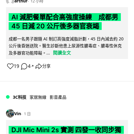
arthur
12 小時
AI 減肥餐單配合高強度操練 成都男
45 日減 20 公斤後多器官衰竭
成都一名男子跟隨 AI 制訂高強度減脂計劃，45 日內減去約 20
公斤後昏迷送院。醫生診斷他患上尿源性膿毒症、膿毒性休克
閱讀全文
及多器官功能障礙。...
19
4
分享
↗
3C科技
家居無線
影音產品
Vin
1 日
DJI Mic Mini 2s 實測 四發一收同步獨