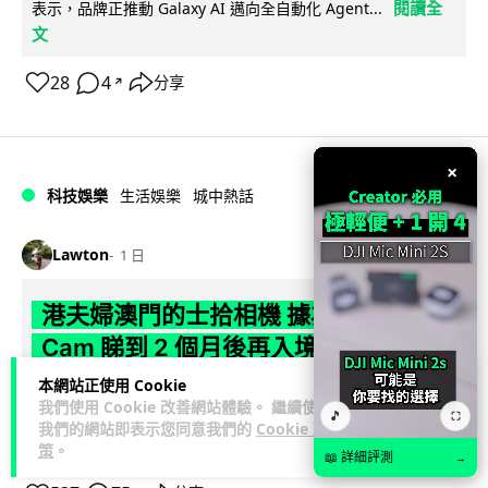
閱讀全
表示，品牌正推動 Galaxy AI 邁向全自動化 Agent...
文
28
4
分享
↗
×
科技娛樂
生活娛樂
城中熱話
Lawton
1 日
港夫婦澳門的士拾相機 據為己有被的士
Cam 睇到 2 個月後再入境被捕
本網站正使用 Cookie
一對香港夫婦今年 5 月遊澳門乘的士拾獲他人遺留相機及電
我們使用 Cookie 改善網站體驗。 繼續使用
🎵
池，拾遺不報並帶返香港自用。兩人本月 2 日經港珠澳大橋再
⛶
我們的網站即表示您同意我們的
Cookie 政
閱讀全文
次入境澳門時，被治安警察局...
策
。
📖 詳細評測
→