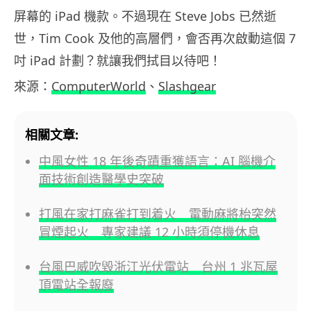
屏幕的 iPad 機款。不過現在 Steve Jobs 已然逝
世，Tim Cook 及他的高層們，會否再次啟動這個 7
吋 iPad 計劃？就讓我們拭目以待吧！
來源：
ComputerWorld
、
Slashgear
相關文章:
中風女性 18 年後奇蹟重獲語言：AI 腦機介
面技術創造醫學史突破
打風在家打麻雀打到着火 電動麻將枱突然
冒煙起火 專家建議 12 小時須停機休息
台風巴威吹毀浙江光伏電站 台州 1 兆瓦屋
頂電站全報廢