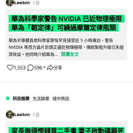
Lawton
1 日
華為科學家警告 NVIDIA 已近物理極限
華為「韜定律」可繞過摩爾定律瓶頸
華為半導體首席科學家廖恒罕見接受近 5 小時專訪，警告
NVIDIA 等西方晶片巨頭正逼近物理極限，傳統製程升級已失經
閱讀全文
濟效益。他同時介紹華為...
1,553
596
分享
↗
科技娛樂
生活娛樂
城中熱話
Lawton
1 日
家長無得慳錢買二手書 電子啟動碼鎖死