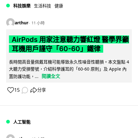
科技娛樂
生活科技
健康
arthur
11 小時
AirPods 用家注意聽力響紅燈 醫學界籲
耳機用戶謹守「60-60」鐵律
長時間高音量佩戴耳機可能導致永久性噪音性聽損。本文盤點 4
大聽力受損警號，介紹科學護耳的「60-60 原則」及 Apple 內
閱讀全文
置防護功能，...
15
分享
人工智能