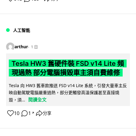
人工智能
arthur
1 日
Tesla HW3 舊硬件裝 FSD v14 Lite 頻
現過熱 部分電腦損毀車主須自費維修
Tesla 向 HW3 舊車款推送 FSD v14 Lite 系統，引發大量車主反
映自動駕駛電腦嚴重過熱，部分更觸發高溫保護甚至直接燒
閱讀全文
毀，須...
10
1
分享
↗