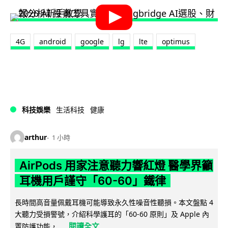
4G
android
google
lg
lte
optimus
科技娛樂
生活科技
健康
arthur
1 小時
AirPods 用家注意聽力響紅燈 醫學界籲
耳機用戶謹守「60-60」鐵律
長時間高音量佩戴耳機可能導致永久性噪音性聽損。本文盤點 4
大聽力受損警號，介紹科學護耳的「60-60 原則」及 Apple 內
閱讀全文
置防護功能，...