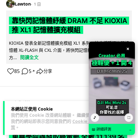
Lawton
1 日
靠快閃記憶體紓緩 DRAM 不足 KIOXIA
推 XL1 記憶體擴充模組
KIOXIA 發表全新記憶體擴充模組 XL1 系列，結合低延遲快閃記
×
憶體 XL-FLASH 與 CXL 介面，將快閃記憶體轉化為記憶體擴充
閱讀全文
方...
85
5
分享
↗
商業科技
資訊保安
本網站正使用 Cookie
我們使用 Cookie 改善網站體驗。 繼續使用
🎵
⛶
Lawton
1 日
我們的網站即表示您同意我們的
Cookie 政
策
。
📖 詳細評測
→
東華學院誤發取錄電郵 全數 11,139 名