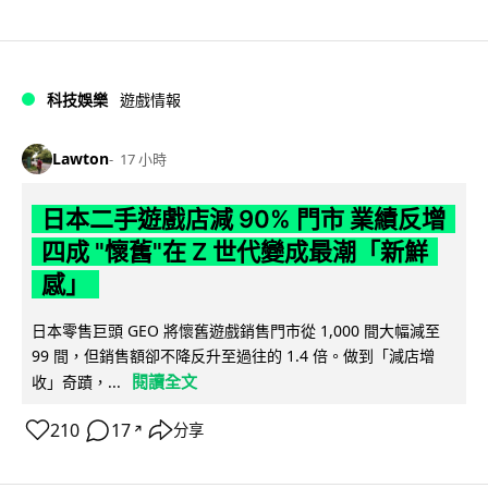
科技娛樂
遊戲情報
Lawton
17 小時
日本二手遊戲店減 90% 門市 業績反增
四成 "懷舊"在 Z 世代變成最潮「新鮮
感」
日本零售巨頭 GEO 將懷舊遊戲銷售門市從 1,000 間大幅減至
99 間，但銷售額卻不降反升至過往的 1.4 倍。做到「減店增
閱讀全文
收」奇蹟，...
210
17
分享
↗