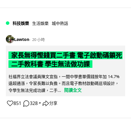
科技娛樂
生活娛樂
城中熱話
Lawton
20 小時
家長無得慳錢買二手書 電子啟動碼鎖死
二手教科書 學生無法做功課
社福界立法會議員陳文宜指，一間中學書單價錢按年加 14.7%
遠超通漲，令家長難以負擔。而且電子教材啟動碼這項設計，
閱讀全文
令學生無法完成功課，二手...
851
328
分享
↗