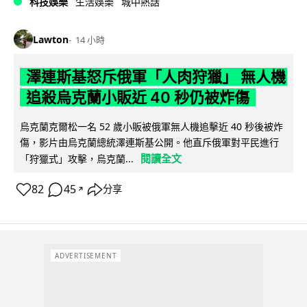
科技娛樂
生活娛樂
城中熱話
Lawton
14 小時
澤連斯基怒斥俄軍「人肉狩獵」 無人機
追殺烏克蘭小販近 40 秒仍被炸傷
烏克蘭克爾松一名 52 歲小販被俄軍無人機追擊近 40 秒後被炸
傷，影片由烏克蘭總統澤連斯基公開。他直斥俄軍對平民進行
閱讀全文
「狩獵式」攻擊，烏克蘭...
82
45
分享
↗
ADVERTISEMENT