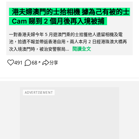
港夫婦澳門的士拾相機 據為己有被的士
Cam 睇到 2 個月後再入境被捕
一對香港夫婦今年 5 月遊澳門乘的士拾獲他人遺留相機及電
池，拾遺不報並帶返香港自用。兩人本月 2 日經港珠澳大橋再
閱讀全文
次入境澳門時，被治安警察局...
491
68
分享
↗
ADVERTISEMENT