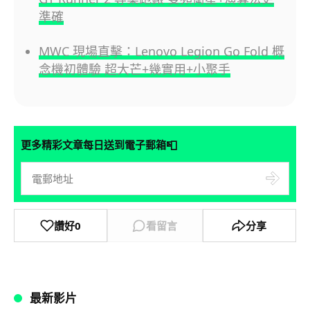
準確
MWC 現場直擊：Lenovo Legion Go Fold 概
念機初體驗 超大芒+幾實用+小聚手
📮
更多精彩文章每日送到電子郵箱
讚好
0
看留言
分享
最新影片