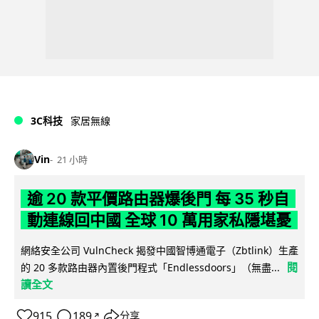
3C科技
家居無線
Vin
21 小時
逾 20 款平價路由器爆後門 每 35 秒自
動連線回中國 全球 10 萬用家私隱堪憂
網絡安全公司 VulnCheck 揭發中國智博通電子（Zbtlink）生產
閱
的 20 多款路由器內置後門程式「Endlessdoors」（無盡...
讀全文
915
189
分享
↗