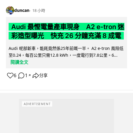
duncan
18 小時
Audi 最慳電量產車現身 A2 e-tron 迷
彩造型曝光 快充 26 分鐘充滿 8 成電
Audi 呢部新車，能耗竟然係25年前嘅一半。 A2 e-tron 風阻低
至0.24，每百公里只需12.8 kWh，一度電行到7.8公里。6...
閱讀全文
6
1
分享
↗
ADVERTISEMENT