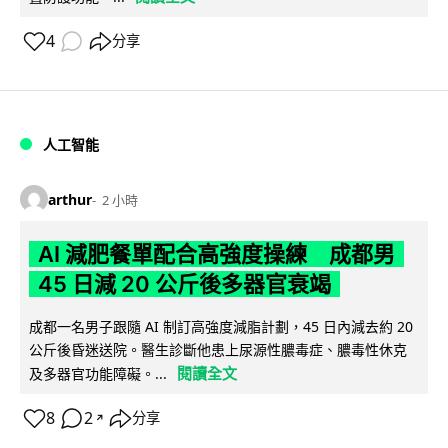
4
分享
人工智能
arthur
2 小時
AI 減肥餐單配合高強度操練 成都男
45 日減 20 公斤後多器官衰竭
成都一名男子跟隨 AI 制訂高強度減脂計劃，45 日內減去約 20
公斤後昏迷送院。醫生診斷他患上尿源性膿毒症、膿毒性休克
閱讀全文
及多器官功能障礙。...
8
2
分享
↗