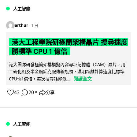
人工智能
arthur
1 日
港大工程學院研極簡架構晶片 搜尋速度
勝標準 CPU 1 億倍
港大團隊研發極簡架構模擬內容尋址記憶體（CAM）晶片，用
二硫化鉬及半金屬銻克服傳輸瓶頸，漢明距離計算速度比標準
閱讀全文
CPU快1億倍，每次搜尋耗能低...
43
20
分享
↗
人工智能