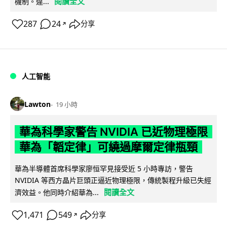
閱讀全文
機制。違...
287
24
分享
↗
人工智能
Lawton
19 小時
華為科學家警告 NVIDIA 已近物理極限
華為「韜定律」可繞過摩爾定律瓶頸
華為半導體首席科學家廖恒罕見接受近 5 小時專訪，警告
NVIDIA 等西方晶片巨頭正逼近物理極限，傳統製程升級已失經
閱讀全文
濟效益。他同時介紹華為...
1,471
549
分享
↗