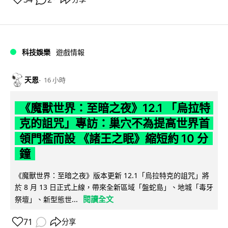
科技娛樂
遊戲情報
天恩
16 小時
《魔獸世界：至暗之夜》12.1 「烏拉特
克的詛咒」專訪：巢穴不為提高世界首
領門檻而設 《諸王之眠》縮短約 10 分
鐘
《魔獸世界：至暗之夜》版本更新 12.1「烏拉特克的詛咒」將
於 8 月 13 日正式上線，帶來全新區域「盤蛇島」、地城「毒牙
閱讀全文
祭壇」、新型態世...
71
分享