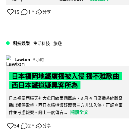
15
1
分享
↗
科技娛樂
生活科技
旅遊
Lawton
5 小時
日本福岡地鐵廣播被入侵 播不雅歌曲
西日本鐵道疑黑客所為
日本福岡西鐵天神大牟田線兩個車站，8 月 4 日廣播系統離奇
播出粗俗歌聲，西日本鐵道懷疑遭第三方非法入侵，正調查事
閱讀全文
件並考慮報案。網上一度傳言...
34
2
分享
↗