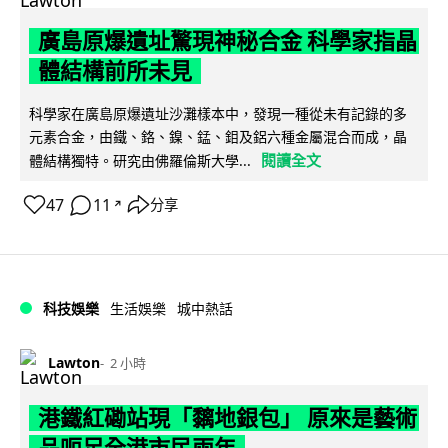
廣島原爆遺址驚現神秘合金 科學家指晶
體結構前所未見
科學家在廣島原爆遺址沙灘樣本中，發現一種從未有記錄的多
元素合金，由鐵、鉻、鎳、錳、鉬及鋁六種金屬混合而成，晶
閱讀全文
體結構獨特。研究由佛羅倫斯大學...
47
11
分享
↗
科技娛樂
生活娛樂
城中熱話
Lawton
2 小時
港鐵紅磡站現「黐地銀包」 原來是藝術
品呃足全港市民兩年