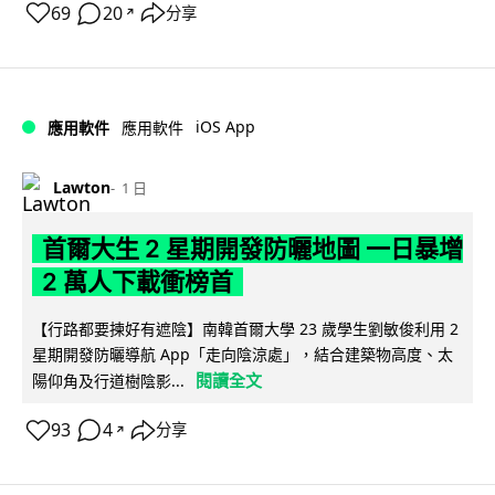
69
20
分享
↗
iOS App
應用軟件
應用軟件
Lawton
1 日
首爾大生 2 星期開發防曬地圖 一日暴增
2 萬人下載衝榜首
【行路都要揀好有遮陰】南韓首爾大學 23 歲學生劉敏俊利用 2
星期開發防曬導航 App「走向陰涼處」，結合建築物高度、太
閱讀全文
陽仰角及行道樹陰影...
93
4
分享
↗