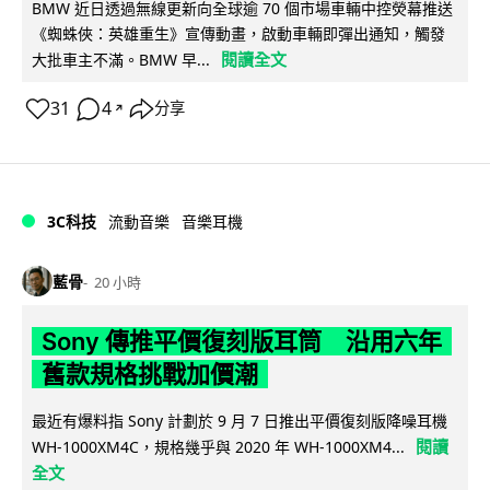
BMW 近日透過無線更新向全球逾 70 個市場車輛中控熒幕推送
《蜘蛛俠：英雄重生》宣傳動畫，啟動車輛即彈出通知，觸發
閱讀全文
大批車主不滿。BMW 早...
31
4
分享
↗
3C科技
流動音樂
音樂耳機
藍骨
20 小時
Sony 傳推平價復刻版耳筒 沿用六年
舊款規格挑戰加價潮
最近有爆料指 Sony 計劃於 9 月 7 日推出平價復刻版降噪耳機
閱讀
WH-1000XM4C，規格幾乎與 2020 年 WH-1000XM4...
全文