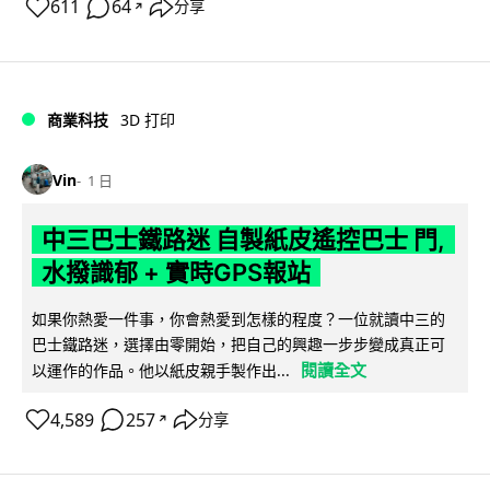
611
64
分享
↗
商業科技
3D 打印
Vin
1 日
中三巴士鐵路迷 自製紙皮遙控巴士 門,
水撥識郁 + 實時GPS報站
如果你熱愛一件事，你會熱愛到怎樣的程度？一位就讀中三的
巴士鐵路迷，選擇由零開始，把自己的興趣一步步變成真正可
閱讀全文
以運作的作品。他以紙皮親手製作出...
4,589
257
分享
↗