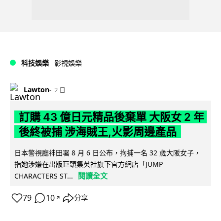
科技娛樂
影視娛樂
Lawton
2 日
訂購 43 億日元精品後棄單 大阪女 2 年
後終被捕 涉海賊王,火影周邊產品
日本警視廳神田署 8 月 6 日公布，拘捕一名 32 歲大阪女子，
指她涉嫌在出版巨頭集英社旗下官方網店「JUMP
閱讀全文
CHARACTERS ST...
79
10
分享
↗