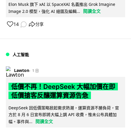
Elon Musk 旗下 xAI 以 SpaceXAI 名義推出 Grok Imagine
閱讀全文
Image 2.0 模型，強化 AI 繪圖及編輯...
14
分享
人工智能
Lawton
1 日
低價不再！DeepSeek 大幅加價在即
低價搶客反釀運算資源告急
DeepSeek 因低價策略掀起需求熱潮，運算資源不勝負荷，官
方於 8 月 6 日宣布即將大幅上調 API 收費，惟未公布具體加
閱讀全文
幅。事件與...