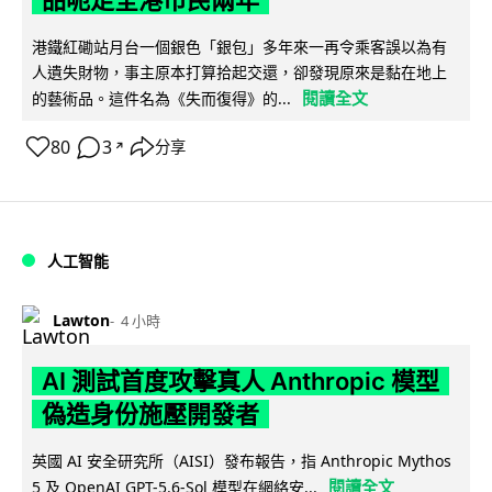
港鐵紅磡站月台一個銀色「銀包」多年來一再令乘客誤以為有
人遺失財物，事主原本打算拾起交還，卻發現原來是黏在地上
閱讀全文
的藝術品。這件名為《失而復得》的...
80
3
分享
↗
人工智能
Lawton
4 小時
AI 測試首度攻擊真人 Anthropic 模型
偽造身份施壓開發者
英國 AI 安全研究所（AISI）發布報告，指 Anthropic Mythos
閱讀全文
5 及 OpenAI GPT-5.6-Sol 模型在網絡安...