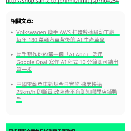
http://shop.san-x.co.jp/limit/limit.jsp?no=254
相關文章:
Volkswagen 聯手 AWS 打造數據驅動工廠
每年 180 萬輛汽車背後的 AI 生產革命
動手製作你的第一個「AI App」 活用
Google Opal 寫作 AI 程式 10 分鐘即可踏出
第一步
中國電動單車新規今日實施 速度快過
25km/h 即斷電 改裝後平台即知哪間店鋪動
手