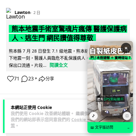
Lawton
2 日
熊本地震手術室驚魂片瘋傳 醫護保護病
人、逃生門 網民讚值得尊敬
×
熊本縣 7 月 28 日發生 7.1 級地震，熊本綜合醫院手術室鏡頭拍
下地震一刻，醫護人員臨危不亂保護病人，更馬上開逃生門確
閱讀全文
保出口流通。片段...
71
23
分享
↗
本網站正使用 Cookie
科技娛樂
生活科技
健康
我們使用 Cookie 改善網站體驗。 繼續使用
🎵
⛶
我們的網站即表示您同意我們的
Cookie 政
策
。
arthur
2 日
📖 文字版訪問
→