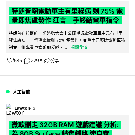
特朗普嘲電動車主有里程病 剩 75% 電
量即焦慮發作 狂言一手終結電車指令
特朗普在拉斯維加斯造勢大會上公開嘲諷電動車車主患有「里
程焦慮病」，聲稱電量剩 75% 便發作，並重申已廢除電動車強
閱讀全文
制令。惟專業車媒隨即反駁，...
636
279
分享
↗
人工智能
Lawton
2 日
微軟刪走 32GB RAM 遊戲建議 分析:
為 8GB Surface 銷售鋪路 連自家