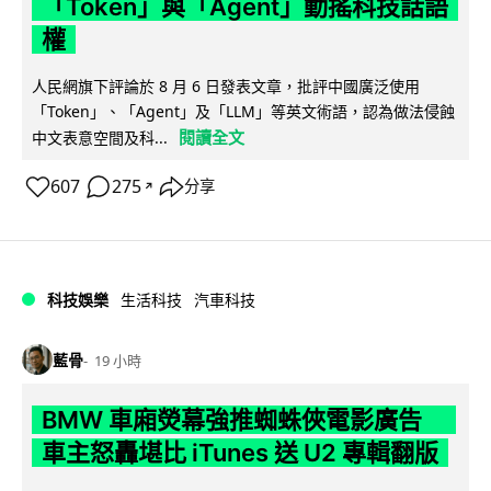
「Token」與「Agent」動搖科技話語
權
人民網旗下評論於 8 月 6 日發表文章，批評中國廣泛使用
「Token」、「Agent」及「LLM」等英文術語，認為做法侵蝕
閱讀全文
中文表意空間及科...
607
275
分享
↗
科技娛樂
生活科技
汽車科技
藍骨
19 小時
BMW 車廂熒幕強推蜘蛛俠電影廣告
車主怒轟堪比 iTunes 送 U2 專輯翻版