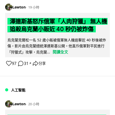
Lawton
19 小時
澤連斯基怒斥俄軍「人肉狩獵」 無人機
追殺烏克蘭小販近 40 秒仍被炸傷
烏克蘭克爾松一名 52 歲小販被俄軍無人機追擊近 40 秒後被炸
傷，影片由烏克蘭總統澤連斯基公開。他直斥俄軍對平民進行
閱讀全文
「狩獵式」攻擊，烏克蘭...
97
31
分享
↗
人工智能
Lawton
20 小時