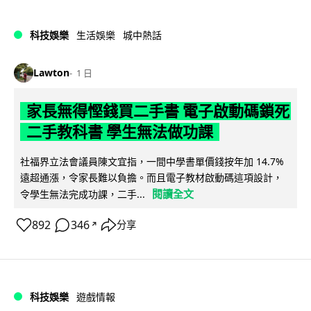
科技娛樂
生活娛樂
城中熱話
Lawton
1 日
家長無得慳錢買二手書 電子啟動碼鎖死
二手教科書 學生無法做功課
社福界立法會議員陳文宜指，一間中學書單價錢按年加 14.7%
遠超通漲，令家長難以負擔。而且電子教材啟動碼這項設計，
閱讀全文
令學生無法完成功課，二手...
892
346
分享
↗
科技娛樂
遊戲情報