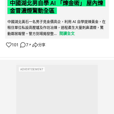
中國湖北男自學 AI 「煉金術」 屋內煉
金冒濃煙驚動全區
中國湖北黃石一名男子見金價高企，利用 AI 自學提煉黃金，在
租住單位私設高壓爐及作坊冶煉，過程產生大量刺鼻濃煙，驚
閱讀全文
動鄰居報警。警方到場揭發整...
101
7
分享
↗
ADVERTISEMENT