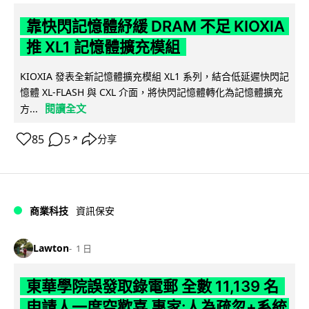
靠快閃記憶體紓緩 DRAM 不足 KIOXIA
推 XL1 記憶體擴充模組
KIOXIA 發表全新記憶體擴充模組 XL1 系列，結合低延遲快閃記
憶體 XL-FLASH 與 CXL 介面，將快閃記憶體轉化為記憶體擴充
閱讀全文
方...
85
5
分享
↗
商業科技
資訊保安
Lawton
1 日
東華學院誤發取錄電郵 全數 11,139 名
申請人一度空歡喜 專家:人為疏忽+系統