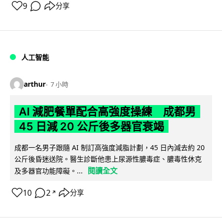
9
分享
人工智能
arthur
7 小時
AI 減肥餐單配合高強度操練 成都男
45 日減 20 公斤後多器官衰竭
成都一名男子跟隨 AI 制訂高強度減脂計劃，45 日內減去約 20
公斤後昏迷送院。醫生診斷他患上尿源性膿毒症、膿毒性休克
閱讀全文
及多器官功能障礙。...
10
2
分享
↗