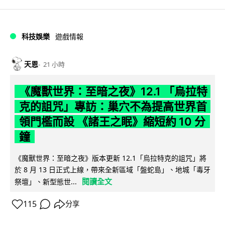
科技娛樂
遊戲情報
天恩
21 小時
《魔獸世界：至暗之夜》12.1 「烏拉特
克的詛咒」專訪：巢穴不為提高世界首
領門檻而設 《諸王之眠》縮短約 10 分
鐘
《魔獸世界：至暗之夜》版本更新 12.1「烏拉特克的詛咒」將
於 8 月 13 日正式上線，帶來全新區域「盤蛇島」、地城「毒牙
閱讀全文
祭壇」、新型態世...
115
分享