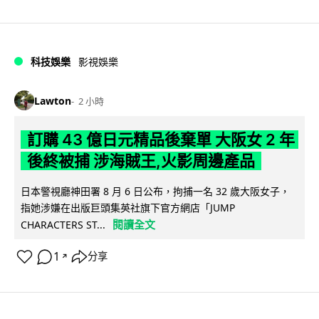
科技娛樂
影視娛樂
Lawton
2 小時
訂購 43 億日元精品後棄單 大阪女 2 年
後終被捕 涉海賊王,火影周邊產品
日本警視廳神田署 8 月 6 日公布，拘捕一名 32 歲大阪女子，
指她涉嫌在出版巨頭集英社旗下官方網店「JUMP
閱讀全文
CHARACTERS ST...
1
分享
↗