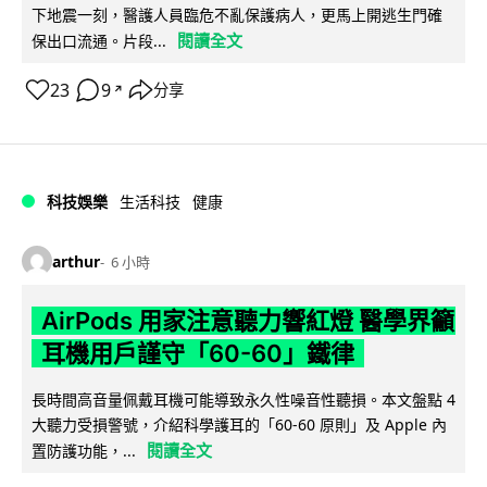
下地震一刻，醫護人員臨危不亂保護病人，更馬上開逃生門確
閱讀全文
保出口流通。片段...
23
9
分享
↗
科技娛樂
生活科技
健康
arthur
6 小時
AirPods 用家注意聽力響紅燈 醫學界籲
耳機用戶謹守「60-60」鐵律
長時間高音量佩戴耳機可能導致永久性噪音性聽損。本文盤點 4
大聽力受損警號，介紹科學護耳的「60-60 原則」及 Apple 內
閱讀全文
置防護功能，...