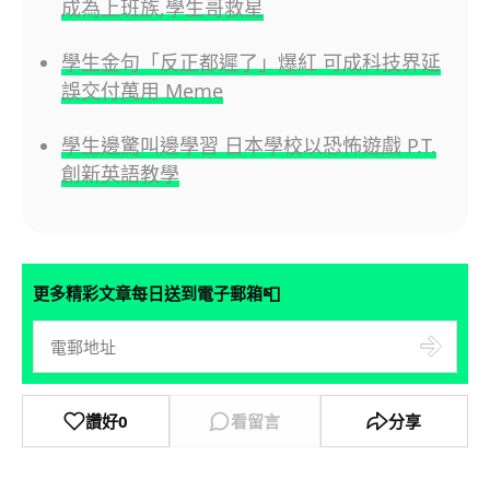
成為上班族,學生哥救星
學生金句「反正都遲了」爆紅 可成科技界延
誤交付萬用 Meme
學生邊驚叫邊學習 日本學校以恐怖遊戲 P.T.
創新英語教學
📮
更多精彩文章每日送到電子郵箱
讚好
0
看留言
分享