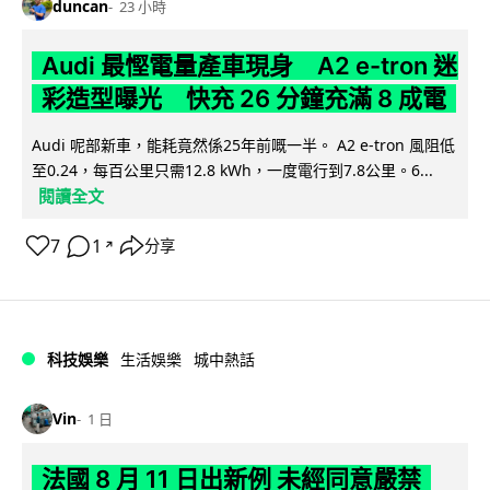
duncan
23 小時
Audi 最慳電量產車現身 A2 e-tron 迷
彩造型曝光 快充 26 分鐘充滿 8 成電
Audi 呢部新車，能耗竟然係25年前嘅一半。 A2 e-tron 風阻低
至0.24，每百公里只需12.8 kWh，一度電行到7.8公里。6...
閱讀全文
7
1
分享
↗
科技娛樂
生活娛樂
城中熱話
Vin
1 日
法國 8 月 11 日出新例 未經同意嚴禁