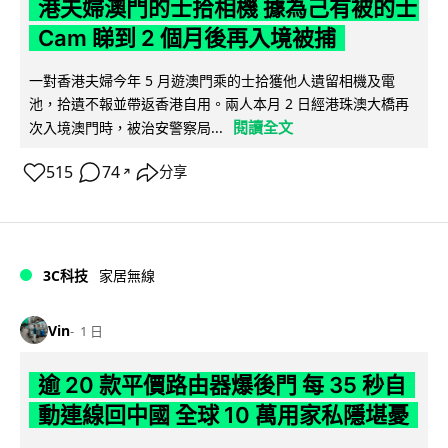
港夫婦澳門的士拾相機 據為己有被的士
Cam 睇到 2 個月後再入境被捕
一對香港夫婦今年 5 月遊澳門乘的士拾獲他人遺留相機及電
池，拾遺不報並帶返香港自用。兩人本月 2 日經港珠澳大橋再
閱讀全文
次入境澳門時，被治安警察局...
515
74
分享
↗
3C科技
家居無線
Vin
1 日
逾 20 款平價路由器爆後門 每 35 秒自
動連線回中國 全球 10 萬用家私隱堪憂