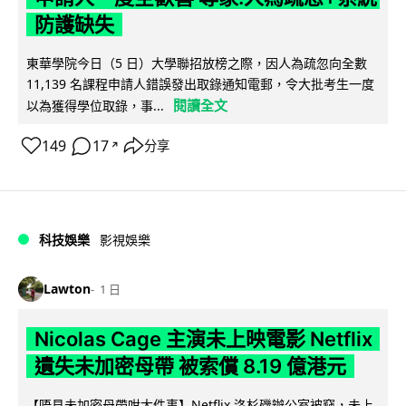
防護缺失
東華學院今日（5 日）大學聯招放榜之際，因人為疏忽向全數
11,139 名課程申請人錯誤發出取錄通知電郵，令大批考生一度
閱讀全文
以為獲得學位取錄，事...
149
17
分享
↗
科技娛樂
影視娛樂
Lawton
1 日
Nicolas Cage 主演未上映電影 Netflix
遺失未加密母帶 被索償 8.19 億港元
【唔見未加密母帶咁大件事】Netflix 洛杉磯辦公室被竊，未上