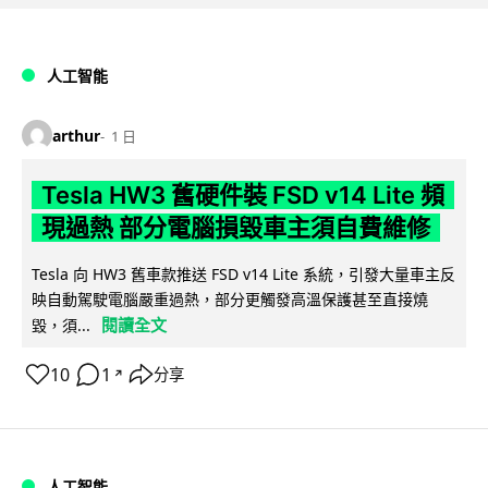
人工智能
arthur
1 日
Tesla HW3 舊硬件裝 FSD v14 Lite 頻
現過熱 部分電腦損毀車主須自費維修
Tesla 向 HW3 舊車款推送 FSD v14 Lite 系統，引發大量車主反
映自動駕駛電腦嚴重過熱，部分更觸發高溫保護甚至直接燒
閱讀全文
毀，須...
10
1
分享
↗
人工智能