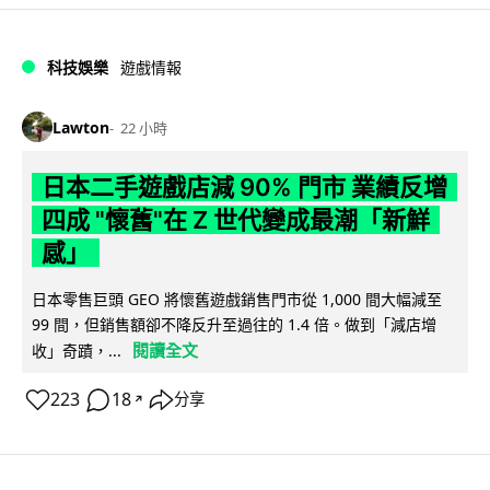
科技娛樂
遊戲情報
Lawton
22 小時
日本二手遊戲店減 90% 門市 業績反增
四成 "懷舊"在 Z 世代變成最潮「新鮮
感」
日本零售巨頭 GEO 將懷舊遊戲銷售門市從 1,000 間大幅減至
99 間，但銷售額卻不降反升至過往的 1.4 倍。做到「減店增
閱讀全文
收」奇蹟，...
223
18
分享
↗