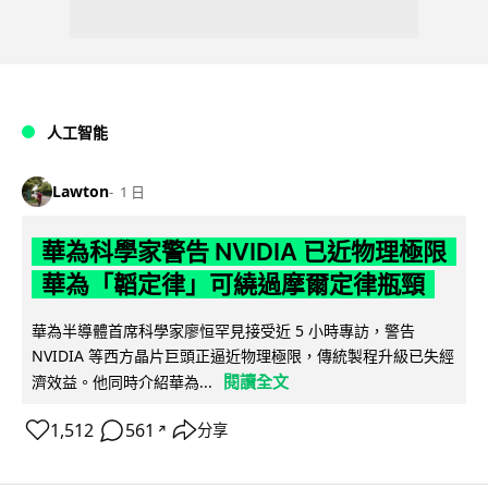
人工智能
Lawton
1 日
華為科學家警告 NVIDIA 已近物理極限
華為「韜定律」可繞過摩爾定律瓶頸
華為半導體首席科學家廖恒罕見接受近 5 小時專訪，警告
NVIDIA 等西方晶片巨頭正逼近物理極限，傳統製程升級已失經
閱讀全文
濟效益。他同時介紹華為...
1,512
561
分享
↗