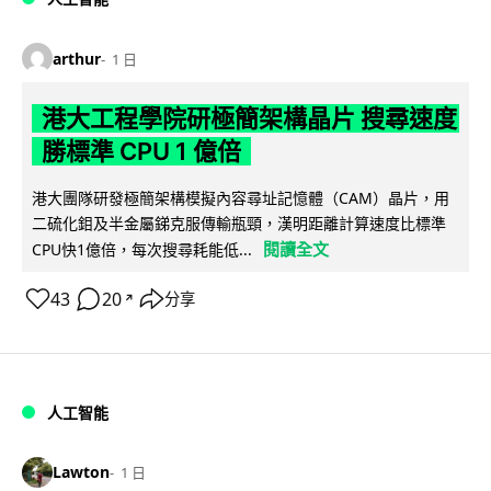
arthur
1 日
港大工程學院研極簡架構晶片 搜尋速度
勝標準 CPU 1 億倍
港大團隊研發極簡架構模擬內容尋址記憶體（CAM）晶片，用
二硫化鉬及半金屬銻克服傳輸瓶頸，漢明距離計算速度比標準
閱讀全文
CPU快1億倍，每次搜尋耗能低...
43
20
分享
↗
人工智能
Lawton
1 日