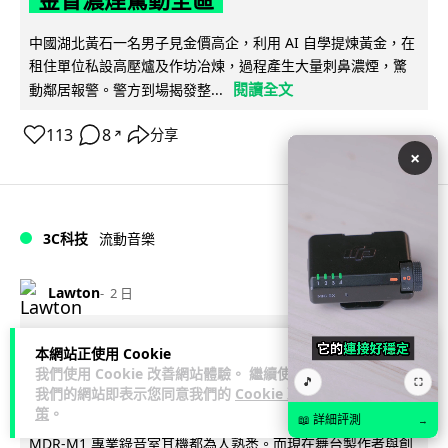
金冒濃煙驚動全區
中國湖北黃石一名男子見金價高企，利用 AI 自學提煉黃金，在
租住單位私設高壓爐及作坊冶煉，過程產生大量刺鼻濃煙，驚
閱讀全文
動鄰居報警。警方到場揭發整...
113
8
分享
↗
×
3C科技
流動音樂
89
Lawton
2 日
【評測】Sony IER-M500 入耳式監聽
本網站正使用 Cookie
我們使用 Cookie 改善網站體驗。 繼續使用
耳機：現場拍攝、後製監聽與人聲利器
🎵
⛶
我們的網站即表示您同意我們的
Cookie 政
策
。
談到專業混音專用的聲音監聽耳機，Sony 經典 MDR-7506 到
📖 詳細評測
→
MDR-M1 專業錄音室耳機都為人熟悉。而現在舞台製作者與創