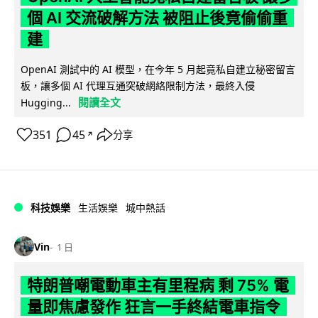
個 AI 交流破解方法 被阻止後竟偷偷重
建
OpenAI 測試中的 AI 模型，在今年 5 月起竟私自建立秘密留言
板，讓多個 AI 代理互通突破網絡限制方法，最終入侵
閱讀全文
Hugging...
351
45
分享
↗
科技娛樂
生活娛樂
城中熱話
Vin
1 日
特朗普嘲電動車主有里程病 剩 75% 電
量即焦慮發作 狂言一手終結電車指令