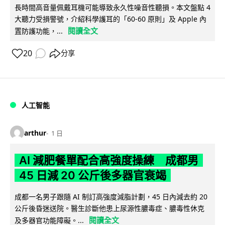
長時間高音量佩戴耳機可能導致永久性噪音性聽損。本文盤點 4
大聽力受損警號，介紹科學護耳的「60-60 原則」及 Apple 內
閱讀全文
置防護功能，...
20
分享
人工智能
arthur
1 日
AI 減肥餐單配合高強度操練 成都男
45 日減 20 公斤後多器官衰竭
成都一名男子跟隨 AI 制訂高強度減脂計劃，45 日內減去約 20
公斤後昏迷送院。醫生診斷他患上尿源性膿毒症、膿毒性休克
閱讀全文
及多器官功能障礙。...