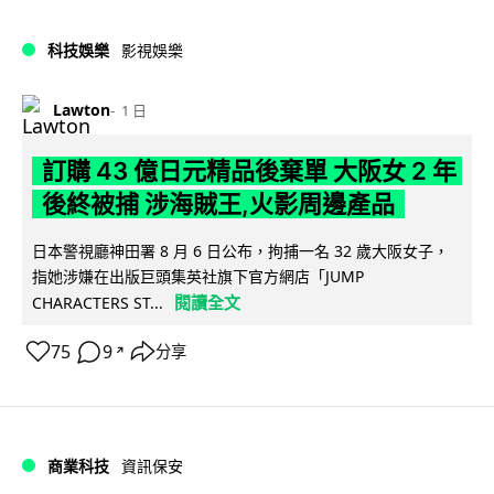
科技娛樂
影視娛樂
Lawton
1 日
訂購 43 億日元精品後棄單 大阪女 2 年
後終被捕 涉海賊王,火影周邊產品
日本警視廳神田署 8 月 6 日公布，拘捕一名 32 歲大阪女子，
指她涉嫌在出版巨頭集英社旗下官方網店「JUMP
閱讀全文
CHARACTERS ST...
75
9
分享
↗
商業科技
資訊保安