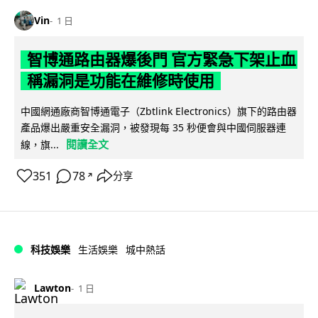
Vin
1 日
智博通路由器爆後門 官方緊急下架止血
稱漏洞是功能在維修時使用
中國網通廠商智博通電子（Zbtlink Electronics）旗下的路由器
產品爆出嚴重安全漏洞，被發現每 35 秒便會與中國伺服器連
閱讀全文
線，旗...
351
78
分享
↗
科技娛樂
生活娛樂
城中熱話
Lawton
1 日