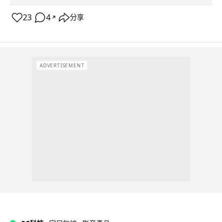
23
4
分享
↗
ADVERTISEMENT