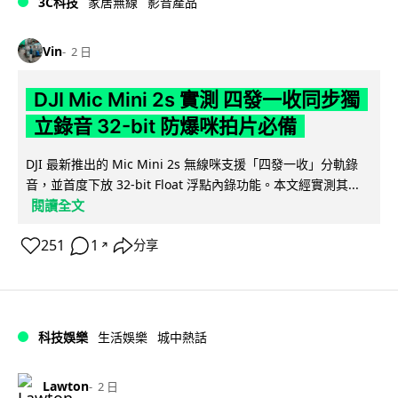
3C科技
家居無線
影音產品
Vin
2 日
DJI Mic Mini 2s 實測 四發一收同步獨
立錄音 32-bit 防爆咪拍片必備
DJI 最新推出的 Mic Mini 2s 無線咪支援「四發一收」分軌錄
音，並首度下放 32-bit Float 浮點內錄功能。本文經實測其...
閱讀全文
251
1
分享
↗
科技娛樂
生活娛樂
城中熱話
Lawton
2 日