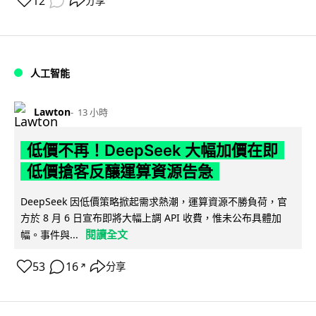
12
分享
人工智能
Lawton
13 小時
低價不再！DeepSeek 大幅加價在即
低價搶客反釀運算資源告急
DeepSeek 因低價策略掀起需求熱潮，運算資源不勝負荷，官
方於 8 月 6 日宣布即將大幅上調 API 收費，惟未公布具體加
閱讀全文
幅。事件與...
53
16
分享
↗