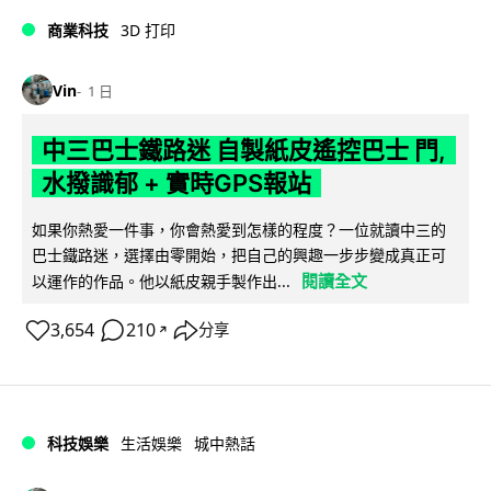
商業科技
3D 打印
Vin
1 日
中三巴士鐵路迷 自製紙皮遙控巴士 門,
水撥識郁 + 實時GPS報站
如果你熱愛一件事，你會熱愛到怎樣的程度？一位就讀中三的
巴士鐵路迷，選擇由零開始，把自己的興趣一步步變成真正可
閱讀全文
以運作的作品。他以紙皮親手製作出...
3,654
210
分享
↗
科技娛樂
生活娛樂
城中熱話