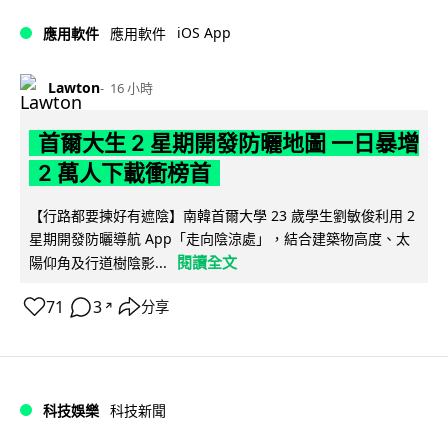
iOS App
應用軟件
應用軟件
Lawton
16 小時
首爾大生 2 星期開發防曬地圖 一日暴增
2 萬人下載衝榜首
【行路都要揀好有遮陰】南韓首爾大學 23 歲學生劉敏俊利用 2
星期開發防曬導航 App「走向陰涼處」，結合建築物高度、太
閱讀全文
陽仰角及行道樹陰影...
71
3
分享
↗
科技娛樂
科技新聞