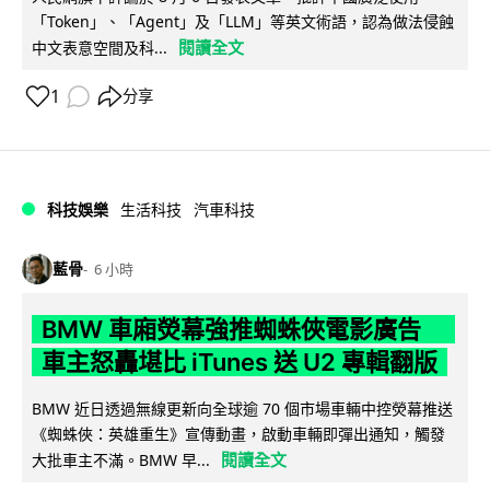
「Token」、「Agent」及「LLM」等英文術語，認為做法侵蝕
閱讀全文
中文表意空間及科...
1
分享
科技娛樂
生活科技
汽車科技
藍骨
6 小時
BMW 車廂熒幕強推蜘蛛俠電影廣告
車主怒轟堪比 iTunes 送 U2 專輯翻版
BMW 近日透過無線更新向全球逾 70 個市場車輛中控熒幕推送
《蜘蛛俠：英雄重生》宣傳動畫，啟動車輛即彈出通知，觸發
閱讀全文
大批車主不滿。BMW 早...