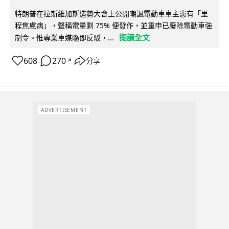
特朗普在拉斯維加斯造勢大會上公開嘲諷電動車車主患有「里
程焦慮病」，聲稱電量剩 75% 便發作，並重申已廢除電動車強
閱讀全文
制令。惟專業車媒隨即反駁，...
608
270
分享
↗
ADVERTISEMENT