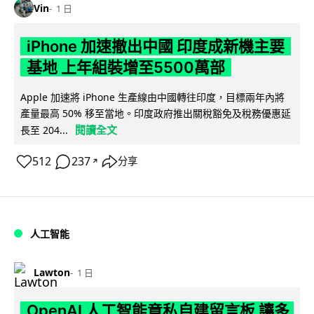
Vin
1 日
iPhone 加速撤出中國 印度成新機主要
基地 上年組裝增至5500萬部
Apple 加速將 iPhone 生產線由中國轉往印度，目標兩年內將
產量最高 50% 移至當地。印度政府推出關稅豁免及稅務優惠延
閱讀全文
長至 204...
512
237
分享
↗
人工智能
Lawton
1 日
OpenAI 人工智能竟私自建留言板 讓多