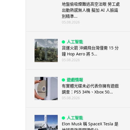
地盤偷吸煙難逃高空法眼 勞工處
出動熱感無人機 擬加 AI 人臉識
別精準...
05.08.2026
人工智能
貨運火箭 沖繩飛台灣僅需 15 分
鐘 Hop Aero 將 5...
05.08.2026
遊戲情報
有實體光碟未必代表你擁有遊戲
調查：PS5 34%、Xbox 50...
05.08.2026
人工智能
Elon Musk 稱 SpaceX Tesla 是
地球最強兩間硬件公...