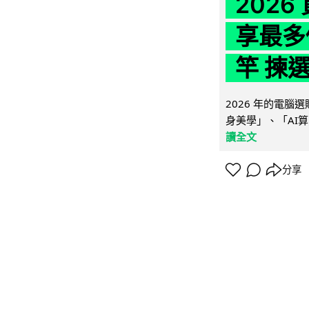
202
享最多
竿 揀
2026 年的電
身美學」、「AI算
讀全文
分享