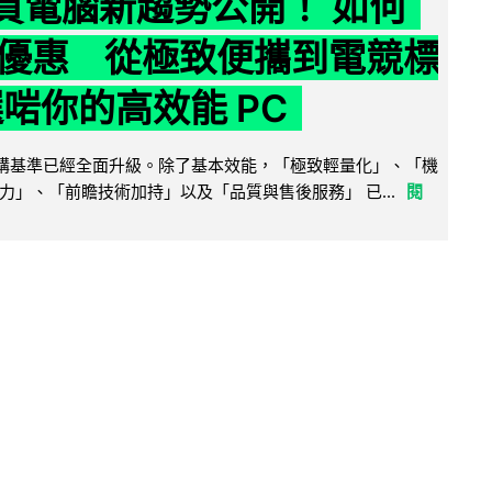
6 買電腦新趨勢公開！ 如何
優惠 從極致便攜到電競標
選啱你的高效能 PC
腦選購基準已經全面升級。除了基本效能，「極致輕量化」、「機
力」、「前瞻技術加持」以及「品質與售後服務」 已...
閱