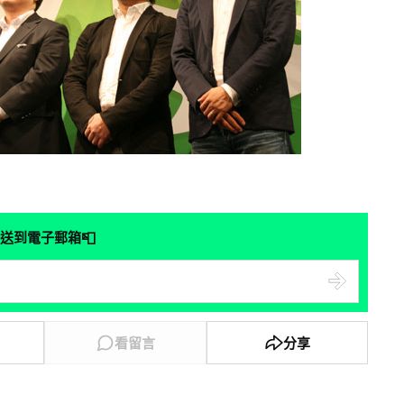
📮
送到電子郵箱
看留言
分享