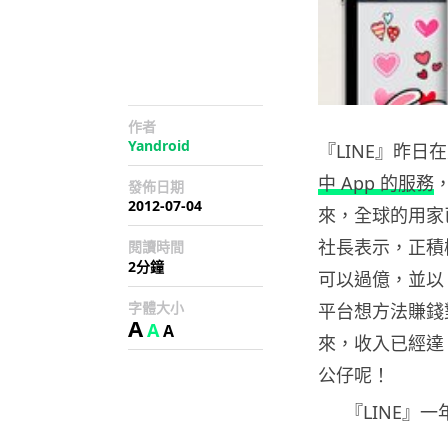
作者
Yandroid
『LINE』昨
中 App 的服務
發佈日期
2012-07-04
來，全球的用家已經
社長表示，正積
閱讀時間
2分鐘
可以過億，並以 
字體大小
平台想方法賺錢對發
A
A
A
來，收入已經達 
公仔呢！
『LINE』