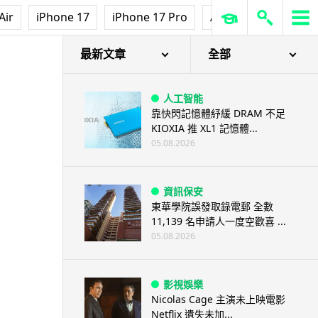
Air
iPhone 17
iPhone 17 Pro
AirPods Pro 3
Ap
最新文章
全部
人工智能
靠快閃記憶體紓緩 DRAM 不足
KIOXIA 推 XL1 記憶體...
05.08.2026
資訊保安
東華學院誤發取錄電郵 全數
11,139 名申請人一度空歡喜 ...
05.08.2026
影視娛樂
Nicolas Cage 主演未上映電影
Netflix 遺失未加...