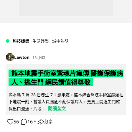
科技娛樂
生活娛樂
城中熱話
Lawton
16 小時
熊本地震手術室驚魂片瘋傳 醫護保護病
人、逃生門 網民讚值得尊敬
熊本縣 7 月 28 日發生 7.1 級地震，熊本綜合醫院手術室鏡頭拍
下地震一刻，醫護人員臨危不亂保護病人，更馬上開逃生門確
閱讀全文
保出口流通。片段...
56
16
分享
↗