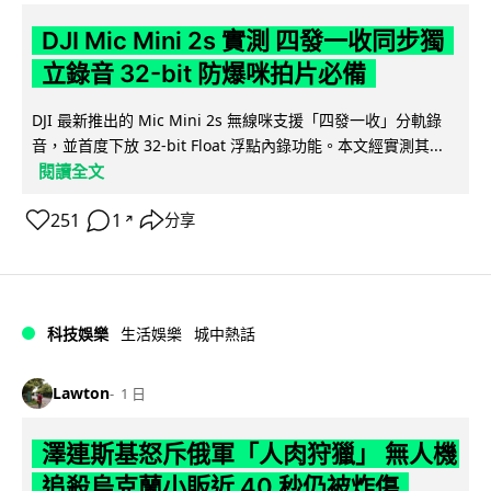
DJI Mic Mini 2s 實測 四發一收同步獨
立錄音 32-bit 防爆咪拍片必備
DJI 最新推出的 Mic Mini 2s 無線咪支援「四發一收」分軌錄
音，並首度下放 32-bit Float 浮點內錄功能。本文經實測其...
閱讀全文
251
1
分享
↗
科技娛樂
生活娛樂
城中熱話
Lawton
1 日
澤連斯基怒斥俄軍「人肉狩獵」 無人機
追殺烏克蘭小販近 40 秒仍被炸傷