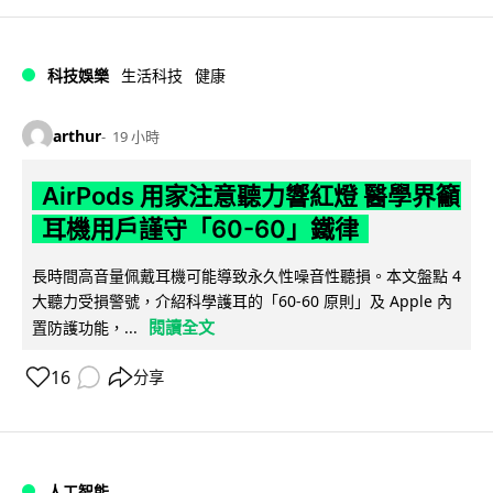
科技娛樂
生活科技
健康
arthur
19 小時
AirPods 用家注意聽力響紅燈 醫學界籲
耳機用戶謹守「60-60」鐵律
長時間高音量佩戴耳機可能導致永久性噪音性聽損。本文盤點 4
大聽力受損警號，介紹科學護耳的「60-60 原則」及 Apple 內
閱讀全文
置防護功能，...
16
分享
人工智能