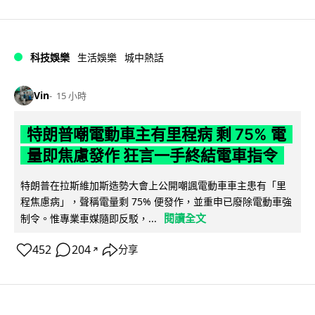
科技娛樂
生活娛樂
城中熱話
Vin
15 小時
特朗普嘲電動車主有里程病 剩 75% 電
量即焦慮發作 狂言一手終結電車指令
特朗普在拉斯維加斯造勢大會上公開嘲諷電動車車主患有「里
程焦慮病」，聲稱電量剩 75% 便發作，並重申已廢除電動車強
閱讀全文
制令。惟專業車媒隨即反駁，...
452
204
分享
↗