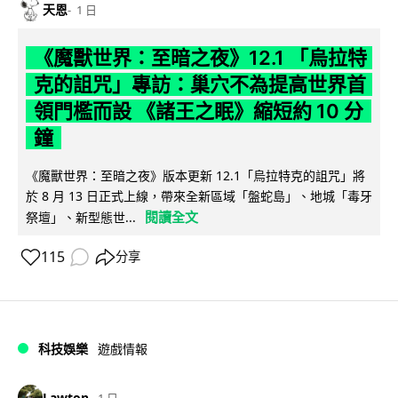
天恩
1 日
《魔獸世界：至暗之夜》12.1 「烏拉特
克的詛咒」專訪：巢穴不為提高世界首
領門檻而設 《諸王之眠》縮短約 10 分
鐘
《魔獸世界：至暗之夜》版本更新 12.1「烏拉特克的詛咒」將
於 8 月 13 日正式上線，帶來全新區域「盤蛇島」、地城「毒牙
閱讀全文
祭壇」、新型態世...
115
分享
科技娛樂
遊戲情報
Lawton
1 日