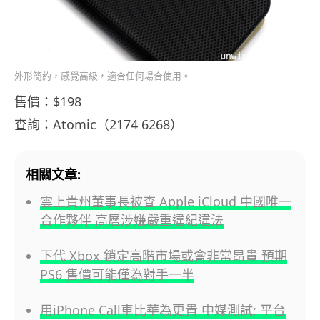
外形簡約，感覺高級，適合任何場合使用。
售價：$198
查詢：Atomic（2174 6268）
相關文章:
雲上貴州董事長被查 Apple iCloud 中國唯一
合作夥伴 高層涉嫌嚴重違紀違法
下代 Xbox 鎖定高階市場或會非常昂貴 預期
PS6 售價可能僅為對手一半
用iPhone Call車比華為更貴 中媒測試: 平台