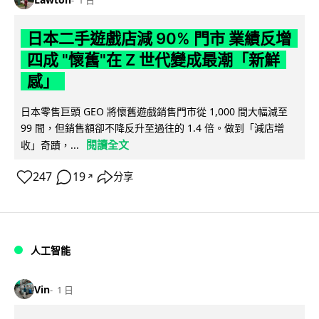
日本二手遊戲店減 90% 門市 業績反增
四成 "懷舊"在 Z 世代變成最潮「新鮮
感」
日本零售巨頭 GEO 將懷舊遊戲銷售門市從 1,000 間大幅減至
99 間，但銷售額卻不降反升至過往的 1.4 倍。做到「減店增
閱讀全文
收」奇蹟，...
247
19
分享
↗
人工智能
Vin
1 日