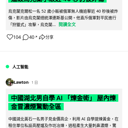
烏克蘭克爾松一名 52 歲小販被俄軍無人機追擊近 40 秒後被炸
傷，影片由烏克蘭總統澤連斯基公開。他直斥俄軍對平民進行
閱讀全文
「狩獵式」攻擊，烏克蘭...
104
40
分享
↗
人工智能
Lawton
1 日
中國湖北男自學 AI 「煉金術」 屋內煉
金冒濃煙驚動全區
中國湖北黃石一名男子見金價高企，利用 AI 自學提煉黃金，在
租住單位私設高壓爐及作坊冶煉，過程產生大量刺鼻濃煙，驚