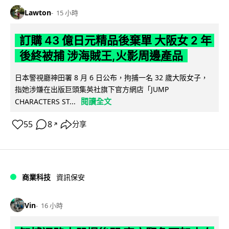
Lawton
15 小時
訂購 43 億日元精品後棄單 大阪女 2 年
後終被捕 涉海賊王,火影周邊產品
日本警視廳神田署 8 月 6 日公布，拘捕一名 32 歲大阪女子，
指她涉嫌在出版巨頭集英社旗下官方網店「JUMP
閱讀全文
CHARACTERS ST...
55
8
分享
↗
商業科技
資訊保安
Vin
16 小時