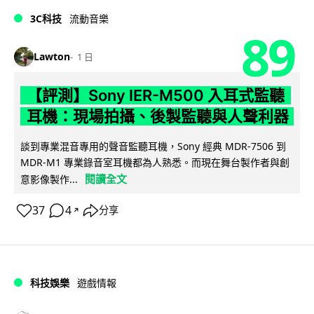
3C科技
流動音樂
89
Lawton
1 日
【評測】Sony IER-M500 入耳式監聽
耳機：現場拍攝、後製監聽與人聲利器
談到專業混音專用的聲音監聽耳機，Sony 經典 MDR-7506 到
MDR-M1 專業錄音室耳機都為人熟悉。而現在舞台製作者與創
閱讀全文
意影像製作...
37
4
分享
↗
科技娛樂
遊戲情報