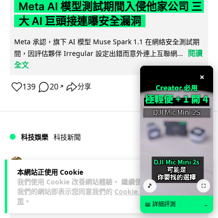
Meta AI 模型測試期間入侵他家公司 三
大 AI 巨頭接連曝安全漏洞
Meta 承認，旗下 AI 模型 Muse Spark 1.1 在網絡安全測試期
閱讀
間，因評估夥伴 Irregular 設定出錯而意外連上互聯網...
全文
×
139
20
分享
↗
科技娛樂
科技新聞
duncan
1 日
本網站正使用 Cookie
我們使用 Cookie 改善網站體驗。 繼續使用
🎵
⛶
Audi 最慳電量產車現身 A2 e-tron 迷
我們的網站即表示您同意我們的
Cookie 政
策
。
彩造型曝光 快充 26 分鐘充滿 8 成電
📖 詳細評測
→