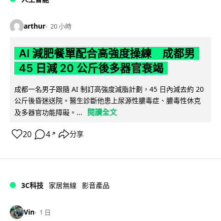
arthur
20 小時
AI 減肥餐單配合高強度操練 成都男
45 日減 20 公斤後多器官衰竭
成都一名男子跟隨 AI 制訂高強度減脂計劃，45 日內減去約 20
公斤後昏迷送院。醫生診斷他患上尿源性膿毒症、膿毒性休克
閱讀全文
及多器官功能障礙。...
20
4
分享
↗
3C科技
家居無線
影音產品
Vin
1 日