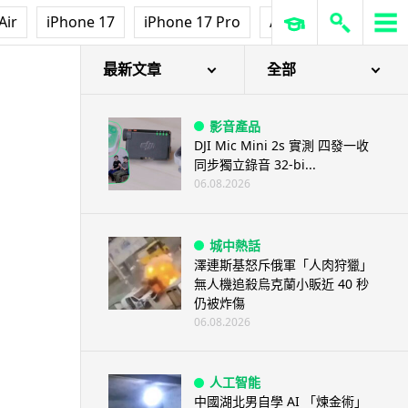
Air
iPhone 17
iPhone 17 Pro
AirPods Pro 3
Ap
最新文章
全部
影音產品
DJI Mic Mini 2s 實測 四發一收
同步獨立錄音 32-bi...
06.08.2026
城中熱話
澤連斯基怒斥俄軍「人肉狩獵」
無人機追殺烏克蘭小販近 40 秒
仍被炸傷
06.08.2026
人工智能
中國湖北男自學 AI 「煉金術」