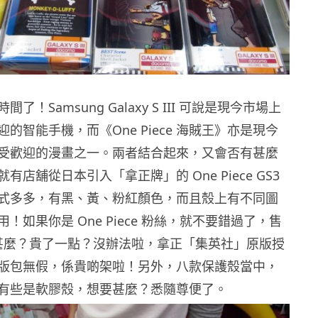
了！Samsung Galaxy S III 可說是現今市場上
的智能手機，而《One Piece 海賊王》亦是現今
受歡迎的漫畫之一。兩者結合起來，又會否有甚麼
有店舖從日本引入「拿正牌」的 One Piece GS3
式多多，有黑、黃、粉紅顏色，而且殼上有不同圖
！如果你是 One Piece 粉絲，就不要錯過了，售
8。甚麼？貴了一點？沒辦法啦，拿正「集英社」原版授
版包無假，係貴啲架啦！另外，八款保護殼當中，
有些是軟膠殼，想要甚麼？悉隨尊便了。