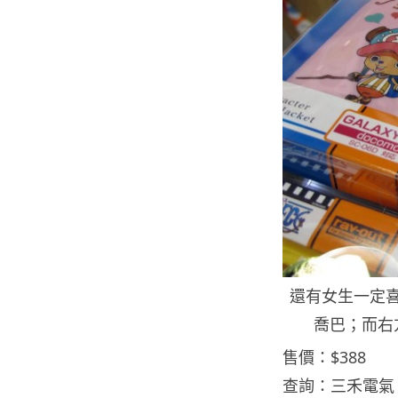
還有女生一定
喬巴；而右
售價：$388
查詢：三禾電氣（2