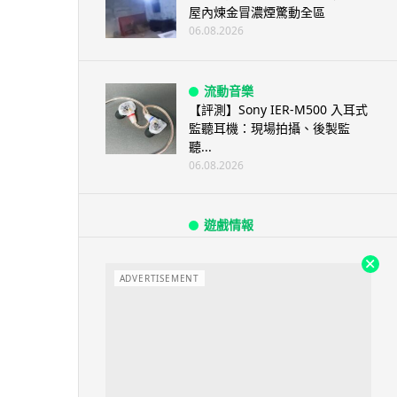
屋內煉金冒濃煙驚動全區
06.08.2026
流動音樂
【評測】Sony IER-M500 入耳式
監聽耳機：現場拍攝、後製監
聽...
06.08.2026
遊戲情報
《魔獸世界：至暗之夜》12.1
「烏拉特克的詛咒」專訪：巢穴
不為提高世...
ADVERTISEMENT
06.08.2026
遊戲情報
日本二手遊戲店減 90% 門市 業
績反增四成 “懷...