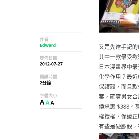
作者
Edward
又是先達手記的時間
其中一款最受歡迎
發佈日期
2012-07-27
日本漫畫界中最
化學作用？最近就
閱讀時間
2分鐘
保護殼，而且款
字體大小
案，確實男女合用
A
A
A
價承惠 $38
權授權，保證正
有些是硬膠殼，