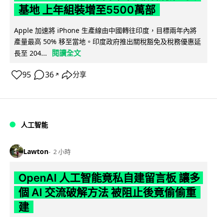
基地 上年組裝增至5500萬部
Apple 加速將 iPhone 生產線由中國轉往印度，目標兩年內將
產量最高 50% 移至當地。印度政府推出關稅豁免及稅務優惠延
閱讀全文
長至 204...
95
36
分享
↗
人工智能
Lawton
2 小時
OpenAI 人工智能竟私自建留言板 讓多
個 AI 交流破解方法 被阻止後竟偷偷重
建