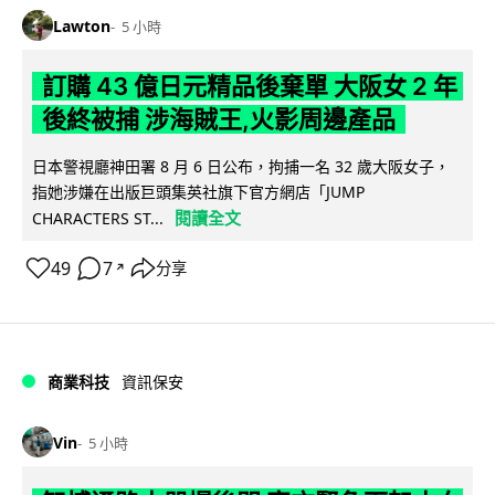
Lawton
5 小時
訂購 43 億日元精品後棄單 大阪女 2 年
後終被捕 涉海賊王,火影周邊產品
日本警視廳神田署 8 月 6 日公布，拘捕一名 32 歲大阪女子，
指她涉嫌在出版巨頭集英社旗下官方網店「JUMP
閱讀全文
CHARACTERS ST...
49
7
分享
↗
商業科技
資訊保安
Vin
5 小時