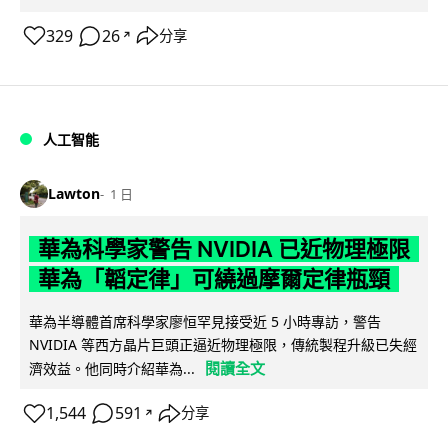
329
26
分享
↗
人工智能
Lawton
1 日
華為科學家警告 NVIDIA 已近物理極限
華為「韜定律」可繞過摩爾定律瓶頸
華為半導體首席科學家廖恒罕見接受近 5 小時專訪，警告
NVIDIA 等西方晶片巨頭正逼近物理極限，傳統製程升級已失經
閱讀全文
濟效益。他同時介紹華為...
1,544
591
分享
↗