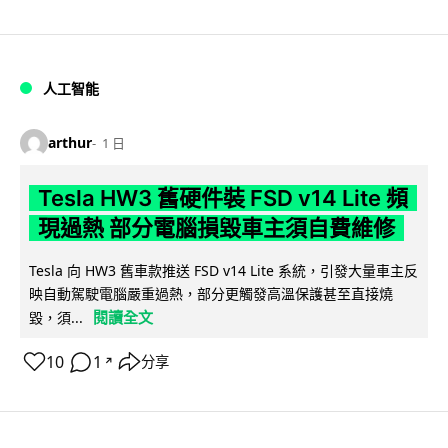
人工智能
arthur
1 日
Tesla HW3 舊硬件裝 FSD v14 Lite 頻
現過熱 部分電腦損毀車主須自費維修
Tesla 向 HW3 舊車款推送 FSD v14 Lite 系統，引發大量車主反
映自動駕駛電腦嚴重過熱，部分更觸發高溫保護甚至直接燒
閱讀全文
毀，須...
10
1
分享
↗