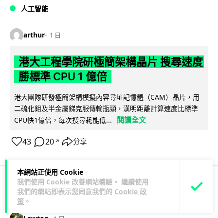
人工智能
arthur
1 日
港大工程學院研極簡架構晶片 搜尋速度
勝標準 CPU 1 億倍
港大團隊研發極簡架構模擬內容尋址記憶體（CAM）晶片，用
二硫化鉬及半金屬銻克服傳輸瓶頸，漢明距離計算速度比標準
閱讀全文
CPU快1億倍，每次搜尋耗能低...
43
20
分享
↗
本網站正使用 Cookie
我們使用 Cookie 改善網站體驗。 繼續使用
我們的網站即表示您同意我們的
Cookie 政
人工智能
策
。