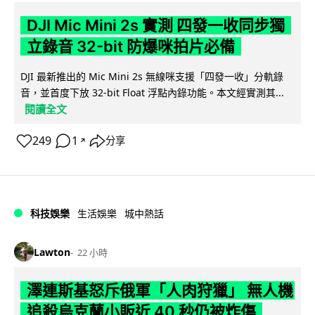
DJI Mic Mini 2s 實測 四發一收同步獨
立錄音 32-bit 防爆咪拍片必備
DJI 最新推出的 Mic Mini 2s 無線咪支援「四發一收」分軌錄
音，並首度下放 32-bit Float 浮點內錄功能。本文經實測其...
閱讀全文
249
1
分享
↗
科技娛樂
生活娛樂
城中熱話
Lawton
22 小時
澤連斯基怒斥俄軍「人肉狩獵」 無人機
追殺烏克蘭小販近 40 秒仍被炸傷