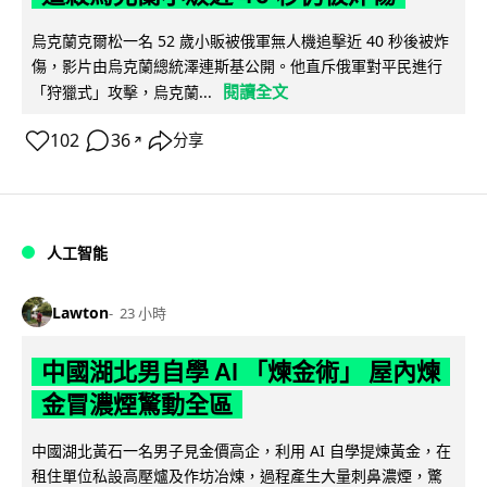
烏克蘭克爾松一名 52 歲小販被俄軍無人機追擊近 40 秒後被炸
傷，影片由烏克蘭總統澤連斯基公開。他直斥俄軍對平民進行
閱讀全文
「狩獵式」攻擊，烏克蘭...
102
36
分享
↗
人工智能
Lawton
23 小時
中國湖北男自學 AI 「煉金術」 屋內煉
金冒濃煙驚動全區
中國湖北黃石一名男子見金價高企，利用 AI 自學提煉黃金，在
租住單位私設高壓爐及作坊冶煉，過程產生大量刺鼻濃煙，驚