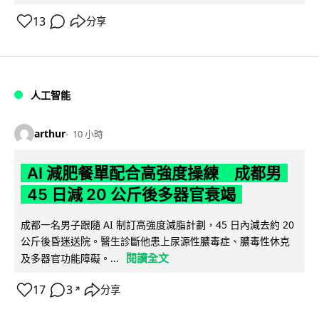
13
分享
人工智能
arthur
10 小時
AI 減肥餐單配合高強度操練 成都男
45 日減 20 公斤後多器官衰竭
成都一名男子跟隨 AI 制訂高強度減脂計劃，45 日內減去約 20
公斤後昏迷送院。醫生診斷他患上尿源性膿毒症、膿毒性休克
閱讀全文
及多器官功能障礙。...
17
3
分享
↗