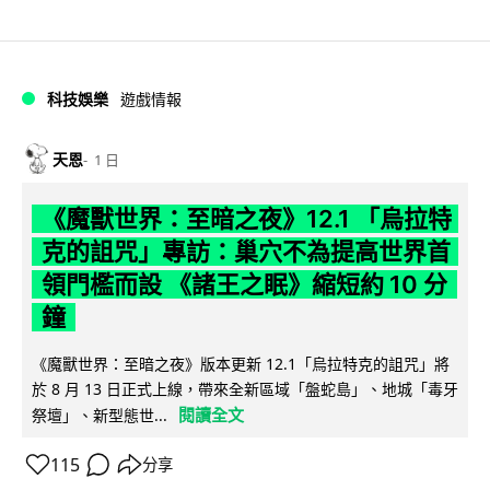
科技娛樂
遊戲情報
天恩
1 日
《魔獸世界：至暗之夜》12.1 「烏拉特
克的詛咒」專訪：巢穴不為提高世界首
領門檻而設 《諸王之眠》縮短約 10 分
鐘
《魔獸世界：至暗之夜》版本更新 12.1「烏拉特克的詛咒」將
於 8 月 13 日正式上線，帶來全新區域「盤蛇島」、地城「毒牙
閱讀全文
祭壇」、新型態世...
115
分享