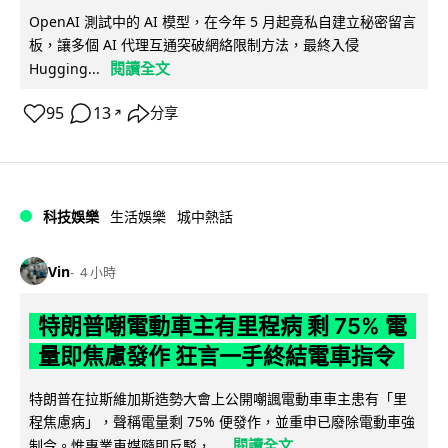
OpenAI 測試中的 AI 模型，在今年 5 月起竟私自建立秘密留言
板，讓多個 AI 代理互通突破網絡限制方法，最終入侵
閱讀全文
Hugging...
95
13
分享
↗
科技娛樂
生活娛樂
城中熱話
Vin
4 小時
特朗普嘲電動車主有里程病 剩 75% 電
量即焦慮發作 狂言一手終結電車指令
特朗普在拉斯維加斯造勢大會上公開嘲諷電動車車主患有「里
程焦慮病」，聲稱電量剩 75% 便發作，並重申已廢除電動車強
閱讀全文
制令。惟專業車媒隨即反駁，...