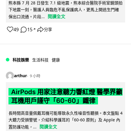
熊本縣 7 月 28 日發生 7.1 級地震，熊本綜合醫院手術室鏡頭拍
下地震一刻，醫護人員臨危不亂保護病人，更馬上開逃生門確
閱讀全文
保出口流通。片段...
49
15
分享
↗
科技娛樂
生活科技
健康
arthur
9 小時
AirPods 用家注意聽力響紅燈 醫學界籲
耳機用戶謹守「60-60」鐵律
長時間高音量佩戴耳機可能導致永久性噪音性聽損。本文盤點 4
大聽力受損警號，介紹科學護耳的「60-60 原則」及 Apple 內
閱讀全文
置防護功能，...