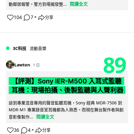
閱讀全文
動鄰居報警。警方到場揭發整...
104
7
分享
↗
3C科技
流動音樂
89
Lawton
1 日
【評測】Sony IER-M500 入耳式監聽
耳機：現場拍攝、後製監聽與人聲利器
談到專業混音專用的聲音監聽耳機，Sony 經典 MDR-7506 到
MDR-M1 專業錄音室耳機都為人熟悉。而現在舞台製作者與創
閱讀全文
意影像製作...
36
4
分享
↗