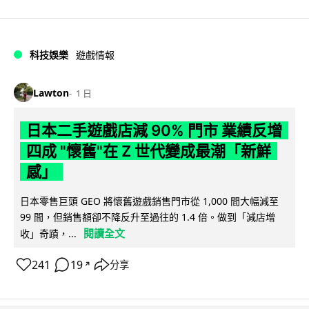
科技娛樂
遊戲情報
Lawton
1 日
日本二手遊戲店減 90% 門市 業績反增
四成 "懷舊"在 Z 世代變成最潮「新鮮
感」
日本零售巨頭 GEO 將懷舊遊戲銷售門市從 1,000 間大幅減至
99 間，但銷售額卻不降反升至過往的 1.4 倍。做到「減店增
閱讀全文
收」奇蹟，...
241
19
分享
↗