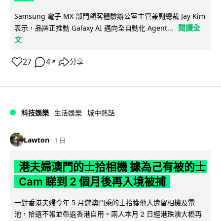
Samsung 電子 MX 部門顧客體驗辦公室主管兼副總裁 Jay Kim
閱讀全
表示，品牌正推動 Galaxy AI 邁向全自動化 Agent...
文
27
4
分享
↗
科技娛樂
生活娛樂
城中熱話
Lawton
1 日
港夫婦澳門的士拾相機 據為己有被的士
Cam 睇到 2 個月後再入境被捕
一對香港夫婦今年 5 月遊澳門乘的士拾獲他人遺留相機及電
池，拾遺不報並帶返香港自用。兩人本月 2 日經港珠澳大橋再