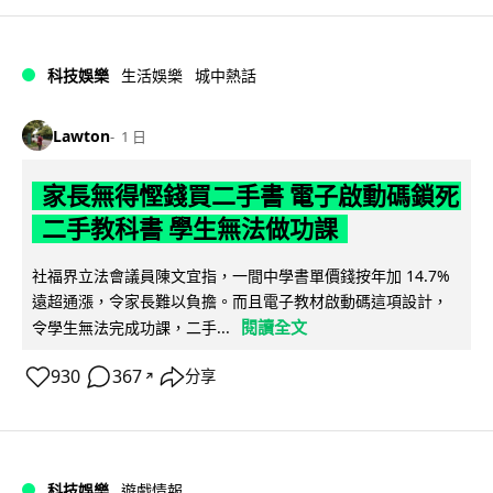
科技娛樂
生活娛樂
城中熱話
Lawton
1 日
家長無得慳錢買二手書 電子啟動碼鎖死
二手教科書 學生無法做功課
社福界立法會議員陳文宜指，一間中學書單價錢按年加 14.7%
遠超通漲，令家長難以負擔。而且電子教材啟動碼這項設計，
閱讀全文
令學生無法完成功課，二手...
930
367
分享
↗
科技娛樂
遊戲情報