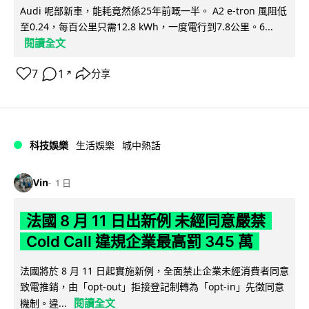
Audi 呢部新車，能耗竟然係25年前嘅一半。 A2 e-tron 風阻低
至0.24，每百公里只需12.8 kWh，一度電行到7.8公里。6...
閱讀全文
7
1
分享
↗
科技娛樂
生活娛樂
城中熱話
Vin
1 日
法國 8 月 11 日出新例 未經同意嚴禁
Cold Call 違規企業最高罰 345 萬
法國將於 8 月 11 日起實施新例，全面禁止企業未經消費者同意
致電推銷，由「opt-out」拒接登記制轉為「opt-in」先徵同意
閱讀全文
機制。違...