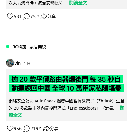
閱讀全文
次入境澳門時，被治安警察局...
531
75
分享
↗
3C科技
家居無線
Vin
1 日
逾 20 款平價路由器爆後門 每 35 秒自
動連線回中國 全球 10 萬用家私隱堪憂
網絡安全公司 VulnCheck 揭發中國智博通電子（Zbtlink）生產
閱
的 20 多款路由器內置後門程式「Endlessdoors」（無盡...
讀全文
956
219
分享
↗