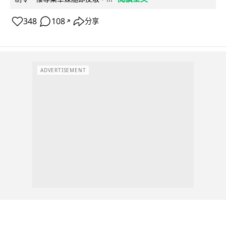
348
108
分享
↗
ADVERTISEMENT