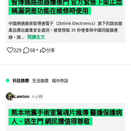
智博通路由器爆後門 官方緊急下架止血
稱漏洞是功能在維修時使用
中國網通廠商智博通電子（Zbtlink Electronics）旗下的路由器
產品爆出嚴重安全漏洞，被發現每 35 秒便會與中國伺服器連
閱讀全文
線，旗...
229
58
分享
↗
科技娛樂
生活娛樂
城中熱話
Lawton
6 小時
熊本地震手術室驚魂片瘋傳 醫護保護病
人、逃生門 網民讚值得尊敬