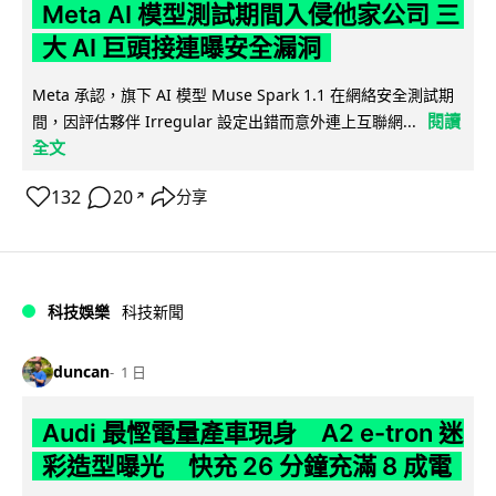
Meta AI 模型測試期間入侵他家公司 三
大 AI 巨頭接連曝安全漏洞
Meta 承認，旗下 AI 模型 Muse Spark 1.1 在網絡安全測試期
閱讀
間，因評估夥伴 Irregular 設定出錯而意外連上互聯網...
全文
132
20
分享
↗
科技娛樂
科技新聞
duncan
1 日
Audi 最慳電量產車現身 A2 e-tron 迷
彩造型曝光 快充 26 分鐘充滿 8 成電