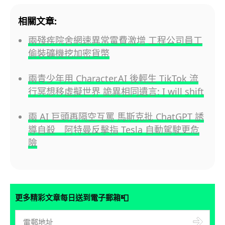
相關文章:
兩殘疾院舍網速異常電費激增 工程公司員工
偷裝礦機挖加密貨幣
兩青少年用 Character.AI 後輕生 TikTok 流
行冥想移虛擬世界 詭異相同遺言: I will shift
兩 AI 巨頭再隔空互罵 馬斯克批 ChatGPT 誘
導自殺 阿特曼反擊指 Tesla 自動駕駛更危
險
📮
更多精彩文章每日送到電子郵箱