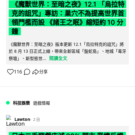
《魔獸世界：至暗之夜》12.1 「烏拉特
克的詛咒」專訪：巢穴不為提高世界首
領門檻而設 《諸王之眠》縮短約 10 分
鐘
《魔獸世界：至暗之夜》版本更新 12.1「烏拉特克的詛咒」將
於 8 月 13 日正式上線，帶來全新區域「盤蛇島」、地城「毒牙
閱讀全文
祭壇」、新型態世...
116
分享
科技娛樂
遊戲情報
Lawton
2 日