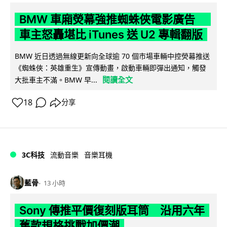
BMW 車廂熒幕強推蜘蛛俠電影廣告
車主怒轟堪比 iTunes 送 U2 專輯翻版
BMW 近日透過無線更新向全球逾 70 個市場車輛中控熒幕推送
《蜘蛛俠：英雄重生》宣傳動畫，啟動車輛即彈出通知，觸發
閱讀全文
大批車主不滿。BMW 早...
18
分享
3C科技
流動音樂
音樂耳機
藍骨
13 小時
Sony 傳推平價復刻版耳筒 沿用六年
舊款規格挑戰加價潮