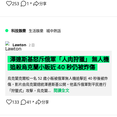
253
1
分享
↗
科技娛樂
生活娛樂
城中熱話
Lawton
2 日
澤連斯基怒斥俄軍「人肉狩獵」 無人機
追殺烏克蘭小販近 40 秒仍被炸傷
烏克蘭克爾松一名 52 歲小販被俄軍無人機追擊近 40 秒後被炸
傷，影片由烏克蘭總統澤連斯基公開。他直斥俄軍對平民進行
閱讀全文
「狩獵式」攻擊，烏克蘭...
133
41
分享
↗