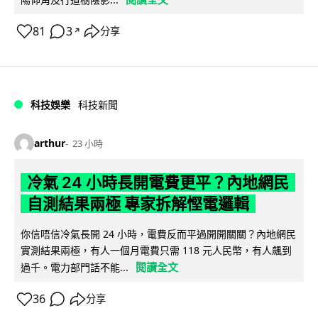
81
3
分享
↗
科技娛樂
科技新聞
arthur
23 小時
冷氣 24 小時長開電費更平？內地網民
自測結果兩極 專家拆解慳電邏輯
你信唔信冷氣長開 24 小時，電費反而平過開開關關？內地網民
實測結果兩極，有人一個月電費只需 118 元人民幣，有人飆到
閱讀全文
過千。電力部門話不能...
36
分享