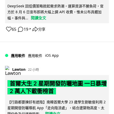
DeepSeek 因低價策略掀起需求熱潮，運算資源不勝負荷，官
方於 8 月 6 日宣布即將大幅上調 API 收費，惟未公布具體加
閱讀全文
幅。事件與...
65
19
分享
↗
iOS App
應用軟件
應用軟件
Lawton
22 小時
首爾大生 2 星期開發防曬地圖 一日暴增
2 萬人下載衝榜首
【行路都要揀好有遮陰】南韓首爾大學 23 歲學生劉敏俊利用 2
星期開發防曬導航 App「走向陰涼處」，結合建築物高度、太
閱讀全文
陽仰角及行道樹陰影...