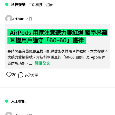
科技娛樂
生活科技
健康
arthur
2 日
AirPods 用家注意聽力響紅燈 醫學界籲
耳機用戶謹守「60-60」鐵律
長時間高音量佩戴耳機可能導致永久性噪音性聽損。本文盤點 4
大聽力受損警號，介紹科學護耳的「60-60 原則」及 Apple 內
閱讀全文
置防護功能，...
20
分享
人工智能