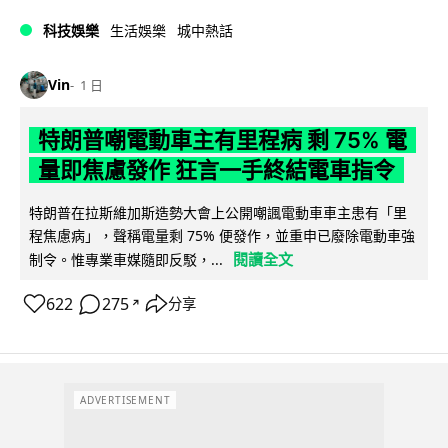
科技娛樂
生活娛樂
城中熱話
Vin
1 日
特朗普嘲電動車主有里程病 剩 75% 電
量即焦慮發作 狂言一手終結電車指令
特朗普在拉斯維加斯造勢大會上公開嘲諷電動車車主患有「里
程焦慮病」，聲稱電量剩 75% 便發作，並重申已廢除電動車強
閱讀全文
制令。惟專業車媒隨即反駁，...
622
275
分享
↗
ADVERTISEMENT