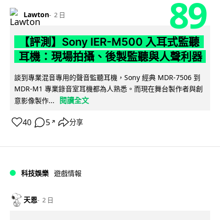
89
Lawton
2 日
【評測】Sony IER-M500 入耳式監聽
耳機：現場拍攝、後製監聽與人聲利器
談到專業混音專用的聲音監聽耳機，Sony 經典 MDR-7506 到
MDR-M1 專業錄音室耳機都為人熟悉。而現在舞台製作者與創
閱讀全文
意影像製作...
40
5
分享
↗
科技娛樂
遊戲情報
天恩
2 日