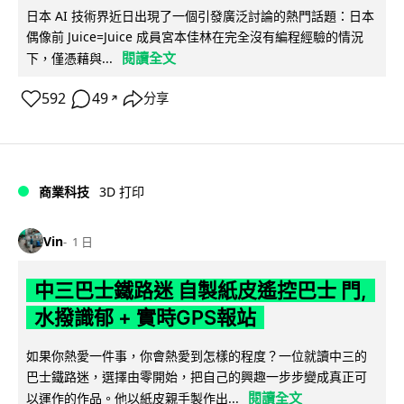
日本 AI 技術界近日出現了一個引發廣泛討論的熱門話題：日本
偶像前 Juice=Juice 成員宮本佳林在完全沒有編程經驗的情況
閱讀全文
下，僅憑藉與...
592
49
分享
↗
商業科技
3D 打印
Vin
1 日
中三巴士鐵路迷 自製紙皮遙控巴士 門,
水撥識郁 + 實時GPS報站
如果你熱愛一件事，你會熱愛到怎樣的程度？一位就讀中三的
巴士鐵路迷，選擇由零開始，把自己的興趣一步步變成真正可
閱讀全文
以運作的作品。他以紙皮親手製作出...