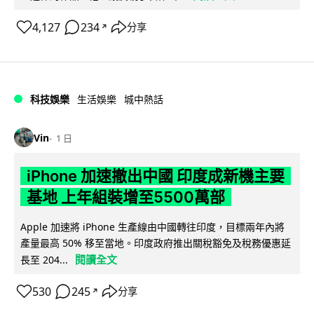
4,127
234
分享
↗
科技娛樂
生活娛樂
城中熱話
Vin
1 日
iPhone 加速撤出中國 印度成新機主要
基地 上年組裝增至5500萬部
Apple 加速將 iPhone 生產線由中國轉往印度，目標兩年內將
產量最高 50% 移至當地。印度政府推出關稅豁免及稅務優惠延
閱讀全文
長至 204...
530
245
分享
↗