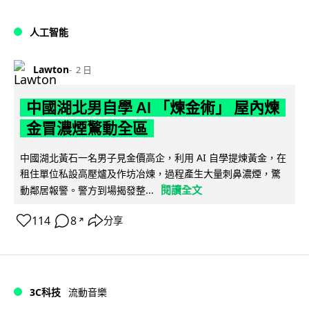
人工智能
Lawton
2 日
中國湖北男自學 AI 「煉金術」 屋內煉
金冒濃煙驚動全區
中國湖北黃石一名男子見金價高企，利用 AI 自學提煉黃金，在
租住單位私設高壓爐及作坊冶煉，過程產生大量刺鼻濃煙，驚
閱讀全文
動鄰居報警。警方到場揭發整...
114
8
分享
↗
3C科技
流動音樂