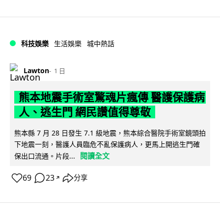
科技娛樂
生活娛樂
城中熱話
Lawton
1 日
熊本地震手術室驚魂片瘋傳 醫護保護病
人、逃生門 網民讚值得尊敬
熊本縣 7 月 28 日發生 7.1 級地震，熊本綜合醫院手術室鏡頭拍
下地震一刻，醫護人員臨危不亂保護病人，更馬上開逃生門確
閱讀全文
保出口流通。片段...
69
23
分享
↗