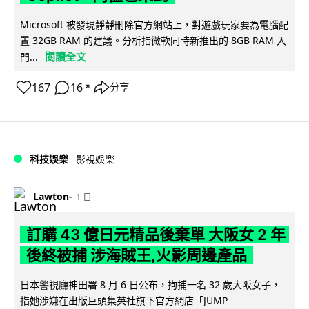
Microsoft 被發現靜靜刪除官方網站上，對遊戲玩家要為電腦配
置 32GB RAM 的建議。分析指微軟同時新推出的 8GB RAM 入
閱讀全文
門...
167
16
分享
↗
科技娛樂
影視娛樂
Lawton
1 日
訂購 43 億日元精品後棄單 大阪女 2 年
後終被捕 涉海賊王,火影周邊產品
日本警視廳神田署 8 月 6 日公布，拘捕一名 32 歲大阪女子，
指她涉嫌在出版巨頭集英社旗下官方網店「JUMP