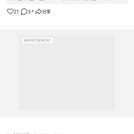
21
3
分享
↗
ADVERTISEMENT