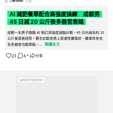
arthur
2 日
AI 減肥餐單配合高強度操練 成都男
45 日減 20 公斤後多器官衰竭
成都一名男子跟隨 AI 制訂高強度減脂計劃，45 日內減去約 20
公斤後昏迷送院。醫生診斷他患上尿源性膿毒症、膿毒性休克
閱讀全文
及多器官功能障礙。...
23
4
分享
↗
ADVERTISEMENT