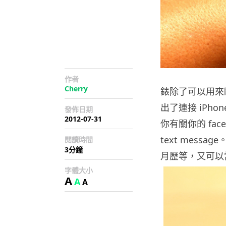
作者
Cherry
錶除了可以用來睇
出了連接 iPhon
發佈日期
2012-07-31
你有關你的 faceb
text mess
閱讀時間
3分鐘
月歷等，又可以當
字體大小
A
A
A