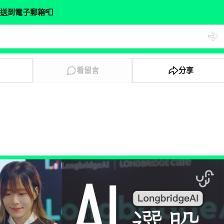
📮
送到電子郵箱
看留言
分享