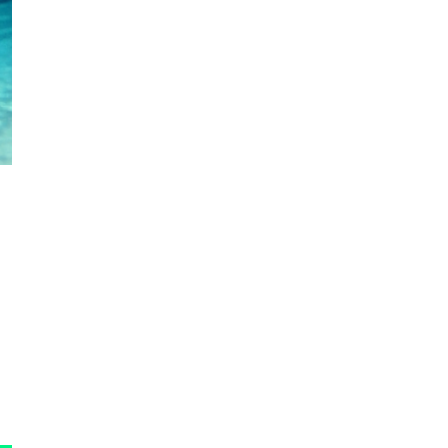
人工智能
Sam Altman 提議 AI 生成家庭
Podcast 網民質疑：...
02.08.2026
人工智能
Suno 遭德國法院裁定侵權 歐
洲首例 AI 音樂訓練須先獲授權
02.08.2026
電子支付
CHIIKAWA ARTIVERSE 手機八達
通卡面登場 掃會場二...
02.08.2026
城中熱話
網民曾笑日本避難所設備簡陋 今