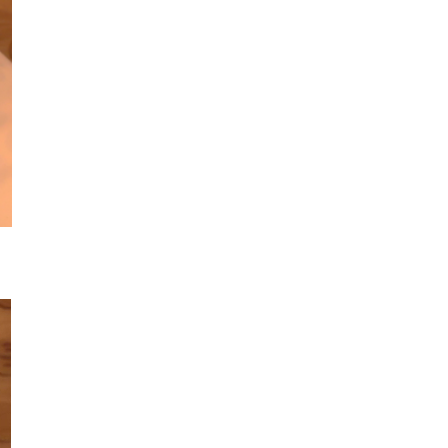
NVIDIA 2 萬晶片訓練 Kimi...
03.08.2026
遊戲情報
傳 Sony 巨額資金力捧《GTA 6》
塑造遊戲在 PS5 獲...
03.08.2026
城中熱話
白牌車新例今日生效 罰款上限 1
萬元最高釘牌 3 年
03.08.2026
健康
Casio 新一代 Ring Watch 加入
健康感測功能，變身平價版...
03.08.2026