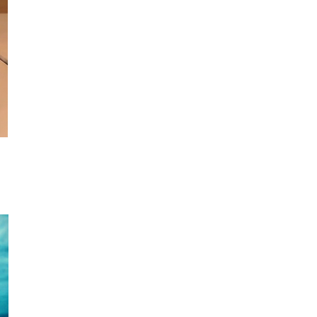
科技新聞
Volvo 正式取消新車 LiDAR 功
能 已裝配車主獲補償 Lum...
03.08.2026
配件
Google Pixel Tag 圖片流出 自
家產品直接挑戰 Appl...
02.08.2026
應用軟件
WhatsApp 測試新分類資料夾
大型企業訊息自動歸類「優惠及
更新」
02.08.2026