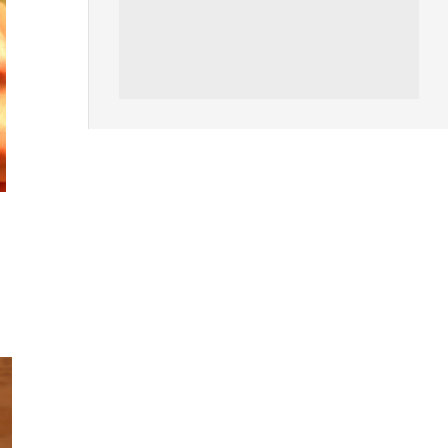
人工智能
被網民用來生成災難圖片 Google
Earth AI 功能一日...
03.08.2026
人工智能
Hugging Face 被 OpenAI 偷襲
放棄提告轉索 7...
03.08.2026
，
科技新聞
OpenAI 預告下一代主力模型
Astra 一次攻破 10 大數學難...
03.08.2026
人工智能
月之暗面被指獲阿里巴巴 提供