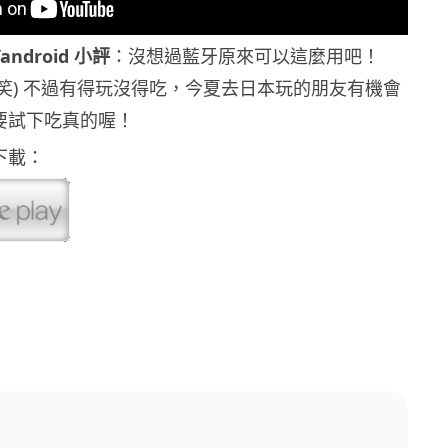
Yandroid 小評
：沒想過藍牙原來可以這麼用吧！
(笑) 不過有得玩沒得吃，今夏去日本玩的朋友有機會
要試下吃真的喔！
下載：