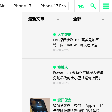
Air
iPhone 17
iPhone 17 Pro
AirPods Pro 3
Ap
最新文章
全部
人工智能
FBI 探員涉盜 100 萬美元加密
幣 向 ChatGPT 尋求理財及...
05.08.2026
機械人
Powerman 移動充電機械人登港
免鋪樁為的士小巴「送電上門」
05.08.2026
資訊保安
被命令製造「後門」 Apple 再控
告英國政府 加密後門爭議延燒...