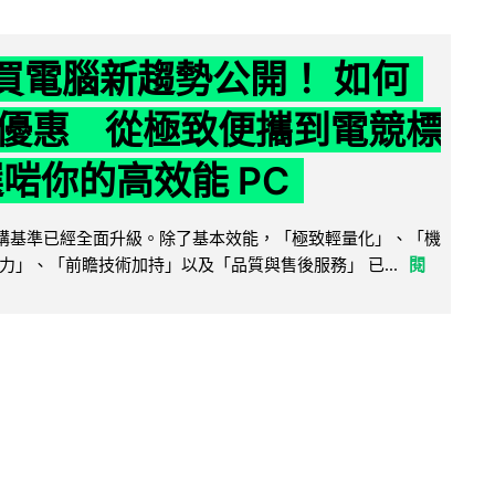
6 買電腦新趨勢公開！ 如何
優惠 從極致便攜到電競標
選啱你的高效能 PC
腦選購基準已經全面升級。除了基本效能，「極致輕量化」、「機
力」、「前瞻技術加持」以及「品質與售後服務」 已...
閱