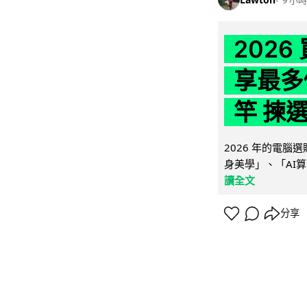
202
享最多
竿 揀
2026 年的電
身美學」、「AI算
讀全文
分享