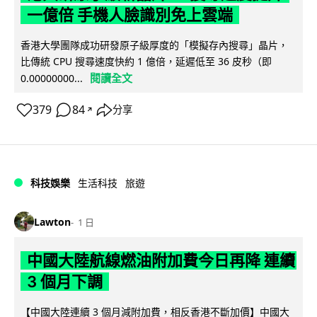
一億倍 手機人臉識別免上雲端
香港大學團隊成功研發原子級厚度的「模擬存內搜尋」晶片，
比傳統 CPU 搜尋速度快約 1 億倍，延遲低至 36 皮秒（即
閱讀全文
0.00000000...
379
84
分享
↗
科技娛樂
生活科技
旅遊
Lawton
1 日
中國大陸航線燃油附加費今日再降 連續
3 個月下調
【中國大陸連續 3 個月減附加費，相反香港不斷加價】中國大