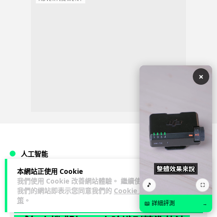
×
人工智能
本網站正使用 Cookie
Vin
1 日
我們使用 Cookie 改善網站體驗。 繼續使用
🎵
⛶
我們的網站即表示您同意我們的
Cookie 政
策
。
📖 詳細評測
地盤偷吸煙難逃高空法眼 勞工處出動熱
→