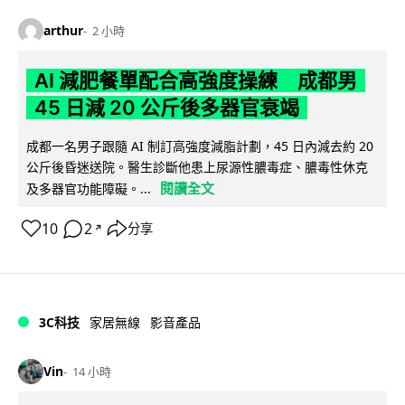
arthur
2 小時
AI 減肥餐單配合高強度操練 成都男
45 日減 20 公斤後多器官衰竭
成都一名男子跟隨 AI 制訂高強度減脂計劃，45 日內減去約 20
公斤後昏迷送院。醫生診斷他患上尿源性膿毒症、膿毒性休克
閱讀全文
及多器官功能障礙。...
10
2
分享
↗
3C科技
家居無線
影音產品
Vin
14 小時