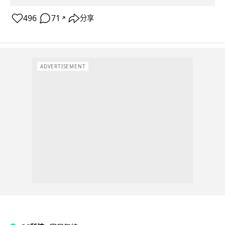
496
71
分享
↗
ADVERTISEMENT