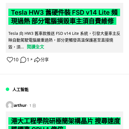
Tesla HW3 舊硬件裝 FSD v14 Lite 頻
現過熱 部分電腦損毀車主須自費維修
Tesla 向 HW3 舊車款推送 FSD v14 Lite 系統，引發大量車主反
映自動駕駛電腦嚴重過熱，部分更觸發高溫保護甚至直接燒
閱讀全文
毀，須...
10
1
分享
↗
人工智能
arthur
1 日
港大工程學院研極簡架構晶片 搜尋速度