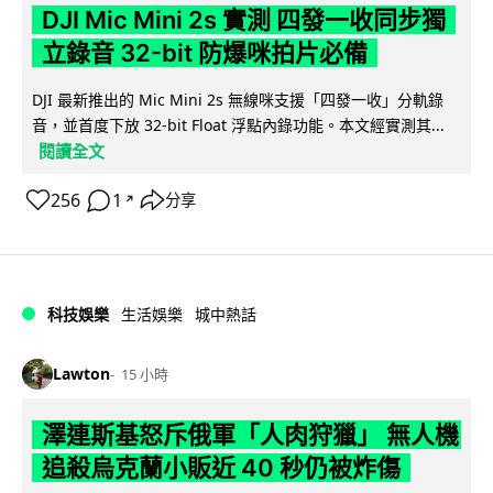
DJI Mic Mini 2s 實測 四發一收同步獨
立錄音 32-bit 防爆咪拍片必備
DJI 最新推出的 Mic Mini 2s 無線咪支援「四發一收」分軌錄
音，並首度下放 32-bit Float 浮點內錄功能。本文經實測其...
閱讀全文
256
1
分享
↗
科技娛樂
生活娛樂
城中熱話
Lawton
15 小時
澤連斯基怒斥俄軍「人肉狩獵」 無人機
追殺烏克蘭小販近 40 秒仍被炸傷