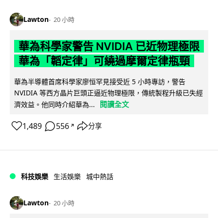
Lawton
20 小時
華為科學家警告 NVIDIA 已近物理極限
華為「韜定律」可繞過摩爾定律瓶頸
華為半導體首席科學家廖恒罕見接受近 5 小時專訪，警告
NVIDIA 等西方晶片巨頭正逼近物理極限，傳統製程升級已失經
閱讀全文
濟效益。他同時介紹華為...
1,489
556
分享
↗
科技娛樂
生活娛樂
城中熱話
Lawton
20 小時