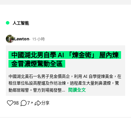
人工智能
Lawton
15 小時
中國湖北男自學 AI 「煉金術」 屋內煉
金冒濃煙驚動全區
中國湖北黃石一名男子見金價高企，利用 AI 自學提煉黃金，在
租住單位私設高壓爐及作坊冶煉，過程產生大量刺鼻濃煙，驚
閱讀全文
動鄰居報警。警方到場揭發整...
98
7
分享
↗