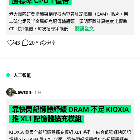
勝標準 CPU 1 億倍
港大團隊研發極簡架構模擬內容尋址記憶體（CAM）晶片，用
二硫化鉬及半金屬銻克服傳輸瓶頸，漢明距離計算速度比標準
閱讀全文
CPU快1億倍，每次搜尋耗能低...
43
20
分享
↗
人工智能
Lawton
1 日
靠快閃記憶體紓緩 DRAM 不足 KIOXIA
推 XL1 記憶體擴充模組
KIOXIA 發表全新記憶體擴充模組 XL1 系列，結合低延遲快閃記
憶體 XL-FLASH 與 CXL 介面，將快閃記憶體轉化為記憶體擴充