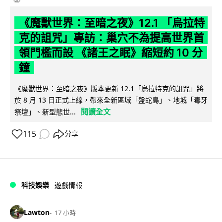
《魔獸世界：至暗之夜》12.1 「烏拉特
克的詛咒」專訪：巢穴不為提高世界首
領門檻而設 《諸王之眠》縮短約 10 分
鐘
《魔獸世界：至暗之夜》版本更新 12.1「烏拉特克的詛咒」將
於 8 月 13 日正式上線，帶來全新區域「盤蛇島」、地城「毒牙
閱讀全文
祭壇」、新型態世...
115
分享
科技娛樂
遊戲情報
Lawton
17 小時