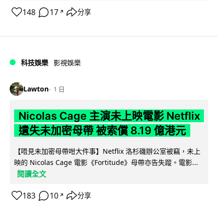
148
17
分享
↗
科技娛樂
影視娛樂
Lawton
1 日
Nicolas Cage 主演未上映電影 Netflix
遺失未加密母帶 被索償 8.19 億港元
【唔見未加密母帶咁大件事】Netflix 洛杉磯辦公室被竊，未上
映的 Nicolas Cage 電影《Fortitude》母帶亦告失蹤。電影...
閱讀全文
183
10
分享
↗