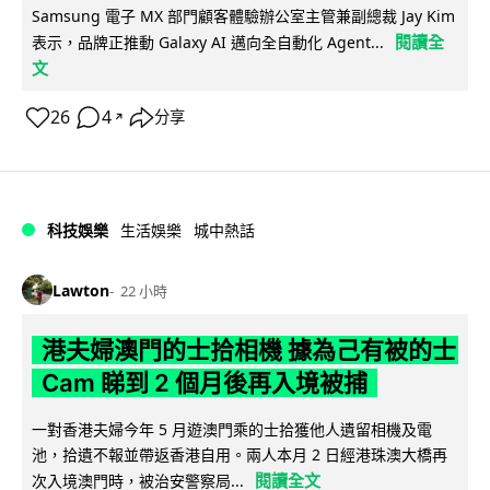
Samsung 電子 MX 部門顧客體驗辦公室主管兼副總裁 Jay Kim
閱讀全
表示，品牌正推動 Galaxy AI 邁向全自動化 Agent...
文
26
4
分享
↗
科技娛樂
生活娛樂
城中熱話
Lawton
22 小時
港夫婦澳門的士拾相機 據為己有被的士
Cam 睇到 2 個月後再入境被捕
一對香港夫婦今年 5 月遊澳門乘的士拾獲他人遺留相機及電
池，拾遺不報並帶返香港自用。兩人本月 2 日經港珠澳大橋再
閱讀全文
次入境澳門時，被治安警察局...