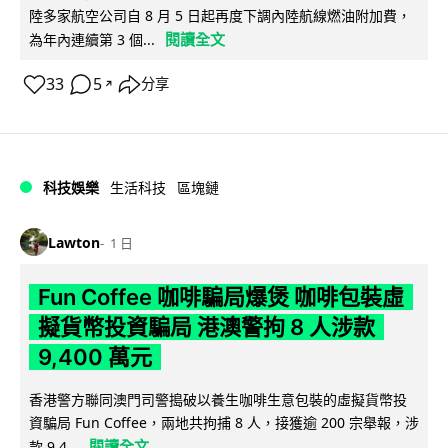
陸多家航空公司自 8 月 5 日起再度下調內陸航線燃油附加費，
閱讀全文
為年內連續第 3 個...
33
5
分享
↗
科技娛樂
生活科技
區塊鏈
Lawton
1 日
Fun Coffee 咖啡騙局爆煲 咖啡包裝虛
擬貨幣投資騙局 港澳警拘 8 人涉款
9,400 萬元
香港警方聯同澳門司警搗破以養生咖啡生意包裝的虛擬貨幣投
資騙局 Fun Coffee，兩地共拘捕 8 人，接獲逾 200 宗舉報，涉
閱讀全文
款 9,4...