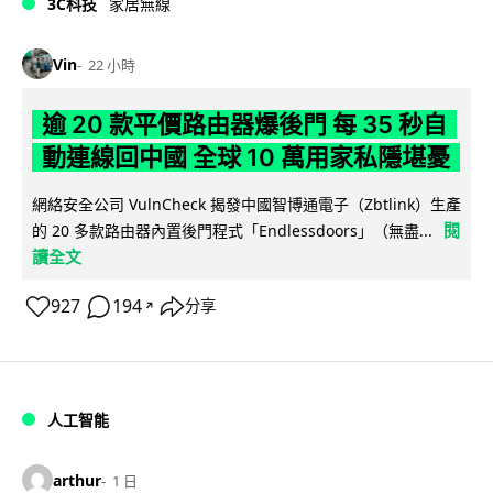
3C科技
家居無線
Vin
22 小時
逾 20 款平價路由器爆後門 每 35 秒自
動連線回中國 全球 10 萬用家私隱堪憂
網絡安全公司 VulnCheck 揭發中國智博通電子（Zbtlink）生產
閱
的 20 多款路由器內置後門程式「Endlessdoors」（無盡...
讀全文
927
194
分享
↗
人工智能
arthur
1 日