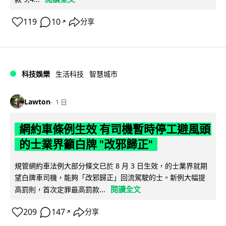
119
10
分享
↗
科技娛樂
生活科技
智慧城市
Lawton
1 日
網約車條例生效 有司機暫時停工避風頭
的士業界籲白牌 "改邪歸正"
規管網約車法例大部分條文已於 8 月 3 日生效，的士業界就期
望白牌車司機，能夠「改邪歸正」回流駕駛的士。新例大幅提
閱讀全文
高罰則，首次定罪最高罰款...
209
147
分享
↗