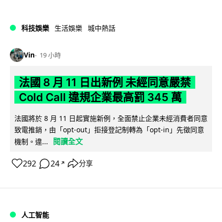
科技娛樂
生活娛樂
城中熱話
Vin
19 小時
法國 8 月 11 日出新例 未經同意嚴禁
Cold Call 違規企業最高罰 345 萬
法國將於 8 月 11 日起實施新例，全面禁止企業未經消費者同意
致電推銷，由「opt-out」拒接登記制轉為「opt-in」先徵同意
閱讀全文
機制。違...
292
24
分享
↗
人工智能