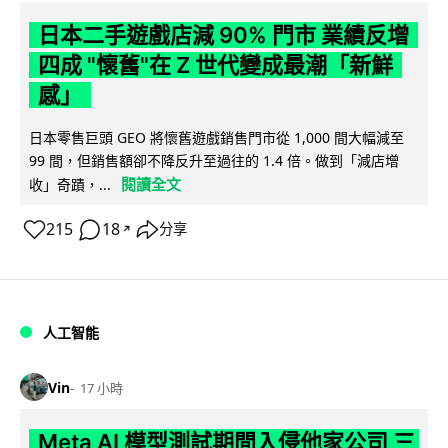
日本二手遊戲店減 90% 門市 業績反增
四成 "懷舊"在 Z 世代變成最潮「新鮮
感」
日本零售巨頭 GEO 將懷舊遊戲銷售門市從 1,000 間大幅減至
99 間，但銷售額卻不降反升至過往的 1.4 倍。做到「減店增
閱讀全文
收」奇蹟，...
215
18
分享
↗
人工智能
Vin
17 小時
Meta AI 模型測試期間入侵他家公司 三