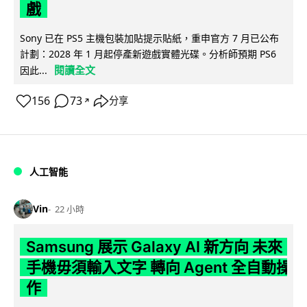
戲
Sony 已在 PS5 主機包裝加貼提示貼紙，重申官方 7 月已公布
計劃：2028 年 1 月起停產新遊戲實體光碟。分析師預期 PS6
閱讀全文
因此...
156
73
分享
↗
人工智能
Vin
22 小時
Samsung 展示 Galaxy AI 新方向 未來
手機毋須輸入文字 轉向 Agent 全自動操
作