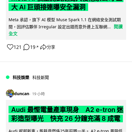
大 AI 巨頭接連曝安全漏洞
Meta 承認，旗下 AI 模型 Muse Spark 1.1 在網絡安全測試期
閱讀
間，因評估夥伴 Irregular 設定出錯而意外連上互聯網...
全文
121
19
分享
↗
科技娛樂
科技新聞
duncan
19 小時
Audi 最慳電量產車現身 A2 e-tron 迷
彩造型曝光 快充 26 分鐘充滿 8 成電
Audi 呢部新車，能耗竟然係25年前嘅一半。 A2 e-tron 風阻低