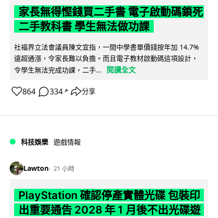
家長無得慳錢買二手書 電子啟動碼鎖死
二手教科書 學生無法做功課
社福界立法會議員陳文宜指，一間中學書單價錢按年加 14.7%
遠超通漲，令家長難以負擔。而且電子教材啟動碼這項設計，
閱讀全文
令學生無法完成功課，二手...
864
334
分享
↗
科技娛樂
遊戲情報
Lawton
21 小時
PlayStation 確認停產實體光碟 包裝印
出重要通告 2028 年 1 月後不出光碟遊