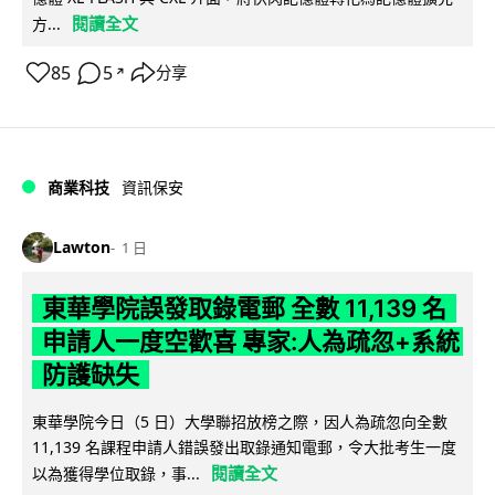
閱讀全文
方...
85
5
分享
↗
商業科技
資訊保安
Lawton
1 日
東華學院誤發取錄電郵 全數 11,139 名
申請人一度空歡喜 專家:人為疏忽+系統
防護缺失
東華學院今日（5 日）大學聯招放榜之際，因人為疏忽向全數
11,139 名課程申請人錯誤發出取錄通知電郵，令大批考生一度
閱讀全文
以為獲得學位取錄，事...