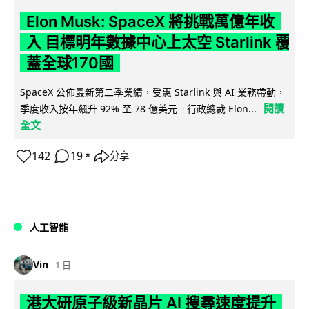
Elon Musk: SpaceX 將挑戰萬億年收
入 目標明年數據中心上太空 Starlink 覆
蓋全球170國
SpaceX 公佈最新第二季業績，受惠 Starlink 與 AI 業務帶動，
閱讀
季度收入按年飆升 92% 至 78 億美元。行政總裁 Elon...
全文
142
19
分享
↗
人工智能
Vin
1 日
港大研原子級新晶片 AI 搜尋速度提升