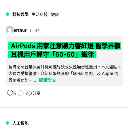
科技娛樂
生活科技
健康
arthur
1 小時
AirPods 用家注意聽力響紅燈 醫學界籲
耳機用戶謹守「60-60」鐵律
長時間高音量佩戴耳機可能導致永久性噪音性聽損。本文盤點 4
大聽力受損警號，介紹科學護耳的「60-60 原則」及 Apple 內
閱讀全文
置防護功能，...
5
分享
人工智能