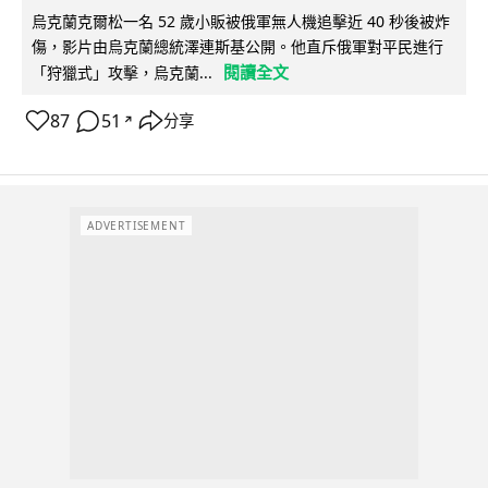
烏克蘭克爾松一名 52 歲小販被俄軍無人機追擊近 40 秒後被炸
傷，影片由烏克蘭總統澤連斯基公開。他直斥俄軍對平民進行
閱讀全文
「狩獵式」攻擊，烏克蘭...
87
51
分享
↗
ADVERTISEMENT