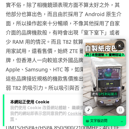
實不俗，除了相機鏡頭表現方面不算太好之外，其
他部分也算出色，而且由於採用了 Android 原生介
面，所以操作起來十分暢順，不像其他採用了自家
介面的品牌機款般，有時會出現「窒下窒下」或者
少 RAM 用的情況。而且 T82 就算再好，能否吸引
×
用家試用，還看售價，始終 ZTE 雖然在內地是大品
牌，但香港人一向較追求外國品牌，例如：
Apple、Samsung、HTC 等，如果 T82 推出時，以
這些品牌接近規格的機款售價推出，肯定會大大削
弱 T82 的吸引力。所以吸引與否，還看 ZTE 中興在
本月底於香港推出此機時，訂價如何了。
本網站正使用 Cookie
ZTE Grand X LTE T82 規格表：
我們使用 Cookie 改善網站體驗。 繼續使用
🎵
⛶
我們的網站即表示您同意我們的
Cookie 政
頻率：GSM 850/900/1800/1900MHz；
策
。
📖 文字版訪問
→
UMTS/HSPA+/HSPA 850/900/2100MHz；4G LTE