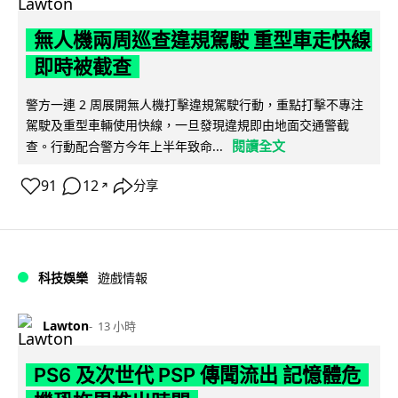
無人機兩周巡查違規駕駛 重型車走快線
即時被截查
警方一連 2 周展開無人機打擊違規駕駛行動，重點打擊不專注
駕駛及重型車輛使用快線，一旦發現違規即由地面交通警截
閱讀全文
查。行動配合警方今年上半年致命...
91
12
分享
↗
科技娛樂
遊戲情報
Lawton
13 小時
PS6 及次世代 PSP 傳聞流出 記憶體危