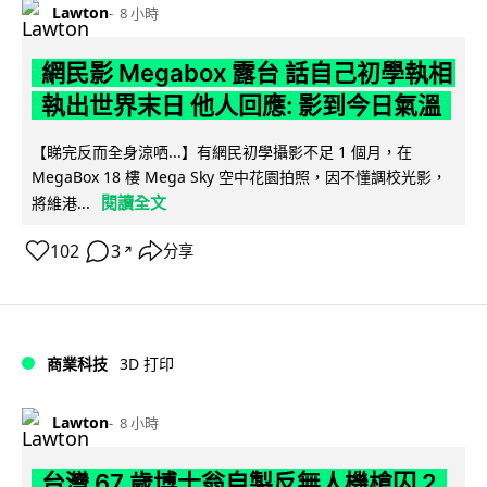
Lawton
8 小時
網民影 Megabox 露台 話自己初學執相
執出世界末日 他人回應: 影到今日氣溫
【睇完反而全身涼哂...】有網民初學攝影不足 1 個月，在
MegaBox 18 樓 Mega Sky 空中花園拍照，因不懂調校光影，
閱讀全文
將維港...
102
3
分享
↗
商業科技
3D 打印
Lawton
8 小時
台灣 67 歲博士翁自製反無人機槍囚 2