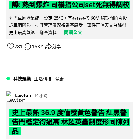
譟: 熱到爆炸 司機指公司set死無得調校
九巴車廂冷氣統一設定 25°C，有乘客乘搭 60M 線期間拍片投
訴車廂悶熱，批評管理層漠視乘客感受，事件正值天文台錄得
閱讀全文
史上最高氣溫。翻查資料...
281
163
分享
↗
科技娛樂
生活科技
健康
Lawton
10 小時
史上最熱 36.9 度僅發黃色警告 紅黑警
告門檻定得過高 林超英轟制度形同陳列
品