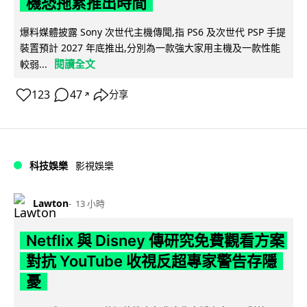
機恐拖累推出時間
爆料媒體披露 Sony 次世代主機傳聞,指 PS6 及次世代 PSP 手提
裝置預計 2027 年底推出,分別為一款強大家用主機及一款性能
閱讀全文
較弱...
123
47
分享
↗
科技娛樂
影視娛樂
Lawton
13 小時
Netflix 與 Disney 傳研究免費觀看方案
對抗 YouTube 收視反超專家警告存隱
憂