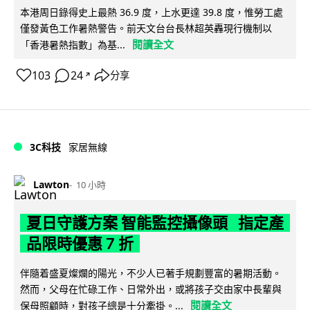
本港周日錄得史上最熱 36.9 度，上水更達 39.8 度，惟勞工處
僅發黃色工作暑熱警告。前天文台台長林超英轟現行機制以
閱讀全文
「香港暑熱指數」為基...
103
24
分享
↗
3C科技
家居無線
Lawton
10 小時
夏日守護方案 智能監控攝像頭 指定產
品限時優惠 7 折
伴隨着盛夏燦爛的陽光，不少人已著手規劃豐富的暑期活動。
然而，父母在忙碌工作、日常外出，或將孩子交由家中長輩與
閱讀全文
保母照顧時，對孩子總是十分牽掛。...