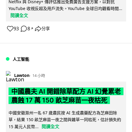
Netflix 與 Disney+ 傳評估推出免費廣告支援方案，以對抗
YouTube 收視反超及用戶流失。YouTube 全球日均觀看時間...
閱讀全文
93
8
分享
↗
人工智能
Lawton
14 小時
中國農夫 AI 開錯除草配方 AI 幻覺累老
農蝕 17 萬 150 畝芝麻苗一夜枯死
中國安徽滁州一名 67 歲農民按 AI 生成農藥配方為芝麻田除
草，結果 150 畝芝麻苗一夜之間與雜草一同枯死，估計損失約
閱讀全文
15 萬元人民幣...