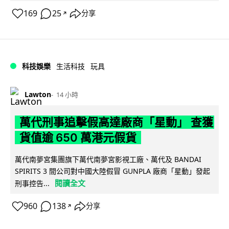
169
25
分享
↗
科技娛樂
生活科技
玩具
Lawton
14 小時
萬代刑事追擊假高達廠商「星動」 查獲
貨值逾 650 萬港元假貨
萬代南夢宮集團旗下萬代南夢宮影視工廠、萬代及 BANDAI
SPIRITS 3 間公司對中國大陸假冒 GUNPLA 廠商「星動」發起
閱讀全文
刑事控告...
960
138
分享
↗