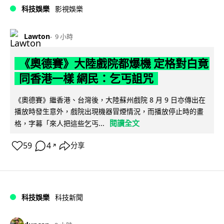
科技娛樂
影視娛樂
Lawton
9 小時
《奧德賽》大陸戲院都爆機 定格對白竟
同香港一樣 網民：乞丐詛咒
《奧德賽》繼香港、台灣後，大陸蘇州戲院 8 月 9 日亦傳出在
播放時發生意外，戲院出現機器冒煙情況，而播放停止時的畫
閱讀全文
格，字幕「來人把這些乞丐...
59
4
分享
↗
科技娛樂
科技新聞