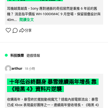
耳機越賣越貴，Sony 應對通脹的奇招居然是重推 6 年前的舊
機？ 消息指平價版 WH-1000XM4C 9 月登場，保留摺疊設計與
閱讀全文
40m...
分享
科技娛樂
遊戲情報
arthur
18 小時
十年低谷終翻身 暴雪連續兩年增長 靠
《暗黑 4》資料片逆襲
收購兩年，暴雪終於擺脫動視魔咒？總裁內部電郵流出：暴雪
已成 Xbox 表現最好團隊之一，連續兩年營收增長。《暗黑 4》