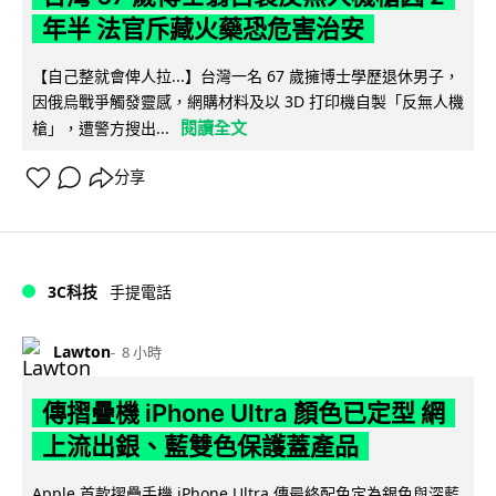
年半 法官斥藏火藥恐危害治安
【自己整就會俾人拉...】台灣一名 67 歲擁博士學歷退休男子，
因俄烏戰爭觸發靈感，網購材料及以 3D 打印機自製「反無人機
閱讀全文
槍」，遭警方搜出...
分享
3C科技
手提電話
Lawton
8 小時
傳摺疊機 iPhone Ultra 顏色已定型 網
上流出銀、藍雙色保護蓋產品
Apple 首款摺疊手機 iPhone Ultra 傳最終配色定為銀色與深藍