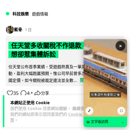
科技娛樂
遊戲情報
藍骨
1 日
任天堂多收關稅不作退款 業績報告理
×
想卻惹集體訴訟
任天堂公布首季業績，受遊戲熱賣及一筆美國退還關稅款項帶
動，盈利大幅跑贏預期。惟公司早前曾多次以關稅為由調高美
閱讀全文
國定價，如今關稅被裁定違法並全數...
35
4
分享
↗
本網站正使用 Cookie
我們使用 Cookie 改善網站體驗。 繼續使用
🎵
⛶
我們的網站即表示您同意我們的
Cookie 政
策
。
📖 文字版訪問
→
科技娛樂
生活科技