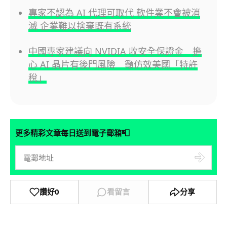
專家不認為 AI 代理可取代 軟件業不會被消
滅 企業難以捨棄既有系統
中國專家建議向 NVIDIA 收安全保證金 擔
心 AI 晶片有後門風險 籲仿效美國「特許
稅」
📮
更多精彩文章每日送到電子郵箱
讚好
0
看留言
分享