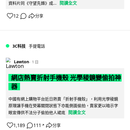
閱讀全文
資料片同《守望先鋒》成...
12
分享
3C科技
手提電話
Lawton
1 日
網店熱賣折射手機殼 光學稜鏡變偷拍神
器
中國有網上購物平台近日熱賣「折射手機殼」，利用光學稜鏡
原理讓手機在熒幕關閉狀態下亦能側面偷拍，賣家更以暗示字
閱讀全文
眼宣傳供不法分子偷拍他人裙底
1,189
111
分享
↗