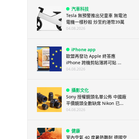
汽車科技
Tesla 無預警推出兒童車 無電池
電機一樣秒殺 炒至約港幣39萬
04.08.2026
iPhone app
歐盟再發功 Apple 終答應
iPhone 跨機剪貼簿將可貼 ...
04.08.2026
攝影文化
Sony 授權鏡頭名單公佈 中國廠
平價鏡頭全數缺席 Nikon 已...
04.08.2026
健康
室內空氣 40 度暑熱難耐 德國空