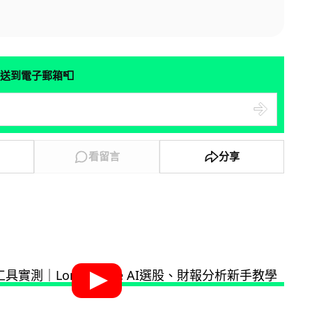
📮
送到電子郵箱
看留言
分享