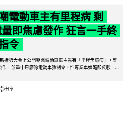
嘲電動車主有里程病 剩
 電量即焦慮發作 狂言一手終
指令
斯造勢大會上公開嘲諷電動車車主患有「里程焦慮病」，聲
便發作，並重申已廢除電動車強制令。惟專業車媒隨即反駁，...
分享