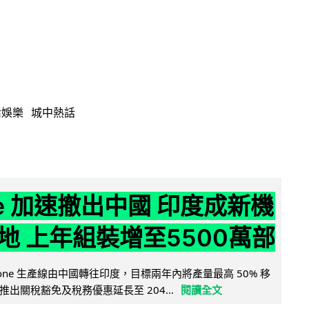
活娛樂
城中熱話
ne 加速撤出中國 印度成新機
地 上年組裝增至5500萬部
iPhone 生產線由中國轉往印度，目標兩年內將產量最高 50% 移
出關稅豁免及稅務優惠延長至 204...
閱讀全文