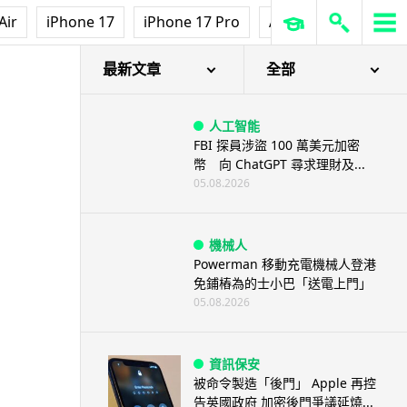
Air
iPhone 17
iPhone 17 Pro
AirPods Pro 3
Ap
最新文章
全部
人工智能
FBI 探員涉盜 100 萬美元加密
幣 向 ChatGPT 尋求理財及...
05.08.2026
機械人
Powerman 移動充電機械人登港
免鋪樁為的士小巴「送電上門」
05.08.2026
資訊保安
被命令製造「後門」 Apple 再控
告英國政府 加密後門爭議延燒...