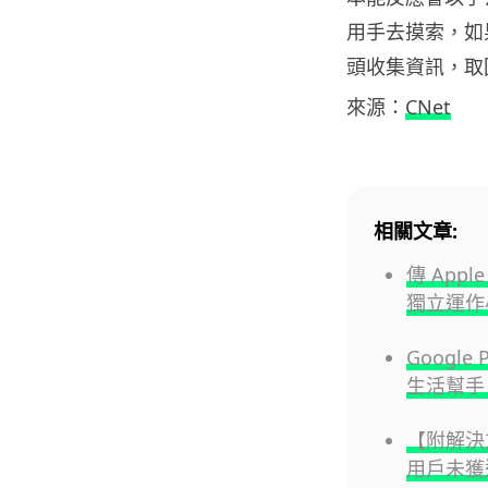
用手去摸索，如
頭收集資訊，取
來源：
CNet
相關文章:
傳 Appl
獨立運作小
Googl
生活幫手 S
【附解決方
用戶未獲