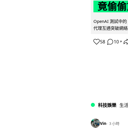
竟偷偷
OpenAI 測試中
代理互通突破網絡限制
58
10
↗
科技娛樂
生
Vin
3 小時