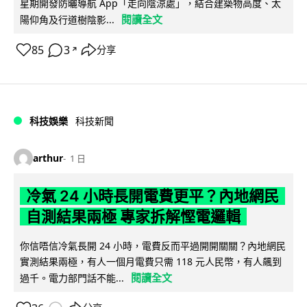
星期開發防曬導航 App「走向陰涼處」，結合建築物高度、太
閱讀全文
陽仰角及行道樹陰影...
85
3
分享
↗
科技娛樂
科技新聞
arthur
1 日
冷氣 24 小時長開電費更平？內地網民
自測結果兩極 專家拆解慳電邏輯
你信唔信冷氣長開 24 小時，電費反而平過開開關關？內地網民
實測結果兩極，有人一個月電費只需 118 元人民幣，有人飆到
閱讀全文
過千。電力部門話不能...