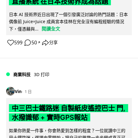
直播系統 在日本技術界成為話題
日本 AI 技術界近日出現了一個引發廣泛討論的熱門話題：日本
偶像前 Juice=Juice 成員宮本佳林在完全沒有編程經驗的情況
閱讀全文
下，僅憑藉與...
599
50
分享
↗
商業科技
3D 打印
Vin
1 日
中三巴士鐵路迷 自製紙皮遙控巴士 門,
水撥識郁 + 實時GPS報站
如果你熱愛一件事，你會熱愛到怎樣的程度？一位就讀中三的
巴士鐵路迷，選擇由零開始，把自己的興趣一步步變成真正可