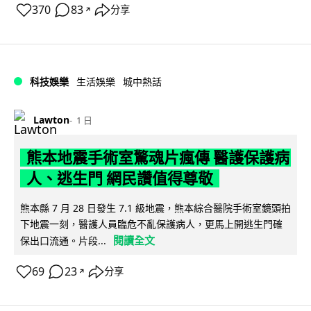
370
83
分享
↗
科技娛樂
生活娛樂
城中熱話
Lawton
1 日
熊本地震手術室驚魂片瘋傳 醫護保護病
人、逃生門 網民讚值得尊敬
熊本縣 7 月 28 日發生 7.1 級地震，熊本綜合醫院手術室鏡頭拍
下地震一刻，醫護人員臨危不亂保護病人，更馬上開逃生門確
閱讀全文
保出口流通。片段...
69
23
分享
↗