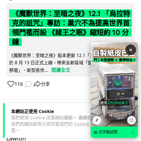
《魔獸世界：至暗之夜》12.1 「烏拉特
克的詛咒」專訪：巢穴不為提高世界首
領門檻而設 《諸王之眠》縮短約 10 分
鐘
×
《魔獸世界：至暗之夜》版本更新 12.1「烏拉特克的詛咒」將
於 8 月 13 日正式上線，帶來全新區域「盤蛇島」、地城「毒牙
閱讀全文
祭壇」、新型態世...
116
分享
本網站正使用 Cookie
科技娛樂
遊戲情報
我們使用 Cookie 改善網站體驗。 繼續使用
🎵
⛶
我們的網站即表示您同意我們的
Cookie 政
策
。
📖 文字版訪問
→
Lawton
2 日