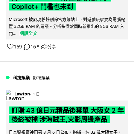
Copilot+ 門檻也未到
Microsoft 被發現靜靜刪除官方網站上，對遊戲玩家要為電腦配
置 32GB RAM 的建議。分析指微軟同時新推出的 8GB RAM 入
閱讀全文
門...
169
16
分享
↗
科技娛樂
影視娛樂
Lawton
1 日
訂購 43 億日元精品後棄單 大阪女 2 年
後終被捕 涉海賊王,火影周邊產品
日本警視廳神田署 8 月 6 日公布，拘捕一名 32 歲大阪女子，