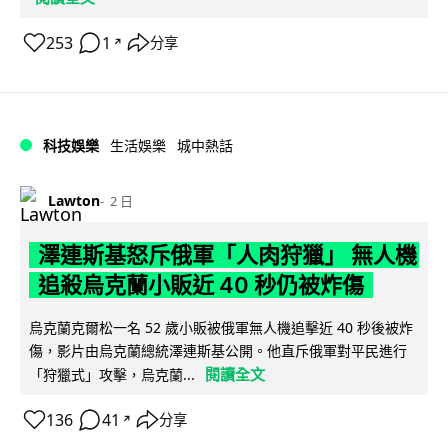
253
1
分享
↗
科技娛樂
生活娛樂
城中熱話
Lawton
2 日
澤連斯基怒斥俄軍「人肉狩獵」 無人機
追殺烏克蘭小販近 40 秒仍被炸傷
烏克蘭克爾松一名 52 歲小販被俄軍無人機追擊近 40 秒後被炸
傷，影片由烏克蘭總統澤連斯基公開。他直斥俄軍對平民進行
閱讀全文
「狩獵式」攻擊，烏克蘭...
136
41
分享
↗