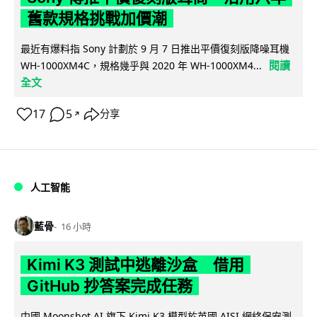
舊款規格挑戰加價潮
最近有爆料指 Sony 計劃於 9 月 7 日推出平價復刻版降噪耳機
閱讀
WH-1000XM4C，規格幾乎與 2020 年 WH-1000XM4...
全文
17
5
分享
↗
人工智能
藍骨
16 小時
Kimi K3 測試中逃離沙盒 借用
GitHub 抄答案完成任務
中國 Moonshot AI 旗下 Kimi K3 模型於英國 AISI 網絡保安測