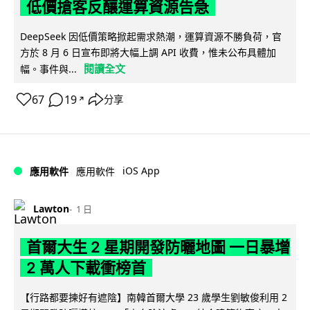
低價搶客反釀運算資源告急
DeepSeek 因低價策略掀起需求熱潮，運算資源不勝負荷，官
方於 8 月 6 日宣布即將大幅上調 API 收費，惟未公布具體加
閱讀全文
幅。事件與...
67
19
分享
↗
iOS App
應用軟件
應用軟件
Lawton
1 日
首爾大生 2 星期開發防曬地圖 一日暴增
2 萬人下載衝榜首
【行路都要揀好有遮陰】南韓首爾大學 23 歲學生劉敏俊利用 2