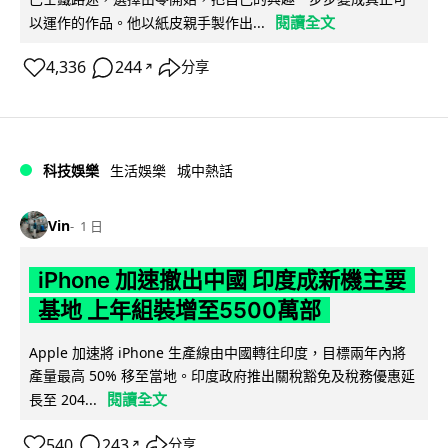
閱讀全文
以運作的作品。他以紙皮親手製作出...
4,336
244
分享
↗
科技娛樂
生活娛樂
城中熱話
Vin
1 日
iPhone 加速撤出中國 印度成新機主要
基地 上年組裝增至5500萬部
Apple 加速將 iPhone 生產線由中國轉往印度，目標兩年內將
產量最高 50% 移至當地。印度政府推出關稅豁免及稅務優惠延
閱讀全文
長至 204...
540
243
分享
↗