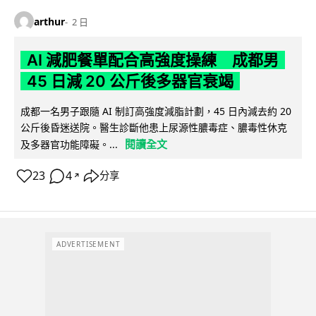
arthur
2 日
AI 減肥餐單配合高強度操練 成都男
45 日減 20 公斤後多器官衰竭
成都一名男子跟隨 AI 制訂高強度減脂計劃，45 日內減去約 20
公斤後昏迷送院。醫生診斷他患上尿源性膿毒症、膿毒性休克
閱讀全文
及多器官功能障礙。...
23
4
分享
↗
ADVERTISEMENT