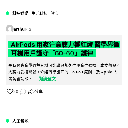
科技娛樂
生活科技
健康
arthur
2 日
AirPods 用家注意聽力響紅燈 醫學界籲
耳機用戶謹守「60-60」鐵律
長時間高音量佩戴耳機可能導致永久性噪音性聽損。本文盤點 4
大聽力受損警號，介紹科學護耳的「60-60 原則」及 Apple 內
閱讀全文
置防護功能，...
20
分享
人工智能