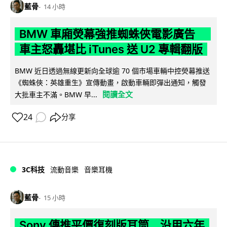
藍骨
14 小時
BMW 車廂熒幕強推蜘蛛俠電影廣告
車主怒轟堪比 iTunes 送 U2 專輯翻版
BMW 近日透過無線更新向全球逾 70 個市場車輛中控熒幕推送
《蜘蛛俠：英雄重生》宣傳動畫，啟動車輛即彈出通知，觸發
閱讀全文
大批車主不滿。BMW 早...
24
分享
3C科技
流動音樂
音樂耳機
藍骨
15 小時
Sony 傳推平價復刻版耳筒 沿用六年