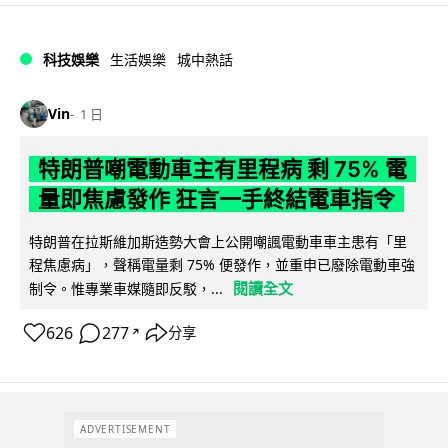
科技娛樂
生活娛樂
城中熱話
Vin
1 日
特朗普嘲電動車主有里程病 剩 75% 電
量即焦慮發作 狂言一手終結電車指令
特朗普在拉斯維加斯造勢大會上公開嘲諷電動車車主患有「里
程焦慮病」，聲稱電量剩 75% 便發作，並重申已廢除電動車強
閱讀全文
制令。惟專業車媒隨即反駁，...
626
277
分享
↗
ADVERTISEMENT