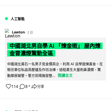
人工智能
Lawton
2 日
中國湖北男自學 AI 「煉金術」 屋內煉
金冒濃煙驚動全區
中國湖北黃石一名男子見金價高企，利用 AI 自學提煉黃金，在
租住單位私設高壓爐及作坊冶煉，過程產生大量刺鼻濃煙，驚
閱讀全文
動鄰居報警。警方到場揭發整...
114
8
分享
↗