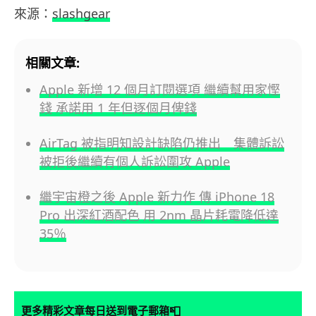
來源：
slashgear
相關文章:
Apple 新增 12 個月訂閱選項 繼續幫用家慳
錢 承諾用 1 年但逐個月俾錢
AirTag 被指明知設計缺陷仍推出 集體訴訟
被拒後繼續有個人訴訟圍攻 Apple
繼宇宙橙之後 Apple 新力作 傳 iPhone 18
Pro 出深紅酒配色 用 2nm 晶片耗電降低達
35％
📮
更多精彩文章每日送到電子郵箱