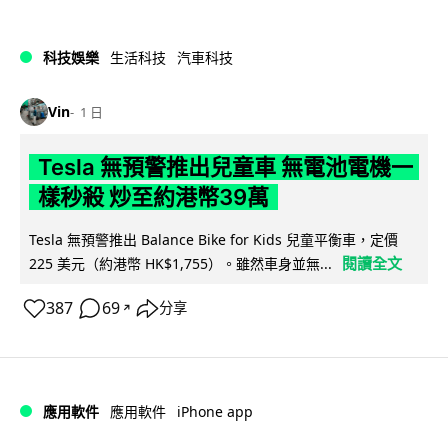
科技娛樂
生活科技
汽車科技
Vin
1 日
Tesla 無預警推出兒童車 無電池電機一
樣秒殺 炒至約港幣39萬
Tesla 無預警推出 Balance Bike for Kids 兒童平衡車，定價
閱讀全文
225 美元（約港幣 HK$1,755）。雖然車身並無...
387
69
分享
↗
iPhone app
應用軟件
應用軟件