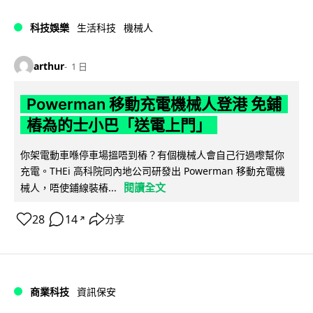
科技娛樂
生活科技
機械人
arthur
1 日
Powerman 移動充電機械人登港 免鋪
樁為的士小巴「送電上門」
你架電動車喺停車場搵唔到樁？有個機械人會自己行過嚟幫你
充電。THEi 高科院同內地公司研發出 Powerman 移動充電機
閱讀全文
械人，唔使鋪線裝樁...
28
14
分享
↗
商業科技
資訊保安