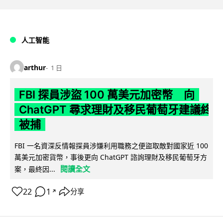
人工智能
arthur
1 日
FBI 探員涉盜 100 萬美元加密幣 向
ChatGPT 尋求理財及移民葡萄牙建議終
被捕
FBI 一名資深反情報探員涉嫌利用職務之便盜取敵對國家近 100
萬美元加密貨幣，事後更向 ChatGPT 諮詢理財及移民葡萄牙方
閱讀全文
案，最終因...
22
1
分享
↗