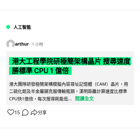
人工智能
arthur
1 小時
港大工程學院研極簡架構晶片 搜尋速度
勝標準 CPU 1 億倍
港大團隊研發極簡架構模擬內容尋址記憶體（CAM）晶片，用
二硫化鉬及半金屬銻克服傳輸瓶頸，漢明距離計算速度比標準
閱讀全文
CPU快1億倍，每次搜尋耗能低...
15
分享