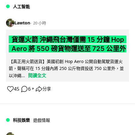
人工智能
Lawton
20 小時
貨運火箭 沖繩飛台灣僅需 15 分鐘 Hop
Aero 將 550 磅貨物運送至 725 公里外
【真正用火箭送貨】美國初創 Hop Aero 公開自動駕駛貨運火
箭，聲稱可在 15 分鐘內將 250 公斤物資投送 750 公里外，並
閱讀全文
以沖繩...
45
6
分享
↗
科技娛樂
遊戲情報