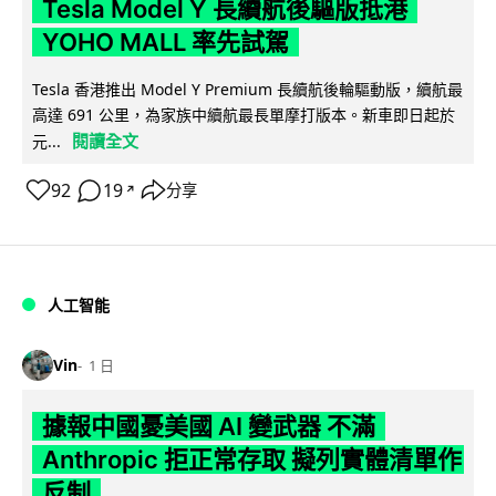
Tesla Model Y 長續航後驅版抵港
YOHO MALL 率先試駕
Tesla 香港推出 Model Y Premium 長續航後輪驅動版，續航最
高達 691 公里，為家族中續航最長單摩打版本。新車即日起於
閱讀全文
元...
92
19
分享
↗
人工智能
Vin
1 日
據報中國憂美國 AI 變武器 不滿
Anthropic 拒正常存取 擬列實體清單作
反制