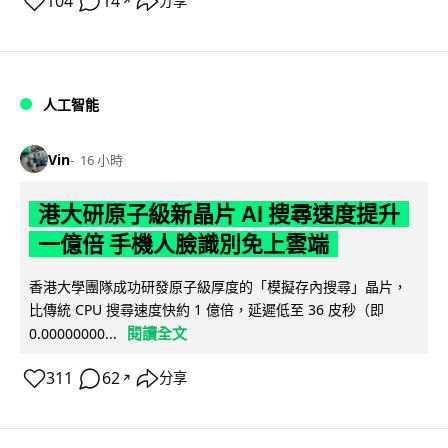
104
14
分享
↗
人工智能
Vin
16 小時
港大研原子級新晶片 AI 搜尋速度提升
一億倍 手機人臉識別免上雲端
香港大學團隊成功研發原子級厚度的「模擬存內搜尋」晶片，
比傳統 CPU 搜尋速度快約 1 億倍，延遲低至 36 皮秒（即
閱讀全文
0.00000000...
311
62
分享
↗