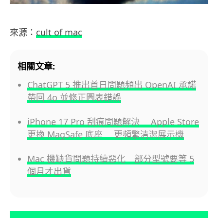
來源：
cult of mac
相關文章:
ChatGPT 5 推出首日問題頻出 OpenAI 承諾
帶回 4o 並修正圖表錯誤
iPhone 17 Pro 刮痕問題解決 Apple Store
更換 MagSafe 底座 更頻繁清潔展示機
Mac 機缺貨問題持續惡化 部分型號要等 5
個月才出貨