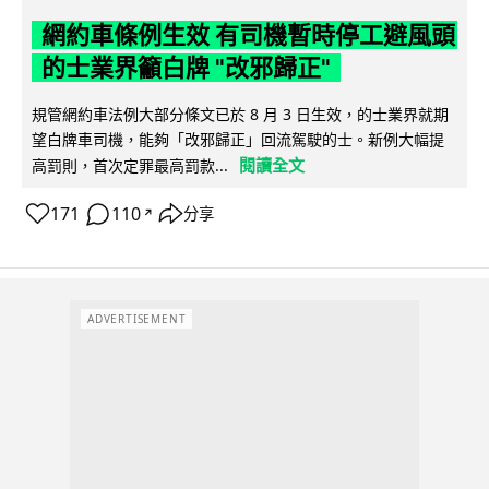
網約車條例生效 有司機暫時停工避風頭
的士業界籲白牌 "改邪歸正"
規管網約車法例大部分條文已於 8 月 3 日生效，的士業界就期
望白牌車司機，能夠「改邪歸正」回流駕駛的士。新例大幅提
閱讀全文
高罰則，首次定罪最高罰款...
171
110
分享
↗
ADVERTISEMENT