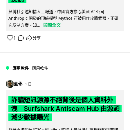
彭博社引述知情人士報道，中國官方擔心美國 AI 公司
Anthropic 開發的頂級模型 Mythos 可被用作攻擊武器，正研
閱讀全文
究反制方案。知...
1
分享
應用軟件
應用軟件
藍骨
1 日
詐騙短訊源源不絕背後是個人資料外
洩 Surfshark Antiscam Hub 由源頭
減少數據曝光
隨著香港釣魚騙案大幅上升，騙徒大量發送假冒機構短訊套取