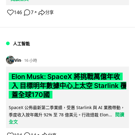
146
7
分享
↗
人工智能
Vin
16 小時
Elon Musk: SpaceX 將挑戰萬億年收
入 目標明年數據中心上太空 Starlink 覆
蓋全球170國
SpaceX 公佈最新第二季業績，受惠 Starlink 與 AI 業務帶動，
閱讀
季度收入按年飆升 92% 至 78 億美元。行政總裁 Elon...
全文