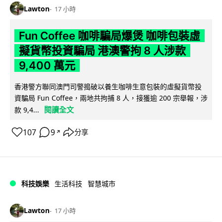
Lawton
17 小時
Fun Coffee 咖啡騙局爆煲 咖啡包裝虛
擬貨幣投資騙局 港澳警拘 8 人涉款
9,400 萬元
香港警方聯同澳門司警搗破以養生咖啡生意包裝的虛擬貨幣投
資騙局 Fun Coffee，兩地共拘捕 8 人，接獲逾 200 宗舉報，涉
閱讀全文
款 9,4...
107
9
分享
↗
科技娛樂
生活科技
智慧城市
Lawton
17 小時