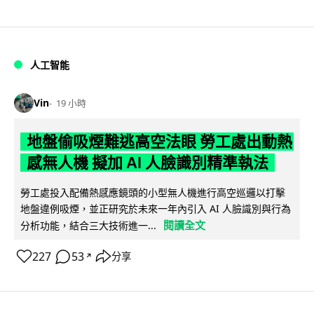
人工智能
Vin
19 小時
地盤偷吸煙難逃高空法眼 勞工處出動熱
感無人機 擬加 AI 人臉識別精準執法
勞工處投入配備熱感應鏡頭的小型無人機進行高空巡邏以打擊
地盤違例吸煙，並正研究於未來一年內引入 AI 人臉識別與行為
閱讀全文
分析功能，結合三大技術進一...
227
53
分享
↗