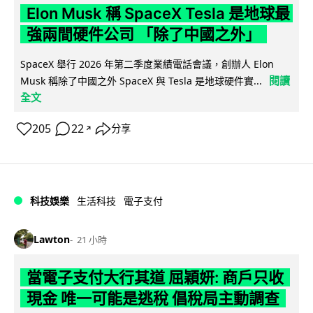
Elon Musk 稱 SpaceX Tesla 是地球最
強兩間硬件公司 「除了中國之外」
SpaceX 舉行 2026 年第二季度業績電話會議，創辦人 Elon
閱讀
Musk 稱除了中國之外 SpaceX 與 Tesla 是地球硬件實...
全文
205
22
分享
↗
科技娛樂
生活科技
電子支付
Lawton
21 小時
當電子支付大行其道 屈穎妍: 商戶只收
現金 唯一可能是逃稅 倡稅局主動調查