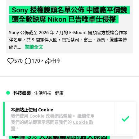
Sony 授權鏡頭名單公佈 中國廠平價鏡
頭全數缺席 Nikon 已告唯卓仕侵權
Sony 公佈截至 2026 年 7 月的 E-Mount 鏡頭官方授權合作夥
伴名單，共 9 間夥伴入圍，包括蔡司、富士、適馬、騰龍等傳
閱讀全文
統光...
570
170
分享
↗
科技娛樂
生活科技
健康
本網站正使用 Cookie
Lawton
1 日
我們使用 Cookie 改善網站體驗。 繼續使用
我們的網站即表示您同意我們的
Cookie 政
室內空氣 40 度暑熱難耐 德國空調普及
策
。
率僅 3% 大眾繼續忍的最大原因