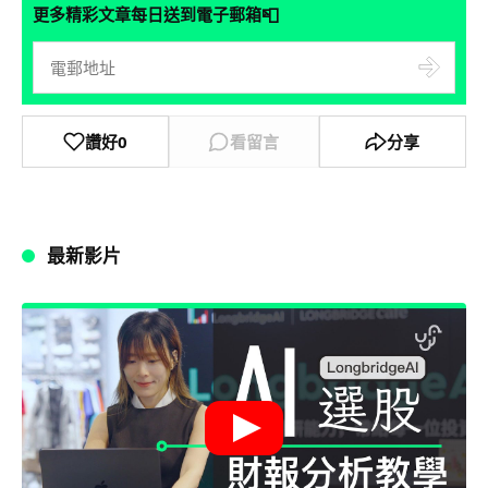
📮
更多精彩文章每日送到電子郵箱
讚好
0
看留言
分享
最新影片