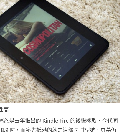
性高
 HD 屬於是去年推出的 Kindle Fire 的後繼機款，今代同
及 8.9 吋，而率先抵港的就是這部 7 吋型號，屏幕仍