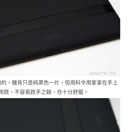
簡約，機背只是純黑色一片，但用料令用家拿在手上
用既，不容易跣手之餘，亦十分舒服。