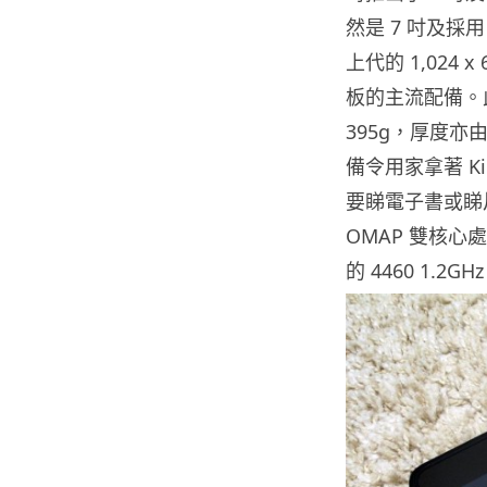
然是 7 吋及採
上代的 1,024 x
板的主流配備。此
395g，厚度亦由
備令用家拿著 Ki
要睇電子書或睇
OMAP 雙核心
的 4460 1