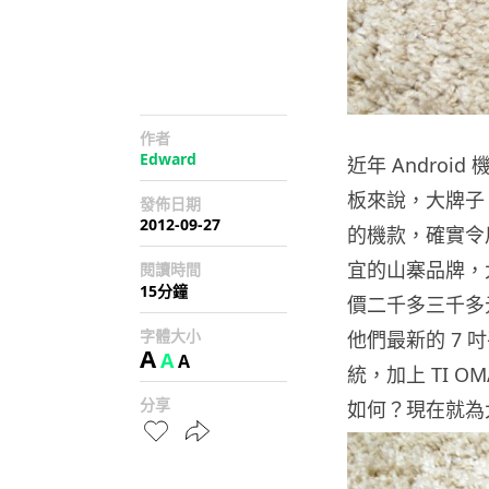
作者
Edward
近年 Andro
板來說，大牌子、
發佈日期
2012-09-27
的機款，確實令用
宜的山寨品牌，
閱讀時間
15分鐘
價二千多三千多
字體大小
他們最新的 7 吋平板
A
A
A
統，加上 TI 
分享
如何？現在就為