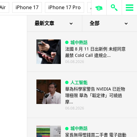
Air
iPhone 17
iPhone 17 Pro
AirPods Pro 3
Ap
最新文章
全部
城中熱話
法國 8 月 11 日出新例 未經同意
嚴禁 Cold Call 違規企...
06.08.2026
人工智能
華為科學家警告 NVIDIA 已近物
理極限 華為「韜定律」可繞過
摩...
06.08.2026
城中熱話
家長無得慳錢買二手書 電子啟動