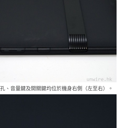
機插孔、音量鍵及開關鍵均位於機身右側（左至右）。