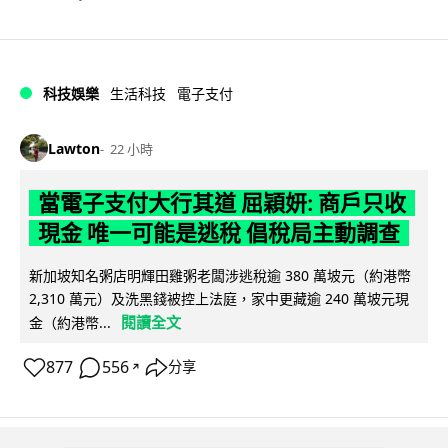
科技娛樂
生活科技
電子支付
Lawton
22 小時
當電子支付大行其道 屈穎妍: 商戶只收
現金 唯一可能是逃稅 倡稅局主動調查
新加坡知名粥店明輝田雞粥老闆涉逃稅逾 380 萬坡元（約港幣
2,310 萬元）及洗黑錢被控上法庭，家中更藏逾 240 萬坡元現
閱讀全文
金（約港幣...
877
556
分享
↗