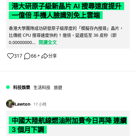
港大研原子級新晶片 AI 搜尋速度提升
一億倍 手機人臉識別免上雲端
香港大學團隊成功研發原子級厚度的「模擬存內搜尋」晶片，
比傳統 CPU 搜尋速度快約 1 億倍，延遲低至 36 皮秒（即
閱讀全文
0.00000000...
317
66
分享
↗
科技娛樂
生活科技
旅遊
Lawton
17 小時
中國大陸航線燃油附加費今日再降 連續
3 個月下調