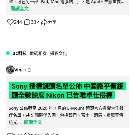
容，可在另一部 iPad, Mac 電腦貼上），是 Apple 生態重要...
閱讀全文
244
33
分享
↗
3C科技
數碼相機
攝影文化
Vin
1 日
Sony 授權鏡頭名單公佈 中國廠平價鏡
頭全數缺席 Nikon 已告唯卓仕侵權
Sony 公佈截至 2026 年 7 月的 E-Mount 鏡頭官方授權合作夥
伴名單，共 9 間夥伴入圍，包括蔡司、富士、適馬、騰龍等傳
閱讀全文
統光...