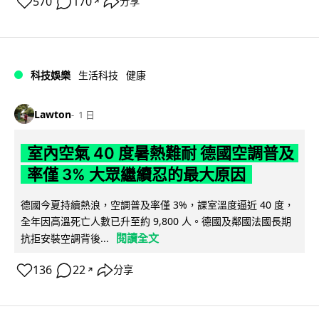
570
170
分享
↗
科技娛樂
生活科技
健康
Lawton
1 日
室內空氣 40 度暑熱難耐 德國空調普及
率僅 3% 大眾繼續忍的最大原因
德國今夏持續熱浪，空調普及率僅 3%，課室溫度逼近 40 度，
全年因高溫死亡人數已升至約 9,800 人。德國及鄰國法國長期
閱讀全文
抗拒安裝空調背後...
136
22
分享
↗