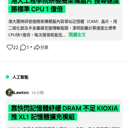
港大工程學院研極簡架構晶片 搜尋速度
勝標準 CPU 1 億倍
港大團隊研發極簡架構模擬內容尋址記憶體（CAM）晶片，用
二硫化鉬及半金屬銻克服傳輸瓶頸，漢明距離計算速度比標準
閱讀全文
CPU快1億倍，每次搜尋耗能低...
22
1
分享
↗
人工智能
Lawton
14 小時
靠快閃記憶體紓緩 DRAM 不足 KIOXIA
推 XL1 記憶體擴充模組