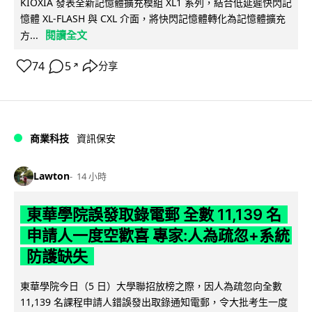
KIOXIA 發表全新記憶體擴充模組 XL1 系列，結合低延遲快閃記
憶體 XL-FLASH 與 CXL 介面，將快閃記憶體轉化為記憶體擴充
閱讀全文
方...
74
5
分享
↗
商業科技
資訊保安
Lawton
14 小時
東華學院誤發取錄電郵 全數 11,139 名
申請人一度空歡喜 專家:人為疏忽+系統
防護缺失
東華學院今日（5 日）大學聯招放榜之際，因人為疏忽向全數
11,139 名課程申請人錯誤發出取錄通知電郵，令大批考生一度