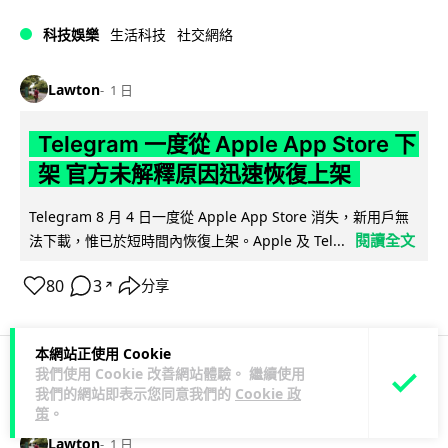
科技娛樂
生活科技
社交網絡
Lawton
1 日
Telegram 一度從 Apple App Store 下
架 官方未解釋原因迅速恢復上架
Telegram 8 月 4 日一度從 Apple App Store 消失，新用戶無
閱讀全文
法下載，惟已於短時間內恢復上架。Apple 及 Tel...
80
3
分享
↗
本網站正使用 Cookie
我們使用 Cookie 改善網站體驗。 繼續使用
科技娛樂
生活娛樂
城中熱話
我們的網站即表示您同意我們的
Cookie 政
策
。
Lawton
1 日