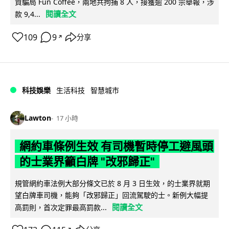
資騙局 Fun Coffee，兩地共拘捕 8 人，接獲逾 200 宗舉報，涉
閱讀全文
款 9,4...
109
9
分享
↗
科技娛樂
生活科技
智慧城市
Lawton
17 小時
網約車條例生效 有司機暫時停工避風頭
的士業界籲白牌 "改邪歸正"
規管網約車法例大部分條文已於 8 月 3 日生效，的士業界就期
望白牌車司機，能夠「改邪歸正」回流駕駛的士。新例大幅提
閱讀全文
高罰則，首次定罪最高罰款...