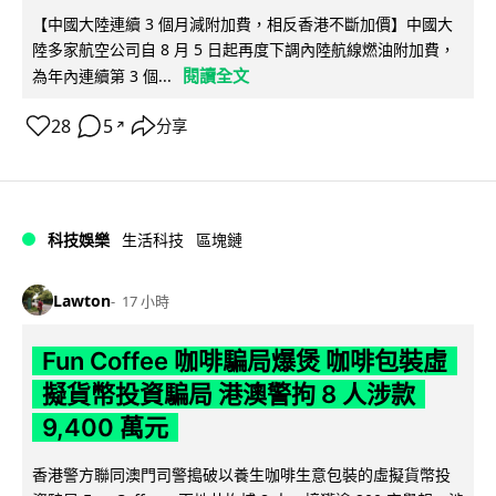
【中國大陸連續 3 個月減附加費，相反香港不斷加價】中國大
陸多家航空公司自 8 月 5 日起再度下調內陸航線燃油附加費，
閱讀全文
為年內連續第 3 個...
28
5
分享
↗
科技娛樂
生活科技
區塊鏈
Lawton
17 小時
Fun Coffee 咖啡騙局爆煲 咖啡包裝虛
擬貨幣投資騙局 港澳警拘 8 人涉款
9,400 萬元
香港警方聯同澳門司警搗破以養生咖啡生意包裝的虛擬貨幣投