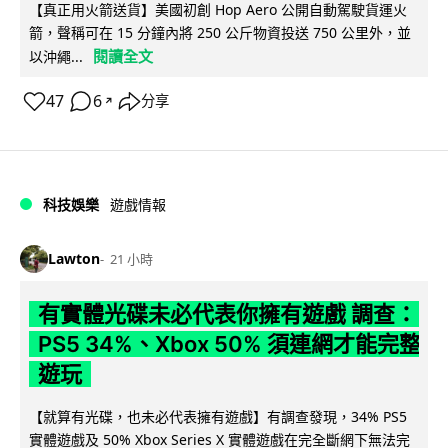
【真正用火箭送貨】美國初創 Hop Aero 公開自動駕駛貨運火
箭，聲稱可在 15 分鐘內將 250 公斤物資投送 750 公里外，並
閱讀全文
以沖繩...
47
6
分享
↗
科技娛樂
遊戲情報
Lawton
21 小時
有實體光碟未必代表你擁有遊戲 調查：
PS5 34%、Xbox 50% 須連網才能完整
遊玩
【就算有光碟，也未必代表擁有遊戲】有調查發現，34% PS5
實體遊戲及 50% Xbox Series X 實體遊戲在完全斷網下無法完