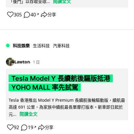
閱讀全文
「後門」以存取全球...
305
40
分享
↗
科技娛樂
生活科技
汽車科技
Lawton
1 日
Tesla Model Y 長續航後驅版抵港
YOHO MALL 率先試駕
Tesla 香港推出 Model Y Premium 長續航後輪驅動版，續航最
高達 691 公里，為家族中續航最長單摩打版本。新車即日起於
閱讀全文
元...
92
19
分享
↗