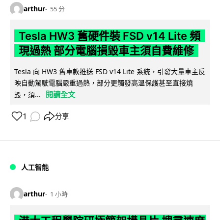
arthur
55 分
Tesla HW3 舊硬件裝 FSD v14 Lite 頻
現過熱 部分電腦損毀車主須自費維修
Tesla 向 HW3 舊車款推送 FSD v14 Lite 系統，引發大量車主反
映自動駕駛電腦嚴重過熱，部分更觸發高溫保護甚至直接燒
閱讀全文
毀，須...
1
分享
人工智能
arthur
1 小時