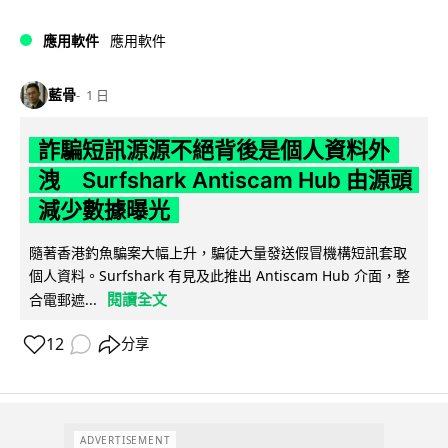
應用軟件
應用軟件
藍骨
1 日
詐騙短訊源源不絕背後是個人資料外
洩 Surfshark Antiscam Hub 由源頭
減少數據曝光
隨著香港釣魚騙案大幅上升，騙徒大量發送假冒機構短訊套取
個人資料。Surfshark 有見及此推出 Antiscam Hub 介面，整
閱讀全文
合電郵遮...
12
分享
ADVERTISEMENT