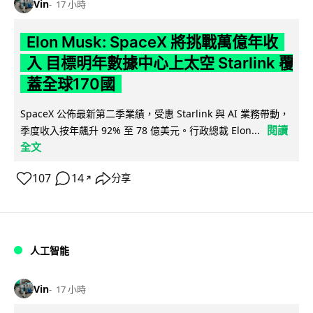
Vin
17 小時
Elon Musk: SpaceX 將挑戰萬億年收
入 目標明年數據中心上太空 Starlink 覆
蓋全球170國
SpaceX 公佈最新第二季業績，受惠 Starlink 與 AI 業務帶動，
閱讀
季度收入按年飆升 92% 至 78 億美元。行政總裁 Elon...
全文
107
14
分享
↗
人工智能
Vin
17 小時