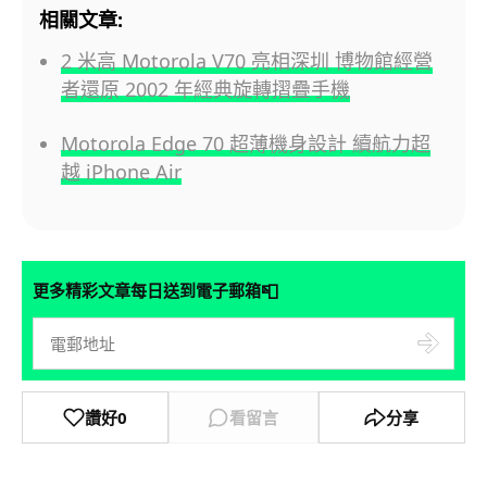
相關文章:
2 米高 Motorola V70 亮相深圳 博物館經營
者還原 2002 年經典旋轉摺疊手機
Motorola Edge 70 超薄機身設計 續航力超
越 iPhone Air
📮
更多精彩文章每日送到電子郵箱
讚好
0
看留言
分享