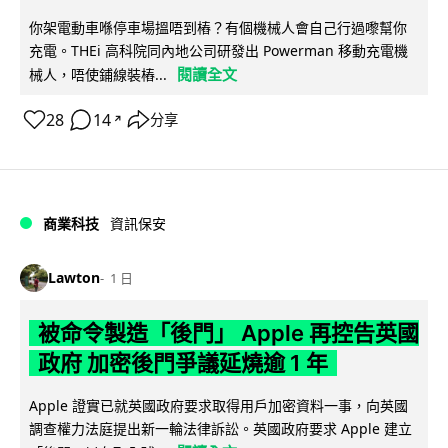
你架電動車喺停車場搵唔到樁？有個機械人會自己行過嚟幫你
充電。THEi 高科院同內地公司研發出 Powerman 移動充電機
閱讀全文
械人，唔使鋪線裝樁...
28
14
分享
↗
商業科技
資訊保安
Lawton
1 日
被命令製造「後門」 Apple 再控告英國
政府 加密後門爭議延燒逾 1 年
Apple 證實已就英國政府要求取得用戶加密資料一事，向英國
調查權力法庭提出新一輪法律訴訟。英國政府要求 Apple 建立