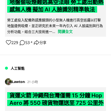
地盤偷吸煙難逃高空法眼 勞工處出動熱
感無人機 擬加 AI 人臉識別精準執法
勞工處投入配備熱感應鏡頭的小型無人機進行高空巡邏以打擊
地盤違例吸煙，並正研究於未來一年內引入 AI 人臉識別與行為
閱讀全文
分析功能，結合三大技術進一...
229
53
分享
↗
人工智能
Lawton
21 小時
貨運火箭 沖繩飛台灣僅需 15 分鐘 Hop
Aero 將 550 磅貨物運送至 725 公里外