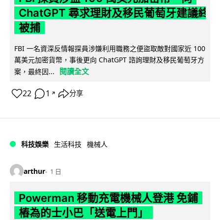
ChatGPT 尋求理財及移民葡萄牙建議終
被捕
FBI 一名資深反情報探員涉嫌利用職務之便盜取敵對國家近 100
萬美元加密貨幣，事後更向 ChatGPT 諮詢理財及移民葡萄牙方
閱讀全文
案，最終因...
22
1
分享
↗
科技娛樂
生活科技
機械人
arthur
1 日
Powerman 移動充電機械人登港 免鋪
樁為的士小巴「送電上門」