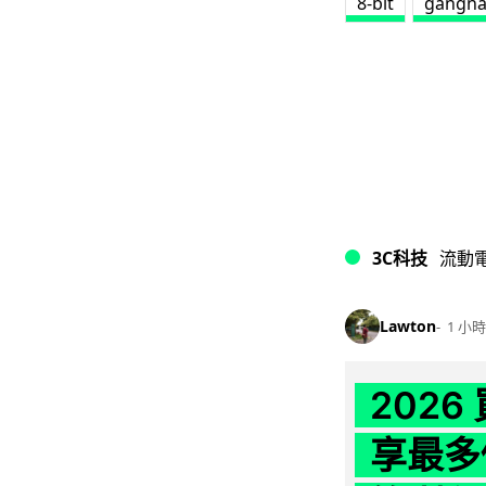
8-bit
gangna
3C科技
流動
Lawton
1 小時
202
享最多