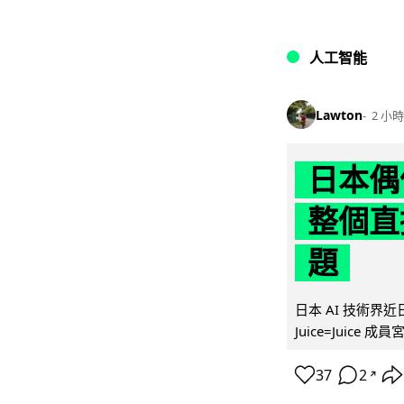
人工智能
Lawton
2 小時
日本偶
整個直
題
日本 AI 技術
Juice=Juic
37
2
↗