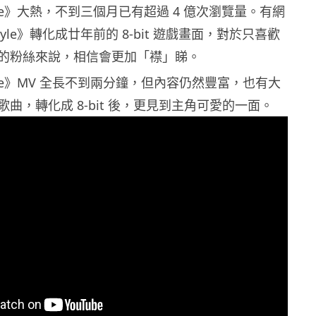
yle》大熱，不到三個月已有超過 4 億次瀏覽量。有網
yle》轉化成廿年前的 8-bit 遊戲畫面，對於只喜歡
的粉絲來說，相信會更加「襟」睇。
yle》MV 全長不到兩分鐘，但內容仍然豐富，也有大
曲，轉化成 8-bit 後，更見到主角可愛的一面。