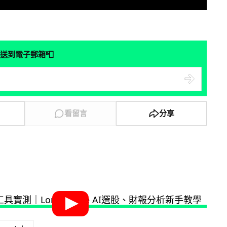
📮
送到電子郵箱
看留言
分享