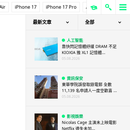
Air
iPhone 17
iPhone 17 Pro
AirPods Pro 3
Ap
最新文章
全部
人工智能
靠快閃記憶體紓緩 DRAM 不足
KIOXIA 推 XL1 記憶體...
05.08.2026
資訊保安
東華學院誤發取錄電郵 全數
11,139 名申請人一度空歡喜 ...
05.08.2026
影視娛樂
Nicolas Cage 主演未上映電影
Netflix 遺失未加...