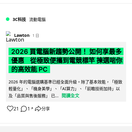
3C科技
流動電腦
Lawton
1 日
2026 買電腦新趨勢公開！ 如何享最多
優惠 從極致便攜到電競標竿 揀選啱你
的高效能 PC
2026 年的電腦選購基準已經全面升級。除了基本效能，「極致
輕量化」、「機身美學」、「AI算力」、「前瞻技術加持」以
閱讀全文
及「品質與售後服務」 已...
21
1
分享
↗