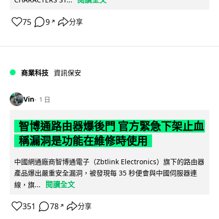
75
9
分享
↗
商業科技
資訊保安
Vin
1 日
智博通路由器爆後門 官方緊急下架止血
稱漏洞是功能在維修時使用
中國網通廠商智博通電子（Zbtlink Electronics）旗下的路由器
產品爆出嚴重安全漏洞，被發現每 35 秒便會與中國伺服器連
閱讀全文
線，旗...
351
78
分享
↗