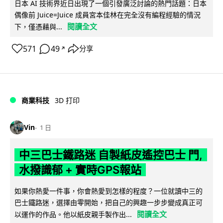
日本 AI 技術界近日出現了一個引發廣泛討論的熱門話題：日本
偶像前 Juice=Juice 成員宮本佳林在完全沒有編程經驗的情況
閱讀全文
下，僅憑藉與...
571
49
分享
↗
商業科技
3D 打印
Vin
1 日
中三巴士鐵路迷 自製紙皮遙控巴士 門,
水撥識郁 + 實時GPS報站
如果你熱愛一件事，你會熱愛到怎樣的程度？一位就讀中三的
巴士鐵路迷，選擇由零開始，把自己的興趣一步步變成真正可
閱讀全文
以運作的作品。他以紙皮親手製作出...