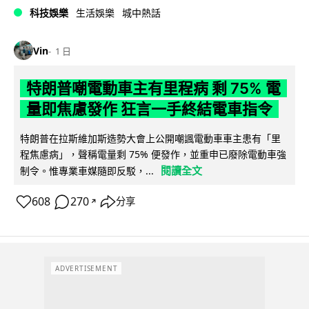
科技娛樂
生活娛樂
城中熱話
Vin
1 日
特朗普嘲電動車主有里程病 剩 75% 電
量即焦慮發作 狂言一手終結電車指令
特朗普在拉斯維加斯造勢大會上公開嘲諷電動車車主患有「里
程焦慮病」，聲稱電量剩 75% 便發作，並重申已廢除電動車強
閱讀全文
制令。惟專業車媒隨即反駁，...
608
270
分享
↗
ADVERTISEMENT