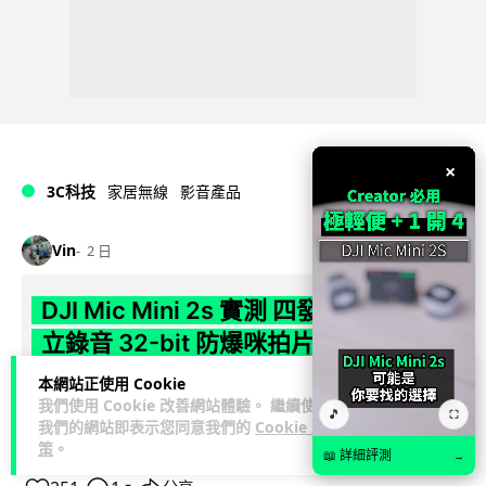
×
3C科技
家居無線
影音產品
Vin
2 日
DJI Mic Mini 2s 實測 四發一收同步獨
立錄音 32-bit 防爆咪拍片必備
本網站正使用 Cookie
DJI 最新推出的 Mic Mini 2s 無線咪支援「四發一收」分軌錄
我們使用 Cookie 改善網站體驗。 繼續使用
音，並首度下放 32-bit Float 浮點內錄功能。本文經實測其...
🎵
⛶
我們的網站即表示您同意我們的
Cookie 政
閱讀全文
策
。
📖 詳細評測
→