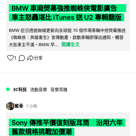
BMW 車廂熒幕強推蜘蛛俠電影廣告
車主怒轟堪比 iTunes 送 U2 專輯翻版
BMW 近日透過無線更新向全球逾 70 個市場車輛中控熒幕推送
《蜘蛛俠：英雄重生》宣傳動畫，啟動車輛即彈出通知，觸發
閱讀全文
大批車主不滿。BMW 早...
1
分享
3C科技
流動音樂
音樂耳機
藍骨
7 小時
Sony 傳推平價復刻版耳筒 沿用六年
舊款規格挑戰加價潮