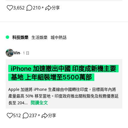
3,652
210
分享
↗
科技娛樂
生活娛樂
城中熱話
Vin
1 日
iPhone 加速撤出中國 印度成新機主要
基地 上年組裝增至5500萬部
Apple 加速將 iPhone 生產線由中國轉往印度，目標兩年內將
產量最高 50% 移至當地。印度政府推出關稅豁免及稅務優惠延
閱讀全文
長至 204...
512
237
分享
↗