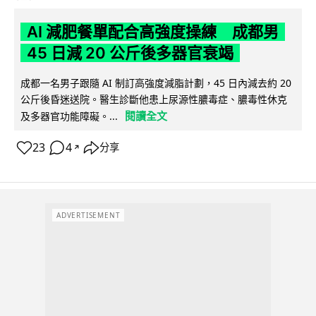
AI 減肥餐單配合高強度操練 成都男
45 日減 20 公斤後多器官衰竭
成都一名男子跟隨 AI 制訂高強度減脂計劃，45 日內減去約 20
公斤後昏迷送院。醫生診斷他患上尿源性膿毒症、膿毒性休克
閱讀全文
及多器官功能障礙。...
23
4
分享
↗
ADVERTISEMENT