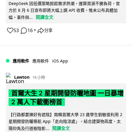
DeepSeek 因低價策略掀起需求熱潮，運算資源不勝負荷，官
方於 8 月 6 日宣布即將大幅上調 API 收費，惟未公布具體加
閱讀全文
幅。事件與...
53
16
分享
↗
iOS App
應用軟件
應用軟件
Lawton
16 小時
首爾大生 2 星期開發防曬地圖 一日暴增
2 萬人下載衝榜首
【行路都要揀好有遮陰】南韓首爾大學 23 歲學生劉敏俊利用 2
星期開發防曬導航 App「走向陰涼處」，結合建築物高度、太
閱讀全文
陽仰角及行道樹陰影...