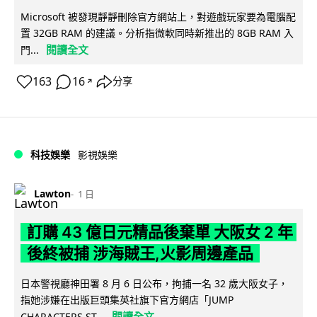
Microsoft 被發現靜靜刪除官方網站上，對遊戲玩家要為電腦配
置 32GB RAM 的建議。分析指微軟同時新推出的 8GB RAM 入
閱讀全文
門...
163
16
分享
↗
科技娛樂
影視娛樂
Lawton
1 日
訂購 43 億日元精品後棄單 大阪女 2 年
後終被捕 涉海賊王,火影周邊產品
日本警視廳神田署 8 月 6 日公布，拘捕一名 32 歲大阪女子，
指她涉嫌在出版巨頭集英社旗下官方網店「JUMP
閱讀全文
CHARACTERS ST...