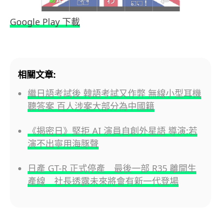
Google Play 下載
相關文章:
繼日語考試後 韓語考試又作弊 無線小型耳機
聽答案 百人涉案大部分為中國籍
《揭密日》堅拒 AI 演員自創外星語 導演:若
演不出寧用海豚聲
日產 GT-R 正式停產 最後一部 R35 離開生
產線 社長透露未來將會有新一代登場