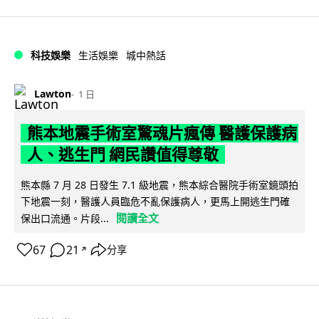
科技娛樂
生活娛樂
城中熱話
Lawton
1 日
熊本地震手術室驚魂片瘋傳 醫護保護病
人、逃生門 網民讚值得尊敬
熊本縣 7 月 28 日發生 7.1 級地震，熊本綜合醫院手術室鏡頭拍
下地震一刻，醫護人員臨危不亂保護病人，更馬上開逃生門確
閱讀全文
保出口流通。片段...
67
21
分享
↗