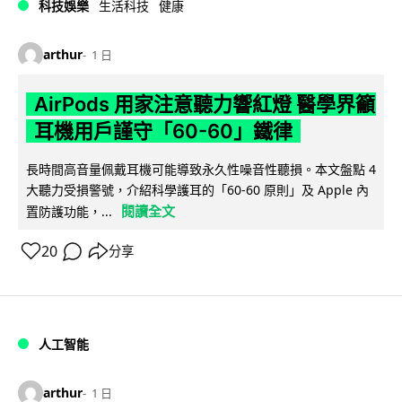
科技娛樂
生活科技
健康
arthur
1 日
AirPods 用家注意聽力響紅燈 醫學界籲
耳機用戶謹守「60-60」鐵律
長時間高音量佩戴耳機可能導致永久性噪音性聽損。本文盤點 4
大聽力受損警號，介紹科學護耳的「60-60 原則」及 Apple 內
閱讀全文
置防護功能，...
20
分享
人工智能
arthur
1 日