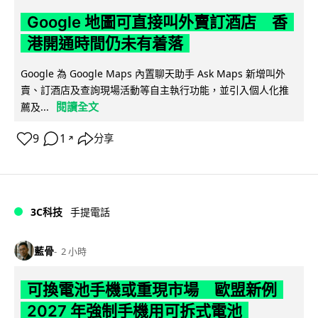
Google 地圖可直接叫外賣訂酒店 香
港開通時間仍未有着落
Google 為 Google Maps 內置聊天助手 Ask Maps 新增叫外
賣、訂酒店及查詢現場活動等自主執行功能，並引入個人化推
閱讀全文
薦及...
9
1
分享
↗
3C科技
手提電話
藍骨
2 小時
可換電池手機或重現市場 歐盟新例
2027 年強制手機用可拆式電池