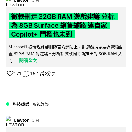
Lawton
2 日
微軟刪走 32GB RAM 遊戲建議 分析:
為 8GB Surface 銷售鋪路 連自家
Copilot+ 門檻也未到
Microsoft 被發現靜靜刪除官方網站上，對遊戲玩家要為電腦配
置 32GB RAM 的建議。分析指微軟同時新推出的 8GB RAM 入
閱讀全文
門...
171
16
分享
↗
科技娛樂
影視娛樂
Lawton
2 日