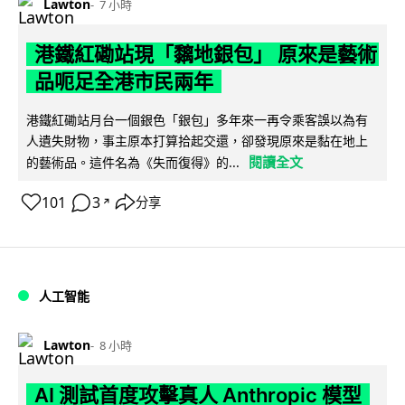
Lawton
7 小時
港鐵紅磡站現「黐地銀包」 原來是藝術
品呃足全港市民兩年
港鐵紅磡站月台一個銀色「銀包」多年來一再令乘客誤以為有
人遺失財物，事主原本打算拾起交還，卻發現原來是黏在地上
閱讀全文
的藝術品。這件名為《失而復得》的...
101
3
分享
↗
人工智能
Lawton
8 小時
AI 測試首度攻擊真人 Anthropic 模型