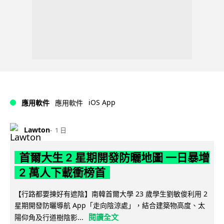
iOS App
應用軟件
應用軟件
Lawton
1 日
首爾大生 2 星期開發防曬地圖 一日暴增
2 萬人下載衝榜首
【行路都要揀好有遮陰】南韓首爾大學 23 歲學生劉敏俊利用 2
星期開發防曬導航 App「走向陰涼處」，結合建築物高度、太
閱讀全文
陽仰角及行道樹陰影...