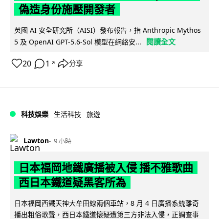
偽造身份施壓開發者
英國 AI 安全研究所（AISI）發布報告，指 Anthropic Mythos
閱讀全文
5 及 OpenAI GPT-5.6-Sol 模型在網絡安...
20
1
分享
↗
科技娛樂
生活科技
旅遊
Lawton
9 小時
日本福岡地鐵廣播被入侵 播不雅歌曲
西日本鐵道疑黑客所為
日本福岡西鐵天神大牟田線兩個車站，8 月 4 日廣播系統離奇
播出粗俗歌聲，西日本鐵道懷疑遭第三方非法入侵，正調查事