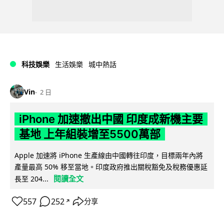
科技娛樂
生活娛樂
城中熱話
Vin
2 日
iPhone 加速撤出中國 印度成新機主要
基地 上年組裝增至5500萬部
Apple 加速將 iPhone 生產線由中國轉往印度，目標兩年內將
產量最高 50% 移至當地。印度政府推出關稅豁免及稅務優惠延
閱讀全文
長至 204...
557
252
分享
↗