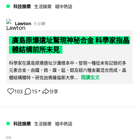
科技娛樂
生活娛樂
城中熱話
Lawton
5 小時
廣島原爆遺址驚現神秘合金 科學家指晶
體結構前所未見
科學家在廣島原爆遺址沙灘樣本中，發現一種從未有記錄的多
元素合金，由鐵、鉻、鎳、錳、鉬及鋁六種金屬混合而成，晶
閱讀全文
體結構獨特。研究由佛羅倫斯大學...
103
15
分享
↗
科技娛樂
生活娛樂
城中熱話