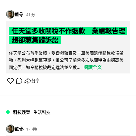
藍骨
41 分
任天堂多收關稅不作退款 業績報告理
想卻惹集體訴訟
任天堂公布首季業績，受遊戲熱賣及一筆美國退還關稅款項帶
動，盈利大幅跑贏預期。惟公司早前曾多次以關稅為由調高美
閱讀全文
國定價，如今關稅被裁定違法並全數...
分享
科技娛樂
生活科技
藍骨
1 小時