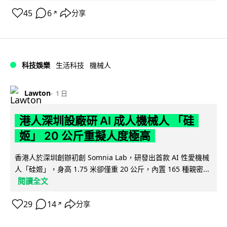
45
6
分享
↗
科技娛樂
生活科技
機械人
Lawton
1 日
港人深圳設廠研 AI 成人機械人 「硅
姬」 20 公斤重擬人度極高
香港人於深圳創辦初創 Somnia Lab，研發出首款 AI 性愛機械
人「硅姬」，身高 1.75 米卻僅重 20 公斤，內置 165 種親密...
閱讀全文
29
14
分享
↗