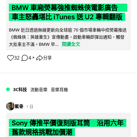
BMW 車廂熒幕強推蜘蛛俠電影廣告
車主怒轟堪比 iTunes 送 U2 專輯翻版
BMW 近日透過無線更新向全球逾 70 個市場車輛中控熒幕推送
《蜘蛛俠：英雄重生》宣傳動畫，啟動車輛即彈出通知，觸發
閱讀全文
大批車主不滿。BMW 早...
32
4
分享
↗
3C科技
流動音樂
音樂耳機
藍骨
1 日
Sony 傳推平價復刻版耳筒 沿用六年
舊款規格挑戰加價潮