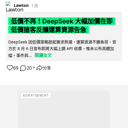
Lawton
1 日
低價不再！DeepSeek 大幅加價在即
低價搶客反釀運算資源告急
DeepSeek 因低價策略掀起需求熱潮，運算資源不勝負荷，官
方於 8 月 6 日宣布即將大幅上調 API 收費，惟未公布具體加
閱讀全文
幅。事件與...
69
20
分享
↗
ADVERTISEMENT