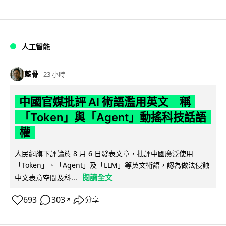
人工智能
藍骨
23 小時
中國官媒批評 AI 術語濫用英文 稱
「Token」與「Agent」動搖科技話語
權
人民網旗下評論於 8 月 6 日發表文章，批評中國廣泛使用
「Token」、「Agent」及「LLM」等英文術語，認為做法侵蝕
閱讀全文
中文表意空間及科...
693
303
分享
↗