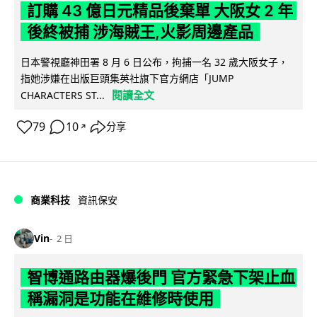
訂購 43 億日元精品後棄單 大阪女 2 年
後終被捕 涉海賊王,火影周邊產品
日本警視廳神田署 8 月 6 日公布，拘捕一名 32 歲大阪女子，
指她涉嫌在出版巨頭集英社旗下官方網店「JUMP
閱讀全文
CHARACTERS ST...
79
10
分享
↗
商業科技
資訊保安
Vin
2 日
智博通路由器爆後門 官方緊急下架止血
稱漏洞是功能在維修時使用