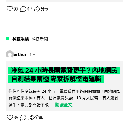
97
4
分享
↗
科技娛樂
科技新聞
arthur
1 日
冷氣 24 小時長開電費更平？內地網民
自測結果兩極 專家拆解慳電邏輯
你信唔信冷氣長開 24 小時，電費反而平過開開關關？內地網民
實測結果兩極，有人一個月電費只需 118 元人民幣，有人飆到
閱讀全文
過千。電力部門話不能...
39
分享