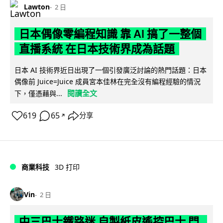
Lawton
2 日
日本偶像零編程知識 靠 AI 搞了一整個
直播系統 在日本技術界成為話題
日本 AI 技術界近日出現了一個引發廣泛討論的熱門話題：日本
偶像前 Juice=Juice 成員宮本佳林在完全沒有編程經驗的情況
閱讀全文
下，僅憑藉與...
619
65
分享
↗
商業科技
3D 打印
Vin
2 日
中三巴士鐵路迷 自製紙皮遙控巴士 門,