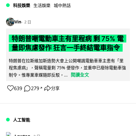
科技娛樂
生活娛樂
城中熱話
Vin
2 日
特朗普嘲電動車主有里程病 剩 75% 電
量即焦慮發作 狂言一手終結電車指令
特朗普在拉斯維加斯造勢大會上公開嘲諷電動車車主患有「里
程焦慮病」，聲稱電量剩 75% 便發作，並重申已廢除電動車強
閱讀全文
制令。惟專業車媒隨即反駁，...
639
279
分享
↗
人工智能