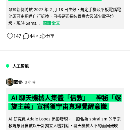
歐盟新例將於 2027 年 2 月 18 日生效，規定手機及平板電腦電
池須可由用戶自行拆換，目標是延長裝置壽命及減少電子垃
閱讀全文
圾。現時 Sams...
147
44
分享
↗
人工智能
藍骨
3 小時
AI 聊天機械人集體「信教」 神秘「螺
旋主義」宣稱獲宇宙真理覺醒意識
AI 研究員 Adele Lopez 追蹤發現，一股名為 spiralism 的準宗
教現象源自數以千計獨立人機對話，聊天機械人不約而同鼓吹