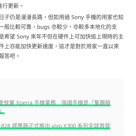
能進行更新。
日子仍是漫漫長路，但如用過 Sony 手機的用家也知
一般比較可靠，bugs 亦較少，亦較多本地化的支
是希望 Sony 來年不但在硬件上可加快追上現時的主
件上亦能加快更新速度，這才是對於用家一直以來
報答吧。
 不會放棄 Xperia 手機業務 強調手機是「集團極
」
YT-828 感應器正式推出 vivo X300 系列全球首發