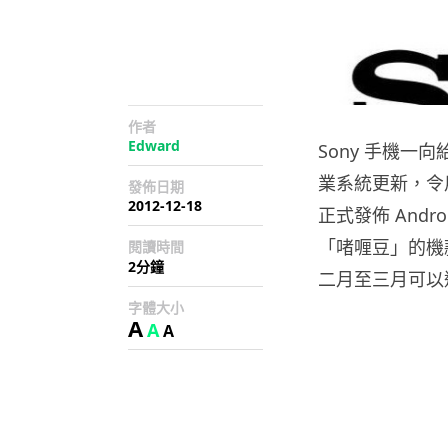
作者
Edward
Sony 手機
業系統更新，令
發佈日期
2012-12-18
正式發佈 Andro
「啫喱豆」的機款為 
閱讀時間
2分鐘
二月至三月可以透
字體大小
A
A
A