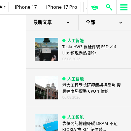
Air
iPhone 17
iPhone 17 Pro
AirPods Pro 3
Ap
最新文章
全部
人工智能
Tesla HW3 舊硬件裝 FSD v14
Lite 頻現過熱 部分...
06.08.2026
人工智能
港大工程學院研極簡架構晶片 搜
尋速度勝標準 CPU 1 億倍
06.08.2026
人工智能
靠快閃記憶體紓緩 DRAM 不足
KIOXIA 推 XL1 記憶體...