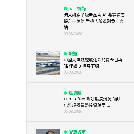
人工智能
港大研原子級新晶片 AI 搜尋速度
提升一億倍 手機人臉識別免上雲
端
05.08.2026
旅遊
中國大陸航線燃油附加費今日再
降 連續 3 個月下調
05.08.2026
區塊鏈
Fun Coffee 咖啡騙局爆煲 咖啡
包裝虛擬貨幣投資騙局 ...
05.08.2026
智慧城市