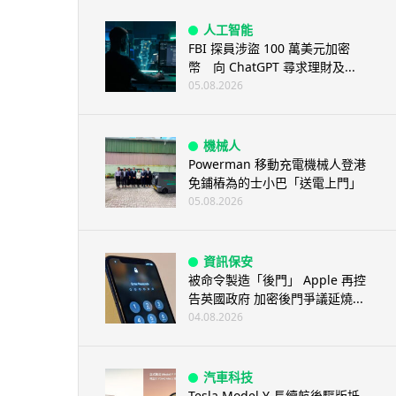
人工智能
FBI 探員涉盜 100 萬美元加密
幣 向 ChatGPT 尋求理財及...
05.08.2026
機械人
Powerman 移動充電機械人登港
免鋪樁為的士小巴「送電上門」
05.08.2026
資訊保安
被命令製造「後門」 Apple 再控
告英國政府 加密後門爭議延燒...
04.08.2026
汽車科技
Tesla Model Y 長續航後驅版抵