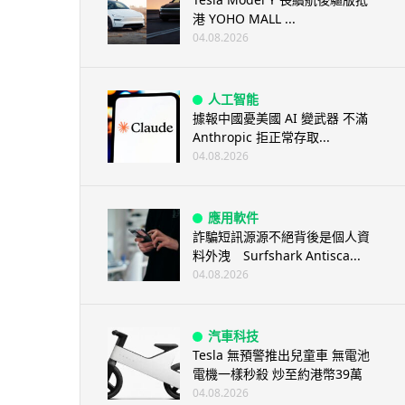
港 YOHO MALL ...
04.08.2026
人工智能
據報中國憂美國 AI 變武器 不滿
Anthropic 拒正常存取...
04.08.2026
應用軟件
詐騙短訊源源不絕背後是個人資
料外洩 Surfshark Antisca...
04.08.2026
汽車科技
Tesla 無預警推出兒童車 無電池
電機一樣秒殺 炒至約港幣39萬
04.08.2026