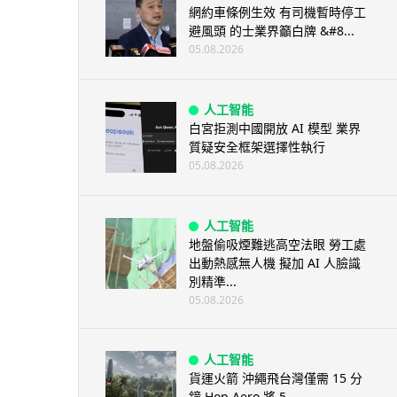
網約車條例生效 有司機暫時停工
避風頭 的士業界籲白牌 &#8...
05.08.2026
人工智能
白宮拒測中國開放 AI 模型 業界
質疑安全框架選擇性執行
05.08.2026
人工智能
地盤偷吸煙難逃高空法眼 勞工處
出動熱感無人機 擬加 AI 人臉識
別精準...
05.08.2026
人工智能
貨運火箭 沖繩飛台灣僅需 15 分
鐘 Hop Aero 將 5...