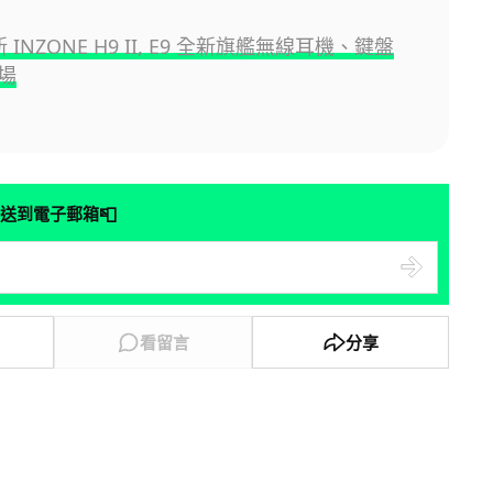
新 INZONE H9 II, E9 全新旗艦無線耳機、鍵盤
場
📮
送到電子郵箱
看留言
分享