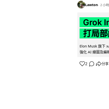
Lawton
2 小時
Grok 
打局部
Elon Musk 旗下 x
強化 AI 繪圖及編輯.
2
分享