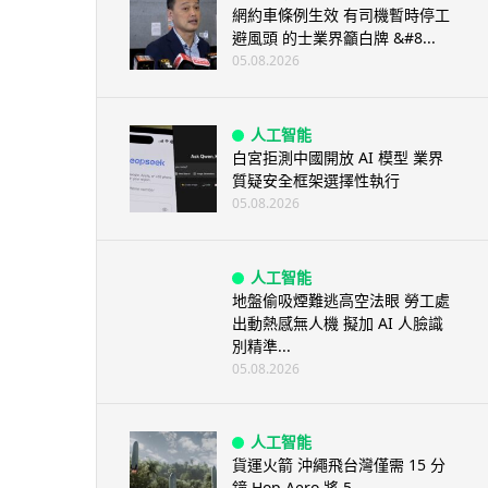
網約車條例生效 有司機暫時停工
避風頭 的士業界籲白牌 &#8...
05.08.2026
人工智能
白宮拒測中國開放 AI 模型 業界
質疑安全框架選擇性執行
05.08.2026
人工智能
地盤偷吸煙難逃高空法眼 勞工處
出動熱感無人機 擬加 AI 人臉識
別精準...
05.08.2026
人工智能
貨運火箭 沖繩飛台灣僅需 15 分
鐘 Hop Aero 將 5...