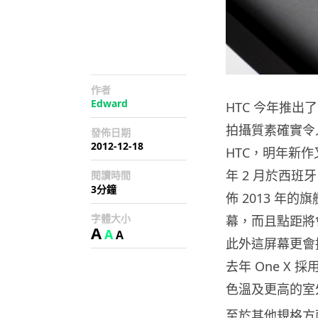
作者
Edward
HTC 今年推出
拍攝質素確實令
發佈日期
2012-12-18
HTC，明年新
年 2 月於西班牙巴
閱讀時間
3分鐘
佈 2013 年的
字體大小
幕，而且點距將會高
A
A
A
此外這屏幕更會採
去年 One X 
色溫及更高的室
至於其他規格方面