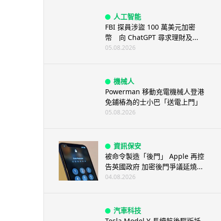
人工智能
FBI 探員涉盜 100 萬美元加密
幣 向 ChatGPT 尋求理財及...
05.08.2026
機械人
Powerman 移動充電機械人登港
免鋪樁為的士小巴「送電上門」
05.08.2026
資訊保安
被命令製造「後門」 Apple 再控
告英國政府 加密後門爭議延燒...
04.08.2026
汽車科技
Tesla Model Y 長續航後驅版抵