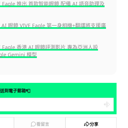
VE Eagle 推出 首款智能眼鏡 配備 AI 語音助理及
 AI 眼鏡 VIVE Eagle 第一身相機+翻譯將支援廣
VE Eagle 香港 AI 眼鏡評測影片 專為亞洲人設
le Gemini 模型
📮
送到電子郵箱
看留言
分享