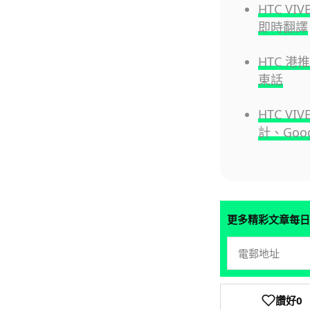
HTC VI
即時翻譯
HTC 港推
東話
HTC VI
計、Goog
更多精彩文章每日
讚好
0