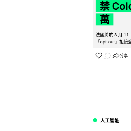
禁 Co
萬
法國將於 8 月 
「opt-out」拒
分享
人工智能