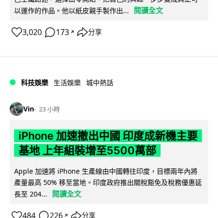
閱讀全文
以運作的作品。他以紙皮親手製作出...
3,020
173
分享
↗
科技娛樂
生活娛樂
城中熱話
Vin
23 小時
iPhone 加速撤出中國 印度成新機主要
基地 上年組裝增至5500萬部
Apple 加速將 iPhone 生產線由中國轉往印度，目標兩年內將
產量最高 50% 移至當地。印度政府推出關稅豁免及稅務優惠延
閱讀全文
長至 204...
484
226
分享
↗