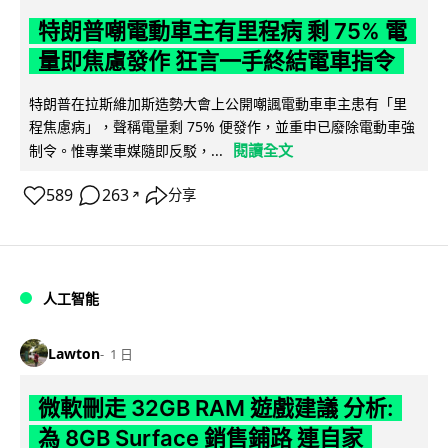
特朗普嘲電動車主有里程病 剩 75% 電
量即焦慮發作 狂言一手終結電車指令
特朗普在拉斯維加斯造勢大會上公開嘲諷電動車車主患有「里
程焦慮病」，聲稱電量剩 75% 便發作，並重申已廢除電動車強
閱讀全文
制令。惟專業車媒隨即反駁，...
589
263
分享
↗
人工智能
Lawton
1 日
微軟刪走 32GB RAM 遊戲建議 分析:
為 8GB Surface 銷售鋪路 連自家