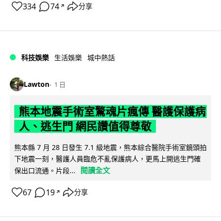
334
74
分享
↗
科技娛樂
生活娛樂
城中熱話
Lawton
1 日
熊本地震手術室驚魂片瘋傳 醫護保護病
人、逃生門 網民讚值得尊敬
熊本縣 7 月 28 日發生 7.1 級地震，熊本綜合醫院手術室鏡頭拍
下地震一刻，醫護人員臨危不亂保護病人，更馬上開逃生門確
閱讀全文
保出口流通。片段...
67
19
分享
↗