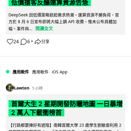
低價搶客反釀運算資源告急
DeepSeek 因低價策略掀起需求熱潮，運算資源不勝負荷，官
方於 8 月 6 日宣布即將大幅上調 API 收費，惟未公布具體加
閱讀全文
幅。事件與...
24
6
分享
↗
iOS App
應用軟件
應用軟件
Lawton
5 小時
首爾大生 2 星期開發防曬地圖 一日暴增
2 萬人下載衝榜首
【行路都要揀好有遮陰】南韓首爾大學 23 歲學生劉敏俊利用 2