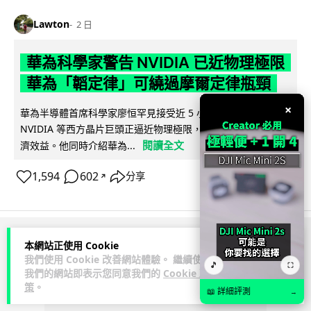
Lawton
2 日
華為科學家警告 NVIDIA 已近物理極限
華為「韜定律」可繞過摩爾定律瓶頸
×
華為半導體首席科學家廖恒罕見接受近 5 小時專訪，警告
NVIDIA 等西方晶片巨頭正逼近物理極限，傳統製程升級已失經
閱讀全文
濟效益。他同時介紹華為...
1,594
602
分享
↗
ADVERTISEMENT
本網站正使用 Cookie
我們使用 Cookie 改善網站體驗。 繼續使用
🎵
⛶
我們的網站即表示您同意我們的
Cookie 政
策
。
📖 詳細評測
→