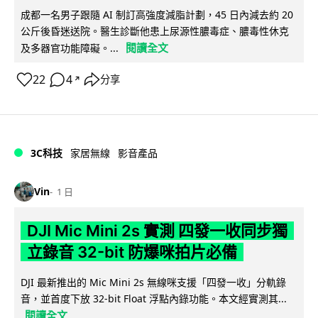
成都一名男子跟隨 AI 制訂高強度減脂計劃，45 日內減去約 20
公斤後昏迷送院。醫生診斷他患上尿源性膿毒症、膿毒性休克
閱讀全文
及多器官功能障礙。...
22
4
分享
↗
3C科技
家居無線
影音產品
Vin
1 日
DJI Mic Mini 2s 實測 四發一收同步獨
立錄音 32-bit 防爆咪拍片必備
DJI 最新推出的 Mic Mini 2s 無線咪支援「四發一收」分軌錄
音，並首度下放 32-bit Float 浮點內錄功能。本文經實測其...
閱讀全文