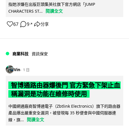
指她涉嫌在出版巨頭集英社旗下官方網店「JUMP
閱讀全文
CHARACTERS ST...
67
9
分享
↗
商業科技
資訊保安
Vin
1 日
智博通路由器爆後門 官方緊急下架止血
稱漏洞是功能在維修時使用
中國網通廠商智博通電子（Zbtlink Electronics）旗下的路由器
產品爆出嚴重安全漏洞，被發現每 35 秒便會與中國伺服器連
閱讀全文
線，旗...