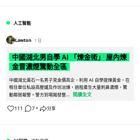
人工智能
Lawton
1 日
中國湖北男自學 AI 「煉金術」 屋內煉
金冒濃煙驚動全區
中國湖北黃石一名男子見金價高企，利用 AI 自學提煉黃金，在
租住單位私設高壓爐及作坊冶煉，過程產生大量刺鼻濃煙，驚
閱讀全文
動鄰居報警。警方到場揭發整...
111
7
分享
↗