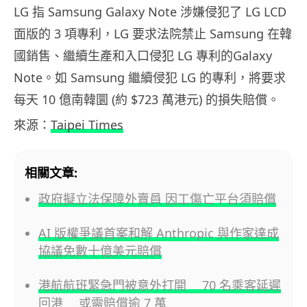
LG 指 Samsung Galaxy Note 涉嫌侵犯了 LG LCD
面版的 3 項專利，LG 要求法院禁止 Samsung 在韓
國銷售、繼續生產和入口侵犯 LG 專利的Galaxy
Note。如 Samsung 繼續侵犯 LG 的專利，將要求
每天 10 億南韓圜 (約 $723 萬港元) 的損失賠償。
來源：
Taipei Times
相關文章:
政府擬立法保障外賣員 因工傷亡平台須賠償
AI 版權爭議首案和解 Anthropic 與作家達成
協議免數十億美元賠償
港航航班緊急門被意外打開 70 名乘客延遲
回港 或需賠償逾 7 萬