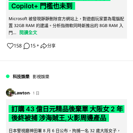
Copilot+ 門檻也未到
Microsoft 被發現靜靜刪除官方網站上，對遊戲玩家要為電腦配
置 32GB RAM 的建議。分析指微軟同時新推出的 8GB RAM 入
閱讀全文
門...
158
15
分享
↗
科技娛樂
影視娛樂
Lawton
1 日
訂購 43 億日元精品後棄單 大阪女 2 年
後終被捕 涉海賊王,火影周邊產品
日本警視廳神田署 8 月 6 日公布，拘捕一名 32 歲大阪女子，