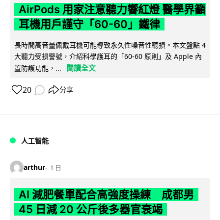
AirPods 用家注意聽力響紅燈 醫學界籲
耳機用戶謹守「60-60」鐵律
長時間高音量佩戴耳機可能導致永久性噪音性聽損。本文盤點 4
大聽力受損警號，介紹科學護耳的「60-60 原則」及 Apple 內
閱讀全文
置防護功能，...
20
分享
人工智能
arthur
1 日
AI 減肥餐單配合高強度操練 成都男
45 日減 20 公斤後多器官衰竭