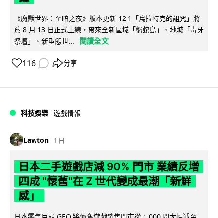
《魔獸世界：至暗之夜》版本更新 12.1「烏拉特克的詛咒」將
於 8 月 13 日正式上線，帶來全新區域「盤蛇島」、地城「毒牙
閱讀全文
祭壇」、新型態世...
116
分享
科技娛樂
遊戲情報
Lawton
1 日
日本二手遊戲店減 90% 門市 業績反增
四成 "懷舊"在 Z 世代變成最潮「新鮮
感」
日本零售巨頭 GEO 將懷舊遊戲銷售門市從 1,000 間大幅減至