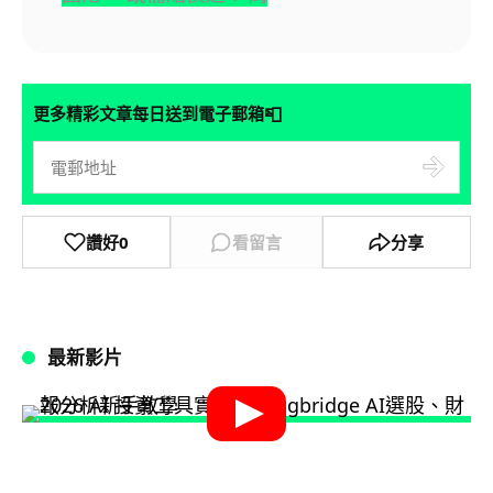
📮
更多精彩文章每日送到電子郵箱
讚好
0
看留言
分享
最新影片