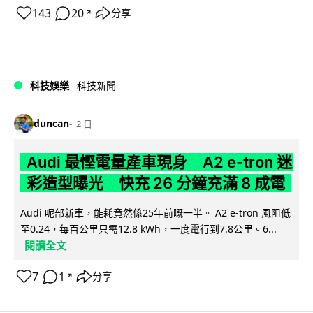
143
20
分享
↗
科技娛樂
科技新聞
duncan
2 日
Audi 最慳電量產車現身 A2 e-tron 迷
彩造型曝光 快充 26 分鐘充滿 8 成電
Audi 呢部新車，能耗竟然係25年前嘅一半。 A2 e-tron 風阻低
至0.24，每百公里只需12.8 kWh，一度電行到7.8公里。6...
閱讀全文
7
1
分享
↗