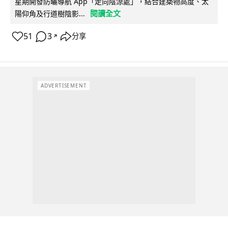
星期開發防曬導航 App「走向陰涼處」，結合建築物高度、太
閱讀全文
陽仰角及行道樹陰影...
51
3
分享
↗
ADVERTISEMENT