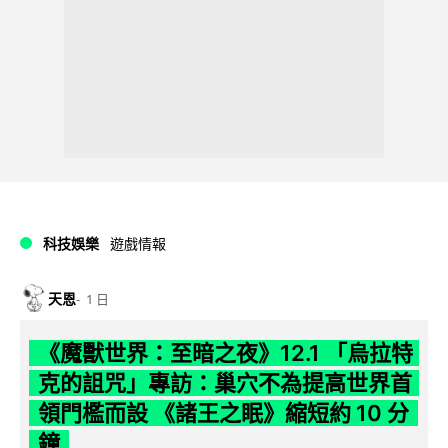
科技娛樂
遊戲情報
天恩
1 日
《魔獸世界：至暗之夜》12.1 「烏拉特
克的詛咒」專訪：巢穴不為提高世界首
領門檻而設 《諸王之眠》縮短約 10 分
鐘