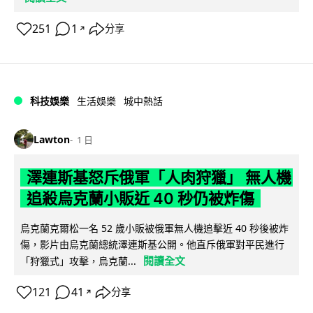
251
1
分享
↗
科技娛樂
生活娛樂
城中熱話
Lawton
1 日
澤連斯基怒斥俄軍「人肉狩獵」 無人機
追殺烏克蘭小販近 40 秒仍被炸傷
烏克蘭克爾松一名 52 歲小販被俄軍無人機追擊近 40 秒後被炸
傷，影片由烏克蘭總統澤連斯基公開。他直斥俄軍對平民進行
閱讀全文
「狩獵式」攻擊，烏克蘭...
121
41
分享
↗