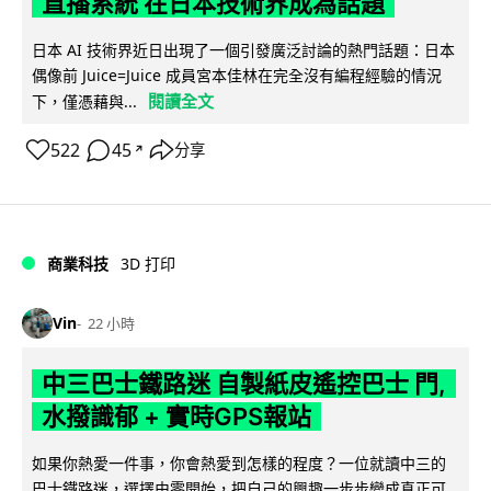
直播系統 在日本技術界成為話題
日本 AI 技術界近日出現了一個引發廣泛討論的熱門話題：日本
偶像前 Juice=Juice 成員宮本佳林在完全沒有編程經驗的情況
閱讀全文
下，僅憑藉與...
522
45
分享
↗
商業科技
3D 打印
Vin
22 小時
中三巴士鐵路迷 自製紙皮遙控巴士 門,
水撥識郁 + 實時GPS報站
如果你熱愛一件事，你會熱愛到怎樣的程度？一位就讀中三的
巴士鐵路迷，選擇由零開始，把自己的興趣一步步變成真正可