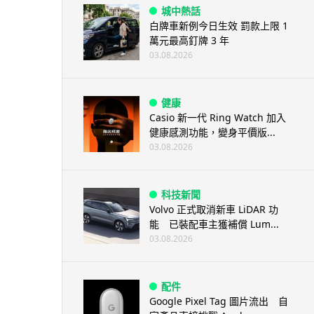
城中熱話
白牌車新例今日生效 罰款上限 1
萬元最高釘牌 3 年
03.08.2026
健康
Casio 新一代 Ring Watch 加入
健康感測功能，變身平價版...
03.08.2026
科技新聞
Volvo 正式取消新車 LiDAR 功
能 已裝配車主獲補償 Lum...
03.08.2026
配件
Google Pixel Tag 圖片流出 自