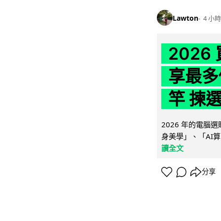
Lawton
4 小時
202
享最多
竿 揀
2026 年的電
身美學」、「AI算
讀全文
分享