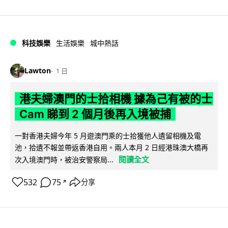
科技娛樂
生活娛樂
城中熱話
Lawton
1 日
港夫婦澳門的士拾相機 據為己有被的士
Cam 睇到 2 個月後再入境被捕
一對香港夫婦今年 5 月遊澳門乘的士拾獲他人遺留相機及電
池，拾遺不報並帶返香港自用。兩人本月 2 日經港珠澳大橋再
閱讀全文
次入境澳門時，被治安警察局...
532
75
分享
↗