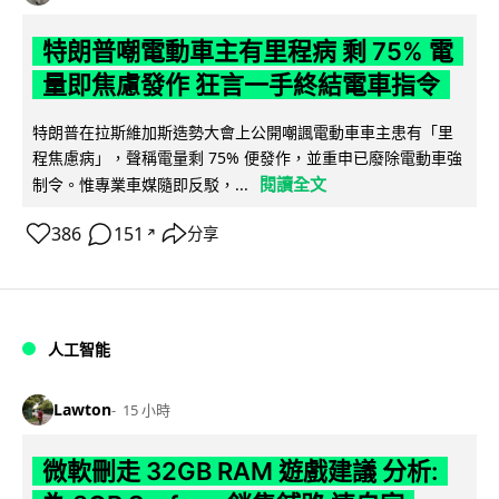
特朗普嘲電動車主有里程病 剩 75% 電
量即焦慮發作 狂言一手終結電車指令
特朗普在拉斯維加斯造勢大會上公開嘲諷電動車車主患有「里
程焦慮病」，聲稱電量剩 75% 便發作，並重申已廢除電動車強
閱讀全文
制令。惟專業車媒隨即反駁，...
386
151
分享
↗
人工智能
Lawton
15 小時
微軟刪走 32GB RAM 遊戲建議 分析: