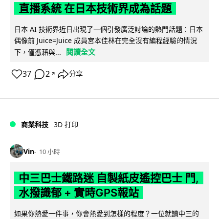
直播系統 在日本技術界成為話題
日本 AI 技術界近日出現了一個引發廣泛討論的熱門話題：日本
偶像前 Juice=Juice 成員宮本佳林在完全沒有編程經驗的情況
閱讀全文
下，僅憑藉與...
37
2
分享
↗
商業科技
3D 打印
Vin
10 小時
中三巴士鐵路迷 自製紙皮遙控巴士 門,
水撥識郁 + 實時GPS報站
如果你熱愛一件事，你會熱愛到怎樣的程度？一位就讀中三的