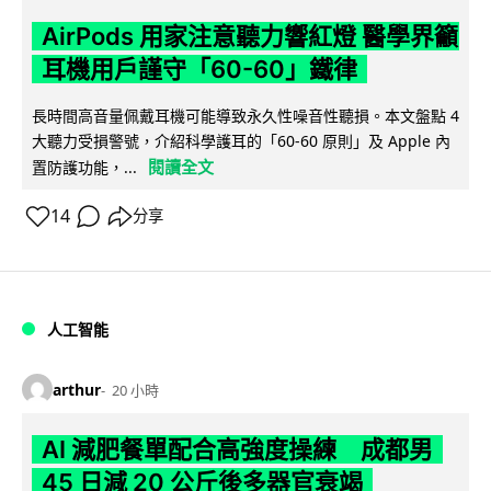
AirPods 用家注意聽力響紅燈 醫學界籲
耳機用戶謹守「60-60」鐵律
長時間高音量佩戴耳機可能導致永久性噪音性聽損。本文盤點 4
大聽力受損警號，介紹科學護耳的「60-60 原則」及 Apple 內
閱讀全文
置防護功能，...
14
分享
人工智能
arthur
20 小時
AI 減肥餐單配合高強度操練 成都男
45 日減 20 公斤後多器官衰竭