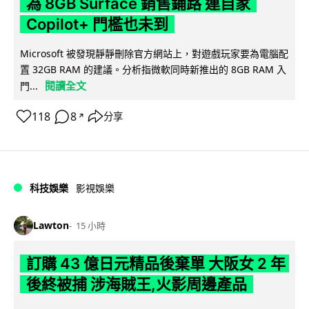
為 8GB Surface 銷售鋪路 連自家
Copilot+ 門檻也未到
Microsoft 被發現靜靜刪除官方網站上，對遊戲玩家要為電腦配
置 32GB RAM 的建議。分析指微軟同時新推出的 8GB RAM 入
閱讀全文
門...
118
8
分享
↗
科技娛樂
影視娛樂
Lawton
15 小時
訂購 43 億日元精品後棄單 大阪女 2 年
後終被捕 涉海賊王,火影周邊產品