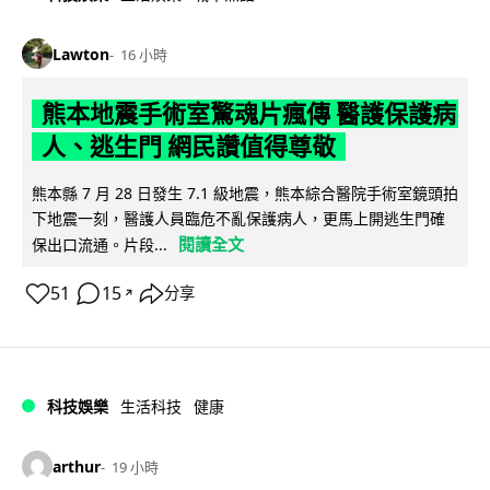
Lawton
16 小時
熊本地震手術室驚魂片瘋傳 醫護保護病
人、逃生門 網民讚值得尊敬
熊本縣 7 月 28 日發生 7.1 級地震，熊本綜合醫院手術室鏡頭拍
下地震一刻，醫護人員臨危不亂保護病人，更馬上開逃生門確
閱讀全文
保出口流通。片段...
51
15
分享
↗
科技娛樂
生活科技
健康
arthur
19 小時