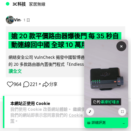
3C科技
家居無線
Vin
1 日
逾 20 款平價路由器爆後門 每 35 秒自
動連線回中國 全球 10 萬用家私隱堪憂
×
網絡安全公司 VulnCheck 揭發中國智博通電子（Zbtlink）生產
閱
的 20 多款路由器內置後門程式「Endlessdoors」（無盡...
讀全文
964
221
分享
↗
本網站正使用 Cookie
我們使用 Cookie 改善網站體驗。 繼續使用
🎵
⛶
ADVERTISEMENT
我們的網站即表示您同意我們的
Cookie 政
策
。
📖 詳細評測
→