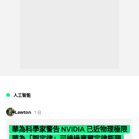
人工智能
Lawton
1 日
華為科學家警告 NVIDIA 已近物理極限
華為「韜定律」可繞過摩爾定律瓶頸