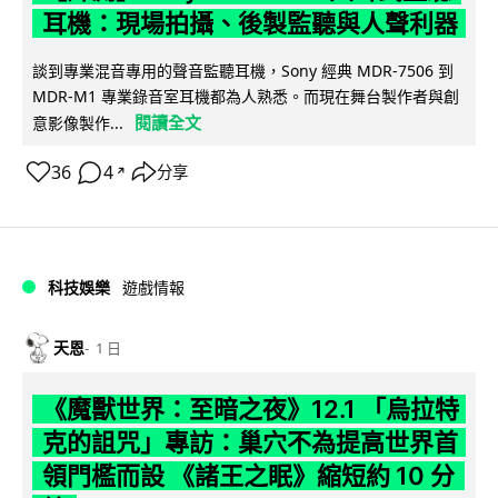
耳機：現場拍攝、後製監聽與人聲利器
談到專業混音專用的聲音監聽耳機，Sony 經典 MDR-7506 到
MDR-M1 專業錄音室耳機都為人熟悉。而現在舞台製作者與創
閱讀全文
意影像製作...
36
4
分享
↗
科技娛樂
遊戲情報
天恩
1 日
《魔獸世界：至暗之夜》12.1 「烏拉特
克的詛咒」專訪：巢穴不為提高世界首
領門檻而設 《諸王之眠》縮短約 10 分