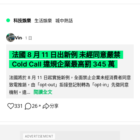
科技娛樂
生活娛樂
城中熱話
Vin
1 日
法國 8 月 11 日出新例 未經同意嚴禁
Cold Call 違規企業最高罰 345 萬
法國將於 8 月 11 日起實施新例，全面禁止企業未經消費者同意
致電推銷，由「opt-out」拒接登記制轉為「opt-in」先徵同意
閱讀全文
機制。違...
331
26
分享
↗
ADVERTISEMENT