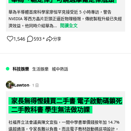
華為半導體首席科學家廖恒罕見接受近 5 小時專訪，警告
NVIDIA 等西方晶片巨頭正逼近物理極限，傳統製程升級已失經
閱讀全文
濟效益。他同時介紹華為...
1,546
593
分享
↗
科技娛樂
生活娛樂
城中熱話
Lawton
1 日
家長無得慳錢買二手書 電子啟動碼鎖死
二手教科書 學生無法做功課
社福界立法會議員陳文宜指，一間中學書單價錢按年加 14.7%
遠超通漲，令家長難以負擔。而且電子教材啟動碼這項設計，