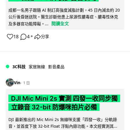
成都一名男子跟隨 AI 制訂高強度減脂計劃，45 日內減去約 20
公斤後昏迷送院。醫生診斷他患上尿源性膿毒症、膿毒性休克
閱讀全文
及多器官功能障礙。...
18
4
分享
↗
3C科技
家居無線
影音產品
Vin
1 日
DJI Mic Mini 2s 實測 四發一收同步獨
立錄音 32-bit 防爆咪拍片必備
DJI 最新推出的 Mic Mini 2s 無線咪支援「四發一收」分軌錄
音，並首度下放 32-bit Float 浮點內錄功能。本文經實測其...