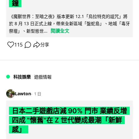
鐘
《魔獸世界：至暗之夜》版本更新 12.1「烏拉特克的詛咒」將
於 8 月 13 日正式上線，帶來全新區域「盤蛇島」、地城「毒牙
閱讀全文
祭壇」、新型態世...
115
分享
科技娛樂
遊戲情報
Lawton
1 日
日本二手遊戲店減 90% 門市 業績反增
四成 "懷舊"在 Z 世代變成最潮「新鮮
感」