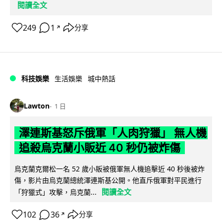
閱讀全文
249
1
分享
↗
科技娛樂
生活娛樂
城中熱話
Lawton
1 日
澤連斯基怒斥俄軍「人肉狩獵」 無人機
追殺烏克蘭小販近 40 秒仍被炸傷
烏克蘭克爾松一名 52 歲小販被俄軍無人機追擊近 40 秒後被炸
傷，影片由烏克蘭總統澤連斯基公開。他直斥俄軍對平民進行
閱讀全文
「狩獵式」攻擊，烏克蘭...
102
36
分享
↗