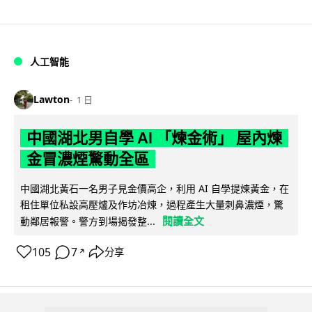
人工智能
Lawton
1 日
中國湖北男自學 AI 「煉金術」 屋內煉
金冒濃煙驚動全區
中國湖北黃石一名男子見金價高企，利用 AI 自學提煉黃金，在
租住單位私設高壓爐及作坊冶煉，過程產生大量刺鼻濃煙，驚
閱讀全文
動鄰居報警。警方到場揭發整...
105
7
分享
↗