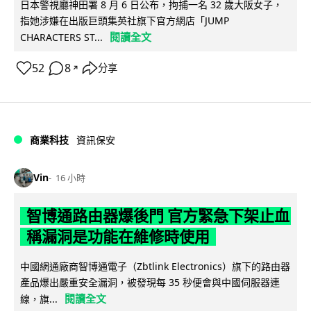
日本警視廳神田署 8 月 6 日公布，拘捕一名 32 歲大阪女子，
指她涉嫌在出版巨頭集英社旗下官方網店「JUMP
閱讀全文
CHARACTERS ST...
52
8
分享
↗
商業科技
資訊保安
Vin
16 小時
智博通路由器爆後門 官方緊急下架止血
稱漏洞是功能在維修時使用
中國網通廠商智博通電子（Zbtlink Electronics）旗下的路由器
產品爆出嚴重安全漏洞，被發現每 35 秒便會與中國伺服器連
閱讀全文
線，旗...