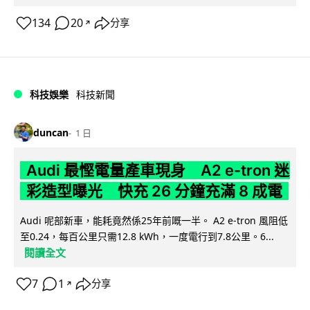
134
20
分享
↗
科技娛樂
科技新聞
duncan
1 日
Audi 最慳電量產車現身 A2 e-tron 迷
彩造型曝光 快充 26 分鐘充滿 8 成電
Audi 呢部新車，能耗竟然係25年前嘅一半。 A2 e-tron 風阻低
至0.24，每百公里只需12.8 kWh，一度電行到7.8公里。6...
閱讀全文
7
1
分享
↗