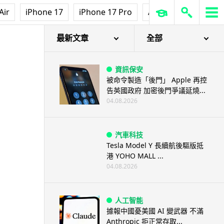
Air
iPhone 17
iPhone 17 Pro
AirPods Pro 3
Ap
最新文章
全部
資訊保安
被命令製造「後門」 Apple 再控
告英國政府 加密後門爭議延燒...
04.08.2026
汽車科技
Tesla Model Y 長續航後驅版抵
港 YOHO MALL ...
04.08.2026
人工智能
據報中國憂美國 AI 變武器 不滿
Anthropic 拒正常存取...