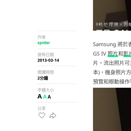
作者
spider
Samsung 將
GS IV
照片
和
影
發佈日期
2013-03-14
片，流出照片可見
本)，機身照片方
閱讀時間
2分鐘
預覽和眼動操作
字體大小
A
A
A
分享