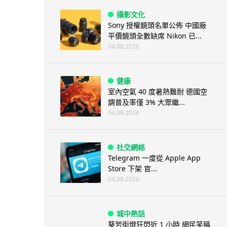
攝影文化
Sony 授權鏡頭名單公佈 中國廠
平價鏡頭全數缺席 Nikon 已...
04.08.2026
健康
室內空氣 40 度暑熱難耐 德國空
調普及率僅 3% 大眾繼...
04.08.2026
社交網絡
Telegram 一度從 Apple App
Store 下架 官...
04.08.2026
城中熱話
葵芳街燈狂閃近 1 小時 網民笑稱