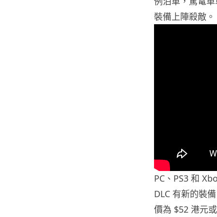
例泊車，駕電單
裝備上陣殺敵。
PC、PS3 和 Xbox
DLC 有新的裝
價為 $52 港元或 5