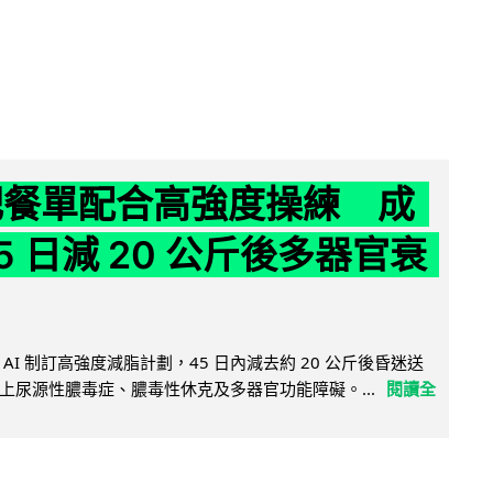
減肥餐單配合高強度操練 成
5 日減 20 公斤後多器官衰
AI 制訂高強度減脂計劃，45 日內減去約 20 公斤後昏迷送
上尿源性膿毒症、膿毒性休克及多器官功能障礙。...
閱讀全