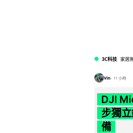
3C科技
家居
Vin
11 小時
DJI M
步獨立錄
備