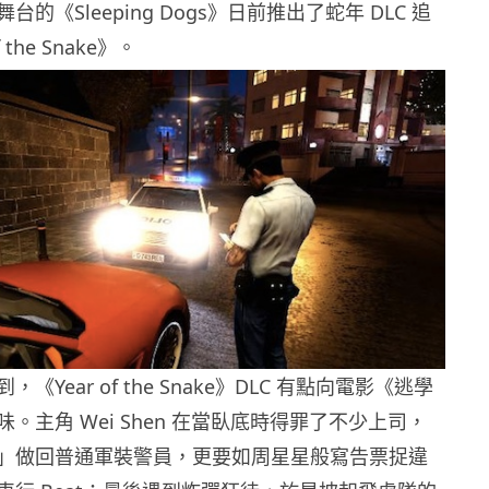
的《Sleeping Dogs》日前推出了蛇年 DLC 追
 the Snake》。
《Year of the Snake》DLC 有點向電影《逃學
。主角 Wei Shen 在當臥底時得罪了不少上司，
」做回普通軍裝警員，
更要如周星星般寫告票捉違