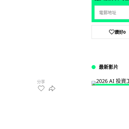
讚好
0
最新影片
分享