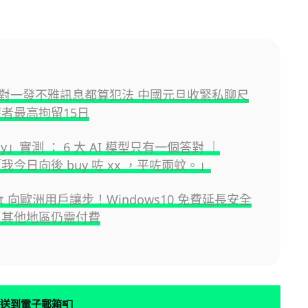
對一發不雅訊息都算犯法 中國元旦收緊私聊尺
獲者最高拘留15日
y」實測 ： 6 大 AI 模型只有一個答對 ｜
「我今日向後 buy 咗 xx ，平咗兩蚊。」
soft 向歐洲用戶讓步！Windows10 免費延長安全
 其他地區仍需付費
📮
送到電子郵箱