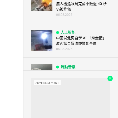
無人機追殺烏克蘭小販近 40 秒
仍被炸傷
06.08.2026
人工智能
中國湖北男自學 AI 「煉金術」
屋內煉金冒濃煙驚動全區
06.08.2026
流動音樂
【評測】Sony IER-M500 入耳式
監聽耳機：現場拍攝、後製監
聽...
ADVERTISEMENT
06.08.2026
遊戲情報
《魔獸世界：至暗之夜》12.1
「烏拉特克的詛咒」專訪：巢穴