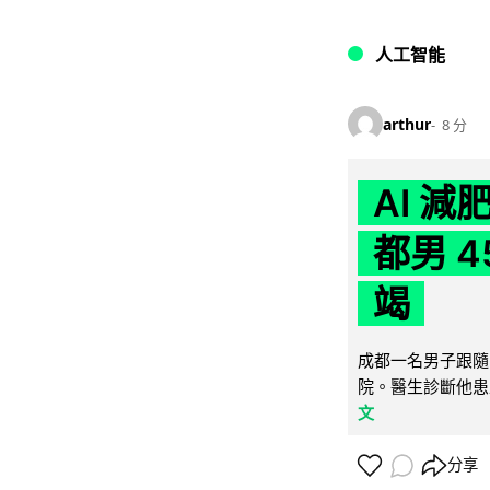
人工智能
arthur
8 分
AI 
都男 4
竭
成都一名男子跟隨 
院。醫生診斷他患
文
分享