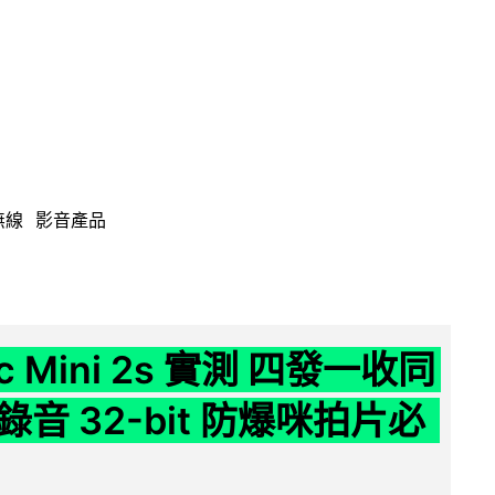
無線
影音產品
ic Mini 2s 實測 四發一收同
音 32-bit 防爆咪拍片必