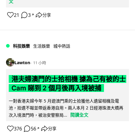
文
21
3
分享
↗
科技娛樂
生活娛樂
城中熱話
Lawton
11 小時
港夫婦澳門的士拾相機 據為己有被的士
Cam 睇到 2 個月後再入境被捕
一對香港夫婦今年 5 月遊澳門乘的士拾獲他人遺留相機及電
池，拾遺不報並帶返香港自用。兩人本月 2 日經港珠澳大橋再
閱讀全文
次入境澳門時，被治安警察局...
376
56
分享
↗