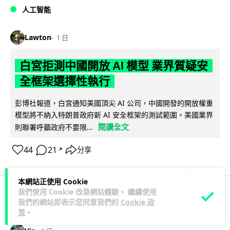
人工智能
Lawton
1 日
白宮拒測中國開放 AI 模型 業界質疑安
全框架選擇性執行
彭博社報道，白宮通知美國頂尖 AI 公司，中國開發的開放權重
模型將不納入特朗普政府新 AI 安全框架的測試範圍。美國業界
閱讀全文
則聯署呼籲政府不要限...
44
21
分享
↗
本網站正使用 Cookie
我們使用 Cookie 改善網站體驗。 繼續使用
我們的網站即表示您同意我們的
Cookie 政
人工智能
策
。