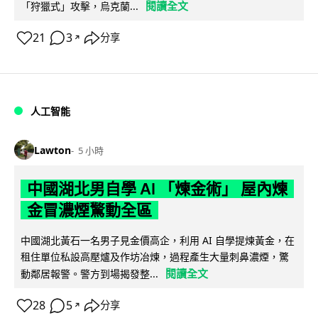
閱讀全文
「狩獵式」攻擊，烏克蘭...
21
3
分享
↗
人工智能
Lawton
5 小時
中國湖北男自學 AI 「煉金術」 屋內煉
金冒濃煙驚動全區
中國湖北黃石一名男子見金價高企，利用 AI 自學提煉黃金，在
租住單位私設高壓爐及作坊冶煉，過程產生大量刺鼻濃煙，驚
閱讀全文
動鄰居報警。警方到場揭發整...
28
5
分享
↗