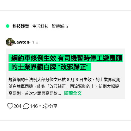
科技娛樂
生活科技
智慧城市
Lawton
1 日
網約車條例生效 有司機暫時停工避風頭
的士業界籲白牌 "改邪歸正"
規管網約車法例大部分條文已於 8 月 3 日生效，的士業界就期
望白牌車司機，能夠「改邪歸正」回流駕駛的士。新例大幅提
閱讀全文
高罰則，首次定罪最高罰款...
204
146
分享
↗