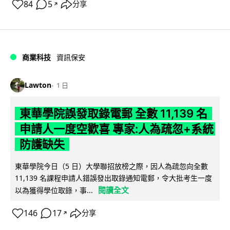
84
5
分享
↗
商業科技
資訊保安
Lawton
1 日
東華學院誤發取錄電郵 全數 11,139 名
申請人一度空歡喜 專家:人為疏忽+系統
防護缺失
東華學院今日（5 日）大學聯招放榜之際，因人為疏忽向全數
11,139 名課程申請人錯誤發出取錄通知電郵，令大批考生一度
閱讀全文
以為獲得學位取錄，事...
146
17
分享
↗