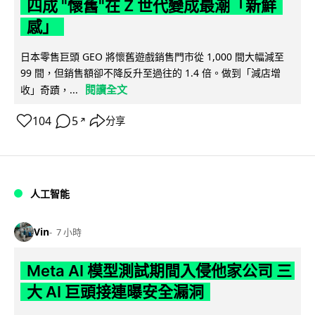
四成 "懷舊"在 Z 世代變成最潮「新鮮
感」
日本零售巨頭 GEO 將懷舊遊戲銷售門市從 1,000 間大幅減至
99 間，但銷售額卻不降反升至過往的 1.4 倍。做到「減店增
閱讀全文
收」奇蹟，...
104
5
分享
↗
人工智能
Vin
7 小時
Meta AI 模型測試期間入侵他家公司 三
大 AI 巨頭接連曝安全漏洞