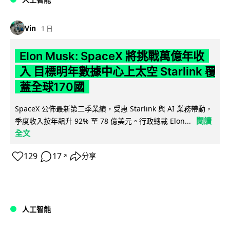
Vin
1 日
Elon Musk: SpaceX 將挑戰萬億年收
入 目標明年數據中心上太空 Starlink 覆
蓋全球170國
SpaceX 公佈最新第二季業績，受惠 Starlink 與 AI 業務帶動，
閱讀
季度收入按年飆升 92% 至 78 億美元。行政總裁 Elon...
全文
129
17
分享
↗
人工智能