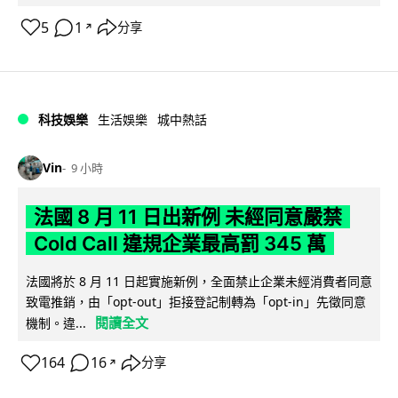
5
1
分享
↗
科技娛樂
生活娛樂
城中熱話
Vin
9 小時
法國 8 月 11 日出新例 未經同意嚴禁
Cold Call 違規企業最高罰 345 萬
法國將於 8 月 11 日起實施新例，全面禁止企業未經消費者同意
致電推銷，由「opt-out」拒接登記制轉為「opt-in」先徵同意
閱讀全文
機制。違...
164
16
分享
↗