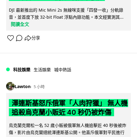
DJI 最新推出的 Mic Mini 2s 無線咪支援「四發一收」分軌錄
音，並首度下放 32-bit Float 浮點內錄功能。本文經實測其...
閱讀全文
分享
科技娛樂
生活娛樂
城中熱話
Lawton
5 小時
澤連斯基怒斥俄軍「人肉狩獵」 無人機
追殺烏克蘭小販近 40 秒仍被炸傷
烏克蘭克爾松一名 52 歲小販被俄軍無人機追擊近 40 秒後被炸
傷，影片由烏克蘭總統澤連斯基公開。他直斥俄軍對平民進行