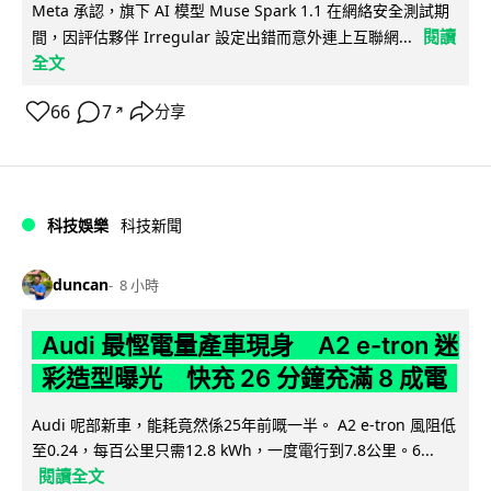
Meta 承認，旗下 AI 模型 Muse Spark 1.1 在網絡安全測試期
閱讀
間，因評估夥伴 Irregular 設定出錯而意外連上互聯網...
全文
66
7
分享
↗
科技娛樂
科技新聞
duncan
8 小時
Audi 最慳電量產車現身 A2 e-tron 迷
彩造型曝光 快充 26 分鐘充滿 8 成電
Audi 呢部新車，能耗竟然係25年前嘅一半。 A2 e-tron 風阻低
至0.24，每百公里只需12.8 kWh，一度電行到7.8公里。6...
閱讀全文