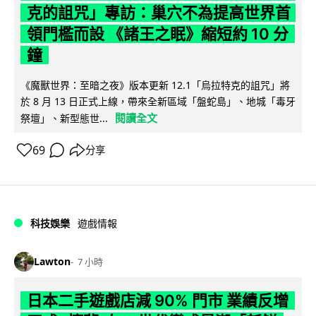
克的詛咒」專訪：巢穴不為提高世界首
領門檻而設 《諸王之眠》縮短約 10 分
鐘
《魔獸世界：至暗之夜》版本更新 12.1「烏拉特克的詛咒」將
於 8 月 13 日正式上線，帶來全新區域「盤蛇島」、地城「毒牙
閱讀全文
祭壇」、新型態世...
69
分享
科技娛樂
遊戲情報
Lawton
7 小時
日本二手遊戲店減 90% 門市 業績反增