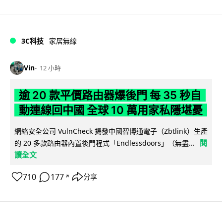
3C科技
家居無線
Vin
12 小時
逾 20 款平價路由器爆後門 每 35 秒自
動連線回中國 全球 10 萬用家私隱堪憂
網絡安全公司 VulnCheck 揭發中國智博通電子（Zbtlink）生產
閱
的 20 多款路由器內置後門程式「Endlessdoors」（無盡...
讀全文
710
177
分享
↗