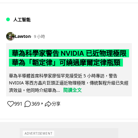
人工智能
Lawton
9 小時
華為科學家警告 NVIDIA 已近物理極限
華為「韜定律」可繞過摩爾定律瓶頸
華為半導體首席科學家廖恒罕見接受近 5 小時專訪，警告
NVIDIA 等西方晶片巨頭正逼近物理極限，傳統製程升級已失經
閱讀全文
濟效益。他同時介紹華為...
991
369
分享
↗
ADVERTISEMENT