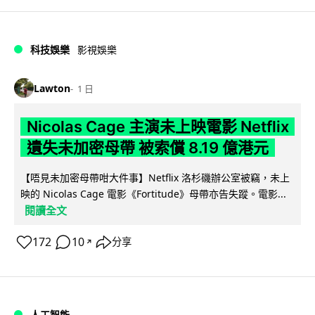
科技娛樂
影視娛樂
Lawton
1 日
Nicolas Cage 主演未上映電影 Netflix
遺失未加密母帶 被索償 8.19 億港元
【唔見未加密母帶咁大件事】Netflix 洛杉磯辦公室被竊，未上
映的 Nicolas Cage 電影《Fortitude》母帶亦告失蹤。電影...
閱讀全文
172
10
分享
↗
人工智能