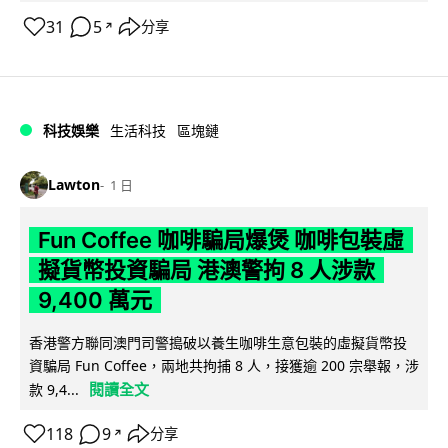
31
5
分享
↗
科技娛樂
生活科技
區塊鏈
Lawton
1 日
Fun Coffee 咖啡騙局爆煲 咖啡包裝虛
擬貨幣投資騙局 港澳警拘 8 人涉款
9,400 萬元
香港警方聯同澳門司警搗破以養生咖啡生意包裝的虛擬貨幣投
資騙局 Fun Coffee，兩地共拘捕 8 人，接獲逾 200 宗舉報，涉
閱讀全文
款 9,4...
118
9
分享
↗