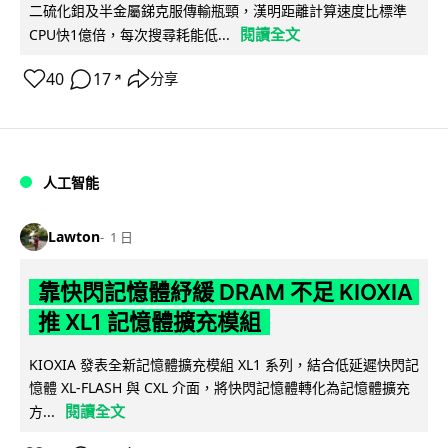
二硫化鉬及半金屬銻克服傳輸瓶頸，漢明距離計算速度比標準
閱讀全文
CPU快1億倍，每次搜尋耗能低...
40
17
分享
↗
人工智能
Lawton
1 日
靠快閃記憶體紓緩 DRAM 不足 KIOXIA
推 XL1 記憶體擴充模組
KIOXIA 發表全新記憶體擴充模組 XL1 系列，結合低延遲快閃記
憶體 XL-FLASH 與 CXL 介面，將快閃記憶體轉化為記憶體擴充
閱讀全文
方...