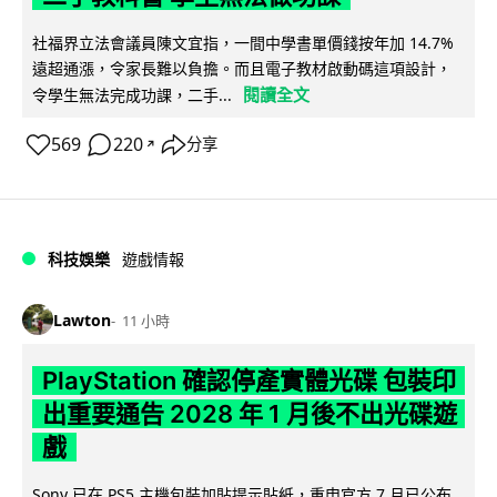
社福界立法會議員陳文宜指，一間中學書單價錢按年加 14.7%
遠超通漲，令家長難以負擔。而且電子教材啟動碼這項設計，
閱讀全文
令學生無法完成功課，二手...
569
220
分享
↗
科技娛樂
遊戲情報
Lawton
11 小時
PlayStation 確認停產實體光碟 包裝印
出重要通告 2028 年 1 月後不出光碟遊
戲
Sony 已在 PS5 主機包裝加貼提示貼紙，重申官方 7 月已公布