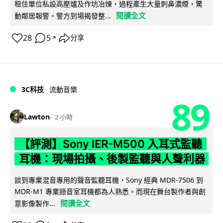
租住單位私設高壓爐及作坊冶煉，過程產生大量刺鼻濃煙，驚
閱讀全文
動鄰居報警。警方到場揭發整...
28
5
分享
↗
3C科技
流動音樂
89
Lawton
2 小時
【評測】Sony IER-M500 入耳式監聽
耳機：現場拍攝、後製監聽與人聲利器
談到專業混音專用的聲音監聽耳機，Sony 經典 MDR-7506 到
MDR-M1 專業錄音室耳機都為人熟悉。而現在舞台製作者與創
閱讀全文
意影像製作...