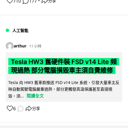
710
177
分享
↗
人工智能
arthur
11 小時
Tesla HW3 舊硬件裝 FSD v14 Lite 頻
現過熱 部分電腦損毀車主須自費維修
Tesla 向 HW3 舊車款推送 FSD v14 Lite 系統，引發大量車主反
映自動駕駛電腦嚴重過熱，部分更觸發高溫保護甚至直接燒
閱讀全文
毀，須...
6
分享