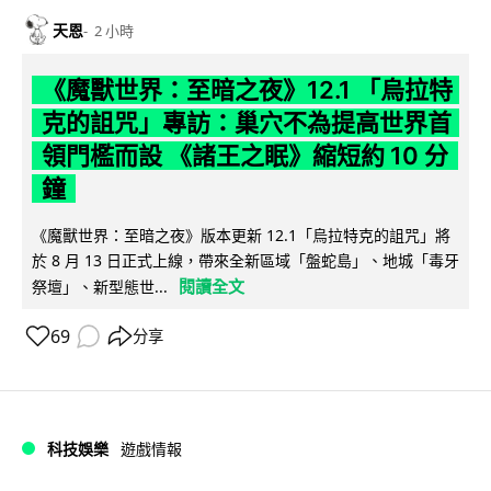
天恩
2 小時
《魔獸世界：至暗之夜》12.1 「烏拉特
克的詛咒」專訪：巢穴不為提高世界首
領門檻而設 《諸王之眠》縮短約 10 分
鐘
《魔獸世界：至暗之夜》版本更新 12.1「烏拉特克的詛咒」將
於 8 月 13 日正式上線，帶來全新區域「盤蛇島」、地城「毒牙
閱讀全文
祭壇」、新型態世...
69
分享
科技娛樂
遊戲情報