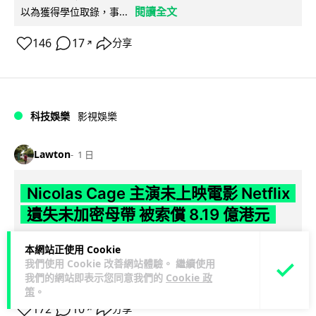
閱讀全文
以為獲得學位取錄，事...
146
17
分享
↗
科技娛樂
影視娛樂
Lawton
1 日
Nicolas Cage 主演未上映電影 Netflix
遺失未加密母帶 被索償 8.19 億港元
【唔見未加密母帶咁大件事】Netflix 洛杉磯辦公室被竊，未上
本網站正使用 Cookie
映的 Nicolas Cage 電影《Fortitude》母帶亦告失蹤。電影...
我們使用 Cookie 改善網站體驗。 繼續使用
閱讀全文
我們的網站即表示您同意我們的
Cookie 政
策
。
172
10
分享
↗