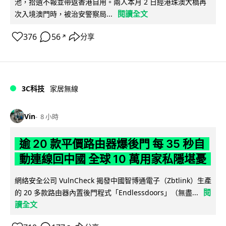
池，拾遺不報並帶返香港自用。兩人本月 2 日經港珠澳大橋再
閱讀全文
次入境澳門時，被治安警察局...
376
56
分享
↗
3C科技
家居無線
Vin
8 小時
逾 20 款平價路由器爆後門 每 35 秒自
動連線回中國 全球 10 萬用家私隱堪憂
網絡安全公司 VulnCheck 揭發中國智博通電子（Zbtlink）生產
閱
的 20 多款路由器內置後門程式「Endlessdoors」（無盡...
讀全文