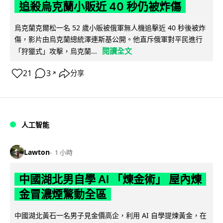
追殺烏克蘭小販近 40 秒仍被炸傷
烏克蘭克爾松一名 52 歲小販被俄軍無人機追擊近 40 秒後被炸
傷，影片由烏克蘭總統澤連斯基公開。他直斥俄軍對平民進行
閱讀全文
「狩獵式」攻擊，烏克蘭...
21
3
分享
↗
人工智能
Lawton
1 小時
中國湖北男自學 AI 「煉金術」 屋內煉
金冒濃煙驚動全區
中國湖北黃石一名男子見金價高企，利用 AI 自學提煉黃金，在