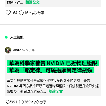
閱讀全文
機制。違...
164
16
分享
↗
人工智能
Lawton
5 小時
華為科學家警告 NVIDIA 已近物理極限
華為「韜定律」可繞過摩爾定律瓶頸
華為半導體首席科學家廖恒罕見接受近 5 小時專訪，警告
NVIDIA 等西方晶片巨頭正逼近物理極限，傳統製程升級已失經
閱讀全文
濟效益。他同時介紹華為...
991
369
分享
↗