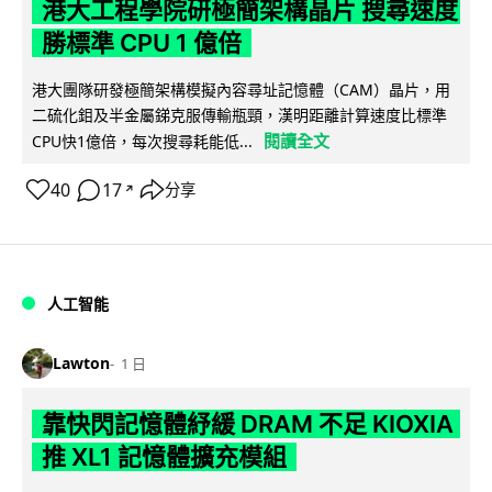
港大工程學院研極簡架構晶片 搜尋速度
勝標準 CPU 1 億倍
港大團隊研發極簡架構模擬內容尋址記憶體（CAM）晶片，用
二硫化鉬及半金屬銻克服傳輸瓶頸，漢明距離計算速度比標準
閱讀全文
CPU快1億倍，每次搜尋耗能低...
40
17
分享
↗
人工智能
Lawton
1 日
靠快閃記憶體紓緩 DRAM 不足 KIOXIA
推 XL1 記憶體擴充模組