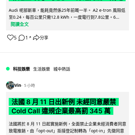
Audi 呢部新車，能耗竟然係25年前嘅一半。 A2 e-tron 風阻低
至0.24，每百公里只需12.8 kWh，一度電行到7.8公里。6...
閱讀全文
5
1
分享
↗
科技娛樂
生活娛樂
城中熱話
Vin
5 小時
法國 8 月 11 日出新例 未經同意嚴禁
Cold Call 違規企業最高罰 345 萬
法國將於 8 月 11 日起實施新例，全面禁止企業未經消費者同意
致電推銷，由「opt-out」拒接登記制轉為「opt-in」先徵同意