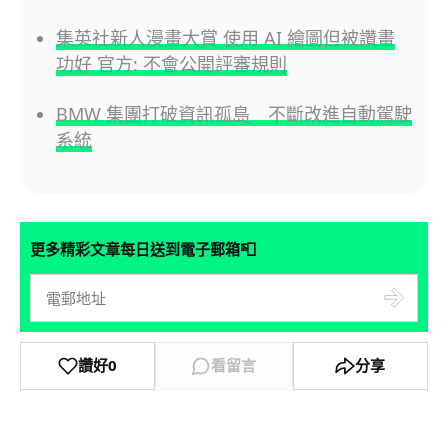
集英社新人漫畫大賞 使用 AI 繪圖但被讚畫
功好 官方: 不會公開評審規則
BMW 集團打破資訊孤島 不斷改進自動駕駛
系統
📮
更多精彩文章每日送到電子郵箱
讚好
0
看留言
分享