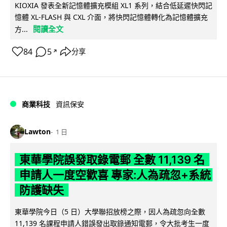
KIOXIA 發表全新記憶體擴充模組 XL1 系列，結合低延遲快閃記
憶體 XL-FLASH 與 CXL 介面，將快閃記憶體轉化為記憶體擴充
閱讀全文
方...
84
5
分享
↗
商業科技
資訊保安
Lawton
1 日
東華學院誤發取錄電郵 全數 11,139 名
申請人一度空歡喜 專家:人為疏忽+系統
防護缺失
東華學院今日（5 日）大學聯招放榜之際，因人為疏忽向全數
11,139 名課程申請人錯誤發出取錄通知電郵，令大批考生一度