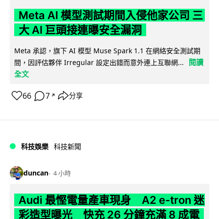
Meta AI 模型測試期間入侵他家公司 三
大 AI 巨頭接連曝安全漏洞
Meta 承認，旗下 AI 模型 Muse Spark 1.1 在網絡安全測試期
閱讀
間，因評估夥伴 Irregular 設定出錯而意外連上互聯網...
全文
66
7
分享
↗
科技娛樂
科技新聞
duncan
4 小時
Audi 最慳電量產車現身 A2 e-tron 迷
彩造型曝光 快充 26 分鐘充滿 8 成電