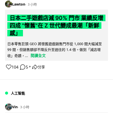
Lawton
3 小時
日本二手遊戲店減 90% 門市 業績反增
四成 "懷舊"在 Z 世代變成最潮「新鮮
感」
日本零售巨頭 GEO 將懷舊遊戲銷售門市從 1,000 間大幅減至
99 間，但銷售額卻不降反升至過往的 1.4 倍。做到「減店增
閱讀全文
收」奇蹟，...
104
5
分享
↗
人工智能
Vin
3 小時