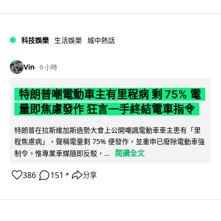
科技娛樂
生活娛樂
城中熱話
Vin
9 小時
特朗普嘲電動車主有里程病 剩 75% 電
量即焦慮發作 狂言一手終結電車指令
特朗普在拉斯維加斯造勢大會上公開嘲諷電動車車主患有「里
程焦慮病」，聲稱電量剩 75% 便發作，並重申已廢除電動車強
閱讀全文
制令。惟專業車媒隨即反駁，...
386
151
分享
↗