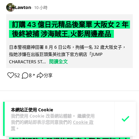
Lawton
10 小時
訂購 43 億日元精品後棄單 大阪女 2 年
後終被捕 涉海賊王,火影周邊產品
日本警視廳神田署 8 月 6 日公布，拘捕一名 32 歲大阪女子，
指她涉嫌在出版巨頭集英社旗下官方網店「JUMP
閱讀全文
CHARACTERS ST...
52
8
分享
↗
商業科技
資訊保安
本網站正使用 Cookie
我們使用 Cookie 改善網站體驗。 繼續使用
我們的網站即表示您同意我們的
Cookie 政
Vin
11 小時
策
。