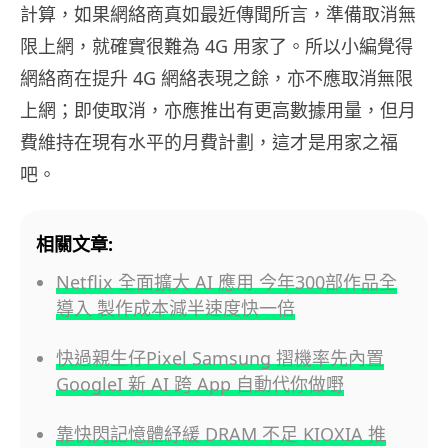
計算，如果網絡商真如最近傳聞所言，準備取消無
限上網，就確實很難為 4G 用家了。所以小編覺得
網絡商在提升 4G 網絡表現之餘，亦不應取消無限
上網；即使取消，亦應推出有更高數據用量，但月
費維持在現有水平的月費計劃，這才是用家之福
吧。
相關文章:
Netflix 全面擴大 AI 應用 今年300部作品全
導入 製作成本減半速度快一倍
快過親生仔Pixel Samsung 摺機率先內置
GoogleI 新 AI 跨 App 自動代你做嘢
靠快閃記憶體紓緩 DRAM 不足 KIOXIA 推