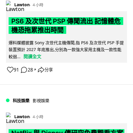
Lawton
4 小時
PS6 及次世代 PSP 傳聞流出 記憶體危
機恐拖累推出時間
爆料媒體披露 Sony 次世代主機傳聞,指 PS6 及次世代 PSP 手提
裝置預計 2027 年底推出,分別為一款強大家用主機及一款性能
閱讀全文
較弱...
91
28
分享
↗
科技娛樂
影視娛樂
Lawton
4 小時
Netflix 與 Disney 傳研究免費觀看方案