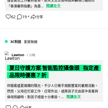
僅發黃色工作暑熱警告。前天文台台長林超英轟現行機制以
閱讀全文
「香港暑熱指數」為基...
62
19
分享
↗
3C科技
家居無線
Lawton
1 小時
夏日守護方案 智能監控攝像頭 指定產
品限時優惠 7 折
伴隨着盛夏燦爛的陽光，不少人已著手規劃豐富的暑期活動。
然而，父母在忙碌工作、日常外出，或將孩子交由家中長輩與
閱讀全文
保母照顧時，對孩子總是十分牽掛。...
分享