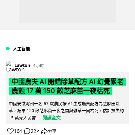
人工智能
Lawton
4 小時
中國農夫 AI 開錯除草配方 AI 幻覺累老
農蝕 17 萬 150 畝芝麻苗一夜枯死
中國安徽滁州一名 67 歲農民按 AI 生成農藥配方為芝麻田除
草，結果 150 畝芝麻苗一夜之間與雜草一同枯死，估計損失約
閱讀全文
15 萬元人民幣...
164
22
分享
↗