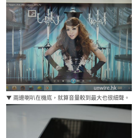
▼ 兩邊喇叭在機底，就算音量較到最大也很細聲。