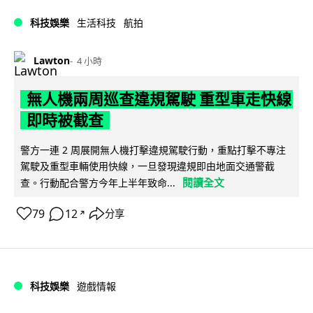
科技娛樂
生活科技
航拍
Lawton
4 小時
無人機兩周巡查違規駕駛 重型車走快線
即時被截查
警方一連 2 周展開無人機打擊違規駕駛行動，重點打擊不專注
駕駛及重型車輛使用快線，一旦發現違規即由地面交通警截
閱讀全文
查。行動配合警方今年上半年致命...
79
12
分享
↗
科技娛樂
遊戲情報