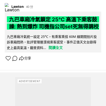
Lawton
40 分
九巴車廂冷氣鎖定 25°C 高溫下乘客鼓
譟: 熱到爆炸 司機指公司set死無得調校
九巴車廂冷氣統一設定 25°C，有乘客乘搭 60M 線期間拍片投
訴車廂悶熱，批評管理層漠視乘客感受，事件正值天文台錄得
閱讀全文
史上最高氣溫。翻查資料...
分享
ADVERTISEMENT