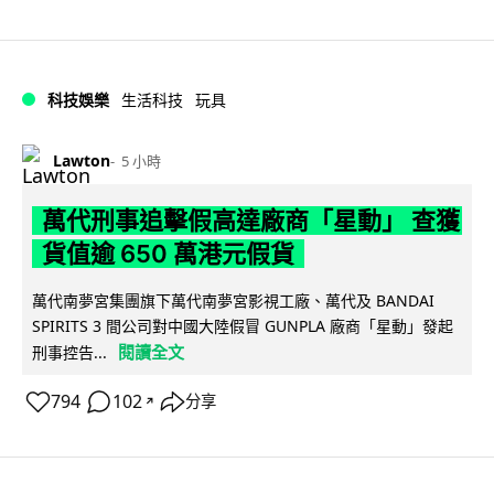
科技娛樂
生活科技
玩具
Lawton
5 小時
萬代刑事追擊假高達廠商「星動」 查獲
貨值逾 650 萬港元假貨
萬代南夢宮集團旗下萬代南夢宮影視工廠、萬代及 BANDAI
SPIRITS 3 間公司對中國大陸假冒 GUNPLA 廠商「星動」發起
閱讀全文
刑事控告...
794
102
分享
↗