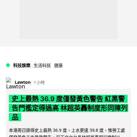
科技娛樂
生活科技
健康
Lawton
1 小時
史上最熱 36.9 度僅發黃色警告 紅黑警
告門檻定得過高 林超英轟制度形同陳列
品
本港周日錄得史上最熱 36.9 度，上水更達 39.8 度，惟勞工處