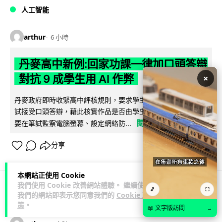
人工智能
arthur
6 小時
丹麥高中新例:回家功課一律加口頭答辯
×
對抗 9 成學生用 AI 作弊
丹麥政府即時收緊高中評核規則，要求學生為在家完成書面考
試接受口頭答辯，藉此核實作品是否由學生自行完成。學校亦
閱讀全文
要在筆試監察電腦螢幕、設定網絡防...
分享
本網站正使用 Cookie
我們使用 Cookie 改善網站體驗。 繼續使用
🎵
⛶
我們的網站即表示您同意我們的
Cookie 政
3C科技
流動音樂
音樂耳機
策
。
📖 文字版訪問
→