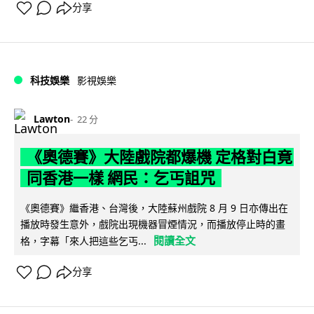
分享
科技娛樂
影視娛樂
Lawton
22 分
《奧德賽》大陸戲院都爆機 定格對白竟
同香港一樣 網民：乞丐詛咒
《奧德賽》繼香港、台灣後，大陸蘇州戲院 8 月 9 日亦傳出在
播放時發生意外，戲院出現機器冒煙情況，而播放停止時的畫
閱讀全文
格，字幕「來人把這些乞丐...
分享