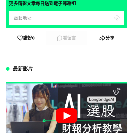
📮
更多精彩文章每日送到電子郵箱
讚好
0
看留言
分享
最新影片