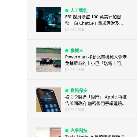
人工智能
FBI 探員涉盜 100 萬美元加密
幣 向 ChatGPT 尋求理財及...
05.08.2026
機械人
Powerman 移動充電機械人登港
免鋪樁為的士小巴「送電上門」
05.08.2026
資訊保安
被命令製造「後門」 Apple 再控
告英國政府 加密後門爭議延燒...
04.08.2026
汽車科技
Tesla Model Y 長續航後驅版抵