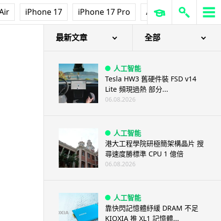
Air
iPhone 17
iPhone 17 Pro
AirPods Pro 3
Ap
最新文章
全部
人工智能
Tesla HW3 舊硬件裝 FSD v14
Lite 頻現過熱 部分...
06.08.2026
人工智能
港大工程學院研極簡架構晶片 搜
尋速度勝標準 CPU 1 億倍
06.08.2026
人工智能
靠快閃記憶體紓緩 DRAM 不足
KIOXIA 推 XL1 記憶體...