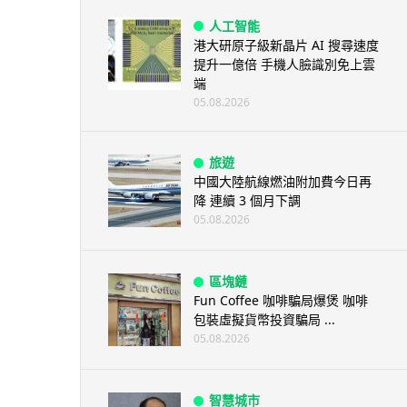
人工智能
港大研原子級新晶片 AI 搜尋速度
提升一億倍 手機人臉識別免上雲
端
05.08.2026
旅遊
中國大陸航線燃油附加費今日再
降 連續 3 個月下調
05.08.2026
區塊鏈
Fun Coffee 咖啡騙局爆煲 咖啡
包裝虛擬貨幣投資騙局 ...
05.08.2026
智慧城市