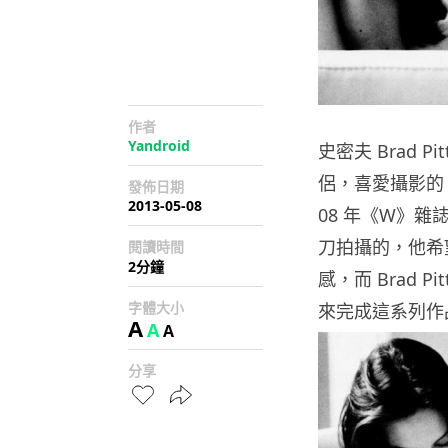
作者
Yandroid
史密夫 Brad Pi
侶，喜愛攝影的 Br
發佈日期
2013-05-08
08 年《W》雜誌創作
刀拍攝的，他希望從 
閱讀時間
2分鐘
感，而 Brad Pi
字體大小
來完成這系列作
A
A
A
分享