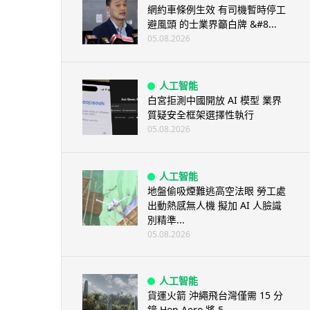
網約車條例生效 有司機暫時停工
避風頭 的士業界籲白牌 &#8...
05.08.2026
人工智能
白宮拒測中國開放 AI 模型 業界
質疑安全框架選擇性執行
05.08.2026
人工智能
地盤偷吸煙難逃高空法眼 勞工處
出動熱感無人機 擬加 AI 人臉識
別精準...
05.08.2026
人工智能
貨運火箭 沖繩飛台灣僅需 15 分
鐘 Hop Aero 將 5...