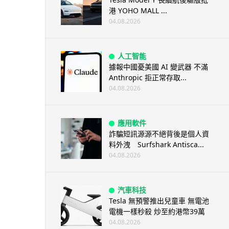
港 YOHO MALL ...
04.08.2026
人工智能
據報中國憂美國 AI 變武器 不滿
Anthropic 拒正常存取...
04.08.2026
應用軟件
詐騙短訊源源不絕背後是個人資
料外洩 Surfshark Antisca...
04.08.2026
汽車科技
Tesla 無預警推出兒童車 無電池
電機一樣秒殺 炒至約港幣39萬
04.08.2026