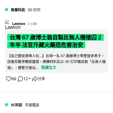
商業科技
3D 打印
Lawton
2 小時
台灣 67 歲博士翁自製反無人機槍囚 2
年半 法官斥藏火藥恐危害治安
【自己整就會俾人拉...】台灣一名 67 歲擁博士學歷退休男子，
因俄烏戰爭觸發靈感，網購材料及以 3D 打印機自製「反無人機
閱讀全文
槍」，遭警方搜出...
66
12
分享
↗
3C科技
手提電話