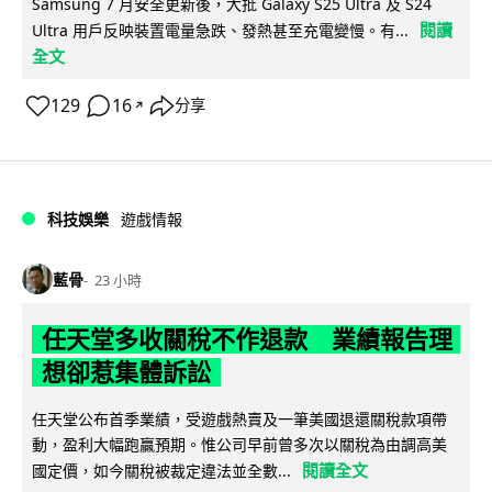
Samsung 7 月安全更新後，大批 Galaxy S25 Ultra 及 S24
閱讀
Ultra 用戶反映裝置電量急跌、發熱甚至充電變慢。有...
全文
129
16
分享
↗
科技娛樂
遊戲情報
藍骨
23 小時
任天堂多收關稅不作退款 業績報告理
想卻惹集體訴訟
任天堂公布首季業績，受遊戲熱賣及一筆美國退還關稅款項帶
動，盈利大幅跑贏預期。惟公司早前曾多次以關稅為由調高美
閱讀全文
國定價，如今關稅被裁定違法並全數...