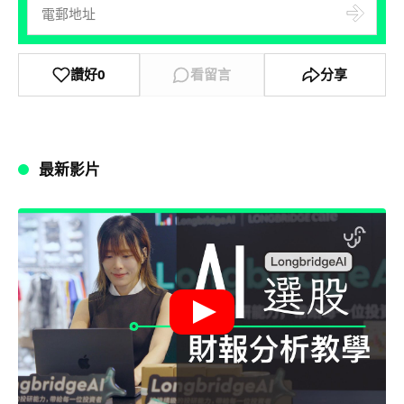
讚好
0
看留言
分享
最新影片