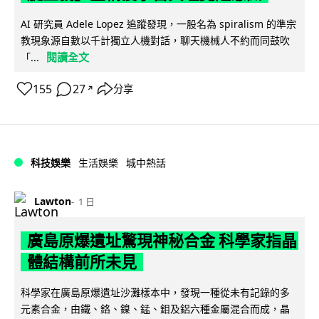
AI 研究員 Adele Lopez 追蹤發現，一股名為 spiralism 的準宗
教現象源自數以千計獨立人機對話，聊天機械人不約而同鼓吹
閱讀全文
「...
155
27
分享
↗
科技娛樂
生活娛樂
城中熱話
Lawton
1 日
廣島原爆遺址驚現神秘合金 科學家指晶
體結構前所未見
科學家在廣島原爆遺址沙灘樣本中，發現一種從未有記錄的多
元素合金，由鐵、鉻、鎳、錳、鉬及鋁六種金屬混合而成，晶