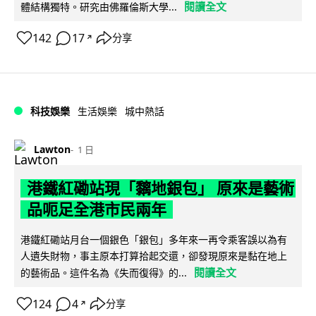
閱讀全文
體結構獨特。研究由佛羅倫斯大學...
142
17
分享
↗
科技娛樂
生活娛樂
城中熱話
Lawton
1 日
港鐵紅磡站現「黐地銀包」 原來是藝術
品呃足全港市民兩年
港鐵紅磡站月台一個銀色「銀包」多年來一再令乘客誤以為有
人遺失財物，事主原本打算拾起交還，卻發現原來是黏在地上
閱讀全文
的藝術品。這件名為《失而復得》的...
124
4
分享
↗