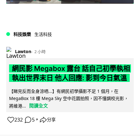
科技娛樂
生活科技
Lawton
2 小時
網民影 Megabox 露台 話自己初學執相
執出世界末日 他人回應: 影到今日氣溫
【睇完反而全身涼哂...】有網民初學攝影不足 1 個月，在
MegaBox 18 樓 Mega Sky 空中花園拍照，因不懂調校光影，
閱讀全文
將維港...
232
5
分享
↗