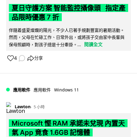
夏日守護方案 智能監控攝像頭 指定產
品限時優惠 7 折
伴隨着盛夏燦爛的陽光，不少人已著手規劃豐富的暑期活動。
然而，父母在忙碌工作、日常外出，或將孩子交由家中長輩與
閱讀全文
保母照顧時，對孩子總是十分牽掛。...
4
分享
Windows 11
應用軟件
應用軟件
Lawton
5 小時
Microsoft 慳 RAM 承諾未兌現 內置天
氣 App 竟食 1.6GB 記憶體