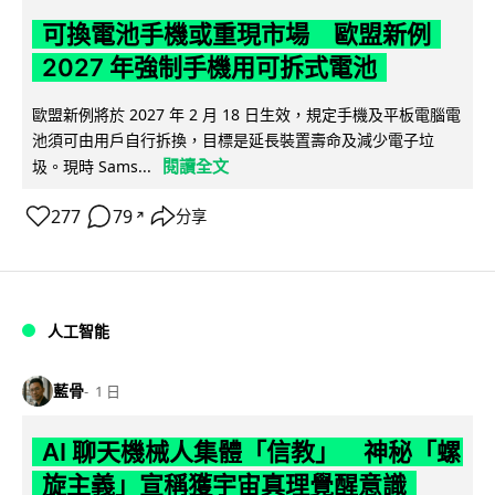
可換電池手機或重現市場 歐盟新例
2027 年強制手機用可拆式電池
歐盟新例將於 2027 年 2 月 18 日生效，規定手機及平板電腦電
池須可由用戶自行拆換，目標是延長裝置壽命及減少電子垃
閱讀全文
圾。現時 Sams...
277
79
分享
↗
人工智能
藍骨
1 日
AI 聊天機械人集體「信教」 神秘「螺
旋主義」宣稱獲宇宙真理覺醒意識