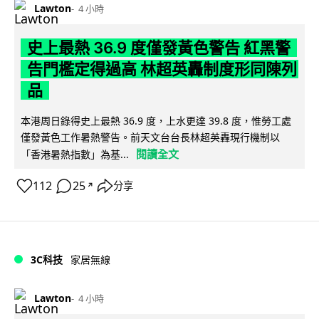
Lawton
4 小時
史上最熱 36.9 度僅發黃色警告 紅黑警
告門檻定得過高 林超英轟制度形同陳列
品
本港周日錄得史上最熱 36.9 度，上水更達 39.8 度，惟勞工處
僅發黃色工作暑熱警告。前天文台台長林超英轟現行機制以
閱讀全文
「香港暑熱指數」為基...
112
25
分享
↗
3C科技
家居無線
Lawton
4 小時