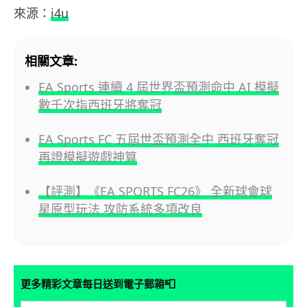
來源：
i4u
相關文章:
EA Sports 連續 4 屆世界盃預測命中 AI 模擬
數千次指西班牙將奪冠
EA Sports FC 五屆世盃預測全中 西班牙奪冠
再證模擬遊戲神算
【評測】《EA SPORTS FC26》 全新球會球
星原型玩法 攻防系統多項改良
📮
更多精彩文章每日送到電子郵箱