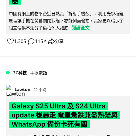
器
中國有網上購物平台近日熱賣「折射手機殼」，利用光學稜鏡
原理讓手機在熒幕關閉狀態下亦能側面偷拍，賣家更以暗示字
閱讀全文
眼宣傳供不法分子偷拍他人裙底
1,305
115
分享
↗
3C科技
手提電話
Lawton
22 小時
Galaxy S25 Ultra 及 S24 Ultra
update 後暴走 電量急跌兼發熱疑與
WhatsApp 備份卡死有關