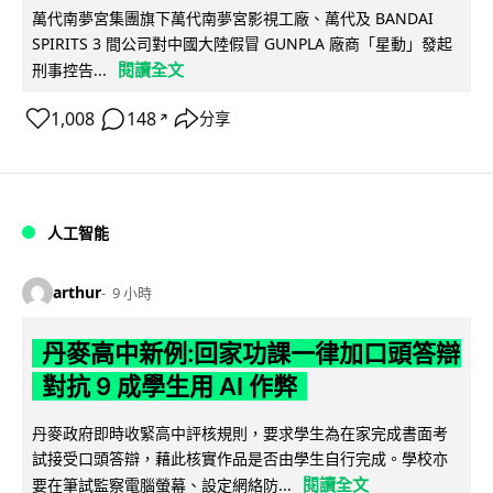
萬代南夢宮集團旗下萬代南夢宮影視工廠、萬代及 BANDAI
SPIRITS 3 間公司對中國大陸假冒 GUNPLA 廠商「星動」發起
閱讀全文
刑事控告...
1,008
148
分享
↗
人工智能
arthur
9 小時
丹麥高中新例:回家功課一律加口頭答辯
對抗 9 成學生用 AI 作弊
丹麥政府即時收緊高中評核規則，要求學生為在家完成書面考
試接受口頭答辯，藉此核實作品是否由學生自行完成。學校亦
閱讀全文
要在筆試監察電腦螢幕、設定網絡防...