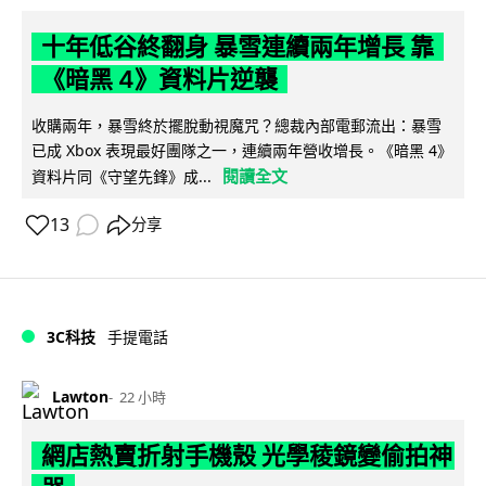
十年低谷終翻身 暴雪連續兩年增長 靠
《暗黑 4》資料片逆襲
收購兩年，暴雪終於擺脫動視魔咒？總裁內部電郵流出：暴雪
已成 Xbox 表現最好團隊之一，連續兩年營收增長。《暗黑 4》
閱讀全文
資料片同《守望先鋒》成...
13
分享
3C科技
手提電話
Lawton
22 小時
網店熱賣折射手機殼 光學稜鏡變偷拍神