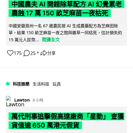
中國農夫 AI 開錯除草配方 AI 幻覺累老
農蝕 17 萬 150 畝芝麻苗一夜枯死
中國安徽滁州一名 67 歲農民按 AI 生成農藥配方為芝麻田除
草，結果 150 畝芝麻苗一夜之間與雜草一同枯死，估計損失約
閱讀全文
15 萬元人民幣...
175
25
分享
↗
科技娛樂
生活科技
玩具
Lawton
8 小時
萬代刑事追擊假高達廠商「星動」 查獲
貨值逾 650 萬港元假貨