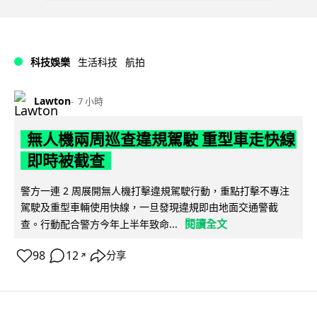
科技娛樂
生活科技
航拍
Lawton
7 小時
無人機兩周巡查違規駕駛 重型車走快線
即時被截查
警方一連 2 周展開無人機打擊違規駕駛行動，重點打擊不專注
駕駛及重型車輛使用快線，一旦發現違規即由地面交通警截
閱讀全文
查。行動配合警方今年上半年致命...
98
12
分享
↗