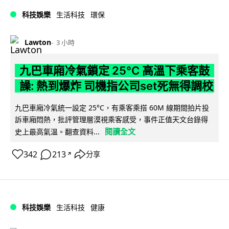
科技娛樂
生活科技
環保
Lawton
3 小時
九巴車廂冷氣鎖定 25°C 高溫下乘客鼓
譟: 熱到爆炸 司機指公司set死無得調校
九巴車廂冷氣統一設定 25°C，有乘客乘搭 60M 線期間拍片投
訴車廂悶熱，批評管理層漠視乘客感受，事件正值天文台錄得
閱讀全文
史上最高氣溫。翻查資料...
342
213
分享
↗
科技娛樂
生活科技
健康