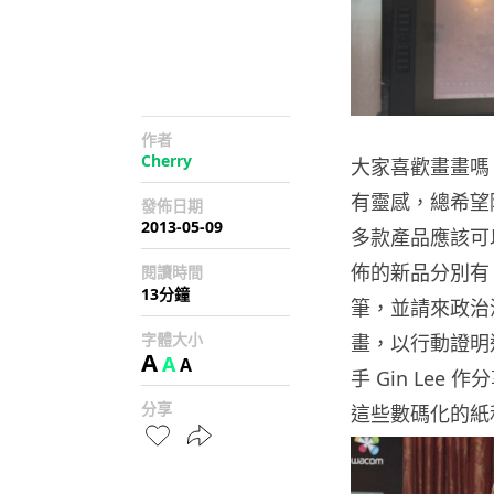
作者
Cherry
大家喜歡畫畫嗎
有靈感，總希望
發佈日期
2013-05-09
多款產品應該可
佈的新品分別有
閱讀時間
13分鐘
筆，並請來政治漫畫
字體大小
畫，以行動證明
A
A
A
手 Gin Le
分享
這些數碼化的紙