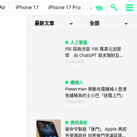
Air
iPhone 17
iPhone 17 Pro
AirPods Pro 3
Ap
最新文章
全部
人工智能
FBI 探員涉盜 100 萬美元加密
幣 向 ChatGPT 尋求理財及...
05.08.2026
機械人
Powerman 移動充電機械人登港
免鋪樁為的士小巴「送電上門」
05.08.2026
資訊保安
被命令製造「後門」 Apple 再控
告英國政府 加密後門爭議延燒...