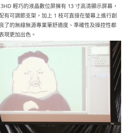
tiQ13HD 輕巧的液晶數位屏擁有 13 寸高清顯示屏幕，
配有可調節支架，加上 1 枝可直接在螢幕上進行創
良了的無線無源專業筆舒適度、準確性及操控性都
表現更加出色。