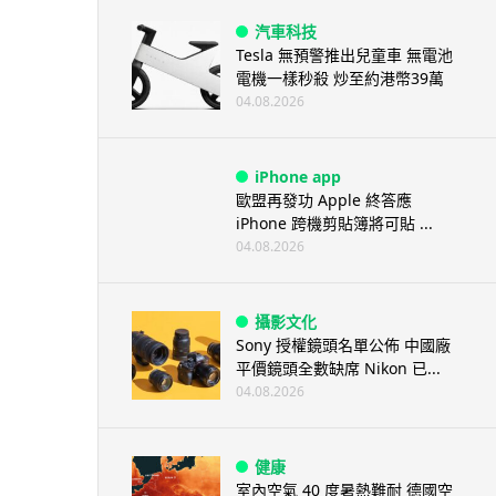
汽車科技
Tesla 無預警推出兒童車 無電池
電機一樣秒殺 炒至約港幣39萬
04.08.2026
iPhone app
歐盟再發功 Apple 終答應
iPhone 跨機剪貼簿將可貼 ...
04.08.2026
攝影文化
Sony 授權鏡頭名單公佈 中國廠
平價鏡頭全數缺席 Nikon 已...
04.08.2026
健康
室內空氣 40 度暑熱難耐 德國空