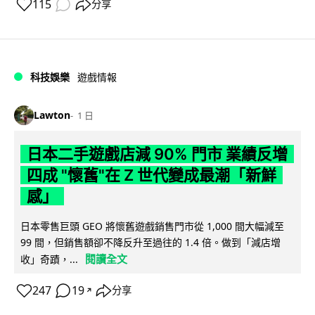
115
分享
科技娛樂
遊戲情報
Lawton
1 日
日本二手遊戲店減 90% 門市 業績反增
四成 "懷舊"在 Z 世代變成最潮「新鮮
感」
日本零售巨頭 GEO 將懷舊遊戲銷售門市從 1,000 間大幅減至
99 間，但銷售額卻不降反升至過往的 1.4 倍。做到「減店增
閱讀全文
收」奇蹟，...
247
19
分享
↗