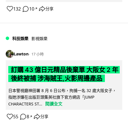
132
10
分享
↗
科技娛樂
影視娛樂
Lawton
17 小時
訂購 43 億日元精品後棄單 大阪女 2 年
後終被捕 涉海賊王,火影周邊產品
日本警視廳神田署 8 月 6 日公布，拘捕一名 32 歲大阪女子，
指她涉嫌在出版巨頭集英社旗下官方網店「JUMP
閱讀全文
CHARACTERS ST...
55
8
分享
↗