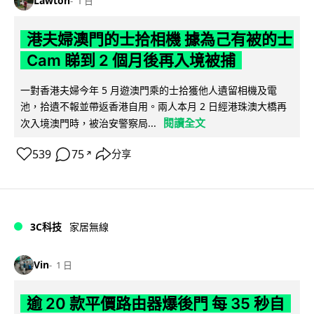
Lawton
1 日
港夫婦澳門的士拾相機 據為己有被的士
Cam 睇到 2 個月後再入境被捕
一對香港夫婦今年 5 月遊澳門乘的士拾獲他人遺留相機及電
池，拾遺不報並帶返香港自用。兩人本月 2 日經港珠澳大橋再
閱讀全文
次入境澳門時，被治安警察局...
539
75
分享
↗
3C科技
家居無線
Vin
1 日
逾 20 款平價路由器爆後門 每 35 秒自