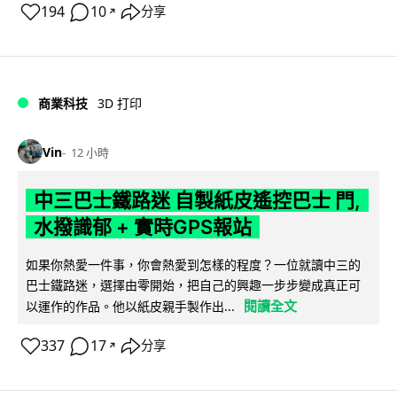
194
10
分享
↗
商業科技
3D 打印
Vin
12 小時
中三巴士鐵路迷 自製紙皮遙控巴士 門,
水撥識郁 + 實時GPS報站
如果你熱愛一件事，你會熱愛到怎樣的程度？一位就讀中三的
巴士鐵路迷，選擇由零開始，把自己的興趣一步步變成真正可
閱讀全文
以運作的作品。他以紙皮親手製作出...
337
17
分享
↗