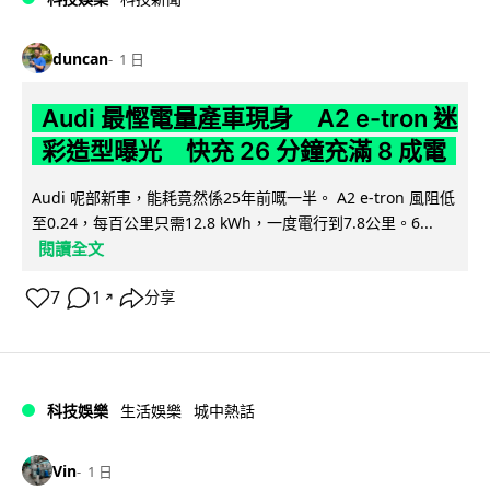
duncan
1 日
Audi 最慳電量產車現身 A2 e-tron 迷
彩造型曝光 快充 26 分鐘充滿 8 成電
Audi 呢部新車，能耗竟然係25年前嘅一半。 A2 e-tron 風阻低
至0.24，每百公里只需12.8 kWh，一度電行到7.8公里。6...
閱讀全文
7
1
分享
↗
科技娛樂
生活娛樂
城中熱話
Vin
1 日