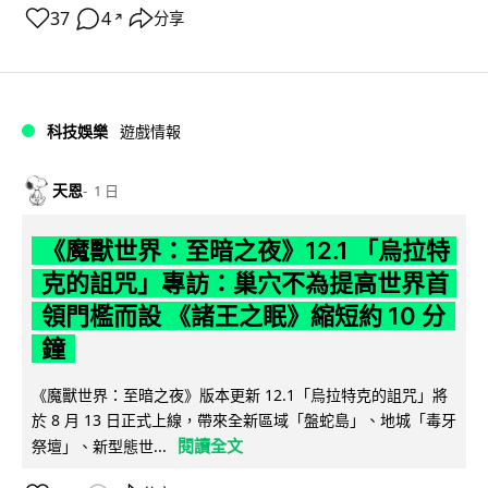
37
4
分享
↗
科技娛樂
遊戲情報
天恩
1 日
《魔獸世界：至暗之夜》12.1 「烏拉特
克的詛咒」專訪：巢穴不為提高世界首
領門檻而設 《諸王之眠》縮短約 10 分
鐘
《魔獸世界：至暗之夜》版本更新 12.1「烏拉特克的詛咒」將
於 8 月 13 日正式上線，帶來全新區域「盤蛇島」、地城「毒牙
閱讀全文
祭壇」、新型態世...