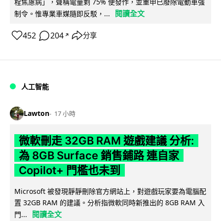
程焦慮病」，聲稱電量剩 75% 便發作，並重申已廢除電動車強
閱讀全文
制令。惟專業車媒隨即反駁，...
452
204
分享
↗
人工智能
Lawton
17 小時
微軟刪走 32GB RAM 遊戲建議 分析:
為 8GB Surface 銷售鋪路 連自家
Copilot+ 門檻也未到
Microsoft 被發現靜靜刪除官方網站上，對遊戲玩家要為電腦配
置 32GB RAM 的建議。分析指微軟同時新推出的 8GB RAM 入
閱讀全文
門...