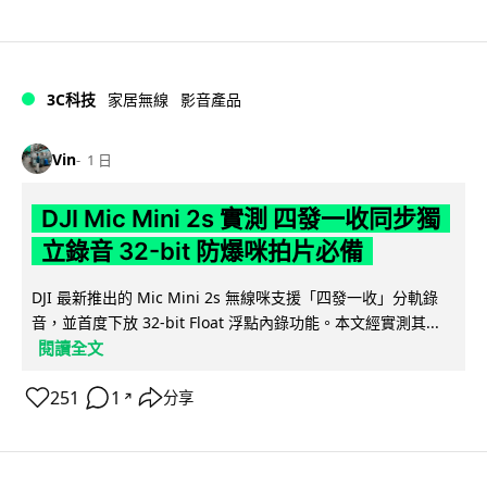
3C科技
家居無線
影音產品
Vin
1 日
DJI Mic Mini 2s 實測 四發一收同步獨
立錄音 32-bit 防爆咪拍片必備
DJI 最新推出的 Mic Mini 2s 無線咪支援「四發一收」分軌錄
音，並首度下放 32-bit Float 浮點內錄功能。本文經實測其...
閱讀全文
251
1
分享
↗