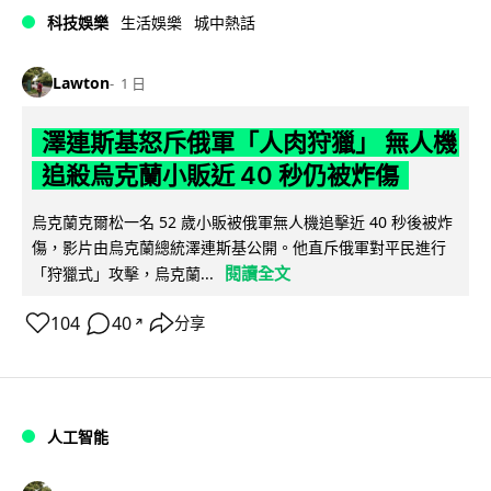
科技娛樂
生活娛樂
城中熱話
Lawton
1 日
澤連斯基怒斥俄軍「人肉狩獵」 無人機
追殺烏克蘭小販近 40 秒仍被炸傷
烏克蘭克爾松一名 52 歲小販被俄軍無人機追擊近 40 秒後被炸
傷，影片由烏克蘭總統澤連斯基公開。他直斥俄軍對平民進行
閱讀全文
「狩獵式」攻擊，烏克蘭...
104
40
分享
↗
人工智能