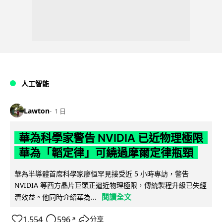
人工智能
Lawton
1 日
華為科學家警告 NVIDIA 已近物理極限
華為「韜定律」可繞過摩爾定律瓶頸
華為半導體首席科學家廖恒罕見接受近 5 小時專訪，警告
NVIDIA 等西方晶片巨頭正逼近物理極限，傳統製程升級已失經
閱讀全文
濟效益。他同時介紹華為...
1,554
596
分享
↗