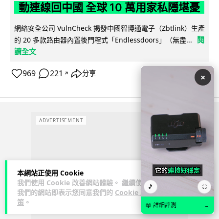
動連線回中國 全球 10 萬用家私隱堪憂
網絡安全公司 VulnCheck 揭發中國智博通電子（Zbtlink）生產
閱
的 20 多款路由器內置後門程式「Endlessdoors」（無盡...
讀全文
969
221
分享
↗
×
ADVERTISEMENT
本網站正使用 Cookie
我們使用 Cookie 改善網站體驗。 繼續使用
🎵
⛶
我們的網站即表示您同意我們的
Cookie 政
策
。
📖 詳細評測
→