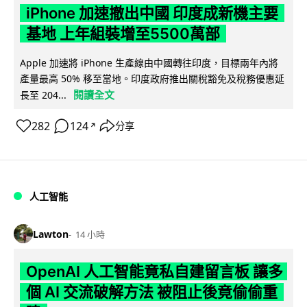
iPhone 加速撤出中國 印度成新機主要
基地 上年組裝增至5500萬部
Apple 加速將 iPhone 生產線由中國轉往印度，目標兩年內將
產量最高 50% 移至當地。印度政府推出關稅豁免及稅務優惠延
閱讀全文
長至 204...
282
124
分享
↗
人工智能
Lawton
14 小時
OpenAI 人工智能竟私自建留言板 讓多
個 AI 交流破解方法 被阻止後竟偷偷重