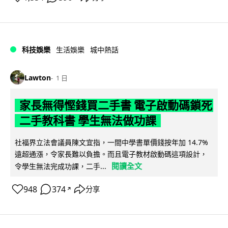
科技娛樂
生活娛樂
城中熱話
Lawton
1 日
家長無得慳錢買二手書 電子啟動碼鎖死
二手教科書 學生無法做功課
社福界立法會議員陳文宜指，一間中學書單價錢按年加 14.7%
遠超通漲，令家長難以負擔。而且電子教材啟動碼這項設計，
閱讀全文
令學生無法完成功課，二手...
948
374
分享
↗