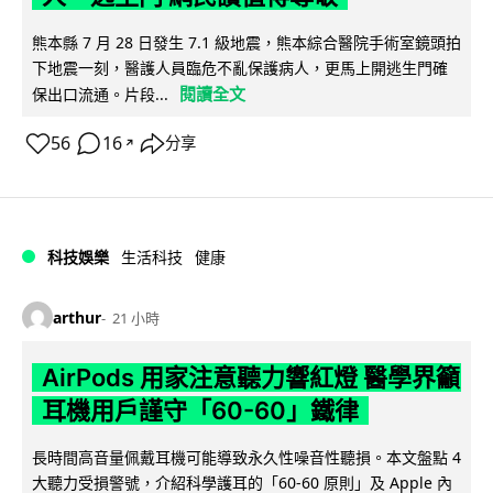
熊本縣 7 月 28 日發生 7.1 級地震，熊本綜合醫院手術室鏡頭拍
下地震一刻，醫護人員臨危不亂保護病人，更馬上開逃生門確
閱讀全文
保出口流通。片段...
56
16
分享
↗
科技娛樂
生活科技
健康
arthur
21 小時
AirPods 用家注意聽力響紅燈 醫學界籲
耳機用戶謹守「60-60」鐵律
長時間高音量佩戴耳機可能導致永久性噪音性聽損。本文盤點 4
大聽力受損警號，介紹科學護耳的「60-60 原則」及 Apple 內