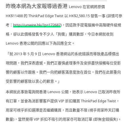
昨晚本網為大家報導過香港
Lenovo 在官網將原價
HK$11488 的 ThinkPad Edge Twist
以
HK$2,580.15 發售一事 (詳情可參
考：
http://unwire.hk/?p=172687
)，因這款手提電腦擁
中高階硬件級規
格，卻以此價格發售令不少人「狗衝」購買數部，今日本網就收到
Lenovo 香港公關的回應以下為回應全文。
「就 2013 年 5 月 9 日 Lenovo 香港網站的系統錯誤而導致產品標價出
現問題，我們深表
遺憾。我們正審慎處理事件及安排盡快接觸每位受影
響的顧客以作跟進。我們一向把顧
客滿意度放在首位，我們在此鄭重向
受影響的顧客致以衷心的歉意。」
本網就此事致電詢問香港 Lenovo 公關，她表示 Lenovo 已取消
昨夜所
有訂單，並會為消影響客戶提供
VIP 折扣購買 ThinkPad Edge Twist，
用家可視乎折扣選擇是否繼續購買，而且數量不限 (視乎用家昨天訂購
數量)，當然覺得 VIP 折扣不吸引的用家亦可取消訂單 (即無金錢損失)。