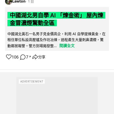
Lawton
1 日
中國湖北男自學 AI 「煉金術」 屋內煉
金冒濃煙驚動全區
中國湖北黃石一名男子見金價高企，利用 AI 自學提煉黃金，在
租住單位私設高壓爐及作坊冶煉，過程產生大量刺鼻濃煙，驚
閱讀全文
動鄰居報警。警方到場揭發整...
106
7
分享
↗
ADVERTISEMENT