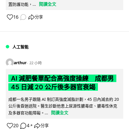
閱讀全文
置防護功能，...
16
分享
人工智能
arthur
22 小時
AI 減肥餐單配合高強度操練 成都男
45 日減 20 公斤後多器官衰竭
成都一名男子跟隨 AI 制訂高強度減脂計劃，45 日內減去約 20
公斤後昏迷送院。醫生診斷他患上尿源性膿毒症、膿毒性休克
閱讀全文
及多器官功能障礙。...
20
4
分享
↗