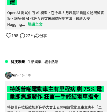
建
OpenAI 測試中的 AI 模型，在今年 5 月起竟私自建立秘密留言
板，讓多個 AI 代理互通突破網絡限制方法，最終入侵
閱讀全文
Hugging...
198
27
分享
↗
科技娛樂
生活娛樂
城中熱話
Vin
16 小時
特朗普嘲電動車主有里程病 剩 75% 電
量即焦慮發作 狂言一手終結電車指令
特朗普在拉斯維加斯造勢大會上公開嘲諷電動車車主患有「里