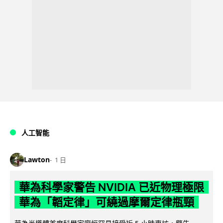
人工智能
Lawton
1 日
華為科學家警告 NVIDIA 已近物理極限
華為「韜定律」可繞過摩爾定律瓶頸