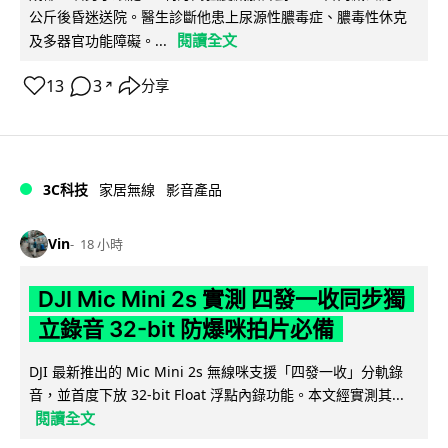
公斤後昏迷送院。醫生診斷他患上尿源性膿毒症、膿毒性休克
閱讀全文
及多器官功能障礙。...
13
3
分享
↗
3C科技
家居無線
影音產品
Vin
18 小時
DJI Mic Mini 2s 實測 四發一收同步獨
立錄音 32-bit 防爆咪拍片必備
DJI 最新推出的 Mic Mini 2s 無線咪支援「四發一收」分軌錄
音，並首度下放 32-bit Float 浮點內錄功能。本文經實測其...
閱讀全文