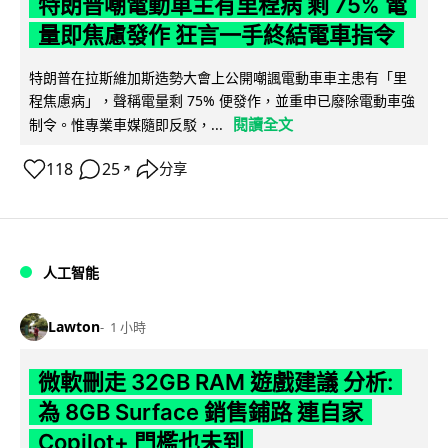
特朗普嘲電動車主有里程病 剩 75% 電
量即焦慮發作 狂言一手終結電車指令
特朗普在拉斯維加斯造勢大會上公開嘲諷電動車車主患有「里
程焦慮病」，聲稱電量剩 75% 便發作，並重申已廢除電動車強
閱讀全文
制令。惟專業車媒隨即反駁，...
118
25
分享
↗
人工智能
Lawton
1 小時
微軟刪走 32GB RAM 遊戲建議 分析:
為 8GB Surface 銷售鋪路 連自家
Copilot+ 門檻也未到