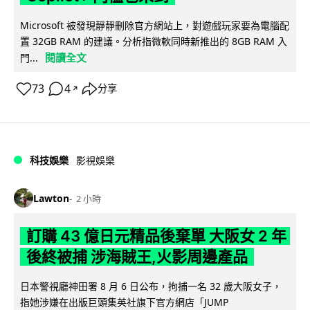
Microsoft 被發現靜靜刪除官方網站上，對遊戲玩家要為電腦配
置 32GB RAM 的建議。分析指微軟同時新推出的 8GB RAM 入
閱讀全文
門...
73
4
分享
↗
科技娛樂
影視娛樂
Lawton
2 小時
訂購 43 億日元精品後棄單 大阪女 2 年
後終被捕 涉海賊王,火影周邊產品
日本警視廳神田署 8 月 6 日公布，拘捕一名 32 歲大阪女子，
指她涉嫌在出版巨頭集英社旗下官方網店「JUMP