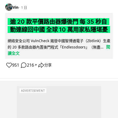
Vin
1 日
逾 20 款平價路由器爆後門 每 35 秒自
動連線回中國 全球 10 萬用家私隱堪憂
網絡安全公司 VulnCheck 揭發中國智博通電子（Zbtlink）生產
閱
的 20 多款路由器內置後門程式「Endlessdoors」（無盡...
讀全文
951
216
分享
↗
ADVERTISEMENT