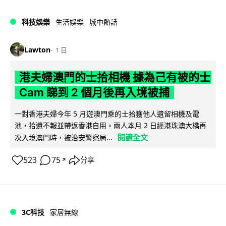
科技娛樂
生活娛樂
城中熱話
Lawton
1 日
港夫婦澳門的士拾相機 據為己有被的士
Cam 睇到 2 個月後再入境被捕
一對香港夫婦今年 5 月遊澳門乘的士拾獲他人遺留相機及電
池，拾遺不報並帶返香港自用。兩人本月 2 日經港珠澳大橋再
閱讀全文
次入境澳門時，被治安警察局...
523
75
分享
↗
3C科技
家居無線