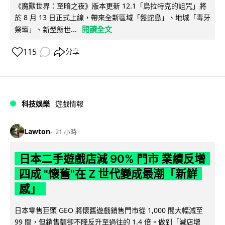
《魔獸世界：至暗之夜》版本更新 12.1「烏拉特克的詛咒」將
於 8 月 13 日正式上線，帶來全新區域「盤蛇島」、地城「毒牙
閱讀全文
祭壇」、新型態世...
115
分享
科技娛樂
遊戲情報
Lawton
21 小時
日本二手遊戲店減 90% 門市 業績反增
四成 "懷舊"在 Z 世代變成最潮「新鮮
感」
日本零售巨頭 GEO 將懷舊遊戲銷售門市從 1,000 間大幅減至
99 間，但銷售額卻不降反升至過往的 1.4 倍。做到「減店增