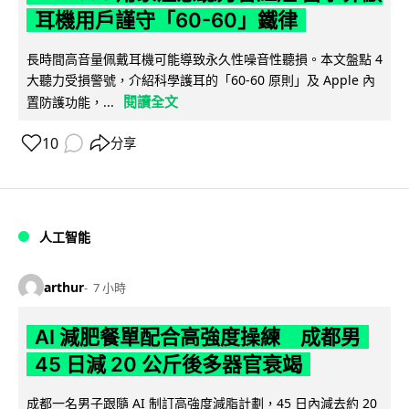
耳機用戶謹守「60-60」鐵律
長時間高音量佩戴耳機可能導致永久性噪音性聽損。本文盤點 4
大聽力受損警號，介紹科學護耳的「60-60 原則」及 Apple 內
閱讀全文
置防護功能，...
10
分享
人工智能
arthur
7 小時
AI 減肥餐單配合高強度操練 成都男
45 日減 20 公斤後多器官衰竭
成都一名男子跟隨 AI 制訂高強度減脂計劃，45 日內減去約 20