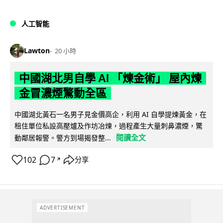
人工智能
Lawton
20 小時
中國湖北男自學 AI 「煉金術」 屋內煉
金冒濃煙驚動全區
中國湖北黃石一名男子見金價高企，利用 AI 自學提煉黃金，在
租住單位私設高壓爐及作坊冶煉，過程產生大量刺鼻濃煙，驚
閱讀全文
動鄰居報警。警方到場揭發整...
102
7
分享
↗
ADVERTISEMENT