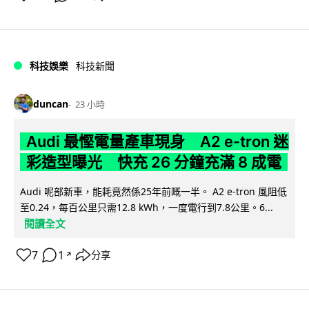
科技娛樂
科技新聞
duncan
23 小時
Audi 最慳電量產車現身 A2 e-tron 迷
彩造型曝光 快充 26 分鐘充滿 8 成電
Audi 呢部新車，能耗竟然係25年前嘅一半。 A2 e-tron 風阻低
至0.24，每百公里只需12.8 kWh，一度電行到7.8公里。6...
閱讀全文
7
1
分享
↗