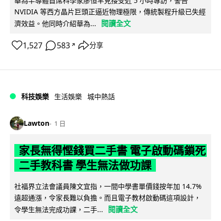
華為半導體首席科學家廖恒罕見接受近 5 小時專訪，警告
NVIDIA 等西方晶片巨頭正逼近物理極限，傳統製程升級已失經
閱讀全文
濟效益。他同時介紹華為...
1,527
583
分享
↗
科技娛樂
生活娛樂
城中熱話
Lawton
1 日
家長無得慳錢買二手書 電子啟動碼鎖死
二手教科書 學生無法做功課
社福界立法會議員陳文宜指，一間中學書單價錢按年加 14.7%
遠超通漲，令家長難以負擔。而且電子教材啟動碼這項設計，
閱讀全文
令學生無法完成功課，二手...