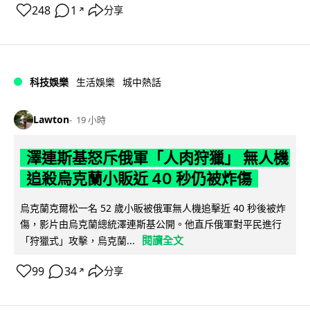
248
1
分享
↗
科技娛樂
生活娛樂
城中熱話
Lawton
19 小時
澤連斯基怒斥俄軍「人肉狩獵」 無人機
追殺烏克蘭小販近 40 秒仍被炸傷
烏克蘭克爾松一名 52 歲小販被俄軍無人機追擊近 40 秒後被炸
傷，影片由烏克蘭總統澤連斯基公開。他直斥俄軍對平民進行
閱讀全文
「狩獵式」攻擊，烏克蘭...
99
34
分享
↗