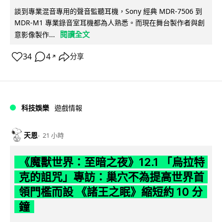
談到專業混音專用的聲音監聽耳機，Sony 經典 MDR-7506 到
MDR-M1 專業錄音室耳機都為人熟悉。而現在舞台製作者與創
閱讀全文
意影像製作...
34
4
分享
↗
科技娛樂
遊戲情報
天恩
21 小時
《魔獸世界：至暗之夜》12.1 「烏拉特
克的詛咒」專訪：巢穴不為提高世界首
領門檻而設 《諸王之眠》縮短約 10 分
鐘