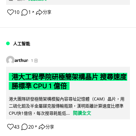
10
1
分享
↗
人工智能
arthur
1 日
港大工程學院研極簡架構晶片 搜尋速度
勝標準 CPU 1 億倍
港大團隊研發極簡架構模擬內容尋址記憶體（CAM）晶片，用
二硫化鉬及半金屬銻克服傳輸瓶頸，漢明距離計算速度比標準
閱讀全文
CPU快1億倍，每次搜尋耗能低...
43
20
分享
↗