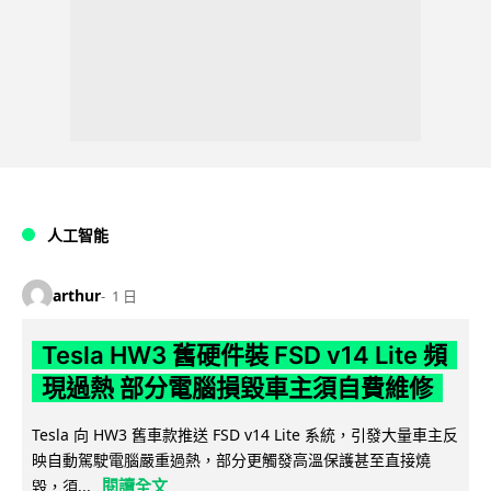
人工智能
arthur
1 日
Tesla HW3 舊硬件裝 FSD v14 Lite 頻
現過熱 部分電腦損毀車主須自費維修
Tesla 向 HW3 舊車款推送 FSD v14 Lite 系統，引發大量車主反
映自動駕駛電腦嚴重過熱，部分更觸發高溫保護甚至直接燒
閱讀全文
毀，須...