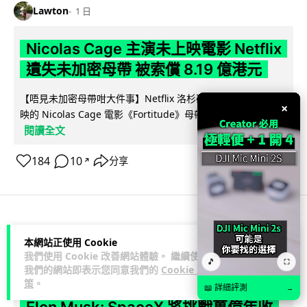
Lawton
1 日
Nicolas Cage 主演未上映電影 Netflix
遺失未加密母帶 被索償 8.19 億港元
【唔見未加密母帶咁大件事】Netflix 洛杉磯辦公室被竊，未上
×
映的 Nicolas Cage 電影《Fortitude》母帶亦告失蹤。電影...
閱讀全文
184
10
分享
↗
人工智能
本網站正使用 Cookie
我們使用 Cookie 改善網站體驗。 繼續使用
🎵
⛶
Vin
我們的網站即表示您同意我們的
Cookie 政
1 日
策
。
📖 詳細評測
→
Elon Musk: SpaceX 將挑戰萬億年收