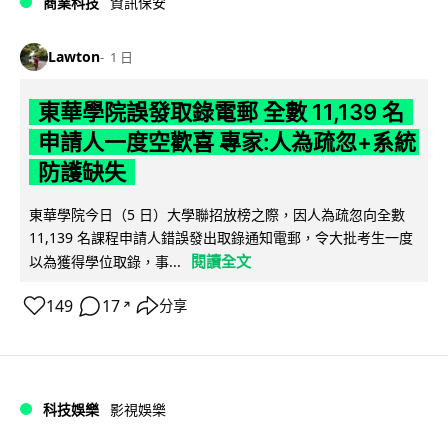
商業科技
資訊保安
Lawton
1 日
東華學院誤發取錄電郵 全數 11,139 名
申請人一度空歡喜 專家:人為疏忽+系統
防護缺失
東華學院今日（5 日）大學聯招放榜之際，因人為疏忽向全數
11,139 名課程申請人錯誤發出取錄通知電郵，令大批考生一度
閱讀全文
以為獲得學位取錄，事...
149
17
分享
↗
科技娛樂
影視娛樂