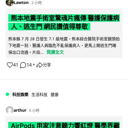
Lawton
2 小時
熊本地震手術室驚魂片瘋傳 醫護保護病
人、逃生門 網民讚值得尊敬
熊本縣 7 月 28 日發生 7.1 級地震，熊本綜合醫院手術室鏡頭拍
下地震一刻，醫護人員臨危不亂保護病人，更馬上開逃生門確
閱讀全文
保出口流通。片段...
41
14
分享
↗
科技娛樂
生活科技
健康
arthur
6 小時
AirPods 用家注意聽力響紅燈 醫學界籲