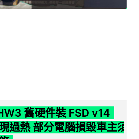
 HW3 舊硬件裝 FSD v14
e 頻現過熱 部分電腦損毀車主須