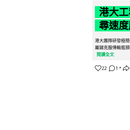
港大工
尋速度勝
港大團隊研發極簡
屬銻克服傳輸瓶頸
閱讀全文
22
1
↗