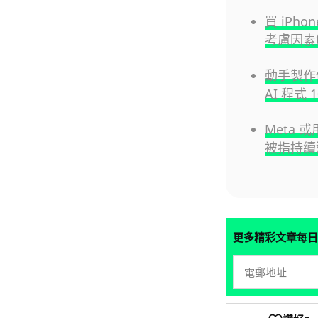
買 iPho
考慮因素
動手製作你
AI 程式
Meta 
被指持續
更多精彩文章每日