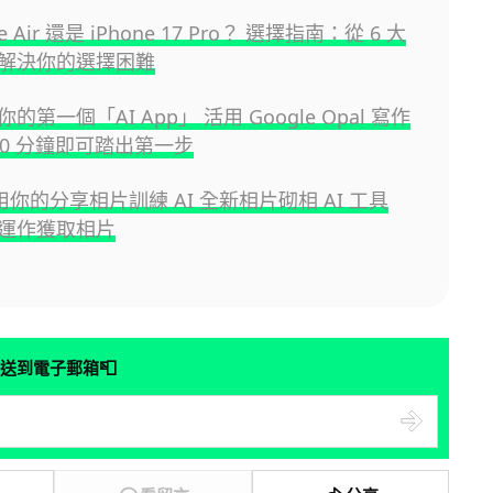
ne Air 還是 iPhone 17 Pro？ 選擇指南：從 6 大
解決你的選擇困難
的第一個「AI App」 活用 Google Opal 寫作
 10 分鐘即可踏出第一步
或用你的分享相片訓練 AI 全新相片砌相 AI 工具
運作獲取相片
📮
送到電子郵箱