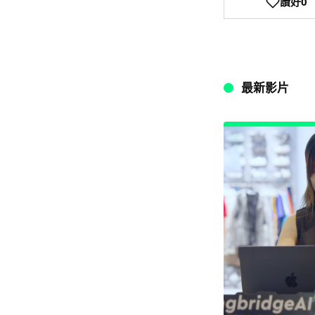
讚好
0
最新影片