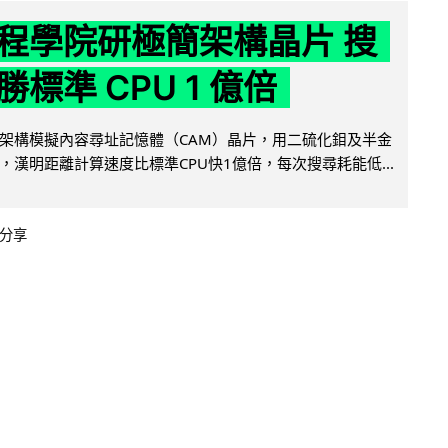
程學院研極簡架構晶片 搜
標準 CPU 1 億倍
架構模擬內容尋址記憶體（CAM）晶片，用二硫化鉬及半金
，漢明距離計算速度比標準CPU快1億倍，每次搜尋耗能低...
分享