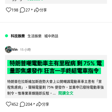
198
27
分享
↗
科技娛樂
生活娛樂
城中熱話
Vin
15 小時
特朗普嘲電動車主有里程病 剩 75% 電
量即焦慮發作 狂言一手終結電車指令
特朗普在拉斯維加斯造勢大會上公開嘲諷電動車車主患有「里
程焦慮病」，聲稱電量剩 75% 便發作，並重申已廢除電動車強
閱讀全文
制令。惟專業車媒隨即反駁，...
452
204
分享
↗