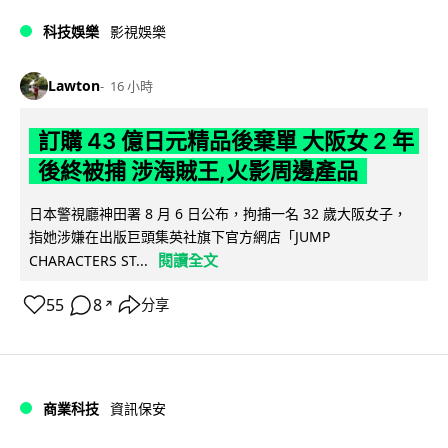
科技娛樂
影視娛樂
Lawton
16 小時
訂購 43 億日元精品後棄單 大阪女 2 年
後終被捕 涉海賊王,火影周邊產品
日本警視廳神田署 8 月 6 日公布，拘捕一名 32 歲大阪女子，
指她涉嫌在出版巨頭集英社旗下官方網店「JUMP
閱讀全文
CHARACTERS ST...
55
8
分享
↗
商業科技
資訊保安