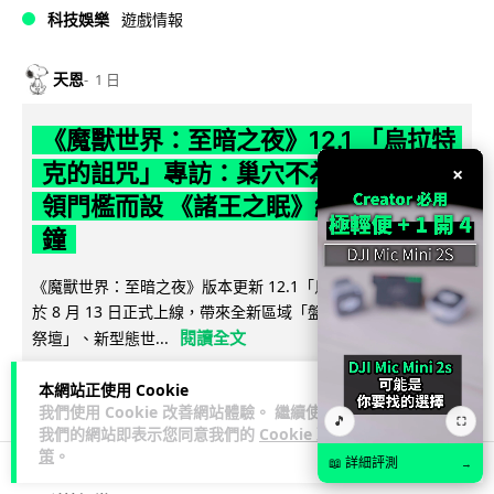
科技娛樂
遊戲情報
天恩
1 日
《魔獸世界：至暗之夜》12.1 「烏拉特
克的詛咒」專訪：巢穴不為提高世界首
×
領門檻而設 《諸王之眠》縮短約 10 分
鐘
《魔獸世界：至暗之夜》版本更新 12.1「烏拉特克的詛咒」將
於 8 月 13 日正式上線，帶來全新區域「盤蛇島」、地城「毒牙
閱讀全文
祭壇」、新型態世...
115
分享
本網站正使用 Cookie
我們使用 Cookie 改善網站體驗。 繼續使用
🎵
⛶
我們的網站即表示您同意我們的
Cookie 政
策
。
📖 詳細評測
→