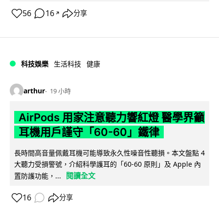
56
16
分享
↗
科技娛樂
生活科技
健康
arthur
19 小時
AirPods 用家注意聽力響紅燈 醫學界籲
耳機用戶謹守「60-60」鐵律
長時間高音量佩戴耳機可能導致永久性噪音性聽損。本文盤點 4
大聽力受損警號，介紹科學護耳的「60-60 原則」及 Apple 內
閱讀全文
置防護功能，...
16
分享