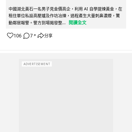
中國湖北黃石一名男子見金價高企，利用 AI 自學提煉黃金，在
租住單位私設高壓爐及作坊冶煉，過程產生大量刺鼻濃煙，驚
閱讀全文
動鄰居報警。警方到場揭發整...
106
7
分享
↗
ADVERTISEMENT