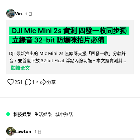
Vin
1 日
DJI Mic Mini 2s 實測 四發一收同步獨
立錄音 32-bit 防爆咪拍片必備
DJI 最新推出的 Mic Mini 2s 無線咪支援「四發一收」分軌錄
音，並首度下放 32-bit Float 浮點內錄功能。本文經實測其...
閱讀全文
251
1
分享
↗
科技娛樂
生活娛樂
城中熱話
Lawton
1 日