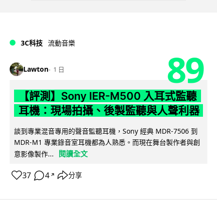
3C科技
流動音樂
89
Lawton
1 日
【評測】Sony IER-M500 入耳式監聽
耳機：現場拍攝、後製監聽與人聲利器
談到專業混音專用的聲音監聽耳機，Sony 經典 MDR-7506 到
MDR-M1 專業錄音室耳機都為人熟悉。而現在舞台製作者與創
閱讀全文
意影像製作...
37
4
分享
↗