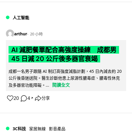
人工智能
arthur
20 小時
AI 減肥餐單配合高強度操練 成都男
45 日減 20 公斤後多器官衰竭
成都一名男子跟隨 AI 制訂高強度減脂計劃，45 日內減去約 20
公斤後昏迷送院。醫生診斷他患上尿源性膿毒症、膿毒性休克
閱讀全文
及多器官功能障礙。...
20
4
分享
↗
3C科技
家居無線
影音產品