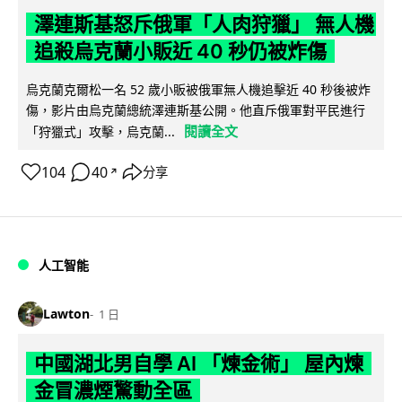
澤連斯基怒斥俄軍「人肉狩獵」 無人機
追殺烏克蘭小販近 40 秒仍被炸傷
烏克蘭克爾松一名 52 歲小販被俄軍無人機追擊近 40 秒後被炸
傷，影片由烏克蘭總統澤連斯基公開。他直斥俄軍對平民進行
閱讀全文
「狩獵式」攻擊，烏克蘭...
104
40
分享
↗
人工智能
Lawton
1 日
中國湖北男自學 AI 「煉金術」 屋內煉
金冒濃煙驚動全區