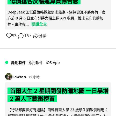
低價搶客反釀運算資源告急
DeepSeek 因低價策略掀起需求熱潮，運算資源不勝負荷，官
方於 8 月 6 日宣布即將大幅上調 API 收費，惟未公布具體加
閱讀全文
幅。事件與...
53
16
分享
↗
iOS App
應用軟件
應用軟件
Lawton
19 小時
首爾大生 2 星期開發防曬地圖 一日暴增
2 萬人下載衝榜首
【行路都要揀好有遮陰】南韓首爾大學 23 歲學生劉敏俊利用 2
星期開發防曬導航 App「走向陰涼處」，結合建築物高度、太