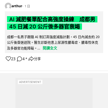
arthur
1 日
AI 減肥餐單配合高強度操練 成都男
45 日減 20 公斤後多器官衰竭
成都一名男子跟隨 AI 制訂高強度減脂計劃，45 日內減去約 20
公斤後昏迷送院。醫生診斷他患上尿源性膿毒症、膿毒性休克
閱讀全文
及多器官功能障礙。...
23
4
分享
↗
ADVERTISEMENT