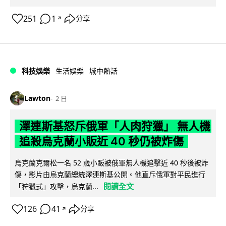
251
1
分享
↗
科技娛樂
生活娛樂
城中熱話
Lawton
2 日
澤連斯基怒斥俄軍「人肉狩獵」 無人機
追殺烏克蘭小販近 40 秒仍被炸傷
烏克蘭克爾松一名 52 歲小販被俄軍無人機追擊近 40 秒後被炸
傷，影片由烏克蘭總統澤連斯基公開。他直斥俄軍對平民進行
閱讀全文
「狩獵式」攻擊，烏克蘭...
126
41
分享
↗