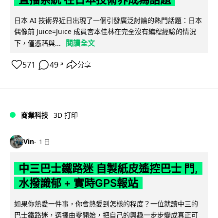
日本 AI 技術界近日出現了一個引發廣泛討論的熱門話題：日本
偶像前 Juice=Juice 成員宮本佳林在完全沒有編程經驗的情況
閱讀全文
下，僅憑藉與...
571
49
分享
↗
商業科技
3D 打印
Vin
1 日
中三巴士鐵路迷 自製紙皮遙控巴士 門,
水撥識郁 + 實時GPS報站
如果你熱愛一件事，你會熱愛到怎樣的程度？一位就讀中三的
巴士鐵路迷，選擇由零開始，把自己的興趣一步步變成真正可