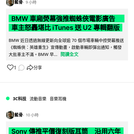
藍骨
9 小時
BMW 車廂熒幕強推蜘蛛俠電影廣告
車主怒轟堪比 iTunes 送 U2 專輯翻版
BMW 近日透過無線更新向全球逾 70 個市場車輛中控熒幕推送
《蜘蛛俠：英雄重生》宣傳動畫，啟動車輛即彈出通知，觸發
閱讀全文
大批車主不滿。BMW 早...
1
分享
3C科技
流動音樂
音樂耳機
藍骨
10 小時
Sony 傳推平價復刻版耳筒 沿用六年