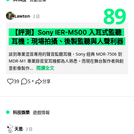
89
Lawton
2 日
【評測】Sony IER-M500 入耳式監聽
耳機：現場拍攝、後製監聽與人聲利器
談到專業混音專用的聲音監聽耳機，Sony 經典 MDR-7506 到
MDR-M1 專業錄音室耳機都為人熟悉。而現在舞台製作者與創
閱讀全文
意影像製作...
39
5
分享
↗
科技娛樂
遊戲情報
天恩
2 日