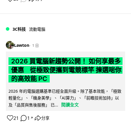
3C科技
流動電腦
Lawton
1 日
2026 買電腦新趨勢公開！ 如何享最多
優惠 從極致便攜到電競標竿 揀選啱你
的高效能 PC
2026 年的電腦選購基準已經全面升級。除了基本效能，「極致
輕量化」、「機身美學」、「AI算力」、「前瞻技術加持」以
閱讀全文
及「品質與售後服務」 已...
21
1
分享
↗