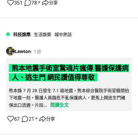
351
78
分享
↗
科技娛樂
生活娛樂
城中熱話
Lawton
1 日
熊本地震手術室驚魂片瘋傳 醫護保護病
人、逃生門 網民讚值得尊敬
熊本縣 7 月 28 日發生 7.1 級地震，熊本綜合醫院手術室鏡頭拍
下地震一刻，醫護人員臨危不亂保護病人，更馬上開逃生門確
閱讀全文
保出口流通。片段...
67
21
分享
↗