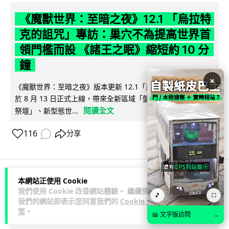
《魔獸世界：至暗之夜》12.1 「烏拉特
克的詛咒」專訪：巢穴不為提高世界首
領門檻而設 《諸王之眠》縮短約 10 分
鐘
×
《魔獸世界：至暗之夜》版本更新 12.1「烏拉特克的詛咒」將
於 8 月 13 日正式上線，帶來全新區域「盤蛇島」、地城「毒牙
閱讀全文
祭壇」、新型態世...
116
分享
本網站正使用 Cookie
科技娛樂
遊戲情報
我們使用 Cookie 改善網站體驗。 繼續使用
🎵
⛶
我們的網站即表示您同意我們的
Cookie 政
策
。
Lawton
2 日
📖 文字版訪問
→