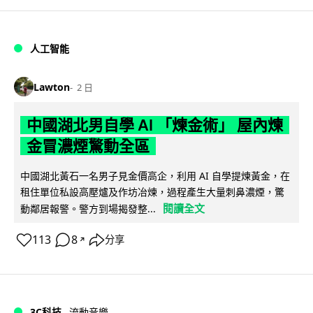
人工智能
Lawton
2 日
中國湖北男自學 AI 「煉金術」 屋內煉
金冒濃煙驚動全區
中國湖北黃石一名男子見金價高企，利用 AI 自學提煉黃金，在
租住單位私設高壓爐及作坊冶煉，過程產生大量刺鼻濃煙，驚
閱讀全文
動鄰居報警。警方到場揭發整...
113
8
分享
↗
3C科技
流動音樂