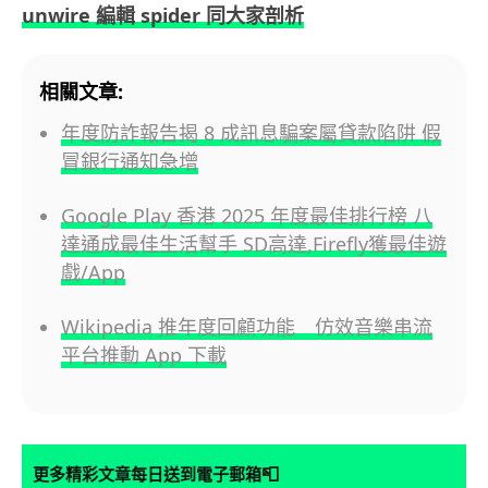
unwire 編輯 spider 同大家剖析
相關文章:
年度防詐報告揭 8 成訊息騙案屬貸款陷阱 假
冒銀行通知急增
Google Play 香港 2025 年度最佳排行榜 八
達通成最佳生活幫手 SD高達,Firefly獲最佳遊
戲/App
Wikipedia 推年度回顧功能 仿效音樂串流
平台推動 App 下載
📮
更多精彩文章每日送到電子郵箱