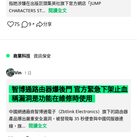
指她涉嫌在出版巨頭集英社旗下官方網店「JUMP
閱讀全文
CHARACTERS ST...
75
9
分享
↗
商業科技
資訊保安
Vin
1 日
智博通路由器爆後門 官方緊急下架止血
稱漏洞是功能在維修時使用
中國網通廠商智博通電子（Zbtlink Electronics）旗下的路由器
產品爆出嚴重安全漏洞，被發現每 35 秒便會與中國伺服器連
閱讀全文
線，旗...