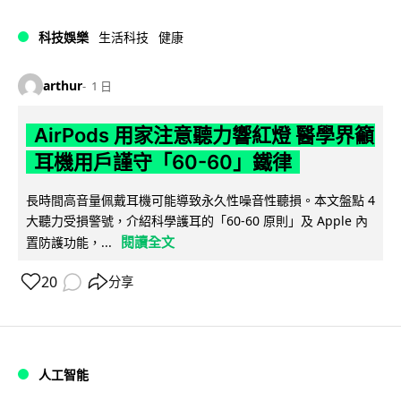
科技娛樂
生活科技
健康
arthur
1 日
AirPods 用家注意聽力響紅燈 醫學界籲
耳機用戶謹守「60-60」鐵律
長時間高音量佩戴耳機可能導致永久性噪音性聽損。本文盤點 4
大聽力受損警號，介紹科學護耳的「60-60 原則」及 Apple 內
閱讀全文
置防護功能，...
20
分享
人工智能