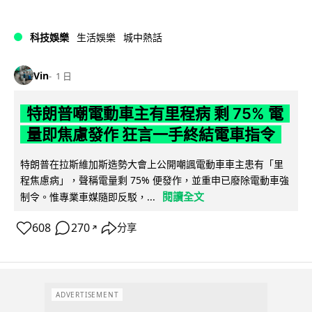
科技娛樂
生活娛樂
城中熱話
Vin
1 日
特朗普嘲電動車主有里程病 剩 75% 電
量即焦慮發作 狂言一手終結電車指令
特朗普在拉斯維加斯造勢大會上公開嘲諷電動車車主患有「里
程焦慮病」，聲稱電量剩 75% 便發作，並重申已廢除電動車強
閱讀全文
制令。惟專業車媒隨即反駁，...
608
270
分享
↗
ADVERTISEMENT