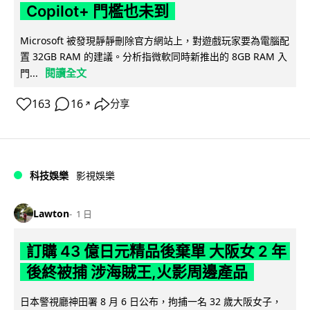
Copilot+ 門檻也未到
Microsoft 被發現靜靜刪除官方網站上，對遊戲玩家要為電腦配
置 32GB RAM 的建議。分析指微軟同時新推出的 8GB RAM 入
閱讀全文
門...
163
16
分享
↗
科技娛樂
影視娛樂
Lawton
1 日
訂購 43 億日元精品後棄單 大阪女 2 年
後終被捕 涉海賊王,火影周邊產品
日本警視廳神田署 8 月 6 日公布，拘捕一名 32 歲大阪女子，