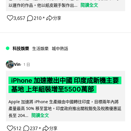
閱讀全文
以運作的作品。他以紙皮親手製作出...
3,657
210
分享
↗
科技娛樂
生活娛樂
城中熱話
Vin
1 日
iPhone 加速撤出中國 印度成新機主要
基地 上年組裝增至5500萬部
Apple 加速將 iPhone 生產線由中國轉往印度，目標兩年內將
產量最高 50% 移至當地。印度政府推出關稅豁免及稅務優惠延
閱讀全文
長至 204...
512
237
分享
↗