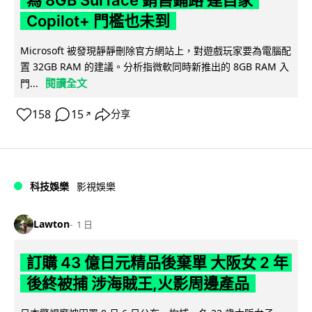
Copilot+ 門檻也未到
Microsoft 被發現靜靜刪除官方網站上，對遊戲玩家要為電腦配
置 32GB RAM 的建議。分析指微軟同時新推出的 8GB RAM 入
閱讀全文
門...
158
15
分享
↗
科技娛樂
影視娛樂
Lawton
1 日
訂購 43 億日元精品後棄單 大阪女 2 年
後終被捕 涉海賊王,火影周邊產品