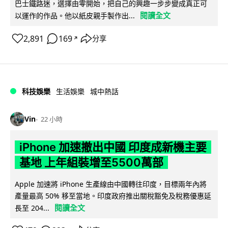
巴士鐵路迷，選擇由零開始，把自己的興趣一步步變成真正可
閱讀全文
以運作的作品。他以紙皮親手製作出...
2,891
169
分享
↗
科技娛樂
生活娛樂
城中熱話
Vin
22 小時
iPhone 加速撤出中國 印度成新機主要
基地 上年組裝增至5500萬部
Apple 加速將 iPhone 生產線由中國轉往印度，目標兩年內將
產量最高 50% 移至當地。印度政府推出關稅豁免及稅務優惠延
閱讀全文
長至 204...