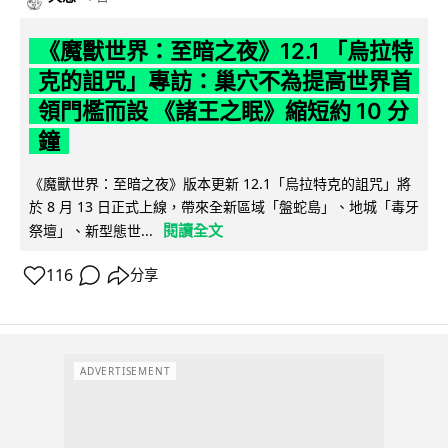
《魔獸世界：至暗之夜》12.1 「烏拉特
克的詛咒」專訪：巢穴不為提高世界首
領門檻而設 《諸王之眠》縮短約 10 分
鐘
《魔獸世界：至暗之夜》版本更新 12.1「烏拉特克的詛咒」將
於 8 月 13 日正式上線，帶來全新區域「盤蛇島」、地城「毒牙
閱讀全文
祭壇」、新型態世...
116
分享
ADVERTISEMENT