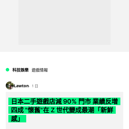
科技娛樂
遊戲情報
Lawton
1 日
日本二手遊戲店減 90% 門市 業績反增
四成 "懷舊"在 Z 世代變成最潮「新鮮
感」