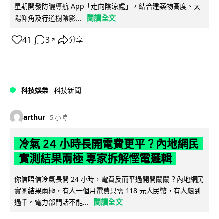
星期開發防曬導航 App「走向陰涼處」，結合建築物高度、太
閱讀全文
陽仰角及行道樹陰影...
41
3
分享
↗
科技娛樂
科技新聞
arthur
5 小時
冷氣 24 小時長開電費更平？內地網民
實測結果兩極 專家拆解慳電邏輯
你信唔信冷氣長開 24 小時，電費反而平過開開關關？內地網民
實測結果兩極，有人一個月電費只需 118 元人民幣，有人飆到
閱讀全文
過千。電力部門話不能...