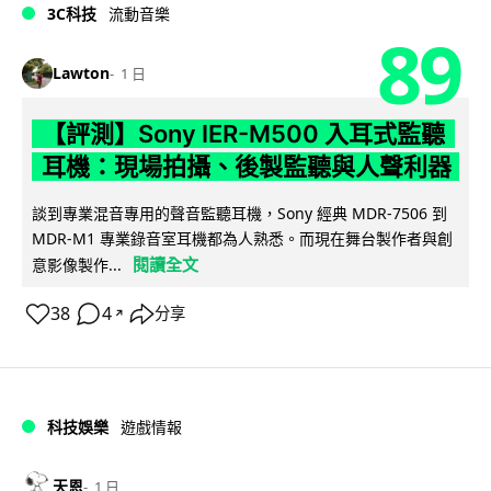
3C科技
流動音樂
89
Lawton
1 日
【評測】Sony IER-M500 入耳式監聽
耳機：現場拍攝、後製監聽與人聲利器
談到專業混音專用的聲音監聽耳機，Sony 經典 MDR-7506 到
MDR-M1 專業錄音室耳機都為人熟悉。而現在舞台製作者與創
閱讀全文
意影像製作...
38
4
分享
↗
科技娛樂
遊戲情報
天恩
1 日