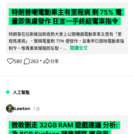
特朗普嘲電動車主有里程病 剩 75% 電
量即焦慮發作 狂言一手終結電車指令
特朗普在拉斯維加斯造勢大會上公開嘲諷電動車車主患有「里
程焦慮病」，聲稱電量剩 75% 便發作，並重申已廢除電動車強
閱讀全文
制令。惟專業車媒隨即反駁，...
580
263
分享
↗
人工智能
Lawton
1 日
微軟刪走 32GB RAM 遊戲建議 分析:
為 8GB Surface 銷售鋪路 連自家