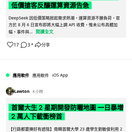
低價搶客反釀運算資源告急
DeepSeek 因低價策略掀起需求熱潮，運算資源不勝負荷，官
方於 8 月 6 日宣布即將大幅上調 API 收費，惟未公布具體加
閱讀全文
幅。事件與...
17
3
分享
↗
iOS App
應用軟件
應用軟件
Lawton
4 小時
首爾大生 2 星期開發防曬地圖 一日暴增
2 萬人下載衝榜首
【行路都要揀好有遮陰】南韓首爾大學 23 歲學生劉敏俊利用 2