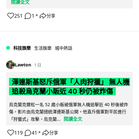
閱讀全文
251
1
分享
↗
科技娛樂
生活娛樂
城中熱話
Lawton
1 日
澤連斯基怒斥俄軍「人肉狩獵」 無人機
追殺烏克蘭小販近 40 秒仍被炸傷
烏克蘭克爾松一名 52 歲小販被俄軍無人機追擊近 40 秒後被炸
傷，影片由烏克蘭總統澤連斯基公開。他直斥俄軍對平民進行
閱讀全文
「狩獵式」攻擊，烏克蘭...
119
41
分享
↗