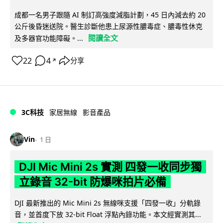
成都一名男子跟隨 AI 制訂高強度減脂計劃，45 日內減去約 20
公斤後昏迷送院。醫生診斷他患上尿源性膿毒症、膿毒性休克
閱讀全文
及多器官功能障礙。...
22
4
分享
↗
3C科技
家居無線
影音產品
Vin
1 日
DJI Mic Mini 2s 實測 四發一收同步獨
立錄音 32-bit 防爆咪拍片必備
DJI 最新推出的 Mic Mini 2s 無線咪支援「四發一收」分軌錄
音，並首度下放 32-bit Float 浮點內錄功能。本文經實測其...