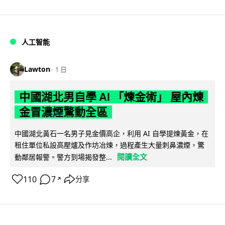
人工智能
Lawton
1 日
中國湖北男自學 AI 「煉金術」 屋內煉
金冒濃煙驚動全區
中國湖北黃石一名男子見金價高企，利用 AI 自學提煉黃金，在
租住單位私設高壓爐及作坊冶煉，過程產生大量刺鼻濃煙，驚
閱讀全文
動鄰居報警。警方到場揭發整...
110
7
分享
↗