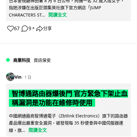
日本警視廳神田署 8 月 6 日公布，拘捕一名 32 歲大阪女子，
指她涉嫌在出版巨頭集英社旗下官方網店「JUMP
閱讀全文
CHARACTERS ST...
67
9
分享
↗
商業科技
資訊保安
Vin
1 日
智博通路由器爆後門 官方緊急下架止血
稱漏洞是功能在維修時使用
中國網通廠商智博通電子（Zbtlink Electronics）旗下的路由器
產品爆出嚴重安全漏洞，被發現每 35 秒便會與中國伺服器連
閱讀全文
線，旗...