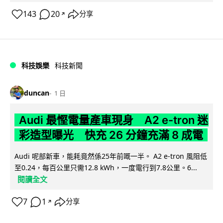
143
20
分享
↗
科技娛樂
科技新聞
duncan
1 日
Audi 最慳電量產車現身 A2 e-tron 迷
彩造型曝光 快充 26 分鐘充滿 8 成電
Audi 呢部新車，能耗竟然係25年前嘅一半。 A2 e-tron 風阻低
至0.24，每百公里只需12.8 kWh，一度電行到7.8公里。6...
閱讀全文
7
1
分享
↗