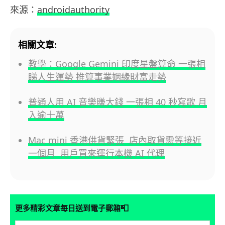
來源：
androidauthority
相關文章:
教學：Google Gemini 印度星盤算命 一張相
睇人生運勢 推算事業姻緣財富走勢
普通人用 AI 音樂賺大錢 一張相 40 秒寫歌 月
入逾十萬
Mac mini 香港供貨緊張 店內取貨需等接近
一個月 用戶買來運行本機 AI 代理
📮
更多精彩文章每日送到電子郵箱