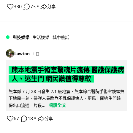
330
73
分享
↗
科技娛樂
生活娛樂
城中熱話
Lawton
1 日
熊本地震手術室驚魂片瘋傳 醫護保護病
人、逃生門 網民讚值得尊敬
熊本縣 7 月 28 日發生 7.1 級地震，熊本綜合醫院手術室鏡頭拍
下地震一刻，醫護人員臨危不亂保護病人，更馬上開逃生門確
閱讀全文
保出口流通。片段...
67
18
分享
↗