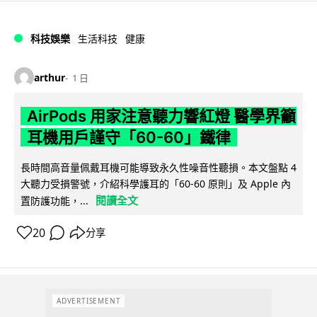
科技娛樂
生活科技
健康
arthur
1 日
AirPods 用家注意聽力響紅燈 醫學界籲
耳機用戶謹守「60-60」鐵律
長時間高音量佩戴耳機可能導致永久性噪音性聽損。本文盤點 4
大聽力受損警號，介紹科學護耳的「60-60 原則」及 Apple 內
閱讀全文
置防護功能，...
20
分享
ADVERTISEMENT