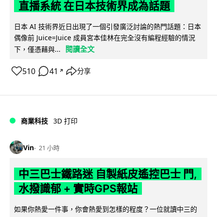
直播系統 在日本技術界成為話題
日本 AI 技術界近日出現了一個引發廣泛討論的熱門話題：日本
偶像前 Juice=Juice 成員宮本佳林在完全沒有編程經驗的情況
閱讀全文
下，僅憑藉與...
510
41
分享
↗
商業科技
3D 打印
Vin
21 小時
中三巴士鐵路迷 自製紙皮遙控巴士 門,
水撥識郁 + 實時GPS報站
如果你熱愛一件事，你會熱愛到怎樣的程度？一位就讀中三的