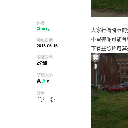
作者
Cherry
大家行街時真的要
不留神你可能會
發佈日期
2013-06-16
下有些照片可算是 
閱讀時間
2分鐘
字體大小
A
A
A
分享