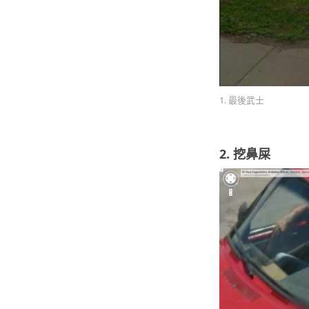
1. 最後武士
2. 挖鼻屎