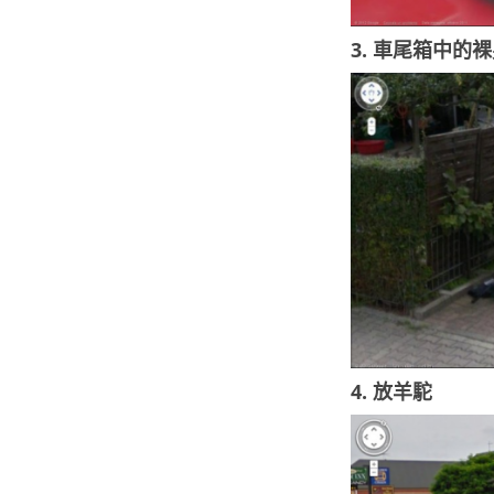
3. 車尾箱中的
4. 放羊駝