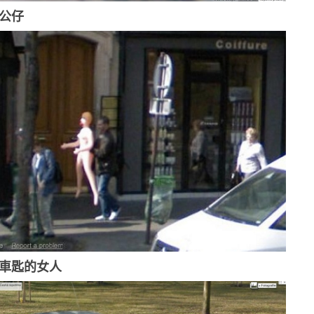
氣公仔
找車匙的女人