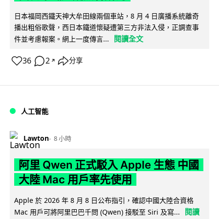
日本福岡西鐵天神大牟田線兩個車站，8 月 4 日廣播系統離奇
播出粗俗歌聲，西日本鐵道懷疑遭第三方非法入侵，正調查事
閱讀全文
件並考慮報案。網上一度傳言...
36
2
分享
↗
人工智能
Lawton
8 小時
阿里 Qwen 正式駁入 Apple 生態 中國
大陸 Mac 用戶率先使用
Apple 於 2026 年 8 月 8 日公布指引，確認中國大陸合資格
閱讀
Mac 用戶可將阿里巴巴千問 (Qwen) 接駁至 Siri 及寫...