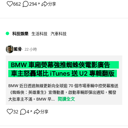
662
294
分享
↗
科技娛樂
生活科技
汽車科技
藍骨
22 小時
BMW 車廂熒幕強推蜘蛛俠電影廣告
車主怒轟堪比 iTunes 送 U2 專輯翻版
BMW 近日透過無線更新向全球逾 70 個市場車輛中控熒幕推送
《蜘蛛俠：英雄重生》宣傳動畫，啟動車輛即彈出通知，觸發
閱讀全文
大批車主不滿。BMW 早...
32
4
分享
↗