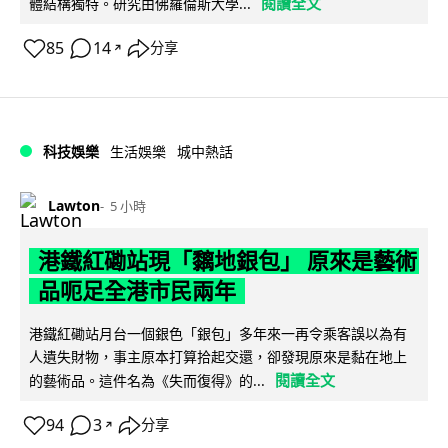
閱讀全文
體結構獨特。研究由佛羅倫斯大學...
85
14
分享
↗
科技娛樂
生活娛樂
城中熱話
Lawton
5 小時
港鐵紅磡站現「黐地銀包」 原來是藝術
品呃足全港市民兩年
港鐵紅磡站月台一個銀色「銀包」多年來一再令乘客誤以為有
人遺失財物，事主原本打算拾起交還，卻發現原來是黏在地上
閱讀全文
的藝術品。這件名為《失而復得》的...
94
3
分享
↗