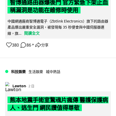
智博通路由器爆後門 官方緊急下架止血
稱漏洞是功能在維修時使用
中國網通廠商智博通電子（Zbtlink Electronics）旗下的路由器
產品爆出嚴重安全漏洞，被發現每 35 秒便會與中國伺服器連
閱讀全文
線，旗...
380
86
分享
↗
科技娛樂
生活娛樂
城中熱話
Lawton
2 日
熊本地震手術室驚魂片瘋傳 醫護保護病
人、逃生門 網民讚值得尊敬