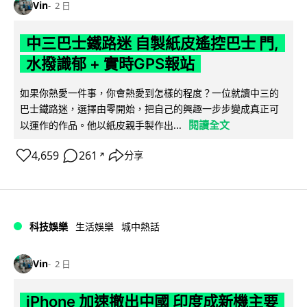
Vin
2 日
中三巴士鐵路迷 自製紙皮遙控巴士 門,
水撥識郁 + 實時GPS報站
如果你熱愛一件事，你會熱愛到怎樣的程度？一位就讀中三的
巴士鐵路迷，選擇由零開始，把自己的興趣一步步變成真正可
閱讀全文
以運作的作品。他以紙皮親手製作出...
4,659
261
分享
↗
科技娛樂
生活娛樂
城中熱話
Vin
2 日
iPhone 加速撤出中國 印度成新機主要