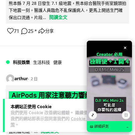
熊本縣 7 月 28 日發生 7.1 級地震，熊本綜合醫院手術室鏡頭拍
下地震一刻，醫護人員臨危不亂保護病人，更馬上開逃生門確
閱讀全文
保出口流通。片段...
71
25
分享
↗
×
科技娛樂
生活科技
健康
arthur
2 日
AirPods 用家注意聽力響紅燈 醫學界籲
耳機用戶謹守「60-60」鐵律
本網站正使用 Cookie
我們使用 Cookie 改善網站體驗。 繼續使用
🎵
⛶
長時間高音量佩戴耳機可能導致永久性噪音性聽損。本文盤點 4
我們的網站即表示您同意我們的
Cookie 政
大聽力受損警號，介紹科學護耳的「60-60 原則」及 Apple 內
策
。
📖 詳細評測
→
閱讀全文
置防護功能，...