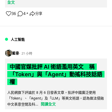
全文
36
4
分享
↗
人工智能
藍骨
21 小時
中國官媒批評 AI 術語濫用英文 稱
「Token」與「Agent」動搖科技話語
權
人民網旗下評論於 8 月 6 日發表文章，批評中國廣泛使用
「Token」、「Agent」及「LLM」等英文術語，認為做法侵蝕
閱讀全文
中文表意空間及科...