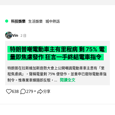
科技娛樂
生活娛樂
城中熱話
Vin
2 日
特朗普嘲電動車主有里程病 剩 75% 電
量即焦慮發作 狂言一手終結電車指令
特朗普在拉斯維加斯造勢大會上公開嘲諷電動車車主患有「里
程焦慮病」，聲稱電量剩 75% 便發作，並重申已廢除電動車強
閱讀全文
制令。惟專業車媒隨即反駁，...
638
279
分享
↗