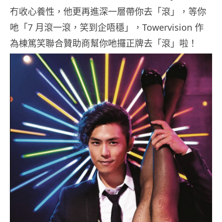
冇收心養性，他更再進深一層帶你去「滾」，等你
吔「7 月滾一滾，笑到企唔穩」，Towervision 作
為棟篤笑聯合贊助商幫你吔攞正牌去「滾」啦！