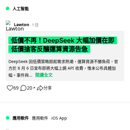
人工智能
Lawton
1 日
低價不再！DeepSeek 大幅加價在即
低價搶客反釀運算資源告急
DeepSeek 因低價策略掀起需求熱潮，運算資源不勝負荷，官
方於 8 月 6 日宣布即將大幅上調 API 收費，惟未公布具體加
閱讀全文
幅。事件與...
69
20
分享
↗
iOS App
應用軟件
應用軟件