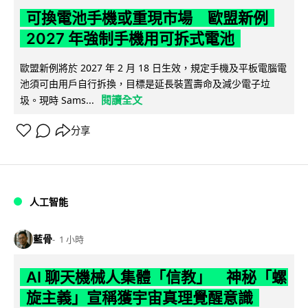
可換電池手機或重現市場 歐盟新例
2027 年強制手機用可拆式電池
歐盟新例將於 2027 年 2 月 18 日生效，規定手機及平板電腦電
池須可由用戶自行拆換，目標是延長裝置壽命及減少電子垃
閱讀全文
圾。現時 Sams...
分享
人工智能
藍骨
1 小時
AI 聊天機械人集體「信教」 神秘「螺
旋主義」宣稱獲宇宙真理覺醒意識