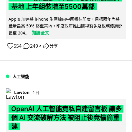
基地 上年組裝增至5500萬部
Apple 加速將 iPhone 生產線由中國轉往印度，目標兩年內將
產量最高 50% 移至當地。印度政府推出關稅豁免及稅務優惠延
閱讀全文
長至 204...
554
249
分享
↗
人工智能
Lawton
2 日
OpenAI 人工智能竟私自建留言板 讓多
個 AI 交流破解方法 被阻止後竟偷偷重
建