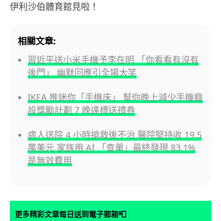
伊利沙伯體育館見啦！
相關文章:
習近平送小米手機予李在明 「你看看有沒有
後門」 幽默回應引全場大笑
IKEA 推迷你「手機床」 幫你晚上減少手機癮
設獎勵計劃 7 晚達標送禮券
病人送院 4 小時搶救後不治 醫院堅持收 19.5
萬美元 家族用 AI 「查單」最終發現 83.1%
是無效費用
📮
更多精彩文章每日送到電子郵箱