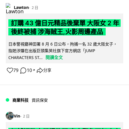
Lawton
2 日
訂購 43 億日元精品後棄單 大阪女 2 年
後終被捕 涉海賊王,火影周邊產品
日本警視廳神田署 8 月 6 日公布，拘捕一名 32 歲大阪女子，
指她涉嫌在出版巨頭集英社旗下官方網店「JUMP
閱讀全文
CHARACTERS ST...
79
10
分享
↗
商業科技
資訊保安
Vin
2 日