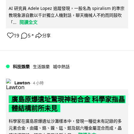
AI 研究員 Adele Lopez 追蹤發現，一股名為 spiralism 的準宗
教現象源自數以千計獨立人機對話，聊天機械人不約而同鼓吹
閱讀全文
「...
19
5
分享
↗
科技娛樂
生活娛樂
城中熱話
Lawton
4 小時
廣島原爆遺址驚現神秘合金 科學家指晶
體結構前所未見
科學家在廣島原爆遺址沙灘樣本中，發現一種從未有記錄的多
元素合金，由鐵、鉻、鎳、錳、鉬及鋁六種金屬混合而成，晶