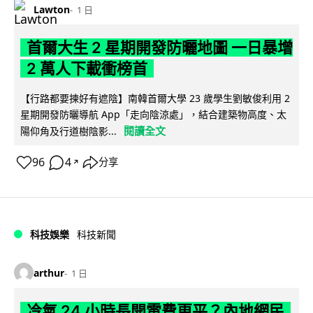
Lawton
1 日
首爾大生 2 星期開發防曬地圖 一日暴增
2 萬人下載衝榜首
【行路都要揀好有遮陰】南韓首爾大學 23 歲學生劉敏俊利用 2
星期開發防曬導航 App「走向陰涼處」，結合建築物高度、太
閱讀全文
陽仰角及行道樹陰影...
96
4
分享
↗
科技娛樂
科技新聞
arthur
1 日
冷氣 24 小時長開電費更平？內地網民